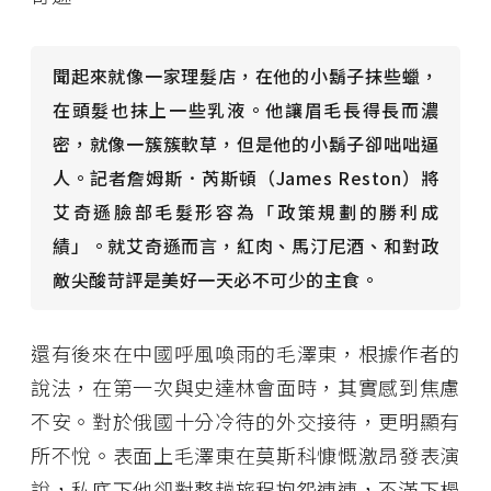
聞
起
來
就像一家理
髮
店，在他的小
鬍
子抹些
蠟
，
在
頭髮
也抹上一些乳液。他
讓
眉毛
長
得
長
而
濃
密，就像一簇簇
軟
草，但是他的小
鬍
子
卻
咄咄逼
人。
記
者詹姆斯
．芮斯
頓
（
James Reston
）
將
艾奇
遜臉
部毛
髮
形容
為
「政策
規劃
的
勝
利成
績
」。就艾奇
遜
而言，
紅
肉、
馬
汀尼酒、和
對
政
敵
尖酸苛
評
是美好一天必不可少的主食。
還有後來在中國呼風喚雨的毛澤東，根據作者的
說法，在第一次與史達林會面時，其實感到焦慮
不安。對於俄國十分冷待的外交接待，更明顯有
所不悅。表面上毛澤東在莫斯科慷慨激昂發表演
說，私底下他卻對整趟旅程抱怨連連，不滿下榻