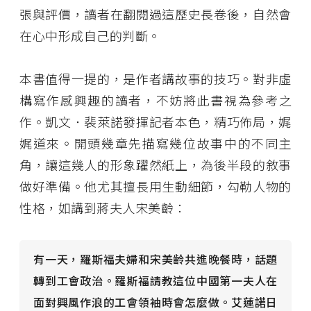
張與評價，讀者在翻閱過這歷史長卷後，自然會
在心中形成自己的判斷。
本書值得一提的，是作者講故事的技巧。對非虛
構寫作感興趣的讀者，不妨將此書視為參考之
作。凱文．裴萊諾發揮記者本色，精巧佈局，娓
娓道來。開頭幾章先描寫幾位故事中的不同主
角，讓這幾人的形象躍然紙上，為後半段的敘事
做好準備。他尤其擅長用生動細節，勾勒人物的
性格，如講到蔣夫人宋美齡：
有一天，羅斯福夫婦和宋美齡共進晚餐時，話題
轉到工會政治。羅斯福請教這位中國第一夫人在
面對興風作浪的工會領袖時會怎麼做。艾蓮諾日