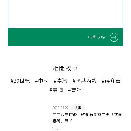
行動支持
相關故事
#20世紀
#中國
#臺灣
#國共內戰
#蔣介石
#美國
#書評
2018-06-22
故事
二二八事件後，蔣介石同意中美「共管
臺灣」嗎？
汪浩