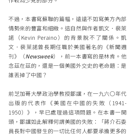
作較為少見的部分。
不過，本書寫蘇聯的篇幅，遠遠不如寫美方內部
情勢來的豐富和細緻。這自然與作者凱文．裴萊
諾（Kevin Peraino）的背景脫不了關係。凱
文．裴萊諾曾長期任職於美國著名的《新聞週
刊》（
Newsweek
），前一本書寫的是林肯。他
念茲在茲的，還是一個美國外交史的老命題：是
誰丟掉了中國？
前芝加哥大學政治學教授鄒讜，在一九六〇年代
出版的代表作《美國在中國的失敗（1941-
1950）》，早已處理過這項問題。在本書一開
頭，鄒讜如此解釋何謂美國的失敗：「蔣介石委
員長對中國發生的一切比任何人都要承擔更多的