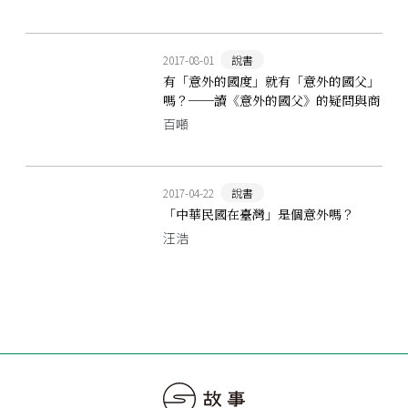
2017-08-01
說書
有「意外的國度」就有「意外的國父」
嗎？──讀《意外的國父》的疑問與商
榷
百噸
2017-04-22
說書
「中華民國在臺灣」是個意外嗎？
汪浩