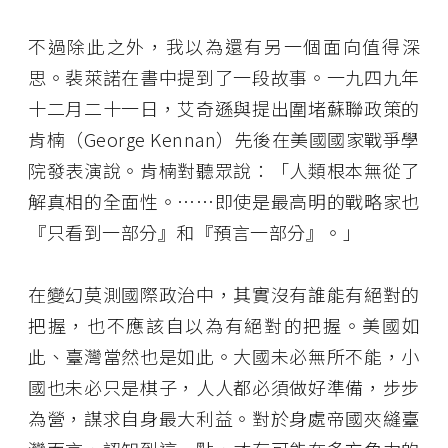
不過除此之外，我以為還有另一個面向值得深
思。裴萊諾在書中提到了一段故事。一九四九年
十二月二十一日，艾奇遜與提出圍堵蘇聯政策的
肯楠（George Kennan）先後在美國國家戰爭學
院發表演說。肯楠對聽眾說：「人類根本無從了
解真相的全面性。⋯⋯即使是最高明的戰略家也
『只看到一部分』和『預言一部分』。」
在變幻莫測國際政治中，其實沒有誰能有絕對的
把握，也不應該自以為有絕對的把握。美國如
此、臺灣當然也是如此。大國未必無所不能，小
國也未必只是棋子，人人都必須做好準備，步步
為營，謀求自身最大利益。對於身處帝國夾縫臺