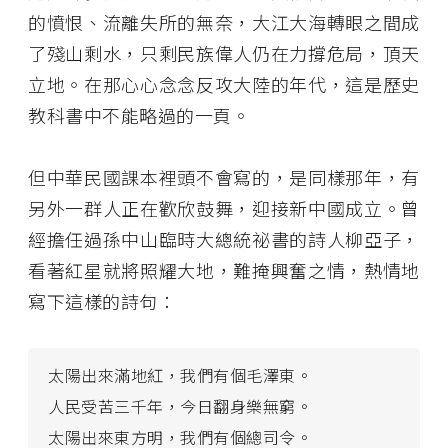
的憤恨、流離失所的無奈，大江大海轉眼之間成
了殘山剩水，只剩民族偉人仍在力撐危局，頂天
立地。在那心心念念反攻大陸的年代，這是歷史
教科書中不能略過的一頁。
但中華民國課本裡頭不會寫的，是同樣那年，有
另外一群人正在歡欣鼓舞，迎接新中國成立。曾
經擔任過孫中山臨時大總統祕書的詩人柳亞子，
看著紅星就將照耀大地，難掩興奮之情，熱情地
寫下這樣的詩句：
太陽出來滿地紅，我們有個毛澤東。
人民受苦三千年，今日翻身樂無窮。
太陽出來東方明，我們有個總司令。