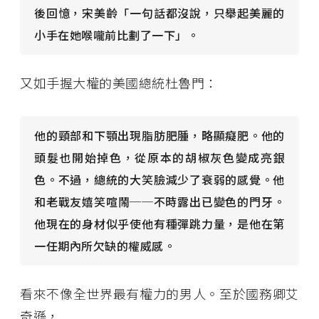
後回憶，宋美齡「一句話都沒說，只舉起美麗的
小手在她喉嚨前比劃了一下」。
又如手握大權的美國總統杜魯門：
他的頸部和下顎出現脂肪肥腫，略顯癡肥。他的
頭髮也開始掉色，從原本的胡椒灰色變成亮銀
色。不過，總統的大笑臉減少了衰弱的感覺。他
和老戰友嬉笑喧鬧──不時露出已變色的門牙。
他現在的身材似乎使他有種彈跳力量，是他在第
一任期內所欠缺的權威感。
看來不像全世界最有權力的男人。至於國務卿艾
奇遜，