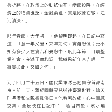
兵折將，在政壇上的動搖怕死，變節投降，在經
濟上的物資匱乏，金融紊亂，真是敗象亡徵，江
河潰決。」
那年春節，大年初一，他黎明即起，在日記中寫
道：「念一年又過，來年如何，實難想像；更不
知有多少人在痛苦和憂愁中，度此年節。目前整
個社會，充滿了血和淚，我縱慾新年言吉語，但
事實如此，又如之何！」
到了四月二十五日，國民黨軍隊已經棄守首都南
京。前一天，蔣經國將妻兒送往臺灣避難，這天
則準備和父親撤離溪口。他看著故鄉，心中百感
交集，全反映在日記中：「極目四望，溪水無