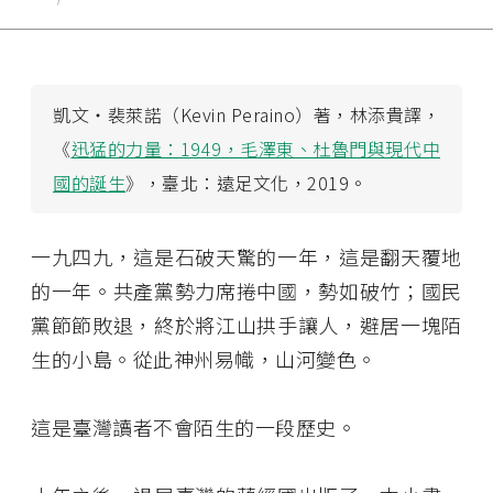
凱文・裴萊諾（Kevin Peraino）著，林添貴譯，
《
迅猛的力量：1949，毛澤東、杜魯門與現代中
國的誕生
》，臺北：遠足文化，2019。
一九四九，這是石破天驚的一年，這是翻天覆地
的一年。共產黨勢力席捲中國，勢如破竹；國民
黨節節敗退，終於將江山拱手讓人，避居一塊陌
生的小島。從此神州易幟，山河變色。
這是臺灣讀者不會陌生的一段歷史。