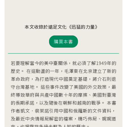
本文收錄於遠足文化《迅猛的力量》
購買本書
若要理解當今的美中臺關係，就必須了解1949年的
歷史。 在這動盪的一年，毛澤東在北京建立了新的
革命政府，為打造現代中國奠定基礎，蔣介石則退
守台灣基地。 這些事件改變了美國的外交政策，最
終導致華府與共產中國數十年的摩擦、美國對臺灣
的長期承諾，以及隨後在朝鮮和越南的戰爭。 本書
作者凱文．裴萊諾引用中國和俄羅斯的文件資料，
及最近中央情報局解密的檔案，精巧佈局、娓娓道
來，也揭露許多過去鮮為人知的歷史。