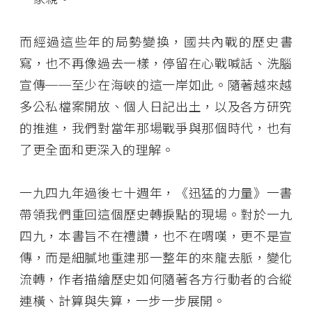
而經過這些年的局勢變換，國共內戰的歷史書
寫，也不再像過去一樣，停留在心戰喊話、洗腦
宣傳──至少在海峽的這一岸如此。隨著越來越
多公私檔案開放、個人日記出土，以及各方研究
的推進，我們對當年那場戰爭與那個時代，也有
了更全面和更深入的理解。
一九四九年過後七十週年，《迅猛的力量》一書
帶領我們重回這個歷史轉捩點的現場。對於一九
四九，本書旨不在禮讚，也不在喟嘆，更不是宣
傳，而是細膩地重建那一整年的來龍去脈，變化
流轉，作者描繪歷史如何隨著各方行動者的合縱
連橫、計算與失算，一步一步展開。