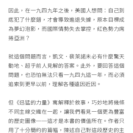
因此，在一九四九年之後，美國人想問：自己到
底犯了什麼錯，才會導致進退失據，原本目標成
為夢幻泡影，而國際情勢失去掌控，紅色勢力席
捲亞洲？
就這個問題而言，凱文．裴萊諾未必有什麼驚天
動地、超乎前人見解的答案。此外，要回答這個
問題，也恐怕無法只看一九四九這一年，而必須
追索到更早以前，理解各種遠因近因。
但《迅猛的力量》寓解釋於敘事，巧妙地將幾條
不同主線交織在一起，讓我們看見一個更為豐富
的歷史圖像──這才是本書的價值所在。作者只
用了十分簡約的篇幅，陳述自己對這段歷史的主