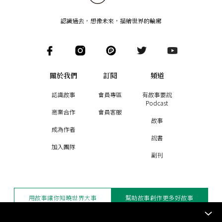
認識過去，想像未來
，
描繪世界的輪廓
關於我們
訂閱
頻道
認識故事
會員專區
有故事要說
Podcast
商業合作
會員客服
故事
成為作者
說書
加入團隊
副刊
用故事讓你知曉世界大事
幫助故事創作更多好故事
訂閱電子報
贊助支持