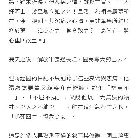
語，雖未流淚，但悲痛之情，難以言宣。……大
好河山，幾至無立錐之地！且溪口為祖宗廬墓所
在，今一拋別，其沉痛之心情，更非筆墨所能形
容於萬一。誰為為之，孰令致之？一息尚存，勢
必重回故土。」
幾天之後，解放軍渡過長江，國民黨大勢已去。
但蔣經國的日記不只記錄了這些哀傷與悲痛，他
還處處要為父親蔣介石辯護，說他「堅貞不
二」、「不屈不撓」，又說他以「大無畏的精
神、忍人之不能忍」，才能在這危急存亡之秋，
「起死回生、轉危為安」。
這是許多人再熟悉不過的敘事與修辭。國土淪喪