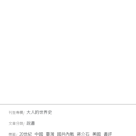
大人的世界史
刊登專欄
說書
文章分類
20世紀
中國
臺灣
國共內戰
蔣介石
美國
書評
標籤