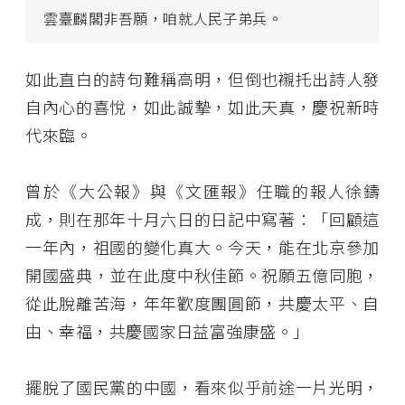
雲臺麟閣非吾願，咱就人民子弟兵。
如此直白的詩句難稱高明，但倒也襯托出詩人發
自內心的喜悅，如此誠摯，如此天真，慶祝新時
代來臨。
曾於《大公報》與《文匯報》任職的報人徐鑄
成，則在那年十月六日的日記中寫著：「回顧這
一年內，祖國的變化真大。今天，能在北京參加
開國盛典，並在此度中秋佳節。祝願五億同胞，
從此脫離苦海，年年歡度團圓節，共慶太平、自
由、幸福，共慶國家日益富強康盛。」
擺脫了國民黨的中國，看來似乎前途一片光明，