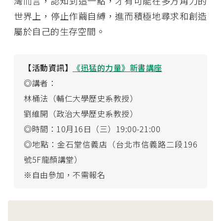
灣而言，認知到這一點，才有可能在多方角力的
世界上，停止作繭自縛，進而積極地尋求和創造
屬於自己的生存空間。
【活動資訊】
《迅猛的力量》新書講座
◎講者：
林桶法（輔仁大學歷史系教授）
劉維開（政治大學歷史系教授）
◎時間：10月16日（三）19:00-21:00
◎地點：金石堂信義店（台北市信義路二段196
號5F龍顏講堂）
※自由參加，不需報名