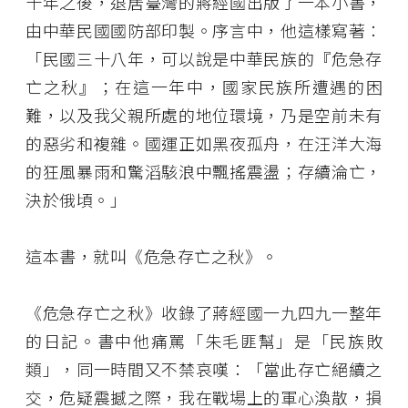
十年之後，退居臺灣的蔣經國出版了一本小書，
由中華民國國防部印製。序言中，他這樣寫著：
「民國三十八年，可以說是中華民族的『危急存
亡之秋』；在這一年中，國家民族所遭遇的困
難，以及我父親所處的地位環境，乃是空前未有
的惡劣和複雜。國運正如黑夜孤舟，在汪洋大海
的狂風暴雨和驚滔駭浪中飄搖震盪；存續淪亡，
決於俄頃。」
這本書，就叫《危急存亡之秋》。
《危急存亡之秋》收錄了蔣經國一九四九一整年
的日記。書中他痛罵「朱毛匪幫」是「民族敗
類」，同一時間又不禁哀嘆：「當此存亡絕續之
交，危疑震撼之際，我在戰場上的軍心渙散，損