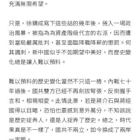
充滿無限希望。
只是，徐鑄成寫下這些話的幾年後，捲入一場政
治風暴，被指為為資產階級代言的右派，因而遭
到當局嚴厲批判，甚至面臨降職降薪的懲罰。何
其諷刺，新中國似乎不如期望中美好，而歷史變
化總是讓人難以預料。
難以預料的歷史變化當然不只這一樁。內戰七十
年過後，國共雙方已經不再劍拔弩張，反倒握手
言和，相親相愛。此情此景，若是蔣介石與蔣經
國得以目睹，恐怕也要感到意外萬分，不知該說
是歷史捉弄人，還是人捉弄了歷史。總之，時代
果真是不一樣了，國共不兩立，如今換成了兩岸
一家親。