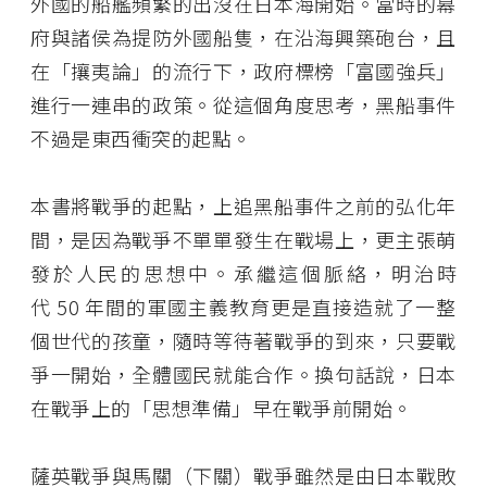
外國的船艦頻繁的出沒在日本海開始。當時的幕
府與諸侯為提防外國船隻，在沿海興築砲台，且
在「攘夷論」的流行下，政府標榜「富國強兵」
進行一連串的政策。從這個角度思考，黑船事件
不過是東西衝突的起點。
本書將戰爭的起點，上追黑船事件之前的弘化年
間，是因為戰爭不單單發生在戰場上，更主張萌
發於人民的思想中。承繼這個脈絡，明治時
代 50 年間的軍國主義教育更是直接造就了一整
個世代的孩童，隨時等待著戰爭的到來，只要戰
爭一開始，全體國民就能合作。換句話說，日本
在戰爭上的「思想準備」早在戰爭前開始。
薩英戰爭與馬關（下關）戰爭雖然是由日本戰敗