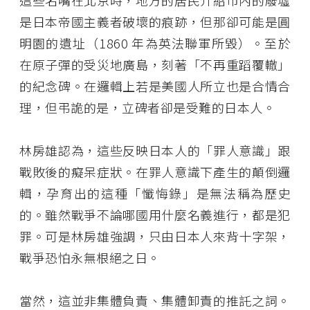
這些名嘴在北京時，地方的居民介紹市內的廢墟
是日本帝國主義者破壞的痕跡，但那卻可能是圓
明園的遺址（1860 年為英法聯軍所毀）。至於
在原子彈的受災地廣島，刻著「不再重蹈覆轍」
的紀念碑。在邏輯上若是美國人所立也是合情合
理，但弔詭的是，立碑者卻是受難的日本人。
林房雄認為，這些反映日本人的「罪人意識」跟
戰敗後的癡呆症狀。在罪人意識下產生的顛倒邏
輯，孕育出的這種「懺悔錄」是無法稱為歷史
的。雖然戰爭不論哪國用什麼名義進行，都是犯
罪。可是林房雄強調，只由日本人來背十字架，
戰爭恐怕永無根絕之日。
當然，這並非集體負責、集體卸責的推託之詞。