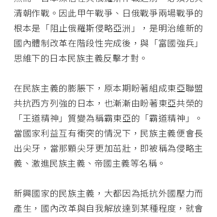
清朝作戰。因此甲午戰爭、日俄戰爭兩場戰爭的
根本是「阻止俄羅斯侵略亞洲」，是明治維新的
國內體制改革在階段性完成後，與「富國強兵」
思維下的日本民族主義反擊才對。
在民族主義的膨脹下，原本期盼著組成東亞聯盟
共抗西方列強的日本，也漸漸由盼著東亞共榮的
「王道精神」質變為稱霸東亞的「霸道精神」。
當國家利益互有衝突的情況下，民族主義便會長
出尖牙，當那顆尖牙更加茁壯，即被稱為侵略主
義、激進民族主義、帝國主義等名稱。
新興國家的民族主義，大都因為抵抗外國壓力而
產生，國內改革與自我解放達到某種程度，就會