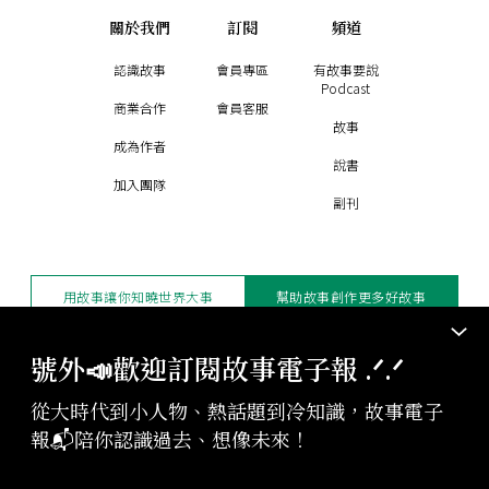
關於我們
訂閱
頻道
認識故事
會員專區
有故事要說
Podcast
商業合作
會員客服
故事
成為作者
說書
加入團隊
副刊
用故事讓你知曉世界大事
幫助故事創作更多好故事
訂閱電子報
贊助支持
號外📣歡迎訂閱故事電子報 .ᐟ‪‪.ᐟ
從大時代到小人物、熱話題到冷知識，故事電子
版權聲明與轉載規範
報📬陪你認識過去、想像未來！
授權與合作：
contact@storystudio.tw
投稿文章：
gushi@storystudio.tw