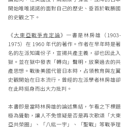
開始唯唯諾諾的面對自己的歷史、垂首於戰勝國
的史觀之下。
《
大東亞戰爭肯定論
》一書是林房雄（1903-
1975）在 1960 年代的著作。作者在早年時是著
名的左派知識份子，宣揚共產主義，卻也因此入
獄。並在獄中發表「轉向」聲明，放棄過去的共
產思想。戰後美國代管日本時，占領教育與左翼
史觀開始在日本流行，曾經的左派學者林房雄卻
在此時挺身而出大力批判。
本書即是當時林房雄的論述集結，乍看之下標題
極為聳動，讓人不免懷疑是否是再次歌頌「大東
亞共榮圈」、「八紘一宇」、「聖戰」等戰爭理