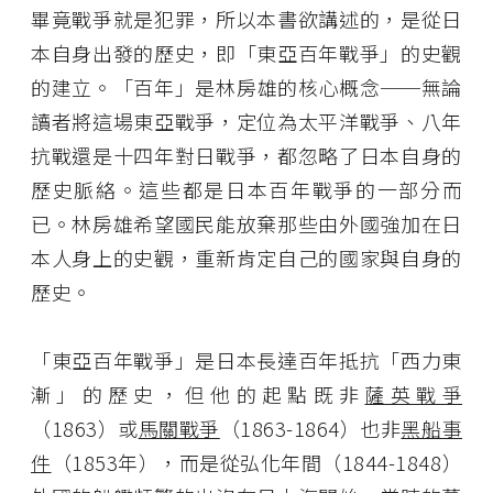
畢竟戰爭就是犯罪，所以本書欲講述的，是從日
本自身出發的歷史，即「東亞百年戰爭」的史觀
的建立。「百年」是林房雄的核心概念──無論
讀者將這場東亞戰爭，定位為太平洋戰爭、八年
抗戰還是十四年對日戰爭，都忽略了日本自身的
歷史脈絡。這些都是日本百年戰爭的一部分而
已。林房雄希望國民能放棄那些由外國強加在日
本人身上的史觀，重新肯定自己的國家與自身的
歷史。
「東亞百年戰爭」是日本長達百年抵抗「西力東
漸」的歷史，但他的起點既非
薩英戰爭
（1863）或
馬關戰爭
（1863-1864）也非
黑船事
件
（1853年），而是從弘化年間（1844-1848）