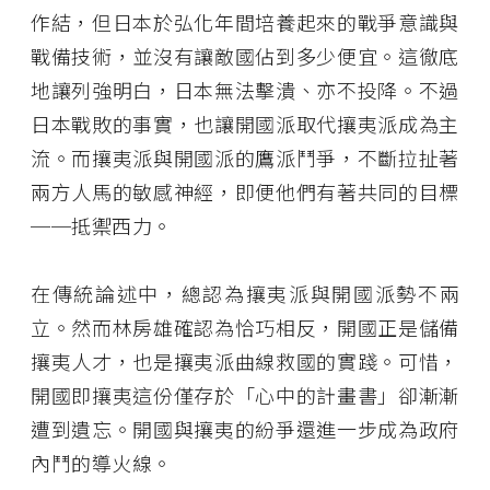
作結，但日本於弘化年間培養起來的戰爭意識與
戰備技術，並沒有讓敵國佔到多少便宜。這徹底
地讓列強明白，日本無法擊潰、亦不投降。不過
日本戰敗的事實，也讓開國派取代攘夷派成為主
流。而攘夷派與開國派的鷹派鬥爭，不斷拉扯著
兩方人馬的敏感神經，即便他們有著共同的目標
──抵禦西力。
在傳統論述中，總認為攘夷派與開國派勢不兩
立。然而林房雄確認為恰巧相反，開國正是儲備
攘夷人才，也是攘夷派曲線救國的實踐。可惜，
開國即攘夷這份僅存於「心中的計畫書」卻漸漸
遭到遺忘。開國與攘夷的紛爭還進一步成為政府
內鬥的導火線。