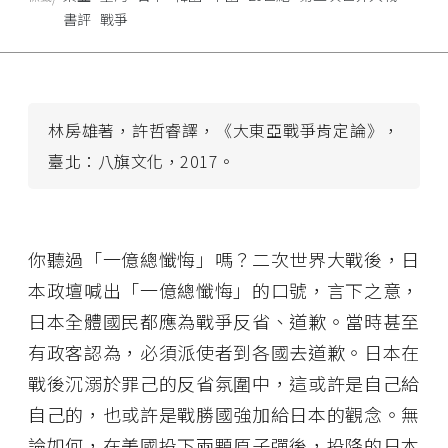
書評
戰爭
林房雄著，許哲睿譯，《大東亞戰爭肯定論》，
臺北：八旗文化，2017。
你聽過「一億總懺悔」嗎？二次世界大戰後，日
本政壇喊出「一億總懺悔」的口號，言下之意，
日本全體國民都應為戰爭反省、道歉。當時甚至
有政客認為，必須派使者到各國去道歉。日本在
戰後沉溺於罪己的反省氛圍中，這或許是自己給
自己的，也或許是戰勝國強加給日本的觀念。無
論如何，在美國投下兩顆原子彈後，投降的日本