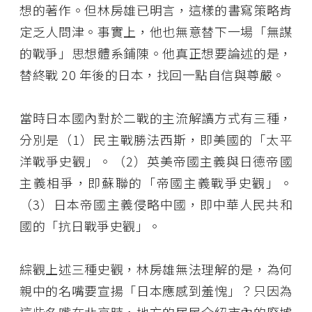
想的著作。但林房雄已明言，這樣的書寫策略肯
定乏人問津。事實上，他也無意替下一場「無謀
的戰爭」思想體系鋪陳。他真正想要論述的是，
替終戰 20 年後的日本，找回一點自信與尊嚴。
當時日本國內對於二戰的主流解讀方式有三種，
分別是（1）民主戰勝法西斯，即美國的「太平
洋戰爭史觀」。（2）英美帝國主義與日德帝國
主義相爭，即蘇聯的「帝國主義戰爭史觀」。
（3）日本帝國主義侵略中國，即中華人民共和
國的「抗日戰爭史觀」。
綜觀上述三種史觀，林房雄無法理解的是，為何
親中的名嘴要宣揚「日本應感到羞愧」？只因為