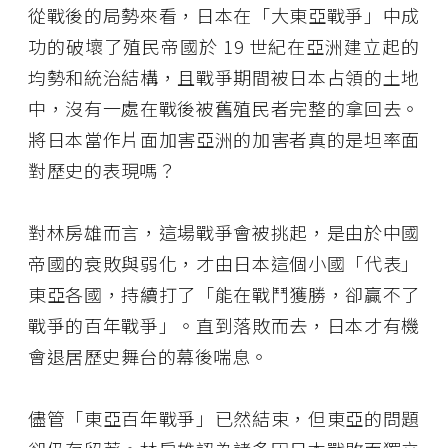
從戰後的局勢來看，日本在「大東亞戰爭」中成
功的破壞了殖民帝國於 19 世紀在亞洲建立起的
均勢和統治結構，且戰爭期間被日本占領的土地
中，沒有一處在戰後被舊殖民者完整的拿回去。
將日本當作片面加害亞洲的加害者真的是坦率面
對歷史的表現嗎？
對林房雄而言，這場戰爭會被挑起，是由於中國
帝國的衰敗與弱化，才由日本這個小國「代表」
東亞各國，持續打了「能在戰鬥獲勝，卻贏不了
戰爭的百年戰爭」。直到落敗而去，日本才有機
會退居歷史舞台的幕後喘息。
儘管「東亞百年戰爭」已然結束，但東亞的問題