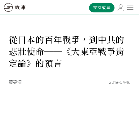
支持故事
從日本的百年戰爭，到中共的
悲壯使命──《大東亞戰爭肯
定論》的預言
黃亮清
2018-04-16