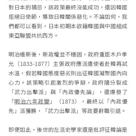
對日本的猜忌，該政策最終沒能成功，還因韓國
拒絕日使節，導致日韓關係惡化。不論如何，我
們都可以看到，日本初期本欲藉韓國與中國組成
東亞聯盟共抗西方。
明治維新後，新政權並不穩固，政府重臣木戶孝
允（1833-1877）主張政府應派遣使者赴韓再試
水溫，假若韓國態度惡劣則出征韓國凝聚國內向
心力。該策略引起激烈的爭辯，政府隨分裂成
「武力出擊派」與「內政優先論」，還爆發了
「
明治六年政變
」（1873），最終以「內政優
先」派獲勝，「武力出擊派」等政要辭職引退。
即便如此，後世的左派史學家還是批評征韓論是