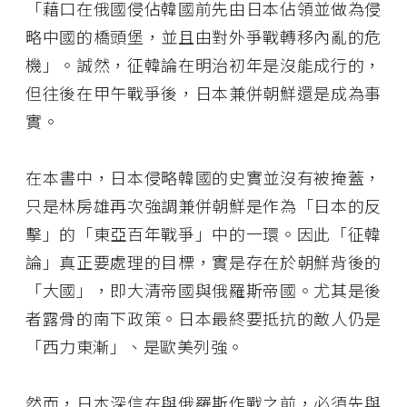
「藉口在俄國侵佔韓國前先由日本佔領並做為侵
略中國的橋頭堡，並且由對外爭戰轉移內亂的危
機」。誠然，征韓論在明治初年是沒能成行的，
但往後在甲午戰爭後，日本兼併朝鮮還是成為事
實。
在本書中，日本侵略韓國的史實並沒有被掩蓋，
只是林房雄再次強調兼併朝鮮是作為「日本的反
擊」的「東亞百年戰爭」中的一環。因此「征韓
論」真正要處理的目標，實是存在於朝鮮背後的
「大國」，即大清帝國與俄羅斯帝國。尤其是後
者露骨的南下政策。日本最終要抵抗的敵人仍是
「西力東漸」、是歐美列強。
然而，日本深信在與俄羅斯作戰之前，必須先與