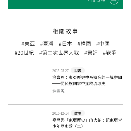
行動支持
相關故事
#東亞
#臺灣
#日本
#韓國
#中國
#20世紀
#第二次世界大戰
#書評
#戰爭
2018-05-27
說書
涂豐恩：東亞歷史中被遺忘的一塊拼圖
──從民族國家中拯救琉球史
涂豐恩
2016-12-14
故事
臺灣與「東亞歷史」的火花：記東亞青
少年歷史營（二）