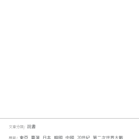
說書
文章分類
東亞
臺灣
日本
韓國
中國
20世紀
第二次世界大戰
標籤