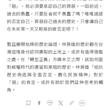
「惡」，就必須要承認自己的罪惡。一如前述，
過去的愚蠢，只要反省就不愚蠢了嗎？唯唯諾諾
的否定自己，罪惡自己過去的歷史，只會讓自己
在未來某一天又輕易的被否定吧？！
暫且撇開枯燥的歷史論證，林房雄的歷史觀在台
灣這塊身分認同撕裂的土地上，或許有值得借鑑
之處。在「轉型正義」方興未艾之際，該如何面
對威權時代的遺留和黑暗的歷史，林房雄「抵抗
歷史偽造與全面否定、醜化民族精神」對於
「惡」的肯定，或許有助於我們延伸思考的觸
角。