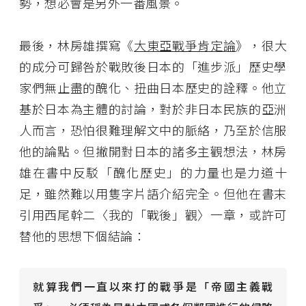
勢，想必會是另外一番風景。
最後，林房雄撰寫《
大東亞戰爭肯定論
》，很大
的成分可歸咎於戰敗後日本的「進步派」歷史學
家們無止盡的醜化、扭曲日本歷史的詮釋。他立
基於日本為主體的討論，對於非日本民族的亞洲
人而言，恐怕很難理解文中的脈絡，乃至於信服
他的論點。但撇開對日本的諸多主觀想法，林房
雄在書中反駁「醜化歷史」的力量也是力道十
足，雖然難以用隻字片語介紹完全。但他在書末
引用西尾幹二〈我的「戰後」觀〉一章，或許可
替他的思想下個結論：
就算我們一直以來打的戰爭是「帝國主義戰