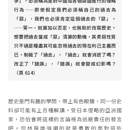
爭」，必須稱為是對中國或各個鄰國進行的侵略
行為……即使假定我們必須稱自己的過去為
「惡」，我們也必須肯定這個過去的「惡」。
……第一，就算加以否定，也無助於改寫歷史。
想要把過去當成「惡」清算的動機，其柔弱性質
只不過是種盡其可能忽視過去的現在利己主義而
已。制裁了「過去」，「過去」就會消逝了嗎？
改正了「錯誤」，「錯誤」就會變成幻影嗎？
（頁 614）
歷史是門有趣的學問，帶上有色眼鏡，同一份史
料卻可能有上百種解讀。受日本侵略的亞洲國
家，恐怕會將這樣的言論視為逃避責任的發言
吧。但林房雄強調的就是勇敢的面對這些