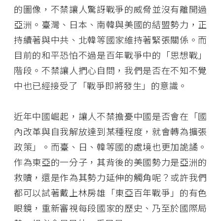
的圖像，不禁讓人驚訝戰爭的威脅並沒有離開過
亞洲。臺灣、日本、南韓與美國的結盟勢力，正
持續著與中共、北韓等國家維持著緊張關係。而
目前的和平恐怕不過是百年戰爭中的「思想戰」
階段。不禁讓人捫心自問，我們是否在不知不覺
中也已經接受了「戰爭即將發生」的意識。
近年中國崛起，讓人不禁擔憂中國是否會在「國
內改革與自我解放達到某種程度，就會轉為擴張
政策」。而臺、日、韓等國的處境也更加詭譎。
作為東亞的一分子，其背後的美國勢力是亞洲的
救贖，還是作為其勢力延伸的觸角呢？或許我們
都可以試著戴上林房雄「東亞百年戰爭」的有色
眼鏡，重新審視每段國家的歷史、乃至於國際局