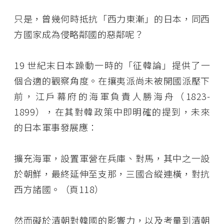
只是，曾幾何時抵抗「西力東漸」的日本，同西
方國家成為侵略鄰國的惡鄰呢？
19 世紀末日本躁動一時的「征韓論」提供了一
個合適的觀察角度。在攘夷派尚未被開國派壓下
前，江戶幕府的海軍負責人勝海舟（1823-
1899），在其對韓政策中即明確的提到，未來
的日本軍事發展應：
擴充海軍，設置軍營在兵庫、對馬，其中之一設
於朝鮮，最終延伸至支那，三國合縱連橫，對抗
西方諸國。（頁118）
然而礙於清朝對韓國的影響力，以及考量到清朝