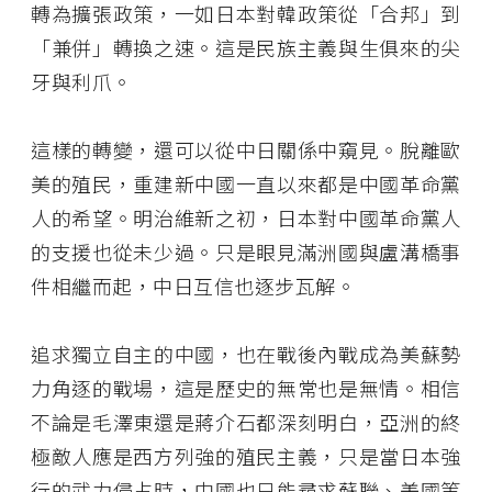
轉為擴張政策，一如日本對韓政策從「合邦」到
「兼併」轉換之速。這是民族主義與生俱來的尖
牙與利爪。
這樣的轉變，還可以從中日關係中窺見。脫離歐
美的殖民，重建新中國一直以來都是中國革命黨
人的希望。明治維新之初，日本對中國革命黨人
的支援也從未少過。只是眼見滿洲國與盧溝橋事
件相繼而起，中日互信也逐步瓦解。
追求獨立自主的中國，也在戰後內戰成為美蘇勢
力角逐的戰場，這是歷史的無常也是無情。相信
不論是毛澤東還是蔣介石都深刻明白，亞洲的終
極敵人應是西方列強的殖民主義，只是當日本強
行的武力侵占時，中國也只能尋求蘇聯、美國等