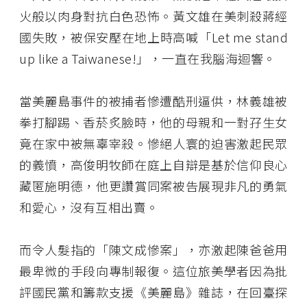
火般以肉身對抗白色恐怖。黃文雄在美刺殺蔣經
國失敗，被保安壓在地上時高喊「Let me stand
up like a Taiwanese!」，一直在我腦海迴響。
當美麗島事件的被捕者慘遭酷刑逼供，林義雄被
拳打腳踢、香菸炙臉時，他的母親和一對孖生女
竟在家中被無辜宰殺。慘絕人寰的迫害激起民眾
的義憤，高俊明牧師在庭上自辯是基於信仰良心
藏匿施明德，他更讚賞同案被告展現非凡的勇氣
和愛心，沒有互相出賣。
而令人髮指的「陳文成慘案」，亦激起陳爸爸用
最卑微的手段向專制報復。這位旅美學者因為批
評國民黨和籌款支援《美麗島》雜誌，在回臺探