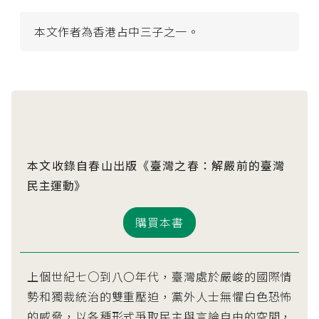
本文作者為香港占中三子之一。
本文收錄自春山出版《臺灣之春：解嚴前的臺灣
民主運動》
購買本書
上個世紀七○到八〇年代，臺灣處於嚴峻的國際情
勢和獨裁統治的雙重壓迫，黨外人士無懼白色恐怖
的威脅，以各種形式爭取民主與言論自由的空間，