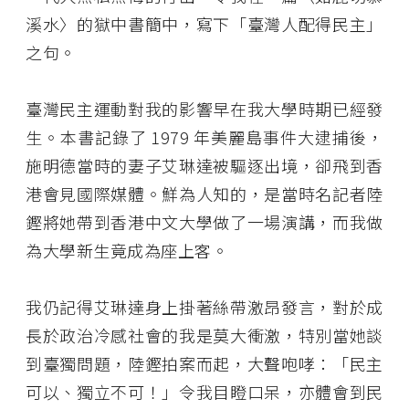
溪水〉的獄中書簡中，寫下「臺灣人配得民主」
之句。
臺灣民主運動對我的影響早在我大學時期已經發
生。本書記錄了 1979 年美麗島事件大逮捕後，
施明德當時的妻子艾琳達被驅逐出境，卻飛到香
港會見國際媒體。鮮為人知的，是當時名記者陸
鏗將她帶到香港中文大學做了一場演講，而我做
為大學新生竟成為座上客。
我仍記得艾琳達身上掛著絲帶激昂發言，對於成
長於政治冷感社會的我是莫大衝激，特別當她談
到臺獨問題，陸鏗拍案而起，大聲咆哮：「民主
可以、獨立不可！」令我目瞪口呆，亦體會到民