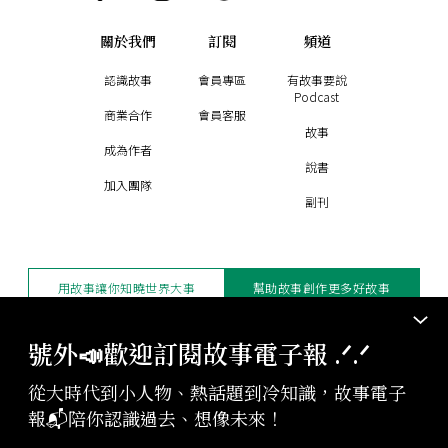
關於我們
訂閱
頻道
認識故事
會員專區
有故事要說
Podcast
商業合作
會員客服
故事
成為作者
說書
加入團隊
副刊
用故事讓你知曉世界大事
幫助故事創作更多好故事
訂閱電子報
贊助支持
號外📣歡迎訂閱故事電子報 .ᐟ‪‪.ᐟ
從大時代到小人物、熱話題到冷知識，故事電子
版權聲明與轉載規範
報📬陪你認識過去、想像未來！
授權與合作：
contact@storystudio.tw
投稿文章：
gushi@storystudio.tw