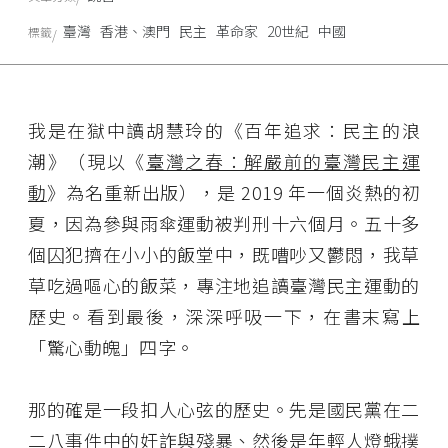
臺灣
香港、澳門
民主
革命家
20世紀
中國
標籤
我是在獄中讀胡慧玲的《百年追求：民主的浪
潮》（現以《
臺灣之春：解嚴前的臺灣民主運
動
》為名重新出版），是 2019 年一個炎熱的初
夏，因為參與雨傘運動被判刑十六個月。五十多
個囚犯擠在小小的飯堂中，既嘈吵又鬱悶，我草
草吃過嘔心的飯菜，專注地追讀臺灣民主運動的
歷史。看到最後，深深呼吸一下，在書末寫上
「驚心動魄」四字。
那的確是一段扣人心弦的歷史。先是國民黨在二
二八事件中的奸詐與殘暴、然後是年輕人燈蛾撲