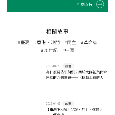
行動支持
相關故事
#臺灣
#香港、澳門
#民主
#革命家
#20世紀
#中國
2020-01-29
說書
為什麼要佔領街頭？關於太陽花與雨傘
運動的六個謎題──《挑戰北京的天
命》
2015-04-07
故事
【臺灣吧EP6】父親、哲士、媒體人
──鄭南榕