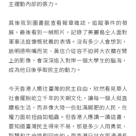
主運動內部的張力。
其後我到圖書館查看報章雜誌，追蹤事件的發
展，最後看到一幀照片，記錄了美麗島仝人面對
軍事法庭慷慨就義的表情。沒有多少人會想到，
施明德咧嘴而笑、黃信介從容不迫將大衣擱在臂
上的影像，會深深烙入對岸一個大學生的腦海，
成為他日後爭取民主的動力。
今天香港人嚮往臺灣的民主自由，欣然看見華人
社會擺脫屹立千年的天朝文化，讓每一個人挺直
腰板生活，而非像大陸一些肚滿腸肥的人民，在
權力面前扭曲如蛆蟲。但香港人應讀一讀這書，
要知道臺灣民主得來不易，那是多少人用勇氣、
智慧和生命換取回來的，而香港只站在那漫漫長