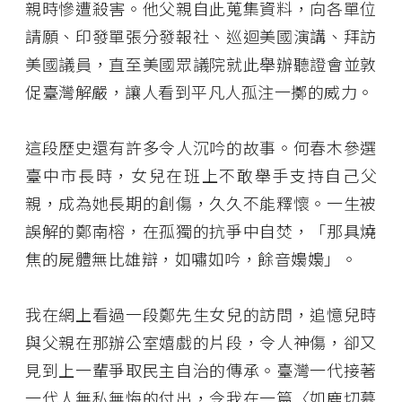
親時慘遭殺害。他父親自此蒐集資料，向各單位
請願、印發單張分發報社、巡迴美國演講、拜訪
美國議員，直至美國眾議院就此舉辦聽證會並敦
促臺灣解嚴，讓人看到平凡人孤注一擲的威力。
這段歷史還有許多令人沉吟的故事。何春木參選
臺中市長時，女兒在班上不敢舉手支持自己父
親，成為她長期的創傷，久久不能釋懷。一生被
誤解的鄭南榕，在孤獨的抗爭中自焚，「那具燒
焦的屍體無比雄辯，如嘯如吟，餘音嬝嬝」。
我在網上看過一段鄭先生女兒的訪問，追憶兒時
與父親在那辦公室嬉戲的片段，令人神傷，卻又
見到上一輩爭取民主自治的傳承。臺灣一代接著
一代人無私無悔的付出，令我在一篇〈如鹿切慕