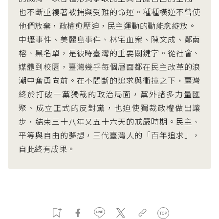
也不斷重複著被捕與受難的命運。種種橫逆不曾使
他們放棄，政權愈壓迫，民主運動的動能愈綻放。
中壢事件、美麗島事件、林宅血案、陳文成、鄭南
榕、黑名單，是彼時臺灣的重要關鍵字。從社會、
媒體到校園，臺灣幾乎每個層面都在民主改革的浪
潮中奮勇向前。在不間斷的追求與衝撞之下，臺灣
終於打破一黨獨裁的政治局面，黨外諸多力量匯
聚、成立正式的反對黨，也迫使獨裁政權做出讓
步，結束三十八年又五十六天的戒嚴時期。民主、
平等與自由的夢想，三代臺灣人的「百年追求」，
自此終有成果。