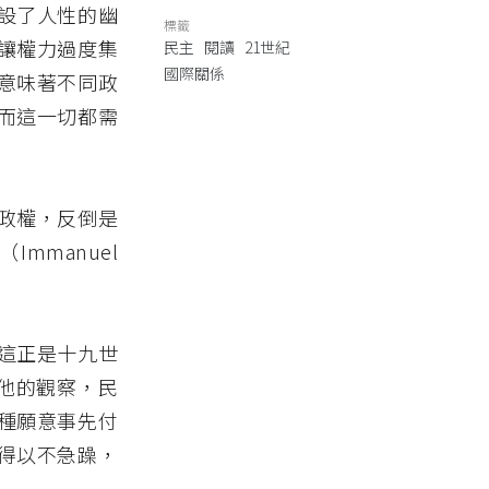
設了人性的幽
標籤
讓權力過度集
民主
閱讀
21世紀
國際關係
意味著不同政
而這一切都需
政權，反倒是
manuel
這正是十九世
根據他的觀察，民
種願意事先付
得以不急躁，