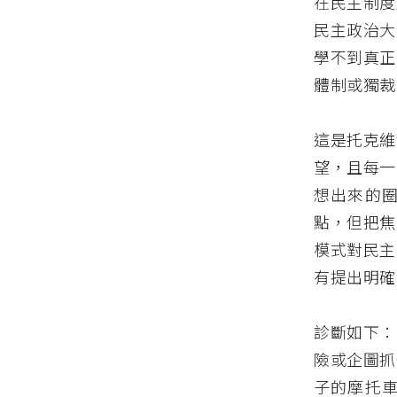
在民主制度
民主政治大
學不到真正
體制或獨裁
這是托克維
望，且每一
想出來的
點，但把焦
模式對民主
有提出明確
診斷如下：
險或企圖抓
子的摩托