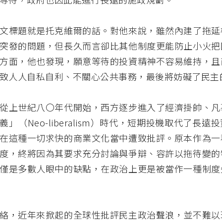
文標題就是托克維爾的話。對他來說，雖然內建了拖延
突發的問題，但長久而言卻比其他制度更能防止小火把
方面，他也發現，願意等待的投資精神不容易維持，且
致人人自私自利、不關心公共事務，最後將妨礙了民主
從上世紀八〇年代開始，西方逐步進入了經濟掛帥、凡
」（Neo-liberalism）時代，短期投機取代了長遠
在這種一切求快的商業文化當中遭致批評。原本作為一
度，終將因為其要求充分討論與爭辯、容許以拖待變的
僅是多數人眼中的缺點，在政治上更是被當作一種制度
絡，近年來掀起的全球性批評民主政治聲浪，並不難以