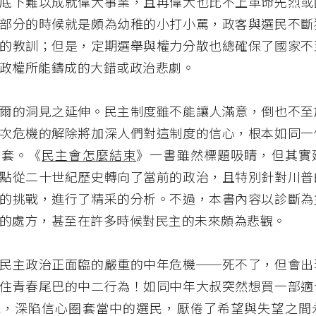
底下難以成就偉大事業，且再偉大也比不上革命先烈或
部分的時候就是頗為幼稚的小打小罵，政客與選民不斷
的教訓；但是，定期選舉與權力分散也總確保了國家不
政權所能鑄成的大錯或政治悲劇。
爾的洞見之延伸。民主制度雖不能讓人滿意，倒也不至
次危機的解除將加深人們對這制度的信心，根本如同一
圈套。《
民主會怎麼結束
》一書雖然標題吸睛，但其實
點從二十世紀歷史轉向了當前的政治，且特別針對川普
的挑戰，進行了精采的分析。不過，本書內容以診斷為
的處方，甚至在許多時候對民主的未來頗為悲觀。
民主政治正面臨的嚴重的中年危機──死不了，但會出
住青春尾巴的中二行為！如同中年大叔突然想買一部適
車，深陷信心圈套當中的選民，厭倦了希望與失望之間