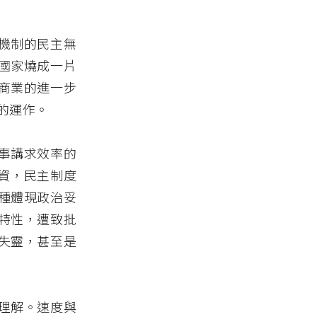
機制的民主無
國家燒成一片
商業的進一步
的運作。
事講求效率的
投資，民主制度
種體現政治妥
特性，遭致批
失靈，甚至是
理解。速度與