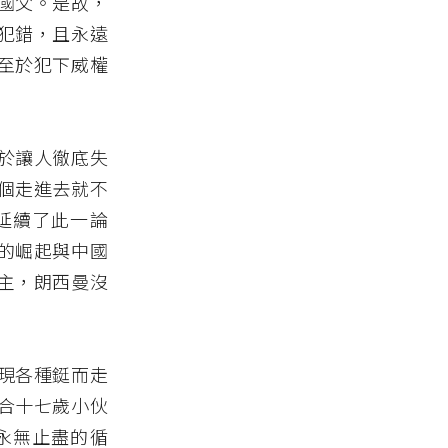
國父。是故，
犯錯，且永遠
至於犯下威權
於讓人徹底失
個走進去就不
延續了此一論
的崛起與中國
主，朗西曼沒
現各種鋌而走
合十七歲小伙
永無止盡的循