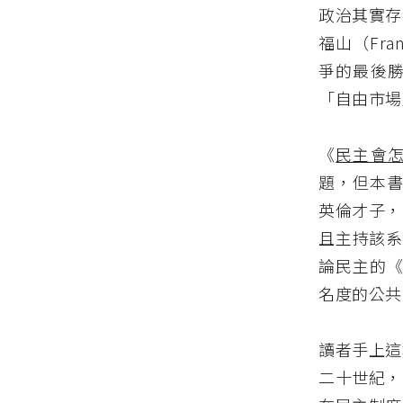
政治其實存
福山（Fra
爭的最後
「自由市場
《
民主會
題，但本書
英倫才子，
且主持該系「
論民主的
名度的公共
讀者手上這
二十世紀，