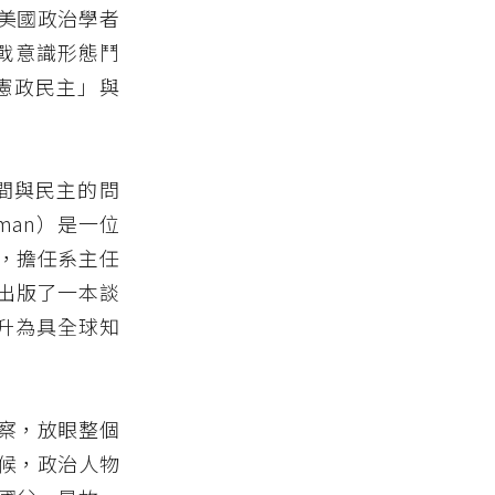
美國政治學者
冷戰意識形態鬥
憲政民主」與
間與民主的問
man）是一位
，擔任系主任
年前出版了一本談
，躍升為具全球知
察，放眼整個
候，政治人物