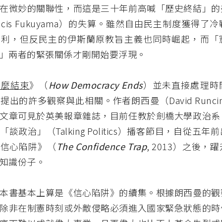
在微妙的關聯性，而這是三十年前高喊「歷史終結」的
ncis Fukuyama）的失算。雖然自由民主制度獲得了
勝利，但反民主的伊斯蘭原教旨主義也同時崛起，而「
」兩者的緊張關係才剛開始要浮現。
怎麼結束
》（
How Democracy Ends
）並未直接處理時
提出的許多觀察與此相關。作者朗西曼（David Runci
文章可見於英美報章雜誌，目前任教於劍橋大學政治系
談政治」（Talking Politics）播客節目，自從五
《信心陷阱》（
The Confidence Trap
, 2013）之後
知識份子。
本書基本上算是《信心陷阱》的續集。根據朗西曼的觀
除非在制憲時刻或外敵侵略必須進入國家緊急狀態的時