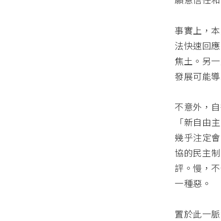
事實上，本
法快速回應
焦土。另一
發展可能導
不意外，自
「新自由主義
幾乎注定會
協的民主制
評。慢，不
一種惡。
置於此一脈