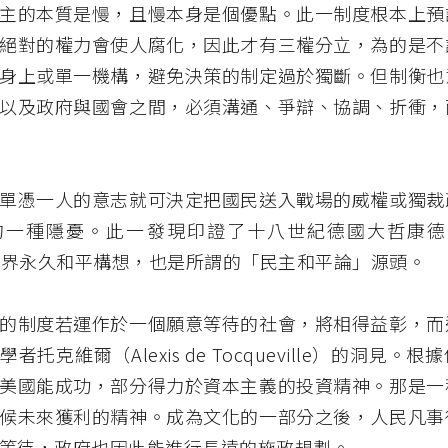
主的本質是慢，且慢本身是個優點。此一制度根本上預
絕對的權力會使人腐化，因此才有三權分立，為的是不
身上或單一機構，避免決策的制定過於獨斷。但制衡也
以及政府與國會之間，必須溝通、爭辯、協調、折衝，
單憑一人的意志就可決定把國民送入戰場的威權或獨裁
一種隱憂。此一發現印證了十八世紀德國大哲康德（Im
的世界永久和平構想，也是所謂的「民主和平論」源頭。
的制度若運作於一個願意等待的社會，將相得益彰，而
者托克維爾（Alexis de Tocqueville）的洞見。
美國能成功，部分得力於資本主義的投資精神。那是一
候未來獲利的精神。成為文化的一部分之後，人民凡事
等待，政府也因此能進行長遠的施政規劃。