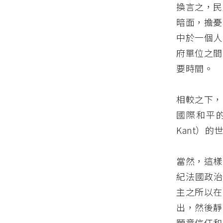
換言之，民
暗面，擔憂
中於一個人
府單位之間
要時間。
相較之下，
國際和平的
Kant）
當然，這樣
紀法國政治學
主之所以在
出，然後靜
願意信任和