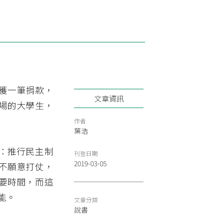
接獲一筆捐款，
文章資訊
場的大學生，
作者
葉浩
：推行民主制
刊登日期
2019-03-05
不願意打仗，
要時間，而這
能。
文章分類
說書