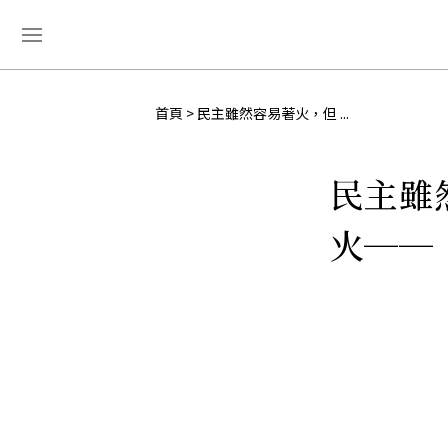
首頁
民主雖然容易著火，但 ...
民主雖
火──