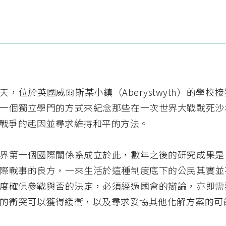
天，位於英國威爾斯某小鎮（Aberystwyth）的學校
一個獨立學門的方式來紀念那些在一次世界大戰戰死沙
戰爭的起因並尋求維持和平的方法。
界第一個國際關係系成立於此，數年之後的研究成果是
際戰事的良方，一來生活於這種制度底下的公民其實並
度確保參戰與否的決定，必須經過國會的辯論，亦即需
的衝突可以獲得緩衝，以及尋求妥協其他化解方案的可