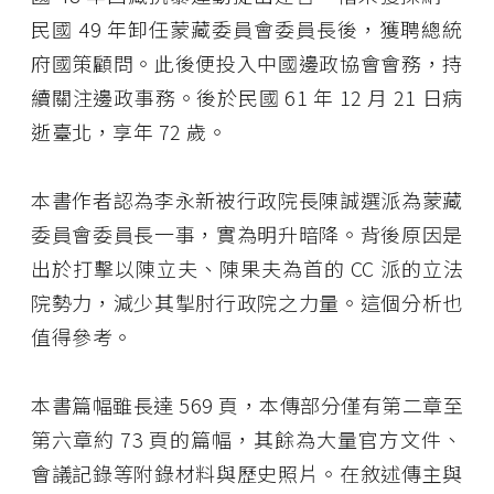
民國 49 年卸任蒙藏委員會委員長後，獲聘總統
府國策顧問。此後便投入中國邊政協會會務，持
續關注邊政事務。後於民國 61 年 12 月 21 日病
逝臺北，享年 72 歲。
本書作者認為李永新被行政院長陳誠選派為蒙藏
委員會委員長一事，實為明升暗降。背後原因是
出於打擊以陳立夫、陳果夫為首的 CC 派的立法
院勢力，減少其掣肘行政院之力量。這個分析也
值得參考。
本書篇幅雖長達 569 頁，本傳部分僅有第二章至
第六章約 73 頁的篇幅，其餘為大量官方文件、
會議記錄等附錄材料與歷史照片。在敘述傳主與