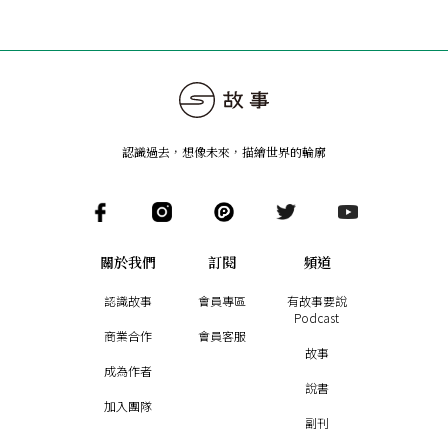
認識過去，想像未來
，
描繪世界的輪廓
關於我們
訂閱
頻道
認識故事
會員專區
有故事要說
Podcast
商業合作
會員客服
故事
成為作者
說書
加入團隊
副刊