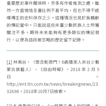
重要歷史事件關係時，亦多有作者推測之處。雖
然一方面惋惜全書比例不甚平均，但也不得不感
嘆傳主的史料保存之少。這種情況也見於吳鶴齡
的傳記當中。只能說這些來臺少數民族人士所獲
關注不多。期待未來能夠有更多類似的傳記發
行，以便為這段被忽略的歷史留下記錄。
[1]
林南谷，〈懷念乾德門！6歲隨家人來台少數
蒙古族藝人〉，《自由時報》，2018 年 2 月 5
日。
http://ent.ltn.com.tw/news/breakingnews/23
32698。2018年10月7日檢索。
[2]
札奇斯欽口述，《一個蒙古老人的回憶：札