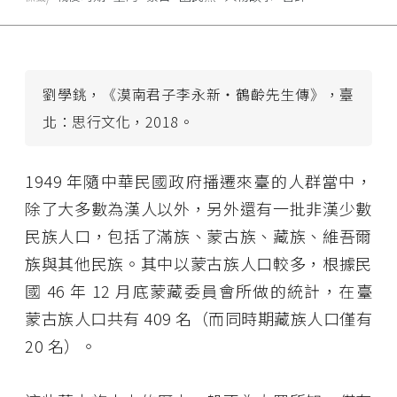
劉學銚，《漠南君子李永新・鶴齡先生傳》，臺
北：思行文化，2018。
1949 年隨中華民國政府播遷來臺的人群當中，
除了大多數為漢人以外，另外還有一批非漢少數
民族人口，包括了滿族、蒙古族、藏族、維吾爾
族與其他民族。其中以蒙古族人口較多，根據民
國 46 年 12 月底蒙藏委員會所做的統計，在臺
蒙古族人口共有 409 名（而同時期藏族人口僅有
20 名）。