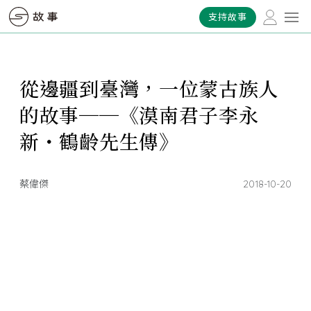
支持故事
從邊疆到臺灣，一位蒙古族人
的故事──《漠南君子李永
新・鶴齡先生傳》
蔡偉傑
2018-10-20