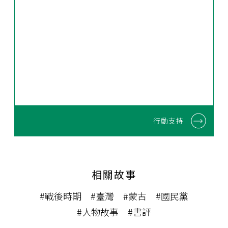
行動支持
相關故事
#戰後時期
#臺灣
#蒙古
#國民黨
#人物故事
#書評