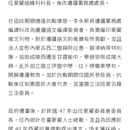
任蒙藏組織科科長，後改邊疆黨務處處長。
在這段期間適逢抗戰爆發，李永新將邊疆黨務處
編譯科改為邊疆語文編譯委員會，負責編印蒙藏
維文刊物，對於邊疆語文的推廣有所貢獻，並且
派人宣慰內蒙古西二盟與阿拉善、額濟納等特別
旗，協助成陵西遷至甘肅榆中，舉辦致祭成陵大
典。此外設立國立伊盟中學、拉卜楞職業學校，
開展邊疆教育。並於抗戰期間任國民參政員，抗
戰後任制憲國民大會代表、並當選立法院蒙古籍
立法委員。
政府遷臺後，於民國 47 年出任蒙藏委員會委員
長，任內統計在臺蒙藏人士總數，並且為因應民
國 48 年西藏抗暴運動提出建言，惜未獲採納。