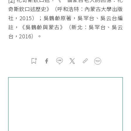
奇斯欽口述歷史》（呼和浩特：內蒙古大學出版
社，2015）；吳鶴齡原著，吳罕台、吳云台編
註，《吳鶴齡與蒙古》（新北：吳罕台、吳云
台，2016）。