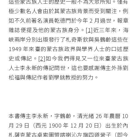
這些蒙古族人士的歷史一般不為大眾所知。僅有
極少數名人會由於其蒙古族背景而受到關注，例
如不久前著名演員乾德門於今年 2 月過世，報章
雜誌便提及他的蒙古族身分。
[1]
近三年來，海
峽兩岸分別出版發行了札奇斯欽與吳鶴齡這些在
1949 年來臺的蒙古族政界與學界人士的口述歷
史或傳記。
[2]
如今我們得見又一位來臺蒙古族
人士李永新的傳記問世，這也要感謝傳主外孫劉
松福與傳記作者劉學銚教授的努力。
本書傳主李永新，字鶴齡，清光緒 26 年農曆 10
月 29 日（西元 1900 年 12 月 20 日）出生於內
札薩克蒙古卓索圖盟喀喇沁左旗四道營子（即今