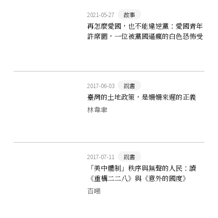
2021-05-27
故事
再怎麼愛國，也不能違逆黨：愛國青年
許席圖，一位被黨國逼瘋的白色恐怖受
難者
2017-06-03
說書
臺灣的土地政策，是姍姍來遲的正義
林韋聿
2017-07-11
說書
「美中體制」秩序與無聲的人民：讀
《重構二二八》與《意外的國度》
百噸