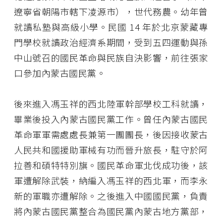
遼寧省朝陽市轄下凌源市），世代務農。幼年曾
就讀私塾與高級小學。民國 14 年於北京蒙藏專
門學校就讀政治經濟系期間，受到五四運動與孫
中山號召的國民革命與民族自決影響，前往張家
口參加內蒙古國民黨。
後來進入馮玉祥的西北陸軍幹部學校工科就讀，
畢業後投入內蒙古國民黨工作。曾任內蒙古國民
革命軍軍需處處長兼第一團團長，後因接收蒙古
人民共和國援助軍械有功而晉升旅長，駐守於阿
拉善和碩特特別旗。國民革命軍北伐成功後，該
軍遭解除武裝，納編入馮玉祥的西北軍，而李永
新的軍職亦遭解除。之後進入中國國民黨，負責
將內蒙古國民黨整合為國民黨內蒙古地方黨部，