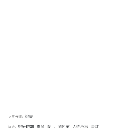
說書
文章分類
戰後時期
臺灣
蒙古
國民黨
人物故事
書評
標籤