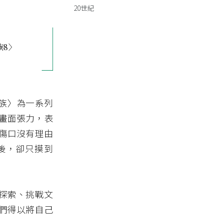
20世紀
族8〉
家族〉為一系列
畫面張力，表
傷口沒有理由
後，卻只摸到
探索、挑戰文
們得以將自己