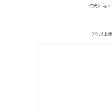
時光》等。
（ⓒ 以上