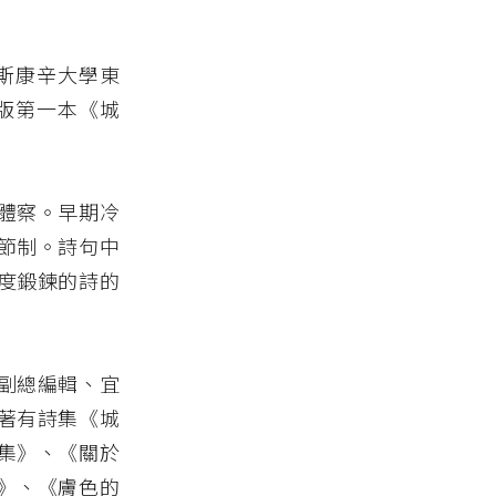
威斯康辛大學東
出版第一本《城
體察。早期冷
節制。詩句中
度鍛鍊的詩的
副總編輯、宜
著有詩集《城
集》、《關於
》、《膚色的