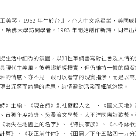
王美琴，1952 年生於台北。台大中文系畢業，美國
，哈佛大學訪問學者。1983 年開始創作新詩，同年
捉生活中細微的氛圍，以知性筆調書寫對社會及人情的
具現代主義風，後轉趨舒緩樸實，但仍維持一慣的簡潔
湃的情感、亦不見一眼可以看穿的現實指涉，而是以高
現出深邃而豁達的哲思，詩情靈動活潑而細膩悠遠。
詩》主編、《現在詩》創社發起人之一、《國文天地》
。曾獲年度詩獎、吳濁流文學獎、太平洋國際詩歌獎。
《消失在地圖上的名字》、《特技家族》、《木冬詠歌
計算》、《我正前往你》、《田園／下午五點四十九分