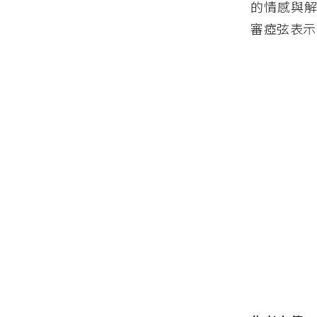
的情感與解
審瘂弦表示