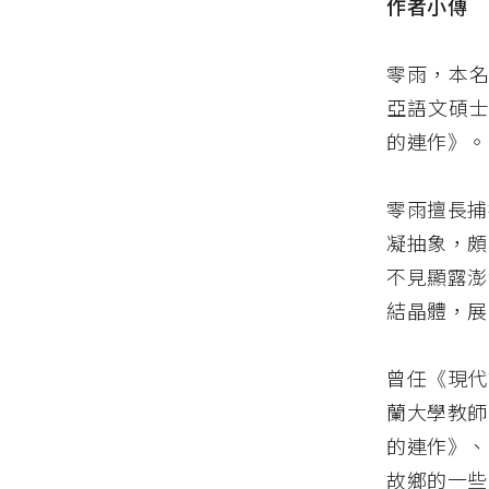
作者小傳
零雨，本名
亞語文碩士
的連作》。
零雨擅長捕
凝抽象，頗
不見顯露澎
結晶體，展
曾任《現代
蘭大學教師
的連作》、
故鄉的一些