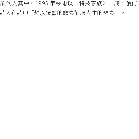
讀代入其中。1993 年零雨以〈特技家族〉一詩，獲
詩人在詩中「想以技藝的悲哀征服人生的悲哀」。