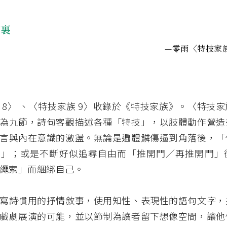
那裏
—零雨〈特技家
 8〉 、〈特技家族 9〉收錄於《特技家族》。〈特技
為九節，詩句客觀描述各種「特技」，以肢體動作營造
言與內在意識的激盪。無論是遍體鱗傷逼到角落後，「
膀」；或是不斷好似追尋自由而「推開門／再推開門」
繩索」而綑綁自己。
寫詩慣用的抒情敘事，使用知性、表現性的語句文字，
戲劇展演的可能，並以節制為讀者留下想像空間，讓他