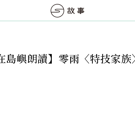
在島嶼朗讀】零雨〈特技家族