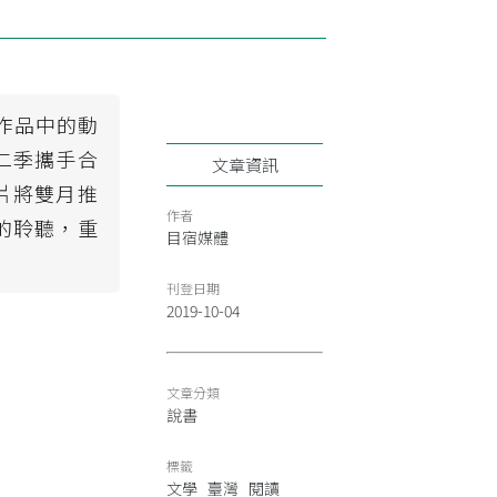
典作品中的動
二季攜手合
文章資訊
片將雙月推
作者
的聆聽，重
目宿媒體
刊登日期
2019-10-04
文章分類
說書
標籤
文學
臺灣
閱讀