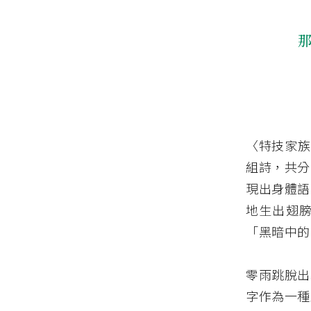
〈特技家族
組詩，共分
現出身體語
地生出翅
「黑暗中的
零雨跳脫出
字作為一種