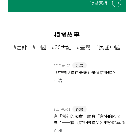
行動支持
相關故事
#書評
#中國
#20世紀
#臺灣
#民國中國
2017-04-22
說書
「中華民國在臺灣」是個意外嗎？
汪浩
2017-08-01
說書
有「意外的國度」就有「意外的國父」
嗎？──讀《意外的國父》的疑問與商
榷
百噸