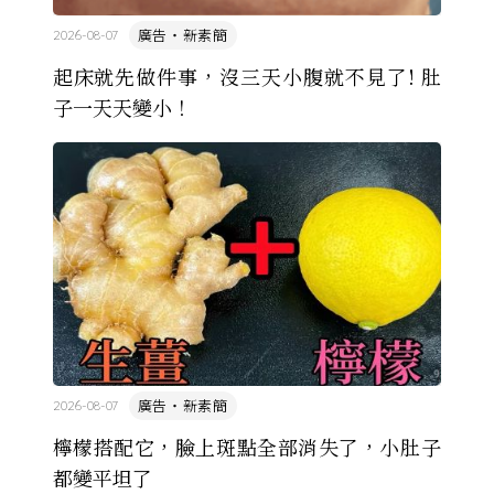
廣告・新素簡
2026-08-07
起床就先做件事，沒三天小腹就不見了! 肚
子一天天變小！
廣告・新素簡
2026-08-07
檸檬搭配它，臉上斑點全部消失了，小肚子
都變平坦了