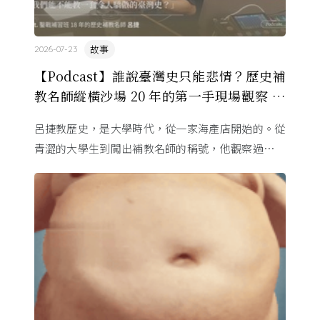
故事
2026-07-23
【Podcast】誰說臺灣史只能悲情？歷史補
教名師縱橫沙場 20 年的第一手現場觀察 ft.
呂捷
呂捷教歷史，是大學時代，從一家海產店開始的。從
青澀的大學生到闖出補教名師的稱號，他觀察過幾十
萬名學生怎麼學歷史，也看著臺灣的歷史教育從課本
裡幾乎沒有臺灣史，一路 ...