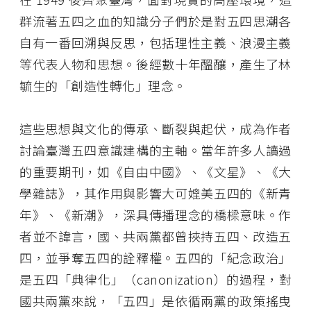
群流著五四之血的知識分子們於是對五四思潮各
自有一番回溯與反思，包括理性主義、浪漫主義
等代表人物和思想。後經數十年醞釀，產生了林
毓生的「創造性轉化」理念。
這些思想與文化的傳承、斷裂與起伏，成為作者
討論臺灣五四意識建構的主軸。當年許多人讀過
的重要期刊，如《自由中國》、《文星》、《大
學雜誌》，其作用與影響大可媲美五四的《新青
年》、《新潮》，深具傳播理念的橋樑意味。作
者並不諱言，國、共兩黨都曾挾持五四、改造五
四，並爭奪五四的詮釋權。五四的「紀念政治」
是五四「典律化」（
canonization
）的過程，對
國共兩黨來說，「五四」是依循兩黨的政策搖曳