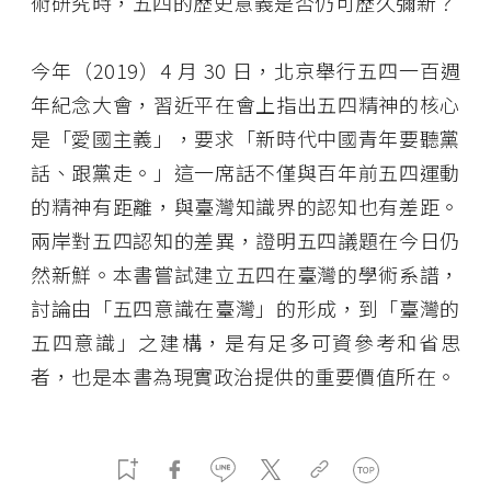
術研究時，五四的歷史意義是否仍可歷久彌新？
今年（
2019
）
4
月
30
日，北京舉行五四一百週
年紀念大會，習近平在會上指出五四精神的核心
是「愛國主義」，要求「新時代中國青年要聽黨
話、跟黨走。」這一席話不僅與百年前五四運動
的精神有距離，與臺灣知識界的認知也有差距。
兩岸對五四認知的差異，證明五四議題在今日仍
然新鮮。本書嘗試建立五四在臺灣的學術系譜，
討論由「五四意識在臺灣」的形成，到「臺灣的
五四意識」之建構，是有足多可資參考和省思
者，也是本書為現實政治提供的重要價值所在。