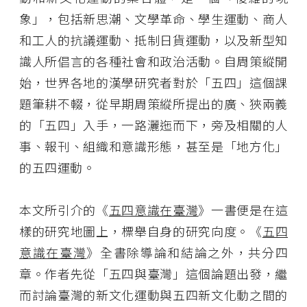
象」，包括新思潮、文學革命、學生運動、商人
和工人的抗議運動、抵制日貨運動，以及新型知
識人所倡言的各種社會和政治活動。自周策縱開
始，世界各地的漢學研究者對於「五四」這個課
題筆耕不輟，從早期周策縱所提出的廣、狹兩義
的「五四」入手，一路灑迤而下，旁及相關的人
事、報刊、組織和意識形態，甚至是「地方化」
的五四運動。
本文所引介的《
五四意識在臺灣
》一書便是在這
樣的研究地圖上，標舉自身的研究向度。《
五四
意識在臺灣
》全書除導論和結論之外，共分四
章。作者先從「五四與臺灣」這個論題出發，繼
而討論臺灣的新文化運動與五四新文化動之間的