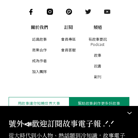
關於我們
訂閱
頻道
認識故事
會員專區
有故事要說
Podcast
商業合作
會員客服
故事
成為作者
說書
加入團隊
副刊
用故事讓你知曉世界大事
幫助故事創作更多好故事
訂閱電子報
贊助支持
號外📣歡迎訂閱故事電子報 .ᐟ‪‪.ᐟ
從大時代到小人物、熱話題到冷知識，故事電子
版權聲明與轉載規範