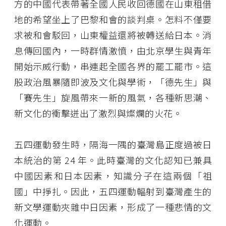
方的中國代表帶著全國人民收回德國在山東租借
地的希望坐上了巴黎和會的談判桌。怎料不僅要
求被和會駁回，山東權益還將被轉送給日本。消
息傳回國內，一時群情激憤，由北京學生與青年
開始示威行動，串連起全國各界的罷工罷市。這
股政治風暴隨即波及文化與學術，「德先生」與
「賽先生」旋風帶來一新的風氣，各種新思潮、
新文化的衝擊迸出了激烈與燦爛的火花。
五四運動發生時，隔海一隅的臺灣島正度過被日
本統治的第
24
年。此時臺灣的文化認知已兼具
中國因素和日本因素，知識分子在這兩個「祖
國」中掙扎。因此，五四運動輻射到臺灣產生的
新文學運動夾雜中日因素，形成了一種悲情的文
化運動。