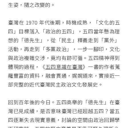
生姿，隨之改變的。
臺灣在
1970
年代後期，時機成熟，「文化的五
四」目標落入「政治的五四」，五四當年懸為理
想的「德先生」，從「民主」釋義走到「黨外」
活動，再走到「多黨政治」，一步一腳印，文化
與政治複雜交涉，竟均有跡可循。五四精神得到
體現的過程，《
五四意識在臺灣
》一書的作者蒐
羅豐富的資料，融會貫通，娓娓道來，實接近一
部完整的近代臺灣民主政治文化發展史。
回到百年後的今日。五四高舉的「德先生」在臺
灣已見成績，是否意味臺灣已經超越五四？當五
四逐漸失去現實意義，討論的空間由政治回歸學