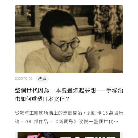
故事
2025-10-02
整個世代因為一本漫畫燃起夢想——手塚治
虫如何重塑日本文化？
從戰時工廠廁所牆上的連載開始，到創作 15 萬張原
稿、700 部作品，《新寶島》改變一整個世代的命
運。這位「漫畫之神」與昭和時代共生，用一支畫筆