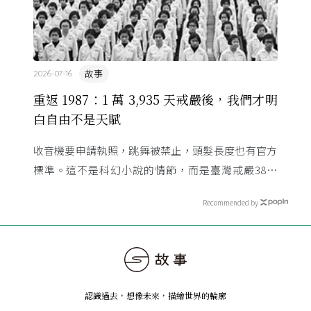
故事
2026-07-16
重返 1987：1 萬 3,935 天戒嚴後，我們才明
白自由不是天賦
收音機要申請執照，跳舞被禁止，頭髮長度也有官方
標準。這不是科幻小說的情節，而是臺灣戒嚴38年
的日常。從1982年美國國會聽證，到 1987 年那道解
Recommended by
嚴令，這段歷 ...
認識過去，想像未來
，
描繪世界的輪廓