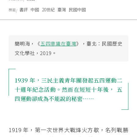
書評
中國
20世紀
臺灣
民國中國
標籤
簡明海，《
五四意識在臺灣
》，臺北：民國歷史
文化學社，2019。
1939 年，三民主義青年團發起五四運動二
十週年紀念活動。然而在短短十年後， 五
四運動卻成為不能說的秘密……
1919
年，第一次世界大戰烽火方歇，名列戰勝