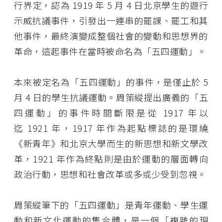
行界定，認為
1919
年
5
月
4
日北京學生的遊行
示威抗議事件，引發出一連串的罷課、罷工和其
他事件，最終演變成整個社會的變動和思想界的
革命，這起事件在當時被命名為「五四運動」。
本來被定名為「五四運動」的事件，是僅止於 5
月 4 日的學生抗議運動。周策縱提出廣義的「五
四運動」的事件時間斷限是從
1917
年以
迄
1921
年，
1917
年作為起點標誌的是環繞
《新青年》和北京大學而生的新思想和新文學改
革，
1921
年作為終點則是由於運動的層面轉向
政治行動，思想和社會改革或多或少受到忽視。
周策縱筆下的「五四運動」是青年運動、學生運
動和新文化運動的集合體，是一個「複雜的現