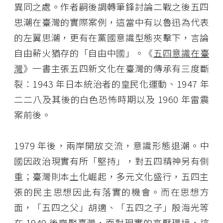
異同之處。作者嗣後調轉筆鋒討論二戰之後五四
思潮在臺灣的實際案例，這當中有以魯迅為代表
的左翼思潮，更有在黨國意識型態夾擊下，言論
自由薪火猶存的「自由中國」。《
五四意識在臺
灣
》一書主張五四新文化在臺灣的傳承有三度斷
裂：
1943
年日本統治者的皇民化運動、
1947
年
二二八及其後的白色恐怖時期以及
1960
年雷震
案前後。
1979
年後，兩岸開放交流，意識形態退潮。中
國因政治現實有所「堅持」，對五四精神另有側
重；臺灣則本土化崛起，多元文化盛行，五四主
張的民主思想因此有落實的機會。而在思想方
面，「五四之父」胡適、「五四之子」殷海光等
在
1949
後齊聚臺灣，面對現實的高壓環境，這