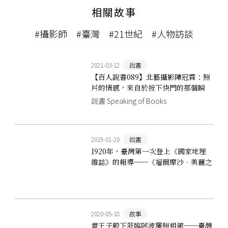
相關故事
#攝影師
#臺灣
#21世紀
#人物訪談
2021-03-12
說書
【百人說書089】北藝攝影陳冠霖：照
片的情感，來自於按下快門的那個瞬
間。
說書 Speaking of Books
2019-01-20
說書
1920年，臺灣第一次登上《國家地理
雜誌》的報導──《福爾摩沙．美麗之
島》
2020-05-18
故事
當王子殿下蒞臨阿波羅照相館──臺灣