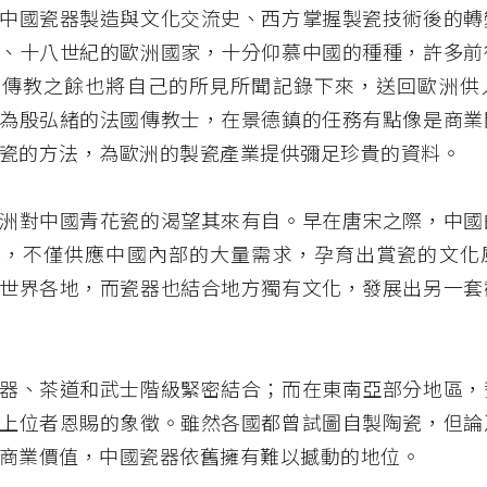
中國瓷器製造與文化交流史、西方掌握製瓷技術後的轉
、十八世紀的歐洲國家，十分仰慕中國的種種，許多前
，傳教之餘也將自己的所見所聞記錄下來，送回歐洲供
為殷弘緒的法國傳教士，在景德鎮的任務有點像是商業
瓷的方法，為歐洲的製瓷產業提供彌足珍貴的資料。
洲對中國青花瓷的渴望其來有自。早在唐宋之際，中國
球，不僅供應中國內部的大量需求，孕育出賞瓷的文化
世界各地，而瓷器也結合地方獨有文化，發展出另一套
器、茶道和武士階級緊密結合；而在東南亞部分地區，
上位者恩賜的象徵。雖然各國都曾試圖自製陶瓷，但論
商業價值，中國瓷器依舊擁有難以撼動的地位。