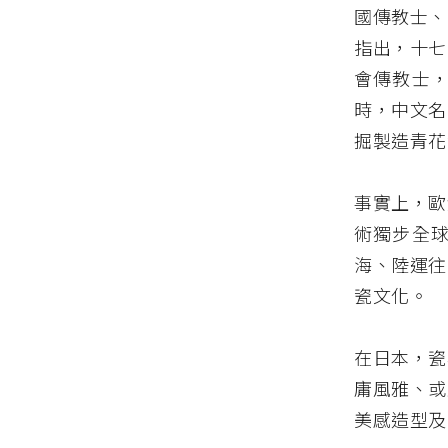
國傳教士、
指出，十七
會傳教士
時，中文名
掘製造青花
事實上，歐
術獨步全
海、陸運往
瓷文化。
在日本，瓷
庸風雅、或
美感造型及