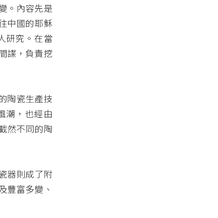
變。內容先是
往中國的耶穌
人研究。在當
間諜，負責挖
的陶瓷生產技
風潮，也經由
截然不同的陶
瓷器則成了附
及豐富多變、