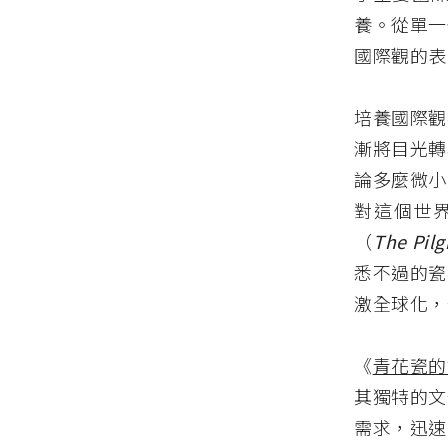
養。從單一
國際觀的表
培養國際觀
漸將目光轉
論多麼微小
對這個世界的
（
The Pilg
悉不過的瓷
激全球化，
《
青花瓷的
其獨特的文
需求，迅速