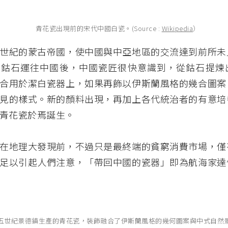
青花瓷出現前的宋代中國白瓷。(Source :
Wikipedia
）
世紀的蒙古帝國，使中國與中亞地區的交流達到前所未
的鈷石運往中國後，中國瓷匠很快意識到，從鈷石提煉
合用於潔白瓷器上，如果再飾以伊斯蘭風格的幾合圖案
見的樣式。新的顏料出現，再加上各代統治者的有意培
青花瓷於焉誕生。
在地理大發現前，不過只是最終端的貧窮消費市場，僅
足以引起人們注意，「帶回中國的瓷器」即為航海家達
五世紀景德鎮生產的青花瓷，裝飾融合了伊斯蘭風格的幾何圖案與中式自然