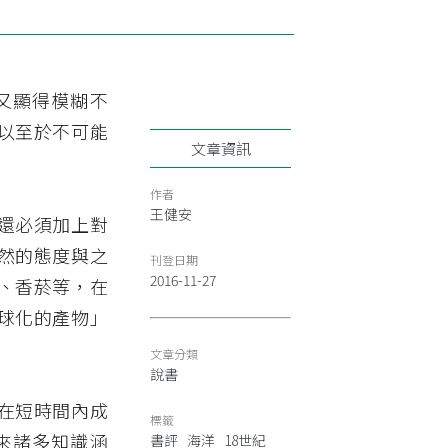
又顯得模糊不
以至於不可能
文章資訊
作者
王健安
還必須加上對
然的態度與之
刊登日期
2016-11-27
、香菸等，在
球化的產物」
文章分類
說書
在短時間內成
標籤
來諸多知識涵
書評
海洋
18世紀