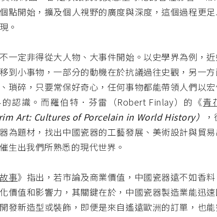
個點開始，擴及個人視野的廣度與深度，這個過程更足
現。
不一定非得從大人物、大事件開始。以史學界為例，近
移到小事物，一部分的動機在於抗議過往史觀，另一方
、瑣碎，只要常保好奇心，任何事物都能帶領人們以宏
認識。而羅伯特．芬雷（Robert Finlay）的《
青
rim Art: Cultures of Porcelain in World History）
，
器為題材，找出中國瓷器的工藝發展、美術設計與貿易
催生出我們所熟悉的現代世界。
故事
》指出，若市論及商業價值，中國瓷器遠不如香料
化價值和影響力，其關鍵在於，中國瓷器製造業能迅速
開發新造型或裝飾，即便是來自遙遠歐洲的訂單，也能