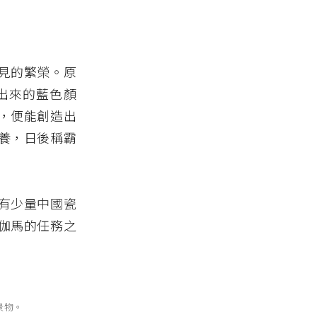
見的繁榮。原
出來的藍色顏
，便能創造出
養，日後稱霸
有少量中國瓷
伽馬的任務之
景物。