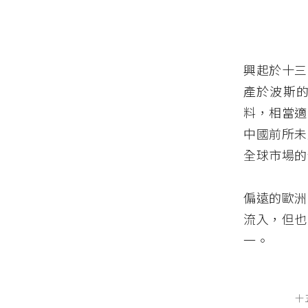
興起於十三
產於波斯
料，相當適
中國前所未
全球市場的
偏遠的歐洲
流入，但也
一。
十