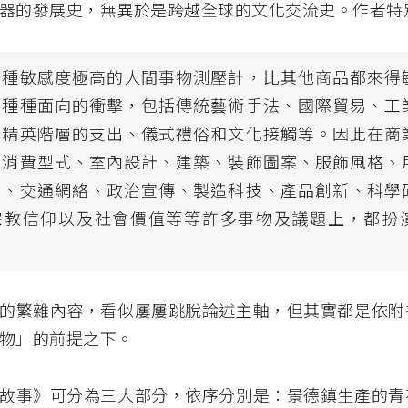
器的發展史，無異於是跨越全球的文化交流史。作者特
一種敏感度極高的人間事物測壓計，比其他商品都來得
自種種面向的衝擊，包括傳統藝術手法、國際貿易、工
、精英階層的支出、儀式禮俗和文化接觸等。因此在商
、消費型式、室內設計、建築、裝飾圖案、服飾風格、
化、交通網絡、政治宣傳、製造科技、產品創新、科學
宗教信仰以及社會價值等等許多事物及議題上，都扮
的繁雜內容，看似屢屢跳脫論述主軸，但其實都是依附
物」的前提之下。
故事
》可分為三大部分，依序分別是：景德鎮生產的青