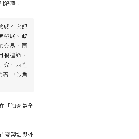
別解釋：
敏感。它記
業發展、政
業交易、國
用餐禮節、
研究、兩性
演著中心角
在「陶瓷為全
花瓷製造與外