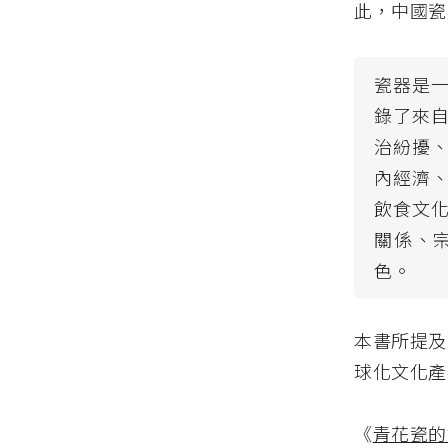
此，中國瓷
瓷器是
錄了來
治紛擾
內經濟
飲食文
關係、
色。
本書所提及
球化文化產
《
青花瓷的