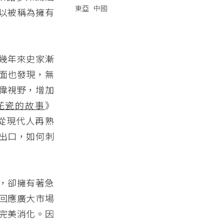
東亞
中國
以被稱為擁有
幾年來史家漸
面也發現，無
偉視野，增加
花瓷的故事
》
從現代人再熟
出口，如何刺
，卻擁有著急
回應廣大市場
完美消化。因