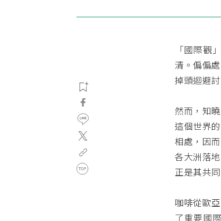
「國際觀
清。偏偏處
掉頭迴避討
然而，知曉
這個世界的
相處，因而
各大洲落地
正是其共同
咖啡從歐亞
了重要國