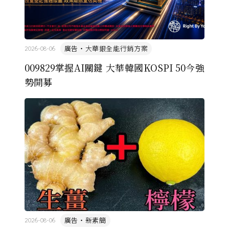
廣告・大華銀全能行銷方案
2026-08-06
009829掌握AI關鍵 大華韓國KOSPI 50今強
勢開募
廣告・新素簡
2026-08-06