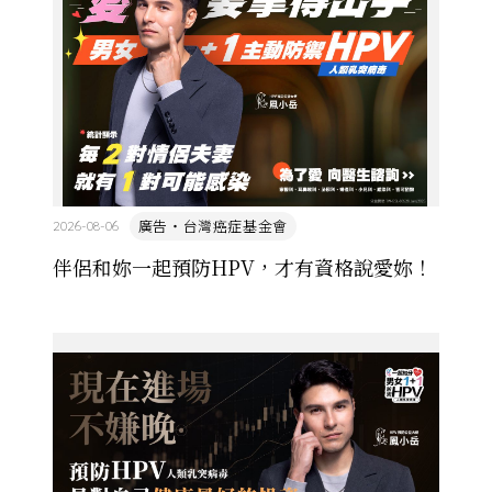
廣告・台灣癌症基金會
2026-08-06
伴侶和妳一起預防HPV，才有資格說愛妳！