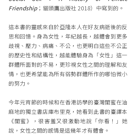
Friendship
；貓頭鷹出版社 2018）中寫到的。
這本書的靈感來自於亞隆本人在好友病逝後的反
思和回憶。身為女性，年紀越長，越體會到更多
歧視、壓力、病痛、不公，也更明白這些不公正
的歷史性和結構性，越能體驗身為「女性」這一
群體所面對的不易，更珍視女性之間的理解和友
情，也更希望能為所有弱勢群體所作的哪怕微小
的努力。
今年元宵節的時候和在香港訪學的臺灣閨蜜在油
麻地的獨立書店庫布里克，她看到此書的臺譯本
《閨蜜》，很害羞又很激動地說「你看！」她
說，女性之間的感情是這幾年才有體會。