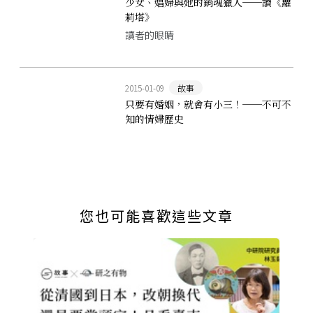
少女、娼婦與她的銷魂獵人──讀《蘿
莉塔》
讀者的眼睛
2015-01-09
故事
只要有婚姻，就會有小三！──不可不
知的情婦歷史
您也可能喜歡這些文章