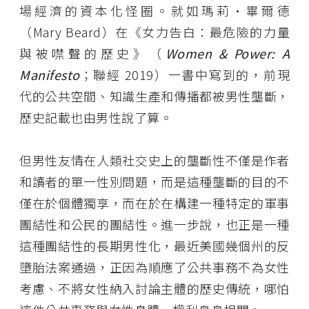
場經濟的資本化怪圈。就如瑪莉·畢爾德
（Mary Beard）在《女力告白：最危險的力量
與被噤聲的歷史》（
Women & Power: A
Manifesto
；聯經 2019）一書中寫到的，前現
代的公共空間、知識生產和傳播都被男性壟斷，
歷史記載也由男性說了算。
但男性友情在人類社交史上的壟斷性不僅是作者
和讀者的單一性別問題，而是這種壟斷的目的不
僅在於個體獨享，而在於在構建一種特定的軍事
團結性和公民的團結性。進一步說，也正是一種
這種團結性的長期男性化，最近美國幾個州的反
墮胎法案通過，正因為順應了公共事務不為女性
考慮、不將女性納入討論主體的歷史傳統，哪怕