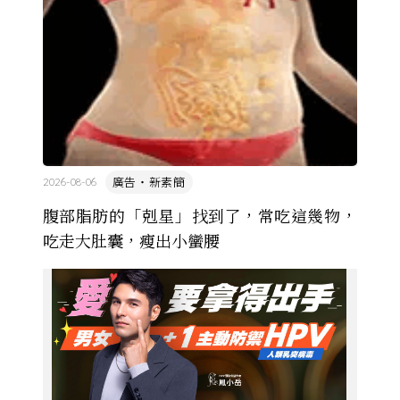
廣告・新素簡
2026-08-06
腹部脂肪的「剋星」找到了，常吃這幾物，
吃走大肚囊，瘦出小蠻腰