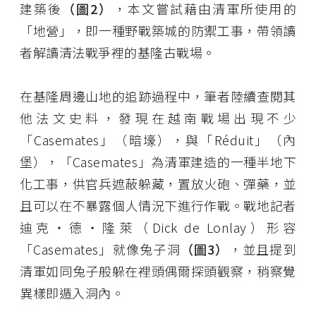
建築後
（圖2）
，本文嘗試藉由清軍所使用的
「地營」，即一種野戰築城的防禦工事，帶領讀
者解讀清法戰爭裡的基隆古戰場。
在基隆周邊山地的追跡過程中，筆者陸續查閱其
他法文史料，發現在越南戰場出現不少
「Casemates」（暗壕），與「Réduit」（內
堡），「Casemates」為清軍建造的一種半地下
化工事，供官兵遮蔽躲藏，置放火砲、彈藥，並
且可以在不暴露個人情況下進行作戰。戰地記者
迪克‧德‧隆萊（Dick de Lonlay）形容
「Casemates」就像兔子洞
（圖3）
，並且提到
清軍如同兔子般躲在裡頭偶爾探頭觀察，稍察覺
異樣即遁入洞內。