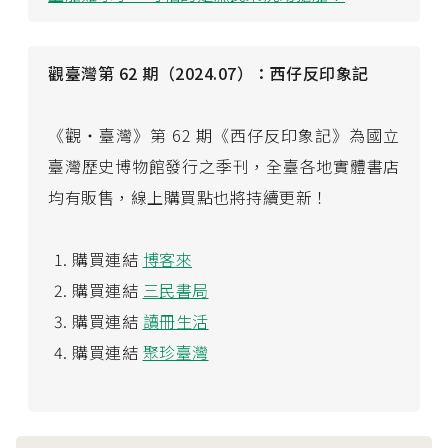
觀臺灣第 62 期（2024.07）：西仔反印象記
《觀・臺灣》第 62 期《西仔反印象記》為國立
臺灣歷史博物館發行之季刊，全臺各地實體書店
均有販售，線上購買點也將持續更新！
購買連結
博客來
購買連結
三民書局
購買連結
讀冊生活
購買連結
聚珍臺灣