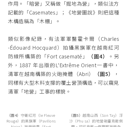
作用。「暗營」又稱做「掘地為營」，類似法方
記載的「Casemates」；《地營圖說》則把這種
木構造稱為「木棚」。
類似影像紀錄，有法軍軍醫霍卡爾（Charles
-Édouard Hocquard）拍攝黑旗軍在越南紅河
防線所構築的「Fort casematé」
（圖4）
。另
外，1887 年出版的L'Extrême Orient一書中，
清軍在越南構築的火砲掩體（Abri）
（圖5）
，
同樣有大型木料支撐的覆土營頂構造，可以窺見
清軍「地營」工事的樣貌。
（圖4）
守衛紅河（le Fleuve
（圖5）
越南山西（Son Tay）浮
Rouge）的黑旗軍（Pavillons
沙（Phu sa）的地營砲臺背敵側
Noirs）地營砲臺（Fort
圖，可從背敵一側觀察地營內