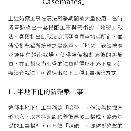
Casemates」
上述防禦工事在清法戰爭期間被大量使用，當時
清軍歸納出一套搭配工事與戰術的「地營」戰
法。奏摺指出此戰法為清廷官員岑毓英所創，並
傳授劉永福所統轄之黑旗軍。「地營」戰法被廣
泛運用在越南戰場，使得裝備相對落後的黑旗
軍，在面對火力旺盛的法軍時得以不落下風。綜
觀這套戰法，可歸納出以下三種工事構築方式：
1 . 半地下化的防砲擊工事
這種半地下化工事稱為「暗營」，作法為挖掘方
形地穴，以木料鋪設頂蓋後再覆土構成，為最基
礎的工事構型，可有效「避砲」，即防禦砲擊的