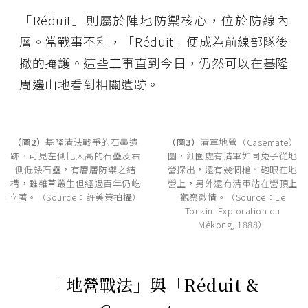
「Réduit」則屬於陣地防禦核心，位於防線內
層。當戰事不利，「Réduit」便成為前線部隊後
撤的掩護。這些工事直到今日，仍然可以在基隆
周邊山地看到相關遺跡。
（圖2）
基隆清法戰爭的石壘遺
（圖3）
清軍地營（Casemate）
跡，可見左側比人高的石壘及右
圖，紅圈處有清軍如同兔子從地
側低矮石壘，有層層防禦之結
營探出，還有幾個槍、砲眼在地
構，雖雜草叢生但經過百年仍屹
營上，另外還有清軍站在營頂上
立著。（Source：許美策拍攝）
觀察敵情。（Source：Le
Tonkin: Exploration du
Mékong, 1888）
「地營戰法」與「Réduit &