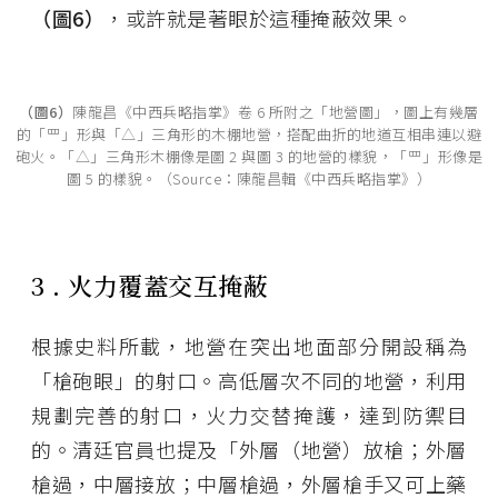
（圖6）
，或許就是著眼於這種掩蔽效果。
（圖6）
陳龍昌《中西兵略指掌》卷 6 所附之「地營圖」，圖上有幾層
的「罒」形與「△」三角形的木棚地營，搭配曲折的地道互相串連以避
砲火。「△」三角形木棚像是圖 2 與圖 3 的地營的樣貌，「罒」形像是
圖 5 的樣貌。（Source：陳龍昌輯《中西兵略指掌》）
3 . 火力覆蓋交互掩蔽
根據史料所載，地營在突出地面部分開設稱為
「槍砲眼」的射口。高低層次不同的地營，利用
規劃完善的射口，火力交替掩護，達到防禦目
的。清廷官員也提及「外層（地營）放槍；外層
槍過，中層接放；中層槍過，外層槍手又可上藥