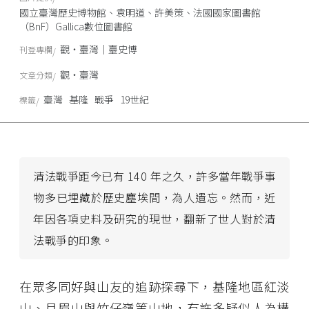
國立臺灣歷史博物館、袁明道、許美策、法國國家圖書館
（BnF）Gallica數位圖書館
觀‧臺灣｜臺史博
刊登專欄
觀‧臺灣
文章分類
臺灣
基隆
戰爭
19世紀
標籤
清法戰爭距今已有 140 年之久，許多當年戰爭事
物多已埋藏於歷史塵埃間，為人遺忘。然而，近
年因各項史料及研究的現世，翻新了世人對於清
法戰爭的印象。
在眾多同好與山友的追跡探尋下，基隆地區紅淡
山、月眉山與竹仔嶺等山地，有許多疑似人為構