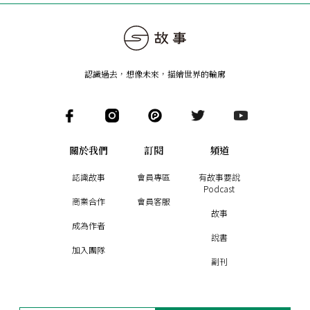
認識過去，想像未來
，
描繪世界的輪廓
關於我們
訂閱
頻道
認識故事
會員專區
有故事要說
Podcast
商業合作
會員客服
故事
成為作者
說書
加入團隊
副刊