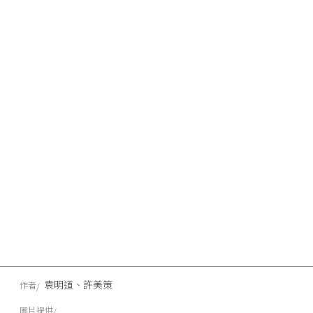
袁明道、許美策
作者
圖片提供