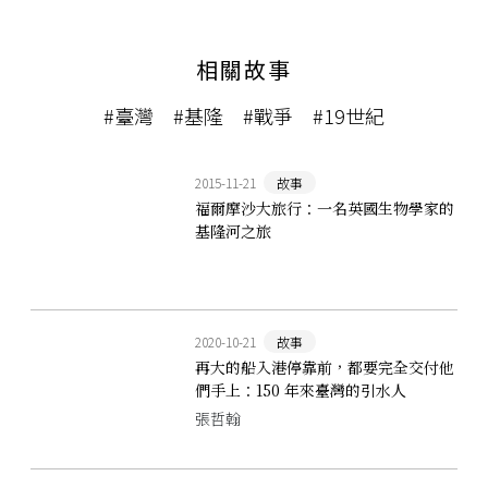
相關故事
#臺灣
#基隆
#戰爭
#19世紀
2015-11-21
故事
福爾摩沙大旅行：一名英國生物學家的
基隆河之旅
2020-10-21
故事
再大的船入港停靠前，都要完全交付他
們手上：150 年來臺灣的引水人
張哲翰