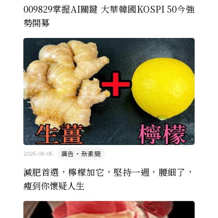
009829掌握AI關鍵 大華韓國KOSPI 50今強
勢開募
廣告・新素簡
2026-08-06
減肥首選，檸檬加它，堅持一週，腰細了，
瘦到你懷疑人生