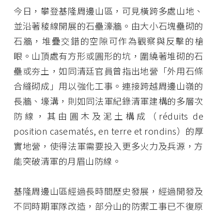
今日，攀登基隆周邊山區，可見橫跨多處山地、
並沿著稜線開展的石壘濠牆。由大小石塊壘砌的
石牆，堆疊交錯的空隙可作為觀察與反擊的槍
眼。山頂處有方形或圓形的坑，圍繞著堆砌的石
壘或夯土，如同清廷官員曾指出地營「外用石條
合縫砌成」用以強化工事。連接跨越周邊山嶺的
長牆、壕溝，則如同法軍紀錄清軍建構的多層次
防線，其由圓木及泥土構成（réduits de
position casematés, en terre et rondins）的厚
實地營，使得法軍需要投入更多火力及兵源，方
能突破清軍的月眉山防線。
基隆周邊山區經過長時間歷史發展，經過開發及
不同時期軍隊改造，部分山的防禦工事已不復原