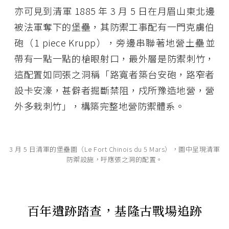
亦可見到清軍 1885 年 3 月 5 日在月眉山東北邊
被法軍奪下的堡壘，其防禦工事配有一門克虜伯
砲（1 piece Krupp），旁邊串聯著地營土壘並
帶有一點一點的槍眼射口，最外層是防禦刺竹，
這配置如同張之洞稱「路寬者築台安砲，路窄者
設卡安濠，甚僻者掘斷禁阻，戍所豫造地營，營
外多栽刺竹」，構築完整地營防禦體系。
3 月 5 日清軍的堡壘圖（Le Fort Chinois du 5 Mars），圖中呈現清軍
防禦設施，呼應張之洞的配置。
百年遺跡踏查，基隆古戰場追跡