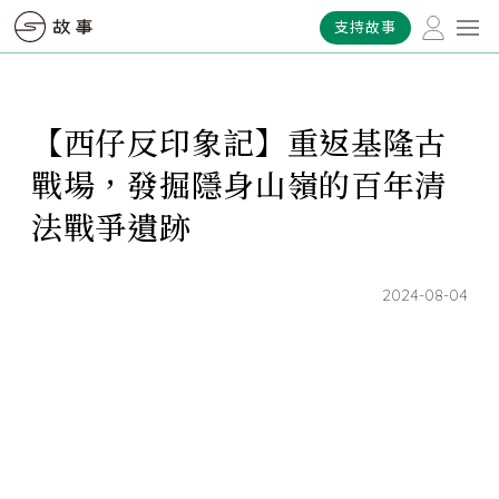
支持故事
【西仔反印象記】重返基隆古
戰場，發掘隱身山嶺的百年清
法戰爭遺跡
2024-08-04