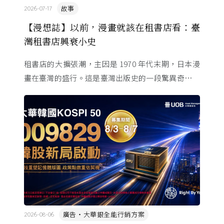
故事
2026-07-17
【漫想誌】以前，漫畫就該在租書店看：臺
灣租書店興衰小史
租書店的大擴張潮，主因是 1970 年代末期，日本漫
畫在臺灣的盛行。這是臺灣出版史的一段驚異奇航。
由於臺灣和日本自 1972 年斷交，著作權失去國與國
的協定保護 ...
廣告・大華銀全能行銷方案
2026-08-06