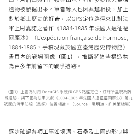
造物被發掘出來。筆者等人也因興趣相投，加上
對於鄉土歷史的好奇，以GPS定位路徑來比對法
軍上尉嘉諾之著作《1884-1885 年法國人遠征福
爾摩沙》（L'expédition française de Formose,
1884-1885，手稿現藏於國立臺灣歷史博物館）
書頁內的戰場圖像
（圖1）
，推斷將這些構造物
為百多年前留下的戰爭遺跡。
（圖1）
上圖為利用 DocuGIS 系統作 GPS 路徑定位，紅線所呈現為防
線遺跡，與下圖為法軍文獻《1884-1885 年法國人遠征福爾摩沙》第九
號圖的清軍防線（黑線）位置相當。（Source：袁明道、許美策繪製）
逐步確認各項工事如壕溝、石壘及土圍的形制與