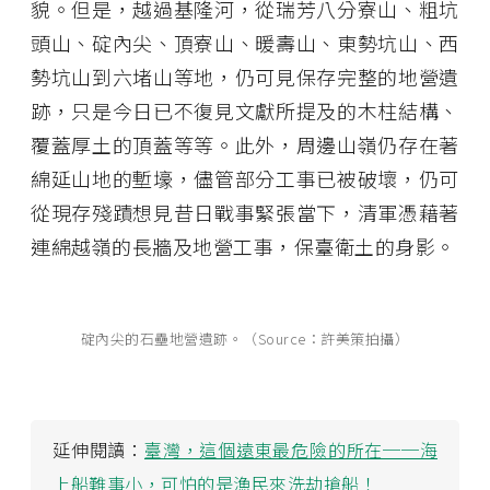
貌。但是，越過基隆河，從瑞芳八分寮山、粗坑
頭山、碇內尖、頂寮山、暖壽山、東勢坑山、西
勢坑山到六堵山等地，仍可見保存完整的地營遺
跡，只是今日已不復見文獻所提及的木柱結構、
覆蓋厚土的頂蓋等等。此外，周邊山嶺仍存在著
綿延山地的塹壕，儘管部分工事已被破壞，仍可
從現存殘蹟想見昔日戰事緊張當下，清軍憑藉著
連綿越嶺的長牆及地營工事，保臺衛土的身影。
碇內尖的石壘地營遺跡。（Source：許美策拍攝）
延伸閱讀：
臺灣，這個遠東最危險的所在──海
上船難事小，可怕的是漁民來洗劫搶船！