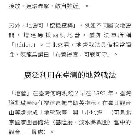
接放，連環轟擊，敵自難近」。
另外，地營可「臨機挖築」，例如不同層次地營
間，增建應援兩側地營，猶如法軍所稱
「Réduit」。由此來看，地營戰法具備相當彈
性，陳龍昌讚曰「布置得宜，可戰可守」。
廣泛利用在臺灣的地營戰法
「地營」在臺灣何時現蹤？早在 1882 年，臺灣
道劉璈奉時任福建巡撫岑毓英指示，在臺北觀音
山等處完成「地營砲臺」與「小地營」（可見北
京國家圖書館藏〈基隆廳、淡水縣輿圖〉當中的
觀音山山腳處）。