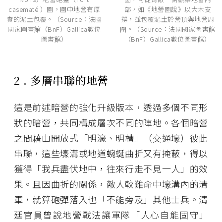
casematé ）圖，圖中地營有厚
部，如《地營圖說》以大木支
實的泥土包覆。（Source：法國
撐，並包覆泥土於營頂與地營周
國家圖書館（BnF）Gallica數位
圍。（Source：法國國家圖書館
圖書館）
（BnF）Gallica數位圖書館）
2 . 多層串聯的地營
這是前述暗營的強化升級版本，透過多個不同形
狀的暗營，共同構成層次不同的陣地。各個暗營
之間藉由開放式「明濠、明槽」（交通壕）彼此
串聯，這些壕溝或地道蜿蜒曲折又有掩蔽，得以
獲得「我兵盡伏地中，往來行走不見一人」的效
果。且因曲折的關係，敵人較難命中壕溝內的清
軍，就算砲彈落入也「不能旁及」其他士兵。清
廷官員曾說地營戰法讓軍隊「人心自能固守」