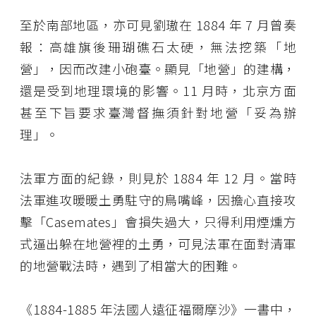
至於南部地區，亦可見劉璈在 1884 年 7 月曾奏
報：高雄旗後珊瑚礁石太硬，無法挖築「地
營」，因而改建小砲臺。顯見「地營」的建構，
還是受到地理環境的影響。11 月時，北京方面
甚至下旨要求臺灣督撫須針對地營「妥為辦
理」。
法軍方面的紀錄，則見於 1884 年 12 月。當時
法軍進攻暖暖土勇駐守的鳥嘴峰，因擔心直接攻
擊「Casemates」會損失過大，只得利用煙燻方
式逼出躲在地營裡的土勇，可見法軍在面對清軍
的地營戰法時，遇到了相當大的困難。
《1884-1885 年法國人遠征福爾摩沙》一書中，