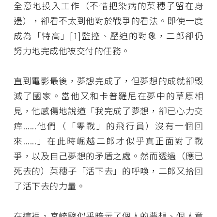
全意地投入工作（不惜把染病的菜穗子留在身
邊），卻看不太到他對於戰爭的看法。即使一度
成為「特高」
[1]
監控、壓迫的對象，二郎卻仍
努力地完成他被交付的任務。
直到電影最後，夢想完成了，但夢想的成就卻毀
滅了國家。當他又和卡普羅尼在夢中的草原相
見，他感傷地說道「我完成了夢想，卻已心力交
瘁......他們（「零戰」的飛行員）沒有一個回
來......」在此時崛越二郎才似乎真正面對了戰
爭，以及自己夢想的矛盾之處。然而透過（應已
死去的）菜穗子「活下去」的呼喚，二郎又拾回
了活下去的力量。
在這裡，宮崎駿似乎暗示了個人的夢想、個人意