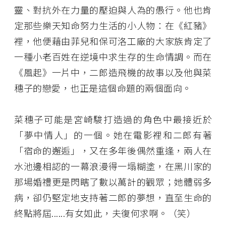
靈、對抗外在力量的壓迫與人為的愚行。他也肯
定那些樂天知命努力生活的小人物：在《紅豬》
裡，他便藉由菲兒和保可洛工廠的大家族肯定了
一種小老百姓在逆境中求生存的生命情調。而在
《風起》一片中，二郎造飛機的故事以及他與菜
穗子的戀愛，也正是這個命題的兩個面向。
菜穗子可能是宮崎駿打造過的角色中最接近於
「夢中情人」的一個。她在電影裡和二郎有著
「宿命的邂逅」，又在多年後偶然重逢，兩人在
水池邊相認的一幕浪漫得一塌糊塗，在黑川家的
那場婚禮更是閃瞎了數以萬計的觀眾；她體弱多
病，卻仍堅定地支持著二郎的夢想，直至生命的
終點將屆......有女如此，夫復何求啊。（笑）