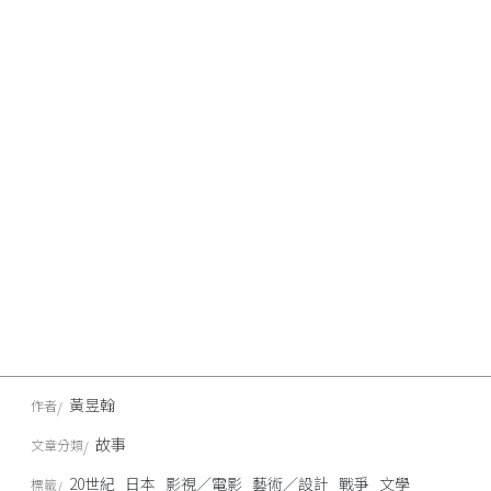
黃昱翰
作者
故事
文章分類
20世紀
日本
影視／電影
藝術／設計
戰爭
文學
標籤