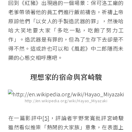
回到《紅豬》出現過的一個場景：保可洛工廠的
老爹帶領著他的員工們進行飯前禱告，祈禱上帝
原諒他們「以女人的手製造武器的罪」，然後哈
哈大笑地要大家「多吃一點，吃飽了努力工
作」。造武器是有罪的，但為了生存下去卻是不
得不然。這或許也可以和《風起》中二郎隱而未
顯的心態交相呼應吧。
理想家的宿命與宮崎駿
http://en.wikipedia.org/wiki/Hayao_Miyazaki
在一篇影評中
[5]
，評論者宇野常寬批評宮崎駿
雖然看似推崇「熱鬧的大家族」意象，在表面上