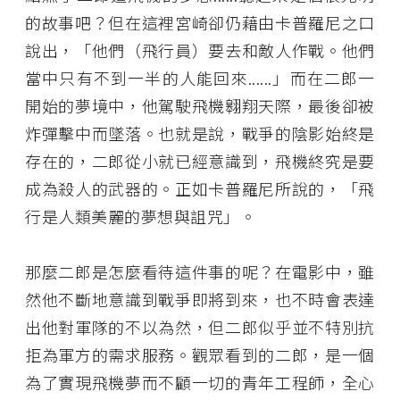
的故事吧？但在這裡宮崎卻仍藉由卡普羅尼之口
說出，「他們（飛行員）要去和敵人作戰。他們
當中只有不到一半的人能回來......」而在二郎一
開始的夢境中，他駕駛飛機翱翔天際，最後卻被
炸彈擊中而墜落。也就是說，戰爭的陰影始終是
存在的，二郎從小就已經意識到，飛機終究是要
成為殺人的武器的。正如卡普羅尼所說的，「飛
行是人類美麗的夢想與詛咒」。
那麼二郎是怎麼看待這件事的呢？在電影中，雖
然他不斷地意識到戰爭即將到來，也不時會表達
出他對軍隊的不以為然，但二郎似乎並不特別抗
拒為軍方的需求服務。觀眾看到的二郎，是一個
為了實現飛機夢而不顧一切的青年工程師，全心