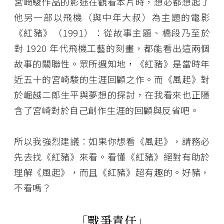
宮崎駿作品的影迷在觀看本片時，想必都想起了
他另一部以飛機（與中年大叔）為主題的電影
《紅豬》（1991）：從故事主題、橋段乃至於
對 1920 年代飛機工藝的刻畫，都能看出這兩個
故事的關聯性。眾所週知地，《紅豬》是當時年
近五十的宮崎駿的生涯回顧之作。而《風起》對
於崛越二郎生平與夢想的探討，在我看來也正隱
含了宮崎對於自己創作生涯的回顧與反省吧。
所以我強烈建議：如果你想看《風起》，請務必
先去找《紅豬》來看。看懂《紅豬》絕對有助於
理解《風起》，而且《紅豬》超有趣的。好豬，
不看嗎？
「戰爭責任」