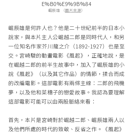
崛辰雄 （
圖片來源
）
崛辰雄是何許人也？他是二十世紀前半的日本小
說家，與本片主人公崛越二郎是同時代人，和另
一位知名作家芥川龍之介（1892-1927）也是至
交。宮崎駿的動畫電影《風起》，正確地說，是
在崛越二郎的前半生故事中，加入了崛辰雄的小
說《風起》（以及其它作品）的情節，揉合而成
的改編電影。這部電影有兩條主線：二郎的飛機
夢，以及他和菜穗子的戀愛故事。我認為要理解
這部電影可能可以由兩股脈絡來看：
首先，本片是宮崎對於崛越二郎、崛辰雄兩人以
及他們所處的時代的致敬、反省之作。《風起》