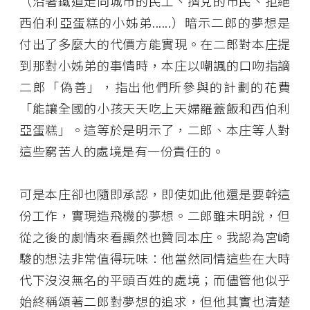
（沿著鐵道走向城市的民工、擠兌的市民、拒絕
西伯利亞蛋糕的小姊弟......）暗示二郎的夢想是
付出了多麼大的代價方能實現。在二郎對本庄提
到那對小姊弟的事情時，本庄以嘲諷的口吻指謫
二郎「偽善」，指出他們所參與的計劃的花費
「能讓全國的小孩天天吃上天婦羅蓋飯和西伯利
亞蛋糕」。這等於是明示了，二郎、本庄等人對
這些窮苦人的處境是有一份責任的。
可是本庄卻也隨即承認，即使如此他還是要幹這
份工作，實現造飛機的夢想。二郎雖未明說，但
從之後的劇情來看顯然也贊同本庄。我認為宮崎
駿的想法非常值得玩味：他當然同情這些在大時
代下沒沒無名的平頭百姓的處境；而儘管他似乎
始終稱頌著二郎對夢想的追求，但他其實也清楚