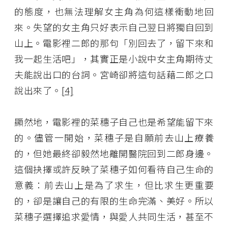
的態度，也無法理解女主角為何這樣衝動地回
來。失望的女主角只好表示自己翌日將獨自回到
山上。電影裡二郎的那句「別回去了，留下來和
我一起生活吧」，其實正是小說中女主角期待丈
夫能說出口的台詞。宮崎卻將這句話藉二郎之口
說出來了。
[4]
顯然地，電影裡的菜穗子自己也是希望能留下來
的。儘管一開始，菜穗子是自願前去山上療養
的，但她最終卻毅然地離開醫院回到二郎身邊。
這個抉擇或許反映了菜穗子如何看待自己生命的
意義：前去山上是為了求生，但比求生更重要
的，卻是讓自己的有限的生命完滿、美好。所以
菜穗子選擇追求愛情，與愛人共同生活，甚至不