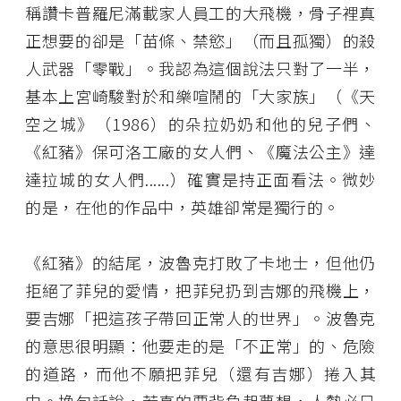
稱讚卡普羅尼滿載家人員工的大飛機，骨子裡真
正想要的卻是「苗條、禁慾」（而且孤獨）的殺
人武器「零戰」。我認為這個說法只對了一半，
基本上宮崎駿對於和樂喧鬧的「大家族」（《天
空之城》（1986）的朵拉奶奶和他的兒子們、
《紅豬》保可洛工廠的女人們、《魔法公主》達
達拉城的女人們......）確實是持正面看法。微妙
的是，在他的作品中，英雄卻常是獨行的。
《紅豬》的結尾，波魯克打敗了卡地士，但他仍
拒絕了菲兒的愛情，把菲兒扔到吉娜的飛機上，
要吉娜「把這孩子帶回正常人的世界」。波魯克
的意思很明顯：他要走的是「不正常」的、危險
的道路，而他不願把菲兒（還有吉娜）捲入其