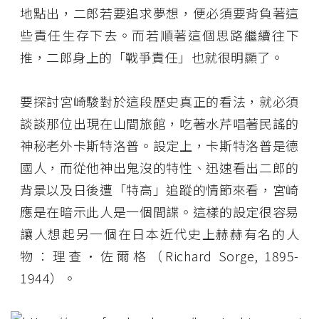
地點出，二郎若要追求夢想，便必須要背負著這
些責任生存下去。而若順著這個思路繼續往下
推，二郎身上的「戰爭責任」也就很明顯了。
要探討宮崎駿對於這段歷史真正的看法，就必須
談談那位出現在山間旅館，吃著水芹唱著民謠的
神秘老外卡斯特洛普。設定上，卡斯特洛普是德
國人，而從他神出鬼沒的特性、迅速看出二郎的
背景以及日後遭「特高」追蹤的情節來看，宮崎
應是在暗示此人是一個間諜。這樣的設定很容易
讓人想起另一個在日本近代史上赫赫有名的人
物：理查·佐爾格（Richard Sorge, 1895-
1944）。