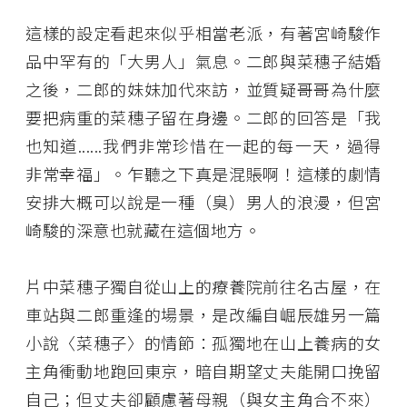
這樣的設定看起來似乎相當老派，有著宮崎駿作
品中罕有的「大男人」氣息。二郎與菜穗子結婚
之後，二郎的妹妹加代來訪，並質疑哥哥為什麼
要把病重的菜穗子留在身邊。二郎的回答是「我
也知道......我們非常珍惜在一起的每一天，過得
非常幸福」。乍聽之下真是混賬啊！這樣的劇情
安排大概可以說是一種（臭）男人的浪漫，但宮
崎駿的深意也就藏在這個地方。
片中菜穗子獨自從山上的療養院前往名古屋，在
車站與二郎重逢的場景，是改編自崛辰雄另一篇
小說〈菜穗子〉的情節：孤獨地在山上養病的女
主角衝動地跑回東京，暗自期望丈夫能開口挽留
自己；但丈夫卻顧慮著母親（與女主角合不來）