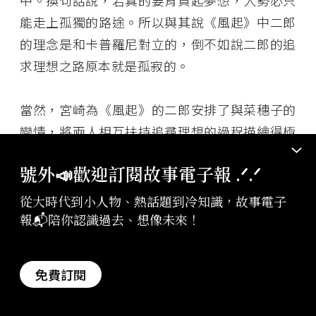
中。換句話說，若真的要背負起夢想，人勢必只
能走上孤獨的路途。所以與其說《風起》中二郎
的理念是和卡普羅尼對立的，倒不如說二郎的追
求理想之路原本就是孤寂的。
當然，宮崎為《風起》的二郎安排了與菜穗子的
戀情，將兩人相互扶持追尋理想的過程描繪得極
其唯美動人，但終究菜穗子還是死去了。菜穗子
號外📣歡迎訂閱故事電子報 .ᐟ‪‪.ᐟ
的死或許可以看作二郎為實現夢想所付出的代價
之一。在片末，二郎面對卡普羅尼「是否認真地
從大時代到小人物、熱話題到冷知識，故事電子
活過了這十年」的問題，疲憊地坦承儘管自己確
報📬陪你認識過去、想像未來！
實已全力以赴完成夢想，但「卻已心力交瘁」。
這裡的「心力交瘁」，除了見證夢想的幻滅，自
免費訂閱
然也包括了對菜穗子的歉疚。