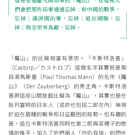
這裡是遠離凡間俗事的『魔山』，在這裡人
們會把那些俗事通通忘掉：和中國的戰爭，
忘掉；滿洲國的事，忘掉；退出國聯，忘
掉；與全世界為敵，忘掉。
「魔山」的比喻相當有意思。「卡斯特洛普」
（Castorp／カストロプ）這個名字其實就是取
自湯馬斯曼（Paul Thomas Mann）的名作《魔
山》（Der Zauberberg）的男主角。卡斯特洛
普將這座山間旅館比擬為「魔山」，其實也是在
批判當時的日本人（或許也包括二郎在內）無視
於迫在眉睫的戰爭和日益艱困的局勢。但有趣的
是，這位卡斯特洛普同時也是二郎與菜穗子的戀
情的推手，加入了他們兩人「你扔我撿」的閃光