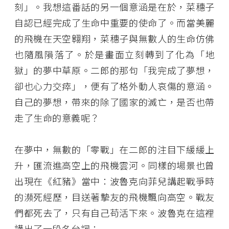
刻」。我想這番話的另一個意涵是在於，菜穗子
自認已經完成了生命中重要的使命了。而當美麗
的飛機在天空翱翔，菜穗子與無數人的生命仿佛
也隨風隕落了。於是畫面立刻轉到了化為「地
獄」的夢中草原。二郎的那句「我完成了夢想，
卻也心力交瘁」，便有了格外動人哀傷的意涵。
自己的夢想，帶來的除了國家的滅亡，是否也帶
走了生命的意義呢？
在夢中，無數的「零戰」在二郎的注目下緩緩上
升，匯流進高空上的飛機雲河。同樣的場景也曾
出現在《紅豬》當中：波魯克向菲兒講起戰爭時
的瀕死經歷，目送著摯友的飛機飄向高空。戰友
們都死去了，只有自己苟活下來。波魯克在這裡
講出了一段名台詞：