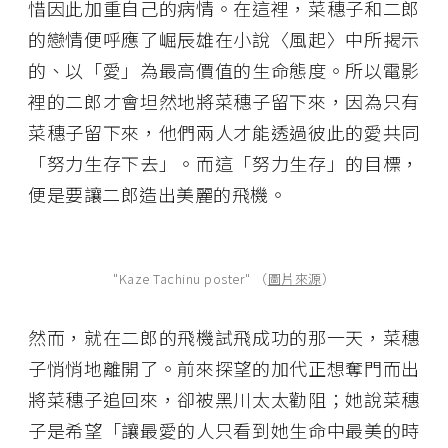
惜因此加重自己的病情。在這裡，菜穗子和二郎
的戀情便呼應了崛辰雄在小說〈風起〉中所揭示
的、以「愛」為最高價值的生命態度。所以電影
裡的二郎才會坦然地將菜穗子留下來，因為只有
菜穗子留下來，他們兩人才能透過彼此的愛共同
「努力生存下去」。而這「努力生存」的目標，
便是要讓二郎造出美麗的飛機。
"Kaze Tachinu poster" （
圖片來源
）
然而，就在二郎的飛機試飛成功的那一天，菜穗
子悄悄地離開了。前來探望的加代正想奪門而出
將菜穗子追回來，卻被黑川太太勸阻；她說菜穗
子是希望「讓最愛的人只看到她生命中最美的時