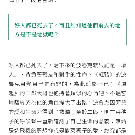
好人都已死去了。而且誰知道他們前去的地
方是不是地獄呢？
好人都已死去了，活下來的波魯克就只能是「壞
人」，背負著戰友和對手的性命。《紅豬》的波
魯克自覺自己是有罪的，為此煎熬不已；《風
起》的二郎大概也抱持著類似的心情吧。不過宮
崎駿終究為他的角色提供了出路：波魯克因菲兒
的愛和生命力得到了救贖；至於二郎，則在菜穗
子的呼喚聲中重新確認了自己生命的意義：無論
是造飛機的夢想抑或是對菜穗子的愛，終究都是