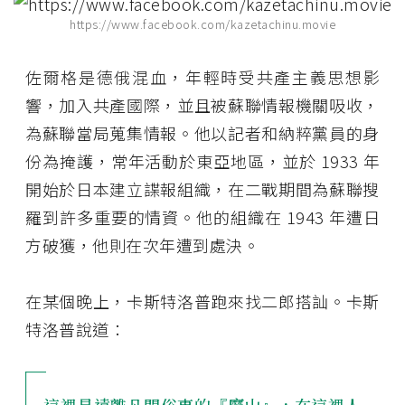
https://www.facebook.com/kazetachinu.movie
佐爾格是德俄混血，年輕時受共產主義思想影
響，加入共產國際，並且被蘇聯情報機關吸收，
為蘇聯當局蒐集情報。他以記者和納粹黨員的身
份為掩護，常年活動於東亞地區，並於 1933 年
開始於日本建立諜報組織，在二戰期間為蘇聯搜
羅到許多重要的情資。他的組織在 1943 年遭日
方破獲，他則在次年遭到處決。
在某個晚上，卡斯特洛普跑來找二郎搭訕。卡斯
特洛普說道：