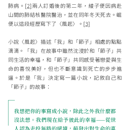
肺病。
[2]
兩人訂婚後的第二年，綾子便因病赴
山間的肺結核醫院醫治，並在同年冬天死去。崛
便以這段經歷寫下了〈風起〉。
[3]
小說〈風起〉描述「我」和「節子」相處的點點
滴滴。「我」在故事中雖然沈浸於和「節子」共
同生活的幸福，和「節子」共同感受著戀愛與生
命的喜悅美好，但也不斷意識到死亡的步步進
逼。於是「我」決定寫一篇小說，記敘自己和
「節子」的故事：
我想把你的事寫成小說，除此之外我什麼都
沒法想。我們現在給予彼此的幸福——從世
人認為走投無路的絕境，萌發出對生命的喜