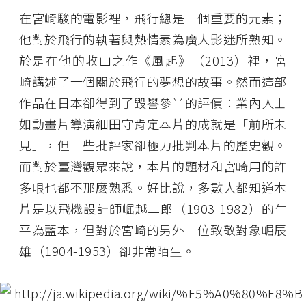
在宮崎駿的電影裡，飛行總是一個重要的元素；
他對於飛行的執著與熱情素為廣大影迷所熟知。
於是在他的收山之作《風起》（2013）裡，宮
崎講述了一個關於飛行的夢想的故事。然而這部
作品在日本卻得到了毀譽參半的評價：業內人士
如動畫片導演細田守肯定本片的成就是「前所未
見」，但一些批評家卻極力批判本片的歷史觀。
而對於臺灣觀眾來說，本片的題材和宮崎用的許
多哏也都不那麼熟悉。好比說，多數人都知道本
片是以飛機設計師崛越二郎（1903-1982）的生
平為藍本，但對於宮崎的另外一位致敬對象崛辰
雄（1904-1953）卻非常陌生。