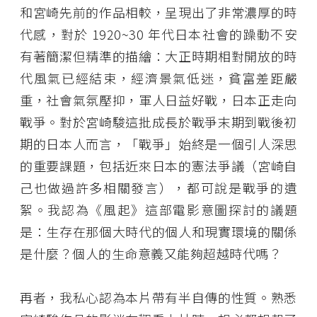
和宮崎先前的作品相較，呈現出了非常濃厚的時
代感，對於 1920~30 年代日本社會的躁動不安
有著簡潔但精準的描繪：大正時期相對開放的時
代風氣已經結束，經濟景氣低迷，貧富差距嚴
重，社會氣氛壓抑，軍人日益好戰，日本正走向
戰爭。對於宮崎駿這批成長於戰爭末期到戰後初
期的日本人而言，「戰爭」始終是一個引人深思
的重要課題，包括近來日本的憲法爭議（宮崎自
己也做過許多相關發言），都可說是戰爭的遺
絮。我認為《風起》這部電影意圖探討的議題
是：生存在那個大時代的個人和現實環境的關係
是什麼？個人的生命意義又能夠超越時代嗎？
再者，我私心認為本片帶有半自傳的性質。熟悉