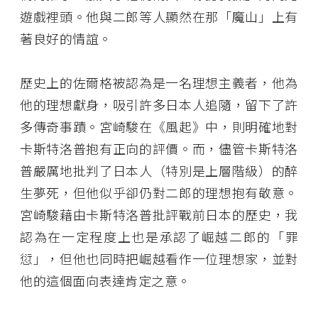
遊戲裡頭。他與二郎等人顯然在那「魔山」上有
著良好的情誼。
歷史上的佐爾格被認為是一名理想主義者，他為
他的理想獻身，吸引許多日本人追隨，留下了許
多傳奇事蹟。宮崎駿在《風起》中，則明確地對
卡斯特洛普抱有正向的評價。而，儘管卡斯特洛
普嚴厲地批判了日本人（特別是上層階級）的醉
生夢死，但他似乎卻仍對二郎的理想抱有敬意。
宮崎駿藉由卡斯特洛普批評戰前日本的歷史，我
認為在一定程度上也是承認了崛越二郎的「罪
愆」，但他也同時把崛越看作一位理想家，並對
他的這個面向表達肯定之意。