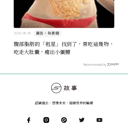
廣告・新素簡
2026-08-06
腹部脂肪的「剋星」找到了，常吃這幾物，
吃走大肚囊，瘦出小蠻腰
Recommended by
認識過去，想像未來
，
描繪世界的輪廓