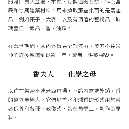
的港口買入金屬、木頭、有價值的石頭，作為宮
殿和寺廟建築材料。用來換取那些東西的是農產
品，例如棗子、大麥，以及有價值的藝術品、玻
璃器皿、織品、香、油類。
在戰爭期間，國內外貿易全部停擺，美索不達米
亞的許多城鎮倒退數十年，或者一併被摧毀。
香夫人──化學之母
以往在美索不達米亞市場，不論內需或外銷，香
的需求量極大。它們以香水和燻香的形式用於美
容保養和各種宗教儀式，若在醫學上，則作為原
料。