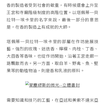
香的製造者受到社會的敬重，有時候還會上升至
王宮和寺廟階級制度的高階位置。以塔佩蒂─貝
拉特─埃卡里的名字來說，最後一部分的意思
是，在香的製造上有成就的大師。
塔佩蒂─貝拉特─埃卡里的部屬在作坊施展技
藝，強烈的玫瑰、迷迭香、檸檬、肉桂、丁香、
大茴香等香味，也從作坊開始，沿著王宮走廊一
路飄散而去。另一方面，取自羊、野禽、魚、堅
果等的動植物油，則是香和乳液的原料。
需要知識和技巧的工藝，在亞述和美索不達米亞