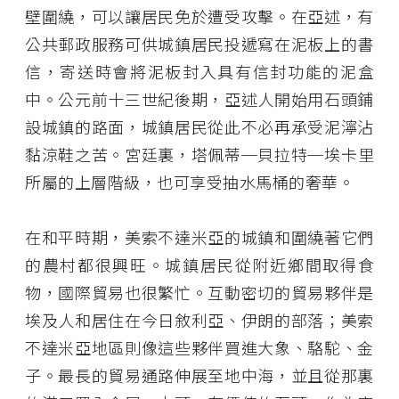
壁圍繞，可以讓居民免於遭受攻擊。在亞述，有
公共郵政服務可供城鎮居民投遞寫在泥板上的書
信，寄送時會將泥板封入具有信封功能的泥盒
中。公元前十三世紀後期，亞述人開始用石頭鋪
設城鎮的路面，城鎮居民從此不必再承受泥濘沾
黏涼鞋之苦。宮廷裏，塔佩蒂─貝拉特─埃卡里
所屬的上層階級，也可享受抽水馬桶的奢華。
在和平時期，美索不達米亞的城鎮和圍繞著它們
的農村都很興旺。城鎮居民從附近鄉間取得食
物，國際貿易也很繁忙。互動密切的貿易夥伴是
埃及人和居住在今日敘利亞、伊朗的部落；美索
不達米亞地區則像這些夥伴買進大象、駱駝、金
子。最長的貿易通路伸展至地中海，並且從那裏