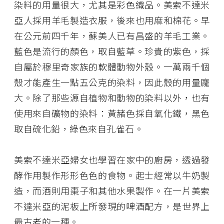
染料的用量很大，尤其是彩色織品。美索不達米
亞人採用羊毛製造衣服，後來也用麻和棉花。早
在公元前四千年，蘇美人已有昌盛的羊毛工業。
藍色是流行的顏色，取自藍草。珍貴的紫色，採
自屬於穆里奇家族的軟體動物外殼。一萬兩千個
殼才能產生一點五公克的染料，因此殼的用量龐
大。除了那些源自植物和動物的染料以外，也有
使用來自礦物的染料：黃赭色採自氧化鐵，黑色
取自硫化鉛，綠色來自孔雀石。
美索不達米亞婦女也學習在家中的廚房，透過發
酵作用製作形形色色的食物。起士經常以牛奶製
造，而酒則用棗子和其他水果製作。在一片美索
不達米亞的泥板上所發現的啤酒配方，是世界上
最古老的一種。