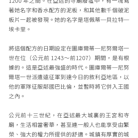
1200 年之間。在亞述的寺廟廢墟中，有一塊寫
著她名字和香水配方的泥板，和其他數千個破泥
板片一起被發現。她的名字是塔佩蒂─貝拉特─
埃卡里。
將這個配方的日期設定在圖庫爾蒂─尼努爾塔一
世在位（公元前 1243～前1207）期間，是有根
據的。這是亞述最強盛的時代。圖庫爾蒂─尼努
爾塔一世派遣遠征軍到達今日的敘利亞地區，以
他的軍隊征服鄰國巴比倫，並暫時將它併入王國
之內。
公元前十三世紀，在亞述最大城裏的王宮和寺
廟，生活相當奢華，甚至連一般人也能享受由繁
榮、強大的權力所提供的舒適。城鎮有厚實的城