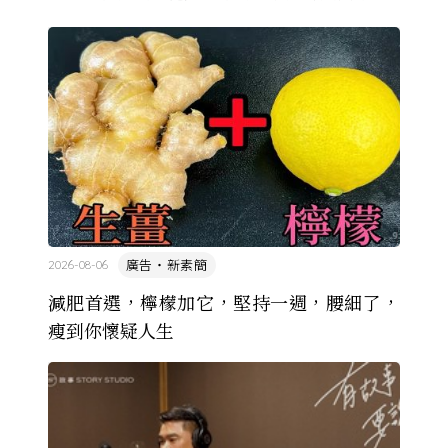
由於臺灣和日本自 1972 年斷交，著作權失去國與國
的協定保護 ...
廣告・新素簡
2026-08-06
減肥首選，檸檬加它，堅持一週，腰細了，
瘦到你懷疑人生