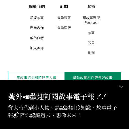
關於我們
訂閱
頻道
認識故事
會員專區
有故事要說
Podcast
商業合作
會員客服
故事
成為作者
說書
加入團隊
副刊
用故事讓你知曉世界大事
幫助故事創作更多好故事
訂閱電子報
贊助支持
號外📣歡迎訂閱故事電子報 .ᐟ‪‪.ᐟ
從大時代到小人物、熱話題到冷知識，故事電子
版權聲明與轉載規範
報📬陪你認識過去、想像未來！
授權與合作：
contact@storystudio.tw
投稿文章：
gushi@storystudio.tw