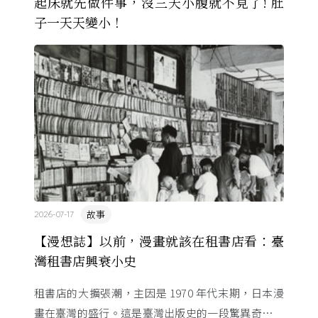
起床就先做件事，沒三天小腹就不見了! 肚
子一天天變小！
故事
2026-07-17
【漫想誌】以前，漫畫就該在租書店看：臺
灣租書店興衰小史
租書店的大擴張潮，主因是 1970 年代末期，日本漫
畫在臺灣的盛行。這是臺灣出版史的一段驚異奇航。