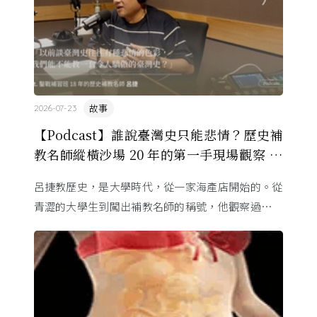
故事
2026-07-23
【Podcast】誰說臺灣史只能悲情？歷史補
教名師縱橫沙場 20 年的第一手現場觀察 ft.
呂捷
呂捷教歷史，是大學時代，從一家海產店開始的。從
青澀的大學生到闖出補教名師的稱號，他觀察過幾十
萬名學生怎麼學歷史，也看著臺灣的歷史教育從課本
裡幾乎沒有臺灣史，一路 ...