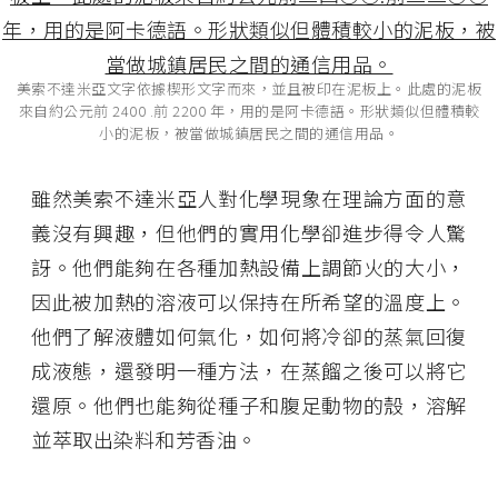
美索不達米亞文字依據楔形文字而來，並且被印在泥板上。此處的泥板
來自約公元前 2400 .前 2200 年，用的是阿卡德語。形狀類似但體積較
小的泥板，被當做城鎮居民之間的通信用品。
雖然美索不達米亞人對化學現象在理論方面的意
義沒有興趣，但他們的實用化學卻進步得令人驚
訝。他們能夠在各種加熱設備上調節火的大小，
因此被加熱的溶液可以保持在所希望的溫度上。
他們了解液體如何氣化，如何將冷卻的蒸氣回復
成液態，還發明一種方法，在蒸餾之後可以將它
還原。他們也能夠從種子和腹足動物的殼，溶解
並萃取出染料和芳香油。