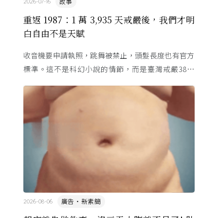
故事
2026-07-16
重返 1987：1 萬 3,935 天戒嚴後，我們才明
白自由不是天賦
收音機要申請執照，跳舞被禁止，頭髮長度也有官方
標準。這不是科幻小說的情節，而是臺灣戒嚴38年
的日常。從1982年美國國會聽證，到 1987 年那道解
嚴令，這段歷 ...
廣告・新素簡
2026-08-06