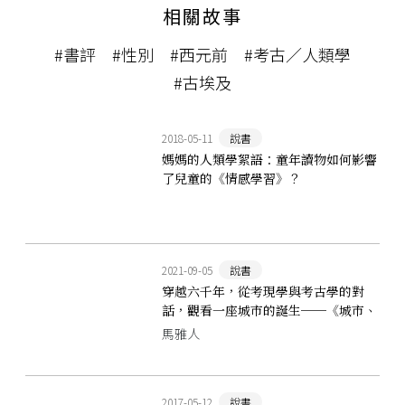
相關故事
#書評
#性別
#西元前
#考古／人類學
#古埃及
2018-05-11
說書
媽媽的人類學絮語：童年讀物如何影響
了兒童的《情感學習》？
2021-09-05
說書
穿越六千年，從考現學與考古學的對
話，觀看一座城市的誕生──《城市、
演化、人》
馬雅人
2017-05-12
說書