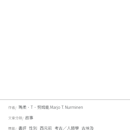
瑪柔．T．努姆能 Marjo T. Nurminen
作者
故事
文章分類
書評
性別
西元前
考古／人類學
古埃及
標籤