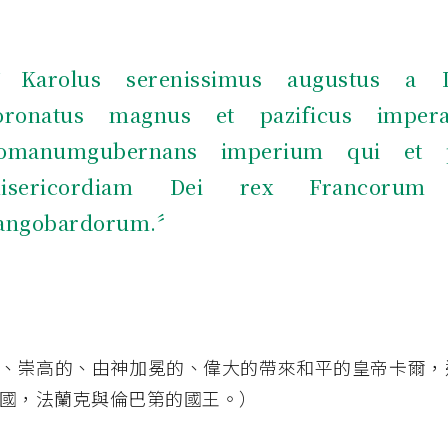
Karolus serenissimus augustus a 
oronatus magnus et pazificus impera
omanumgubernans imperium qui et 
isericordiam Dei rex Francorum
angobardorum.〞
、崇高的、由神加冕的、偉大的帶來和平的皇帝卡爾，
國，法蘭克與倫巴第的國王。）