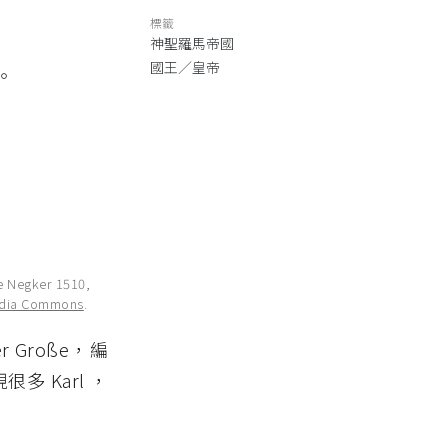
標籤
神聖羅馬帝國
國王／皇帝
。
de Negker 1510,
dia Commons
.
Große，編
 Karl ，