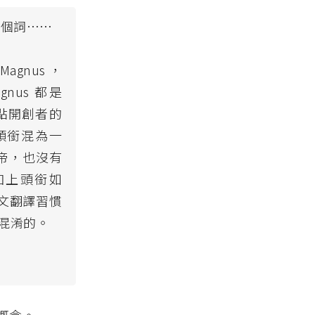
這個詞……
 Magnus ，
gnus 都是
點開創者的
頭銜混為一
是皇帝，也沒有
加上頭銜如
，或許中文翻譯習慣
混淆的。