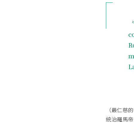
〝
c
R
m
L
（最仁慈的
統治羅馬帝