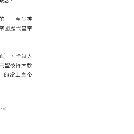
概念。
的──至少神
帝國歷代皇帝
註解），卡爾大
馬聖彼得大教
』的當上皇帝
gne）