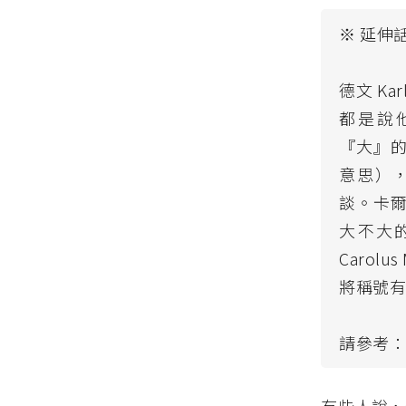
※ 延伸
德文 Kar
都是說他是
『大』
意思）
談。卡爾的
大不大
Carolus
將稱號
請參考