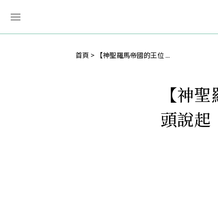
首頁
【神聖羅馬帝國的王位 ...
【神聖
頭說起