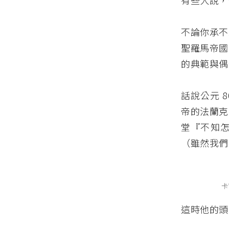
有些人說，
不論你承不
聖羅馬帝國
的典範與偶
話說公元 
帝的法蘭克
堂『不知
（雖然我們
卡
這時他的頭