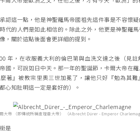
卡爾大帝是歐洲之父，在他之後，才有今天「歐洲」的
承認這一點，他是神聖羅馬帝國祖先這件事是不容懷疑
時代的人們是如此相信的。除此之外，他更是神聖羅馬
像，關於這點後面會更詳細的提到。
800 年，在收服義大利的倫巴第與血洗文達之後（見
帝國，可說如日中天。那一年的聖誕節，卡爾大帝在羅
怎麼著』被教宗里奧三世加冕了，讓他只好『勉為其難
都心知肚明這一定是套好的）。
爾大帝 （即傳統所稱查理曼大帝） （Albrecht Dürer - Emperor Charlema
銜是