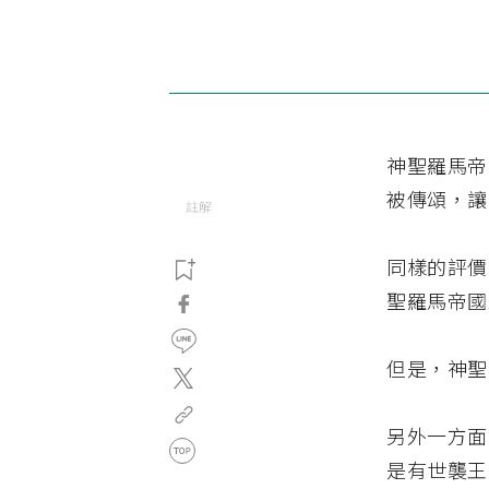
神聖羅馬帝
被傳頌，讓
註解
同樣的評價
聖羅馬帝國
但是，神聖
另外一方面
是有世襲王