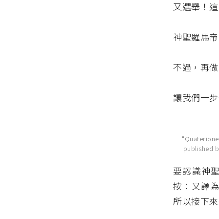
又選舉！這
神聖羅馬帝
不過，再做
讓我們一步
"
Quaterione
published b
要認識神聖
按：又譯為
所以接下來