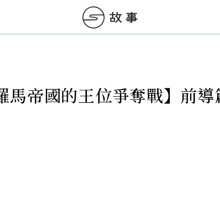
羅馬帝國的王位爭奪戰】前導