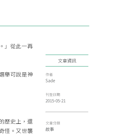
。」從此一再
文章資訊
選舉可說是神
作者
Sade
刊登日期
2015-05-21
的歷史上，還
文章分類
故事
奇怪。又世襲