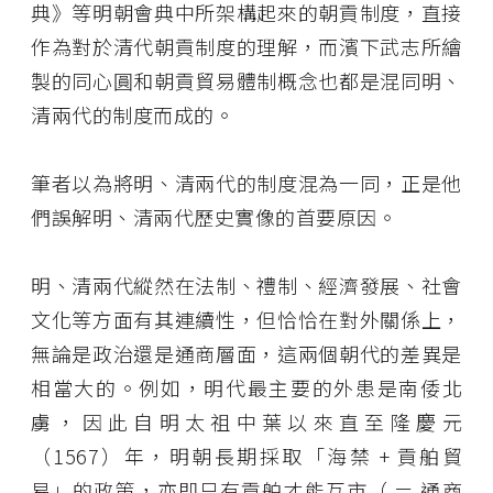
典》等明朝會典中所架構起來的朝貢制度，直接
作為對於清代朝貢制度的理解，而濱下武志所繪
製的同心圓和朝貢貿易體制概念也都是混同明、
清兩代的制度而成的。
筆者以為將明、清兩代的制度混為一同，正是他
們誤解明、清兩代歷史實像的首要原因。
明、清兩代縱然在法制、禮制、經濟發展、社會
文化等方面有其連續性，但恰恰在對外關係上，
無論是政治還是通商層面，這兩個朝代的差異是
相當大的。例如，明代最主要的外患是南倭北
虜，因此自明太祖中葉以來直至隆慶元
（1567）年，明朝長期採取「海禁 + 貢舶貿
易」的政策，亦即只有貢舶才能互市（ ＝ 通商