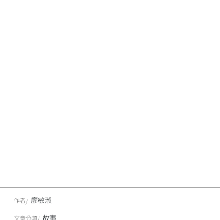
廖敏淑
作者
故事
文章分類