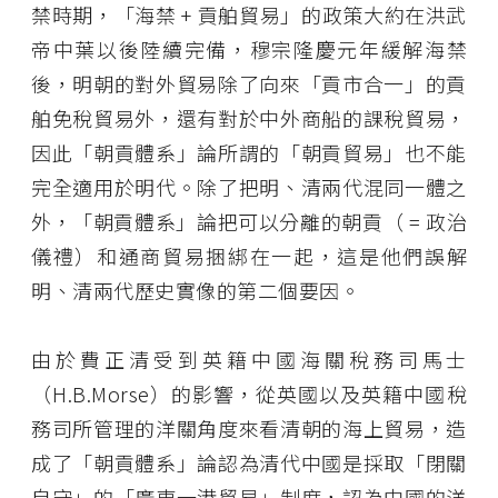
禁時期，「海禁 + 貢舶貿易」的政策大約在洪武
帝中葉以後陸續完備，穆宗隆慶元年緩解海禁
後，明朝的對外貿易除了向來「貢市合一」的貢
舶免稅貿易外，還有對於中外商船的課稅貿易，
因此「朝貢體系」論所謂的「朝貢貿易」也不能
完全適用於明代。除了把明、清兩代混同一體之
外，「朝貢體系」論把可以分離的朝貢（ = 政治
儀禮）和通商貿易捆綁在一起，這是他們誤解
明、清兩代歷史實像的第二個要因。
由於費正清受到英籍中國海關稅務司馬士
（H.B.Morse）的影響，從英國以及英籍中國稅
務司所管理的洋關角度來看清朝的海上貿易，造
成了「朝貢體系」論認為清代中國是採取「閉關
自守」的「廣東一港貿易」制度，認為中國的洋