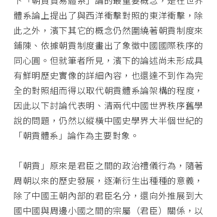
下「朝貢貿易體系」論的最重要概念，是在世界
體系論上提出了與西洋衝擊對照的東洋衝擊，除
此之外，濱下其它的概念仍然圍繞著朝貢制度來
鋪陳、依據朝貢制度畫出了象徵中國國際秩序的
同心圓。但就筆者所見，濱下的論述尚未形成具
有鮮明歷史實像的詳細內容，也還達不到作為完
全的對照組而得以取代朝貢體系論架構的程度，
因此以下討論代表明、清兩代中國世界秩序舊學
說的問題，仍然以縱橫中國史學界大半個世紀的
「朝貢體系」論作為主要對象。
「朝貢」原來是君臣之間的政治禮儀行為，隨著
周朝以來的歷史發展，逐漸衍生出種種的意義，
除了中國王朝內部的君臣名分，還向外推展到大
國中國與周邊小國之間的宗屬（君臣）關係，以