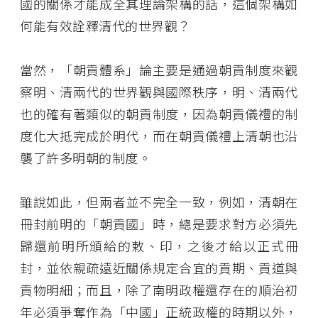
國的關係才能成全其理論架構的話，這個架構如
何能有效詮釋清代的世界觀？
當然，「朝貢體系」論主要是通過朝貢制度來觀
察明、清兩代的世界觀與國際秩序，明、清兩代
也的確有著類似的朝貢制度，因為朝貢儀禮的制
度化大抵完成於明代，而在朝貢儀禮上清朝也沿
襲了許多明朝的制度。
雖說如此，但兩者並不完全一致，例如，清朝在
冊封前明的「朝貢國」時，總是要求對方必須先
歸還前明所頒給的敕、印，之後才給以正式冊
封，並依親疏遠近關係規定合宜的貢期、貢道與
貢物明細；而且，除了南明政權還存在的順治初
年必須爭奪作為「中國」正統政權的時期以外，