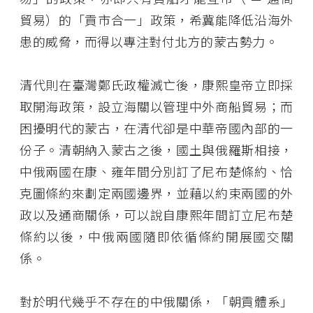
貿易）的「貢市合一」政策，希冀能降低沿海外
患的威脅，而得以專注對付北方的蒙古勢力。
清代則在臺灣鄭氏政權滅亡後，康熙皇帝立即採
取開海政策，設立海關以管理中外商船貿易；而
困擾明代的蒙古，在清代卻是中華帝國內部的一
份子。清朝納入蒙古之後，國土與俄羅斯相接，
中俄兩國在康、雍年間分別訂了尼布楚條約、恰
克圖條約來劃定兩國邊界，並藉以約束兩國的外
政以及通商關係，可以說自康熙年間訂立尼布楚
條約以後，中俄兩國隨即依循條約開展國交關
係。
對於明代幾乎不存在的中俄關係，「朝貢體系」