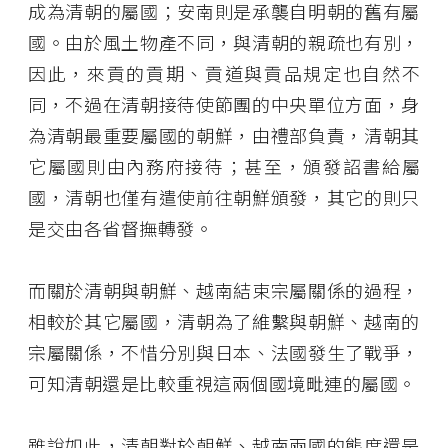
成為清朝的屬國；安南則是承襲自明朝的舊有屬
國。由於風土物產不同，與清朝的親疏也有別，
因此，來貢的貢期、貢道與貢品規定也自然不
同，不過在清朝接待使節團的中央單位方面，身
為清朝最重要屬國的朝鮮，由禮部負責，清朝其
它屬國則由內務府接待；甚至，頒發詔書給屬
國，清朝也僅有遣使前往朝鮮頒發，其它的則只
是交由各省督撫轉發。
而關於清朝與朝鮮、越南結束宗屬關係的過程，
相較於其它屬國，清朝為了維繫與朝鮮、越南的
宗屬關係，不惜分別與日本、法國發生了戰爭，
可知清朝還是比較重視這兩個國境毗連的屬國。
雖說如此，清朝對於朝鮮、越南兩國的態度還是