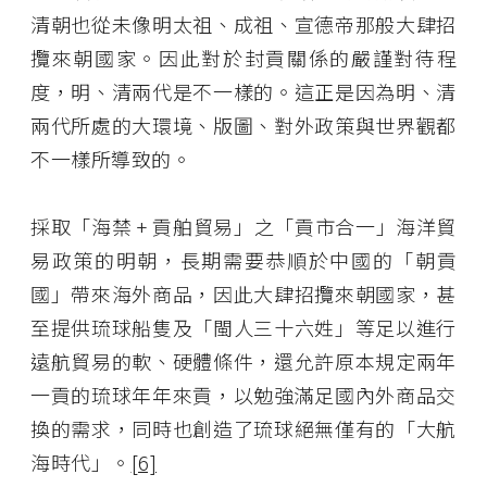
清朝也從未像明太祖、成祖、宣德帝那般大肆招
攬來朝國家。因此對於封貢關係的嚴謹對待程
度，明、清兩代是不一樣的。這正是因為明、清
兩代所處的大環境、版圖、對外政策與世界觀都
不一樣所導致的。
採取「海禁 + 貢舶貿易」之「貢市合一」海洋貿
易政策的明朝，長期需要恭順於中國的「朝貢
國」帶來海外商品，因此大肆招攬來朝國家，甚
至提供琉球船隻及「閩人三十六姓」等足以進行
遠航貿易的軟、硬體條件，還允許原本規定兩年
一貢的琉球年年來貢，以勉強滿足國內外商品交
換的需求，同時也創造了琉球絕無僅有的「大航
海時代」。
[6]