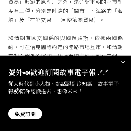
貿易」典範的原型）之外，還介紹本朝的互市制
度有三種，分別是陸路的「關市」、海路的「海
舶」及「在館交易」（= 使節團貿易）。
和清朝有國交關係的與國俄羅斯，依據兩國條
約，可在恰克圖等約定的陸路市場互市，和清朝
有封貢關係的屬國，依據兩國章程，可在義州、
諒山等約定的陸路市場互市；和中國有國交關係
號外📣歡迎訂閱故事電子報 .ᐟ‪‪.ᐟ
的與國、屬國以及沒有國交關係的互市國，在中
國海關的管理與課稅等規定下，可在中國開放涉
從大時代到小人物、熱話題到冷知識，故事電子
報📬陪你認識過去、想像未來！
外貿易的港口互市；和中國有國交關係的與國、
屬國，可在派遣使節團來華時，在中國提供給使
節團居住的館舍中，進行給使節團及其附隨特許
免費訂閱
商人優免課稅的在館互市。