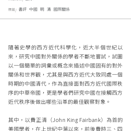
書評
中國
明
清
國際關係
標籤
隨著史學的西方近代科學化，近大半個世紀以
來，研究中國對外關係的學者不斷地嘗試，試圖
以一個簡單的詞彙或概念來描述中國固有的對外
關係和世界觀，尤其是與西方近代大致同處一個
時期的中國清代，作為直接面對西方近代國際秩
序的中華帝國，更是學者們研究中國在接觸西方
近代秩序後做出哪些沿革的最佳觀察對象。
其中，以費正清（John King Fairbank）為首的
美國學者，在上世紀中葉以來，前後費時三、四