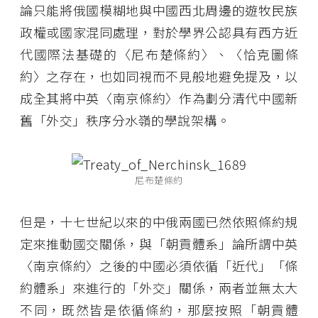
論只能將俄國模糊地與中國西北周邊的遊牧民族
政權或國家混同處理，對於學界公認具有西方近
代國際法基礎的〈尼布楚條約〉、〈恰克圖條
約〉之存在，也如同視而不見般地避免提及，以
成全其將中英〈南京條約〉作為劃分清代中國新
舊「外交」秩序分水嶺的學說架構。
尼布楚條約
但是，十七世紀以來的中俄兩國已然依照條約規
定來推動國交關係，與「朝貢體系」論所謂中英
〈南京條約〉之後的中國必須依循「近代」「條
約體系」來進行的「外交」關係，兩者並無太大
不同，既然皆是依循條約，那麼按照「朝貢體