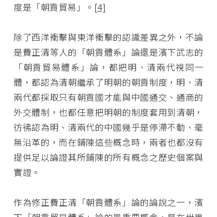
度是「朝貢貿易」。
[4]
除了西洋衝擊與東洋衝擊的認識差異之外，不論
是費正清等人的「朝貢體系」論還是濱下武志的
「朝貢貿易體系」論，都把明、清兩代視同一
體，都認為清朝繼承了明朝的朝貢制度，明、清
兩代都採取只有朝貢國才能與中國通交、通商的
外交體制，也都任意把明朝的制度套用到清朝，
彷彿認為明、清兩代的中國幾乎是停滯不動、毫
無沿革的，而在鋪陳這些概念時，兩者也都沒有
提供足以論證其所鋪陳的所有概念之歷史個案與
實證。
作為修正費正清「朝貢體系」論的論說之一，濱