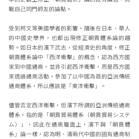
戰自己同門師友的論點。
受到柯文等美國學者的影響，隨後在日本、華人
的中國史學界，也都出現修正朝貢體系論的趨
勢。如日本的濱下武志，從經濟史的角度，修正
朝貢體系論中「西洋衝擊」的概念，認為西方國
家到中國通商，並非引起西洋衝擊，而是西方國
家透過通商活動，參加了以中國為首的亞洲傳統
通商體系，所以應該是「東洋衝擊」。
儘管否定西洋衝擊，但濱下所謂的亞洲傳統通商
體系，指的是「朝貢貿易體系（朝貢貿易システ
ム）」，因此在通商層面上，濱下與「朝貢體
系」論一樣，認為明、清兩代中國的固有通商制