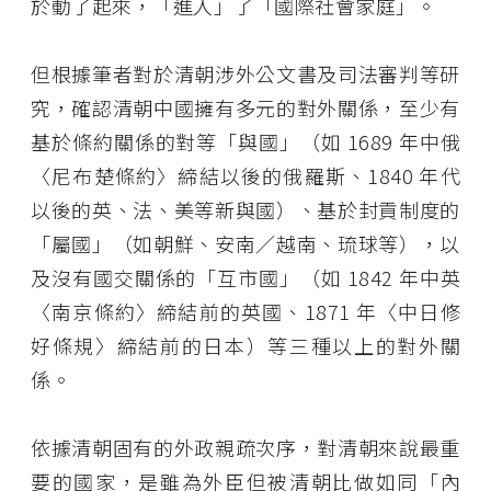
於動了起來，「進入」了「國際社會家庭」。
但根據筆者對於清朝涉外公文書及司法審判等研
究，確認清朝中國擁有多元的對外關係，至少有
基於條約關係的對等「與國」（如 1689 年中俄
〈尼布楚條約〉締結以後的俄羅斯、1840 年代
以後的英、法、美等新與國）、基於封貢制度的
「屬國」（如朝鮮、安南／越南、琉球等），以
及沒有國交關係的「互市國」（如 1842 年中英
〈南京條約〉締結前的英國、1871 年〈中日修
好條規〉締結前的日本）等三種以上的對外關
係。
依據清朝固有的外政親疏次序，對清朝來說最重
要的國家，是雖為外臣但被清朝比做如同「內