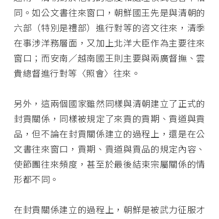
同。如公文書往來窗口，朝鮮國王先是與清朝的
六部（特別是禮部）進行對等的咨文往來，清季
在事涉洋務層面，又加上北洋大臣作為主要往來
窗口；而安南／越南國王則主要與兩廣督撫、雲
貴總督進行對等〈照會〉往來。
另外，這兩個國家雖然同樣與清朝建立了正式的
封貢關係，同樣被規定了來貢的貢期、貢道與貢
品，但不論在封貢關係建立的過程上，還是在公
文書往來窗口，貢期、貢道與貢品的規定內容、
使節團往來頻度，甚至於最後結束宗屬關係的情
形都不同。
在封貢關係建立的過程上，朝鮮是被武力征服才