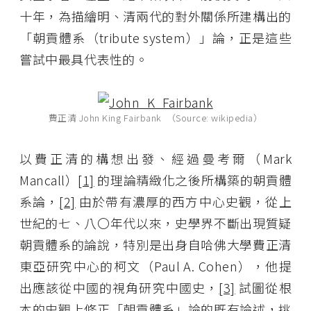
十年，為描繪明、清兩代的對外關係所建構出的
「朝貢體系（tribute system）」論，正是這些
嘗試中最具代表性的。
費正清 John King Fairbank （Source: wikipedia）
以費正清的構想出發、經過曼考爾（Mark
Mancall）
[1]
的理論精緻化之後所構築的朝貢體
系論，
[2]
由於帶有濃厚的西方中心史觀，從上
世紀的七、八〇年代以來，史學界不斷出現質疑
朝貢體系的論說，特別是出身自哈佛大學費正清
東亞研究中心的柯文（Paul A. Cohen），他提
出應該從中國的視角研究中國史，
[3]
試圖從根
本的史觀上修正「朝貢體系」論的既有論述，挑