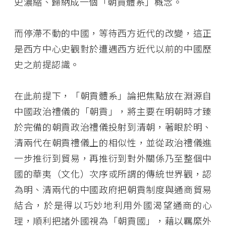
史濃縮、歸納成一個「朝貢體系」概念。
而停滯不動的中國，等待西方近代的改變，這正
是西方中心史觀對於遭遇西方近代以前的中國歷
史之前提認識。
在此前提下，「朝貢體系」論把焦點放在淵源自
中國政治禮儀的「朝貢」，將主要在明朝時才臻
於完備的朝貢政治禮儀投射到清朝，著眼於明、
清兩代在朝貢禮儀上的相似性，並從政治禮儀進
一步推衍到貿易，再推衍到對外關係乃至整個中
國的華夷（文化）次序或所謂的傳統世界觀，認
為明、清兩代的中國政府把朝貢制度與通商貿易
結合，於是得以巧妙地利用外國渴望通商的心
理，順利把諸外國視為「朝貢國」，藉以羈縻外