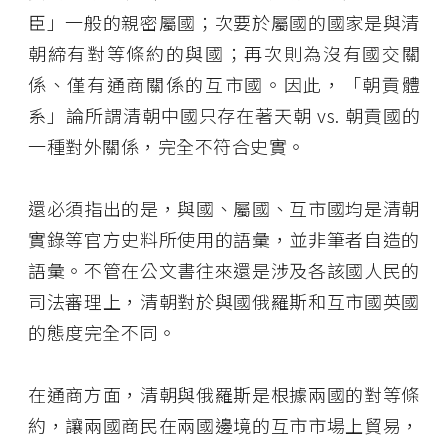
臣」一般的親密屬國；次要於屬國的國家是與清
朝締有對等條約的與國；再次則為沒有國交關
係、僅有通商關係的互市國。因此，「朝貢體
系」論所謂清朝中國只存在著天朝 vs. 朝貢國的
一種對外關係，完全不符合史實。
還必須指出的是，與國、屬國、互市國均是清朝
實錄等官方史料所使用的語彙，並非筆者自造的
語彙。不管在公文書往來還是涉及各該國人民的
司法審理上，清朝對於與國俄羅斯和互市國英國
的態度完全不同。
在通商方面，清朝與俄羅斯是根據兩國的對等條
約，讓兩國商民在兩國邊境的互市市場上貿易，