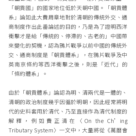
「朝貢國」的國家地位低於天朝中國。「朝貢體
系」論如此大費周章地對於清朝的傳統外交、通
商制度作出此番論述的目的，乃是為了證明西洋
衝擊才是給「傳統的、停滯的、古老的」中國帶
來變化的契機，認為鴉片戰爭以前中國的傳統外
交、通商制度是「朝貢體系」，在鴉片戰爭及中
英南京條約等西洋衝擊之後，則是「近代」的
「條約體系」。
由於「朝貢體系」論認為明、清兩代是一體的、
清朝的政治制度幾乎因循於明朝，因此經常將明
代的史料套用於清代、乃至直接作為清代制度的
解釋，例如費正清在〈On the Ch’ing
Tributary System〉一文中，大量將從《萬曆會