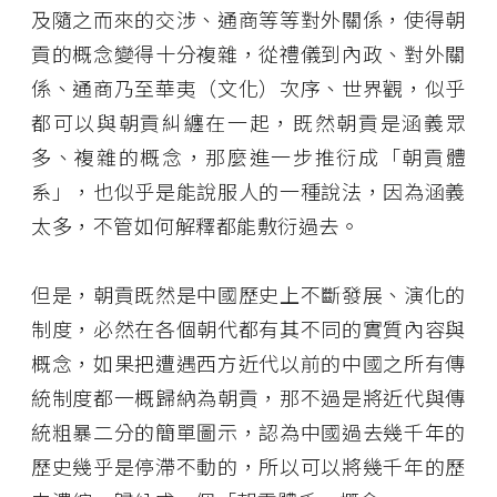
及隨之而來的交涉、通商等等對外關係，使得朝
貢的概念變得十分複雜，從禮儀到內政、對外關
係、通商乃至華夷（文化）次序、世界觀，似乎
都可以與朝貢糾纏在一起，既然朝貢是涵義眾
多、複雜的概念，那麼進一步推衍成「朝貢體
系」，也似乎是能說服人的一種說法，因為涵義
太多，不管如何解釋都能敷衍過去。
但是，朝貢既然是中國歷史上不斷發展、演化的
制度，必然在各個朝代都有其不同的實質內容與
概念，如果把遭遇西方近代以前的中國之所有傳
統制度都一概歸納為朝貢，那不過是將近代與傳
統粗暴二分的簡單圖示，認為中國過去幾千年的
歷史幾乎是停滯不動的，所以可以將幾千年的歷