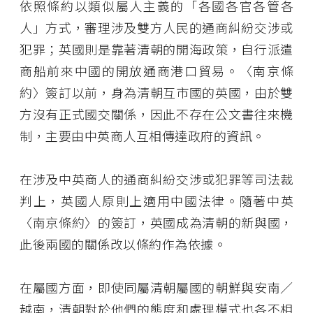
依照條約以類似屬人主義的「各國各官各管各
人」方式，審理涉及雙方人民的通商糾紛交涉或
犯罪；英國則是靠著清朝的開海政策，自行派遣
商船前來中國的開放通商港口貿易。〈南京條
約〉簽訂以前，身為清朝互市國的英國，由於雙
方沒有正式國交關係，因此不存在公文書往來機
制，主要由中英商人互相傳達政府的資訊。
在涉及中英商人的通商糾紛交涉或犯罪等司法裁
判上，英國人原則上適用中國法律。隨著中英
〈南京條約〉的簽訂，英國成為清朝的新與國，
此後兩國的關係改以條約作為依據。
在屬國方面，即使同屬清朝屬國的朝鮮與安南／
越南，清朝對於他們的態度和處理模式也各不相