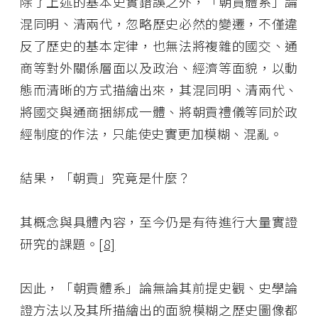
除了上述的基本史實錯誤之外，「朝貢體系」論
混同明、清兩代，忽略歷史必然的變遷，不僅違
反了歷史的基本定律，也無法將複雜的國交、通
商等對外關係層面以及政治、經濟等面貌，以動
態而清晰的方式描繪出來，其混同明、清兩代、
將國交與通商捆綁成一體、將朝貢禮儀等同於政
經制度的作法，只能使史實更加模糊、混亂。
結果，「朝貢」究竟是什麼？
其概念與具體內容，至今仍是有待進行大量實證
研究的課題。
[8]
因此，「朝貢體系」論無論其前提史觀、史學論
證方法以及其所描繪出的面貌模糊之歷史圖像都