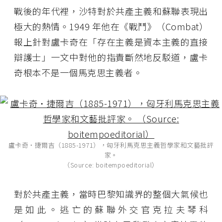
戰後的年代裡，沙特對於共產主義和蘇聯表現出
極大的熱情。1949 年他在《戰鬥》（Combat）
報上針對盧卡奇在「存在主義是資本主義的直接
辯護士」一文中對他的指責斷然地反駁道，盧卡
奇根本不是一個馬克思主義者。
盧卡奇·捷爾吉（1885-1971），匈牙利馬克思主義哲學家和文藝批評
家。
（Source: boitempoeditorial）
對於共產主義，當時巴黎知識界的整個大氣候也
是如此。逃亡的蘇聯外交官克拉夫琴科