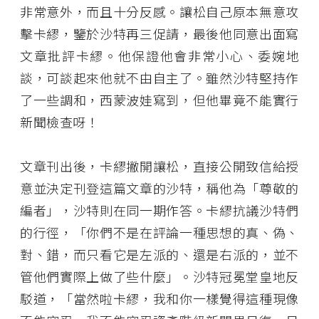
非常意外，而且十分反感。讓松自己原本無意攻
擊卡繆，鑒於沙特再三促請，最後他同意出面寫
文章批評卡繆。他保證他會非常小心、委婉地
談，可談起來他就不由自主了。雖然沙特堅持作
了一些調和，西蒙波娃寫到，但他畢竟不能實行
新聞檢查呀！
文章刊出後，卡繆撇開讓松，直接公開致信給授
意並決定刊登這篇文章的沙特，稱他為「尊敬的
編者」，沙特則在同一期作答。卡繆抗議沙特們
的行徑，「你們不是在評論一種思想的真、偽、
對、錯，而只看它是左派的、還是右派的，並不
管他們實際上做了些什麼」。沙特冠冕堂皇地反
駁道，「當然啦卡繆，我和你一樣覺得這種現像