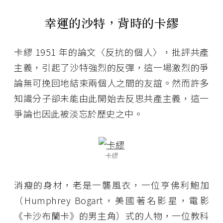
幸運的沙特，背時的卡繆
卡繆 1951 年的論文〈反抗的個人〉，批評共產
主義，引起了沙特強烈的反彈，這一場激烈的爭
論無可挽回地結束兩個人之間的友誼。然而許多
知識分子卻未能由此開始去反思共產主義，這一
爭論也因此被淡忘於歷史之中。
卡繆
消瘦的身材，老是一襲風衣，一位亨佛利鮑加
（Humphrey Bogart，美國著名影星，電影
《卡沙布蘭卡》的男主角）式的人物，一位教科