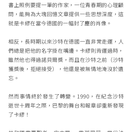
書上照例要提一筆的作家，一位青春期的心理顧
問，能夠為大塊回憶文章提供一些思想深度，這
就是卡繆在當今德國的一幅封了塵的肖像。
相反，長時期以來沙特在德國一直非常走運，人
們總是把他的名字掛在嘴邊。卡繆則背運過時，
雖然他也得過諾貝爾獎，而且在沙特之前（沙特
獲獎後，拒絕接受），他還是被無情地淹沒於遺
忘。
然而事情終於發生了轉變。1990，在紀念沙特
逝世十周年之際，巴黎的舞台和報章卻重新發現
了卡繆！