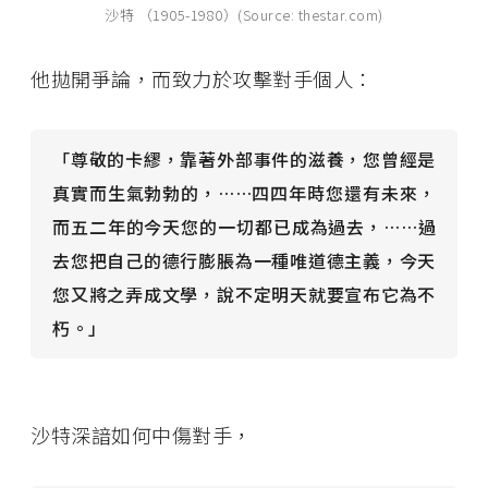
沙特 （1905-1980）(Source: thestar.com)
他拋開爭論，而致力於攻擊對手個人：
「尊敬的卡繆，靠著外部事件的滋養，您曾經是
真實而生氣勃勃的，……四四年時您還有未來，
而五二年的今天您的一切都已成為過去，……過
去您把自己的德行膨脹為一種唯道德主義，今天
您又將之弄成文學，說不定明天就要宣布它為不
朽。」
沙特深諳如何中傷對手，