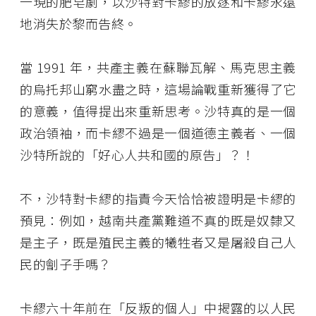
一現的肥皂劇，以沙特對卡繆的放逐和卡繆永遠
地消失於黎而告終。
當 1991 年，共產主義在蘇聯瓦解、馬克思主義
的烏托邦山窮水盡之時，這場論戰重新獲得了它
的意義，值得提出來重新思考。沙特真的是一個
政治領袖，而卡繆不過是一個道德主義者、一個
沙特所說的「好心人共和國的原告」？！
不，沙特對卡繆的指責今天恰恰被證明是卡繆的
預見：例如，越南共產黨難道不真的既是奴隸又
是主子，既是殖民主義的犧牲者又是屠殺自己人
民的劊子手嗎？
卡繆六十年前在「反叛的個人」中揭露的以人民