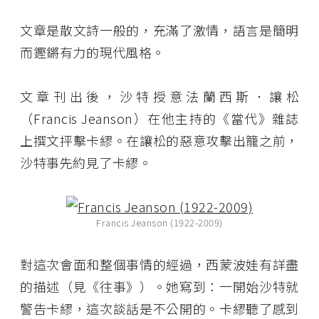
文章是散文詩一般的，充滿了激情，語言是簡明
而鏗鏘有力的現代風格。
文章刊出後，沙特授意法蘭西斯．讓松
（Francis Jeanson）在他主持的《當代》雜誌
上撰文抨擊卡繆。在讓松的惡意攻擊出籠之前，
沙特事先約見了卡繆。
Francis Jeanson (1922-2009)
對這次會面和整個事情的經過，西蒙波娃有詳盡
的描述（見《往事》）。她寫到：一開始沙特就
警告卡繆，這次談話是不公開的。卡繆聽了感到