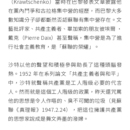
（Krawtschenko）當時在巴黎發表文章披露他
在黨內鬥爭和古拉格集中營的經歷，而巴黎大多
數知識分子卻都斷然否認蘇聯有集中營存在。文
藝批評家、共產主義者、畢加索的朋友彼埃爾 •
戴克（Pierre Daix）甚至聲稱，集中營是為了進
行社會主義教育，是「蘇聯的榮耀」。
沙特以他的聲望和積極參與助長了這種頭腦發
熱。1952 年在系列論文「共產主義者與和平」
中，沙特就聲稱共產黨是工人階級必要的代言
人。然而就是這個工人階級的政黨，昨天還咒罵
他的思想是令人作嘔的、臭不可聞的垃圾（見蘇
聯《真理報》1947.2.24），把這位擁護共產黨
的思想家說成是舞文弄墨的潑婦。