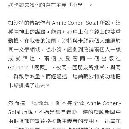
送卡繆去讀他的存在主義「小學」。
如沙特的傳記作者 Annie Cohen-Solal 所說，這
種精神上的謀殺可能具有心理上和金錢上的雙重
動機。在戰後的法國，沙特與卡繆兩個人雄踞於
同一文學領域，從小說、戲劇到政論兩個人一樣
成就輝煌，兩個人受著同一個出版社
Galinard「關照」，被同一圈朋友所推崇，與同
一群敵手較量。而經過這一場論戰沙特成功地把
卡繆排擠了出去。
然而這一場論戰，倒不完全像 Annie Cohen-
Solal 所說，不過是當年轟動一時的蹩腳新聞中
兩個陰郁的畢達格拉斯主義者的亮相，一出曇花