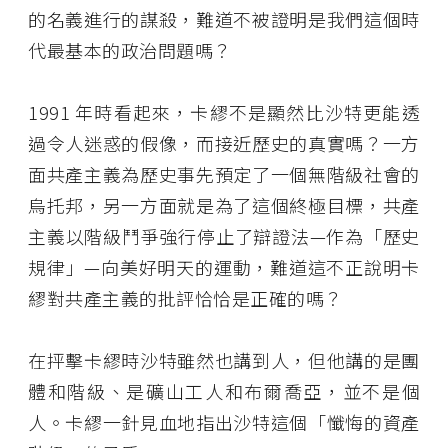
的名義進行的謀殺，難道不被證明是我們這個時
代最基本的政治問題嗎？
1991 年時看起來，卡繆不是顯然比沙特更能透
過令人迷惑的假像，而接近歷史的真實嗎？一方
面共產主義為歷史事先預定了一個無階級社會的
烏托邦，另一方面就是為了這個終極目標，共產
主義以階級鬥爭強行停止了辯證法—作為「歷史
規律」—向美好明天的運動，難道這不正說明卡
繆對共產主義的批評恰恰是正確的嗎？
在抨擊卡繆時沙特雖然也講到人，但他講的是團
體和階級、是礦山工人和布爾喬亞，並不是個
人。卡繆一針見血地指出沙特這個「懺悔的資產