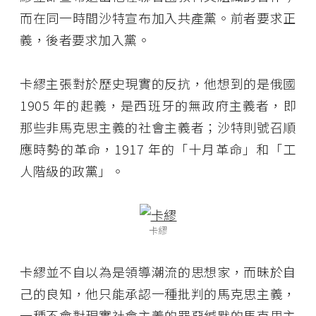
而在同一時間沙特宣布加入共產黨。前者要求正
義，後者要求加入黨。
卡繆主張對於歷史現實的反抗，他想到的是俄國
1905 年的起義，是西班牙的無政府主義者，即
那些非馬克思主義的社會主義者；沙特則號召順
應時勢的革命，1917 年的「十月革命」和「工
人階級的政黨」。
卡繆
卡繆並不自以為是領導潮流的思想家，而昧於自
己的良知，他只能承認一種批判的馬克思主義，
一種不會對現實社會主義的罪惡緘默的馬克思主