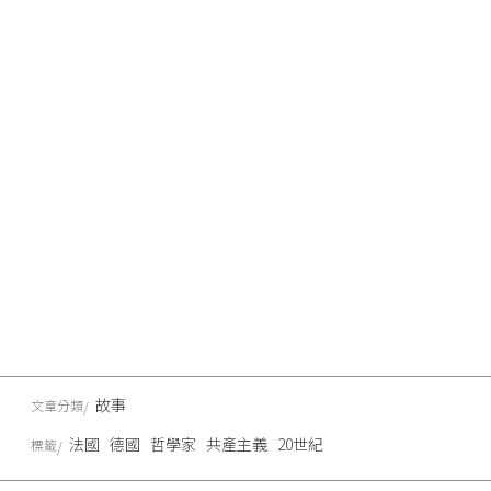
故事
文章分類
法國
德國
哲學家
共產主義
20世紀
標籤