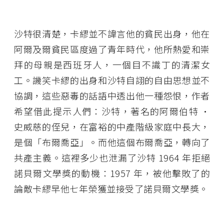
沙特很清楚，卡繆並不諱言他的貧民出身，他在
阿爾及爾貧民區度過了青年時代，他所熱愛和崇
拜的母親是西班牙人，一個目不識丁的清潔女
工。譏笑卡繆的出身和沙特自詡的自由思想並不
協調，這些惡毒的話語中透出他一種怨恨，作者
希望借此提示人們：沙特，著名的阿爾伯特 •
史威慈的侄兒，在富裕的中產階級家庭中長大，
是個「布爾喬亞」。而他這個布爾喬亞，轉向了
共產主義。這裡多少也泄漏了沙特 1964 年拒絕
諾貝爾文學獎的動機：1957 年，被他擊敗了的
論敵卡繆早他七年榮獲並接受了諾貝爾文學獎。