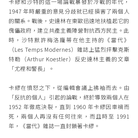
卡繆和沙特的這一場論戰暴發於冷戰的年代，
1947 年時嚴重的意見分歧就已經損害了兩個人
的關系。戰後，史達林在東歐迅速地扶植起它的
傀儡政府，建立共產主義陣營對抗西方民主。此
時，沙特默許梅洛龐蒂在他主持的《當代》
（Les Temps Modernes）雜誌上猛烈抨擊克斯
特勒（Arthur Koestler）反史達林主義的文章
「尤裡和警長」。
卡繆在憤怒之下，從編輯會議上拂袖而去。由
「反抗的個人」引起的論戰，終於導致兩個人在
1952 年徹底決裂，直到 1960 年卡繆因車禍而
死，兩個人再沒有任何往來，而且時至 1991
年，《當代》雜誌一直封鎖著卡繆。