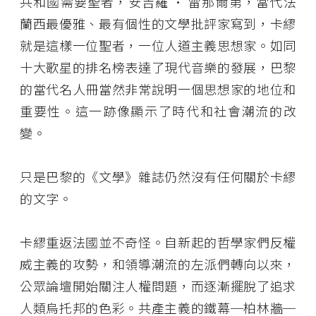
共和國需要聖者，安吉羅 • 雷那爾第，當代法
蘭西最優雅、最有個性的文學批評家寫到，卡繆
就是這樣一位聖者，一位人道主義思想家。如同
十大歌星的排名榜表達了現代音樂的發展，巴黎
的當代名人冊當然非常說明一個思想家的地位和
重要性。這一跡像顯示了時代和社會潮流的改
變。
只是巴黎的《文學》雜誌仍然沒有任何關於卡繆
的文字。
卡繆重返法國並不奇怪。自新起的哲學家們反權
威主義的攻勢，和領導潮流的左派們轉向以來，
公眾論壇開始關注人權問題，而逐漸擺脫了追求
人類烏托邦的色彩。共產主義的鐵幕─柏林牆─