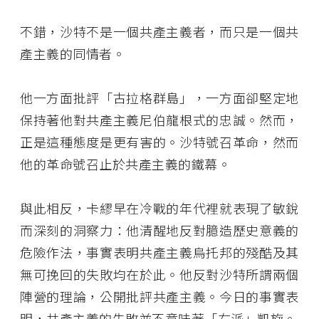
不錯，沙特不是一個共產主義者，而只是一個共
產主義的同情者。
他一方面批評「古拉格群島」，一方面卻堅定地
保持著他對共產主義尼伯龍根式的忠誠。然而，
正是這種態度是更有害的。沙特號召革命，然而
他的革命號召止於共產主義的鐵幕。
與此相反，卡繆早在冷戰的年代裡就表現了敏銳
而深刻的洞察力：他清醒地反對臆造歷史意義的
危險作法，事實表明共產主義烏托邦的殘酷及其
無可挽回的失敗均在於此。他反對沙特所謂兩個
陣營的理論，公開批評共產主義。今日的事實表
明，共產主義的失敗並不意味著「右派」凱旋。