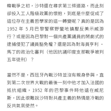
韓戰爭之初，沙特還在尋求第三條道路，而此刻
卻投入工人階級政黨的懷抱，到底是什麼促成了
這位存在主義哲學家的這一轉變呢？真的是因為
1952 年 5 月巴黎警察野蠻地鎮壓反美示威游
行？或是因為巴黎對一個共產黨議員的鬧劇式的
逮捕侵犯了議員豁免權？還是因為對海員亨利 •
馬丁的政治化審判（他因抗議印度支那戰爭被判
五年徒刑）？
當然不是，西班牙內戰沙特並沒有親身參與，直
到第二次世界大戰的最後一刻中他才加入法國的
抵抗組織，1952 年的巴黎事件時他遠在威尼
斯，因此很難說沙特對共產主義的熱情是冷戰的
反共氣氛使然。