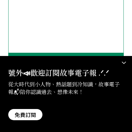
行動支持
號外📣歡迎訂閱故事電子報 .ᐟ‪‪.ᐟ
從大時代到小人物、熱話題到冷知識，故事電子
報📬陪你認識過去、想像未來！
相關故事
#法國
#德國
#哲學家
#共產主義
#20世紀
免費訂閱
2017-07-25
故事
眼看敦克爾克勝利即將到手之際，希特