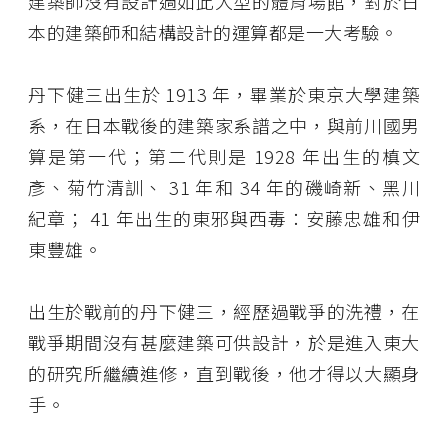
建築師沒有設計過如此大型的體育場館，對於日
本的建築師和結構設計的運算都是一大考驗。
丹下健三出生於 1913 年，畢業於東京大學建築
系，在日本戰後的建築家系譜之中，與前川國男
算是第一代；第二代則是 1928 年出生的槙文
彥、菊竹清訓、 31 年和 34 年的磯崎新、黑川
紀章； 41 年出生的東邪與西毒：安藤忠雄和伊
東豐雄。
出生於戰前的丹下健三，經歷過戰爭的洗禮，在
戰爭期間沒有甚麼建築可供設計，於是進入東大
的研究所繼續進修，直到戰後，他才得以大顯身
手。