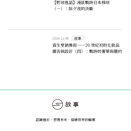
【野球逸話】漫談戰時日本棒球
（一）：除夕夜的決斷
2014-11-09
故事
資生堂銷售術──20 世紀初的化妝品
廣告與設計（四）：戰時的奢華與簡約
認識過去，想像未來
，
描繪世界的輪廓