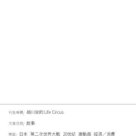
胡川安的 Life Circus
刊登專欄
故事
文章分類
日本
第二次世界大戰
20世紀
運動員
經濟／消費
標籤