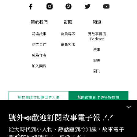
關於我們
訂閱
頻道
認識故事
會員專區
有故事要說
Podcast
商業合作
會員客服
故事
成為作者
說書
加入團隊
副刊
用故事讓你知曉世界大事
幫助故事創作更多好故事
訂閱電子報
贊助支持
號外📣歡迎訂閱故事電子報 .ᐟ‪‪.ᐟ
從大時代到小人物、熱話題到冷知識，故事電子
版權聲明與轉載規範