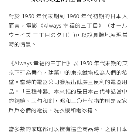
對於 1950 年代末期到 1960 年代初期的日本人
而言，電影《Always 幸福的三丁目》（オール
ウェイズ 三丁目の夕日）)可以說具體地展現當
時的情景。
《Always 幸福的三丁目》以 1950 年代末期的東
京下町為舞台，建築中的東京鐵塔成為人們的希
望。當時的電器公司發展出低廉且便利的電器用
品。「三種神器」本來指的是日本古代神話當中
的銅鏡、玉勾和劍，昭和三〇年代指的則是家家
戶戶必備的電視、洗衣機和電冰箱。
當多數的家庭都可以擁有這些商品時，之後日本