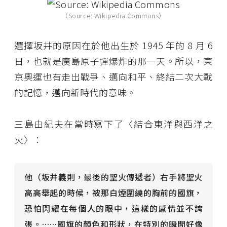
（Source: Wikipedia Commons）
選擇坂井的原因在於他出生於 1945 年的 8 月 6
日，也就是廣島原子彈爆炸的那一天。所以，東
京奧運也有走出戰爭、邁向和平、終結二次大戰
的記憶，邁向新時代的意味。
三島由紀夫在當時寫下了〈結合東洋與西洋之
火〉：
他（坂井義則，最後的聖火傳遞者）右手將聖火
高高舉起的時候，被那白煙圍繞的胸前的國旗，
恐怕閃耀在每個人的眼中，這樣的感情並不誇
張。……國旗的顏色和形狀，在特別的瞬間好像