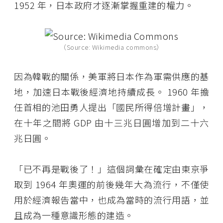
1952 年，日本政府才逐漸掌握重建的權力。
（Source: Wikimedia commons）
因為韓戰的關係，美軍將日本作為軍需供應的基
地，加速日本戰後經濟地持續成長。 1960 年擔
任首相的池田勇人提出「國民所得倍增計畫」，
在十年之間將 GDP 由十三兆日圓增加到二十六
兆日圓。
「已不再是戰後了！」這個詞彙在確定由東京爭
取到 1964 年奧運的前後幾年大為流行，不僅使
用於經濟報告當中，也成為當時的流行用語，並
且成為一種意識形態的建造。