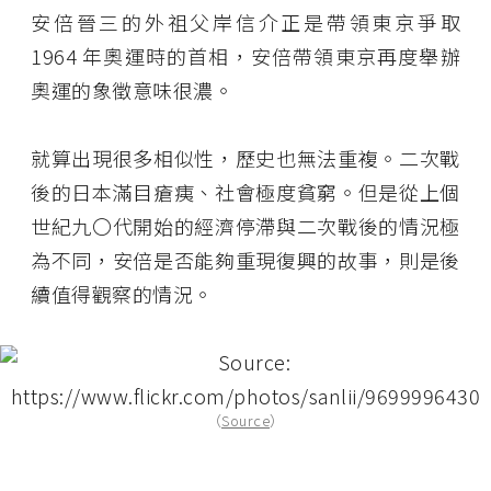
安倍晉三的外祖父岸信介正是帶領東京爭取
1964 年奧運時的首相，安倍帶領東京再度舉辦
奧運的象徵意味很濃。
就算出現很多相似性，歷史也無法重複。二次戰
後的日本滿目瘡痍、社會極度貧窮。但是從上個
世紀九〇代開始的經濟停滯與二次戰後的情況極
為不同，安倍是否能夠重現復興的故事，則是後
續值得觀察的情況。
（
Source
）