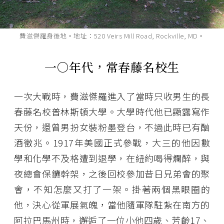
費滋傑羅身後地。地址：520 Veirs Mill Road, Rockville, MD。
一○年代，常春藤名校生
一次大戰時，費滋傑羅進入了當時只收男生的長
春藤名校普林斯頓大學。大學時代他已顯露寫作
天份，還曾男扮女裝粉墨登台，不過此時已有酗
酒徵兆。1917年美國正式參戰，大三的他因數
學和化學不及格遭到退學，在紐約喝得爛醉，與
夜總會保鑣幹架，之後回校參加昔日兄弟會的聚
會，不知怎麼又打了一架。掛著兩個黑眼圈的
他，決心從軍展氣魄，當他隨軍隊駐紮在南方的
阿拉巴馬州時，邂逅了一位小他四歲、芳齡17、