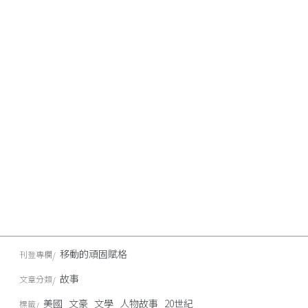
移動的頑固賦格
刊登專欄
故事
文章分類
美國
文豪
文學
人物故事
20世紀
標籤