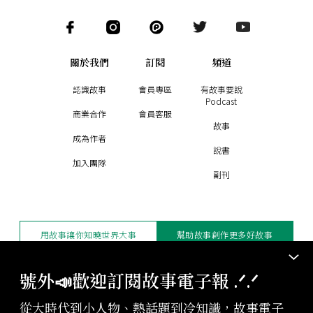
關於我們
訂閱
頻道
認識故事
會員專區
有故事要說
Podcast
商業合作
會員客服
故事
成為作者
說書
加入團隊
副刊
用故事讓你知曉世界大事
幫助故事創作更多好故事
訂閱電子報
贊助支持
號外📣歡迎訂閱故事電子報 .ᐟ‪‪.ᐟ
從大時代到小人物、熱話題到冷知識，故事電子