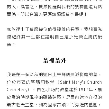
的人，換言之，費滋傑羅與我們的雙橡園還有點
關係，所以台灣人更應該讀讀這本書呢！
家族裡出了這麼幾位值得驕傲的長輩，我想費滋
傑羅終其一生都在證明自己是那光榮血統的後
裔。
墓裡墓外
我是在一個深秋的週日上午拜訪費滋傑羅的墓，
位於市區的聖瑪莉教堂（Saint Mary's Church
Cemetery）。白色小巧的教堂建於1817年，屬
於喬治時期風格的磚造建築，是目前當地在役的
最古老天主堂，列為國家古蹟，而旁邊的墓園，