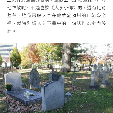
他致敬呢。不過喜歡《大亨小傳》的，還有比爾
蓋茲，這位電腦大亨在他華盛頓州的世紀豪宅
裡，就特別請人刻下書中的一句話作為室內設
計。