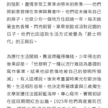
的陰影，盡情享受工業革命帶來的新象──他們
將創意發揮在享樂與舞會中，他們從未擁有自己
的房子，也很少在一個地方住超過一年，每天過
著金色香檳、閃亮銅管、豪華旅館或派對莊園的
日子，他們也因這款生活方式被譽為「爵士時
代」的王與后。
為應付生活開銷，費滋傑羅得賺錢，少年得志的
後果卻是，「他發明了一種以流行雜誌為基礎的
寫作事業，結果他卻悲傷地被自己的發明所毀
滅」，有人這樣說。後來考量當時美元在歐洲強
勢，生活相形容易，他決定帶著嬌妻與三歲獨生
女舉家遷往法國蔚藍海岸，專心寫作，賽爾妲卻
在這段期間紅杏出牆。1925年他們再度搬到巴