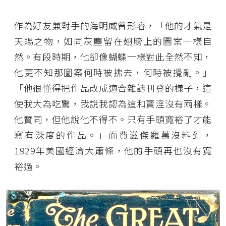
作為好友兼對手的海明威曾形容，「他的才氣是
天賜之物，如同灰塵留在翅膀上的圖案一樣自
然。有段時期，他卻像蝴蝶一樣對此全然不知，
他更不知那圖案何時被拂去，何時被攪亂。」
「他很懂得把作品改成適合雜誌刊登的樣子，這
使我大為吃驚，我說我認為這和賣淫沒有兩樣。
他贊同，但他說他不得不。只有手頭寬裕了才能
寫有深度的作品。」而費滋傑羅萬沒料到，
1929年美國經濟大蕭條，他的手頭再也沒有寬
裕過。