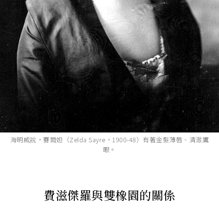
海明威說，賽爾妲（Zelda Sayre，1900-48）有著金髮薄唇、清澈鷹
眼。
費滋傑羅與雙橡園的關係