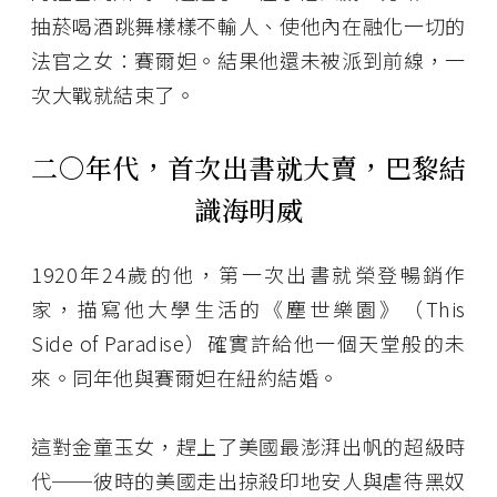
抽菸喝酒跳舞樣樣不輸人、使他內在融化一切的
法官之女：賽爾妲。結果他還未被派到前線，一
次大戰就結束了。
二○年代，首次出書就大賣，巴黎結
識海明威
1920年24歲的他，第一次出書就榮登暢銷作
家，描寫他大學生活的《塵世樂園》（This
Side of Paradise）確實許給他一個天堂般的未
來。同年他與賽爾妲在紐約結婚。
這對金童玉女，趕上了美國最澎湃出帆的超級時
代──彼時的美國走出掠殺印地安人與虐待黑奴