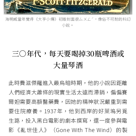
海明威當年覺得《大亨小傳》初版封面很ㄙㄨㄥˊ，像俗不可耐的科幻
小說。
三○年代，每天要喝掉30瓶啤酒或
大量琴酒
此時費滋傑羅進入最烏暗時期，他的小說因距離
人們經濟大蕭條的現實生活太遠而滯銷，偏偏賽
爾妲需要高額醫藥費，因她的精神狀況嚴重到需
要住院療養。1937年，他到西岸的好萊塢另覓
生路，投入黑白電影的劇本撰寫，還一度參與電
影《亂世佳人》（Gone With The Wind）的製