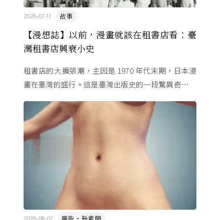
故事
2026-07-17
【漫想誌】以前，漫畫就該在租書店看：臺
灣租書店興衰小史
租書店的大擴張潮，主因是 1970 年代末期，日本漫
畫在臺灣的盛行。這是臺灣出版史的一段驚異奇航。
由於臺灣和日本自 1972 年斷交，著作權失去國與國
的協定保護 ...
廣告・新素簡
2026-08-07