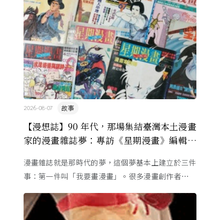
故事
2026-08-07
【漫想誌】90 年代，那場集結臺灣本土漫畫
家的漫畫雜誌夢：專訪《星期漫畫》編輯黃
健和
漫畫雜誌就是那時代的夢，這個夢基本上建立於三件
事：第一件叫「我要畫漫畫」。很多漫畫創作者從小
看漫畫，他們想畫，但以前一講出來就會被罵，「你
畫畫怎麼活？」