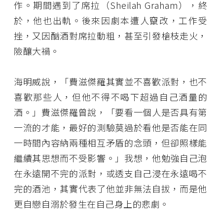
作。期間遇到了席拉（Sheilah Graham），終
於，他也出軌。後來因劇本遭人竄改，工作受
挫，又因酗酒對席拉動粗，甚至引發槍枝走火，
險釀大禍。
海明威說，「費滋傑羅其實並不喜歡派對，也不
喜歡那些人，但他不得不喝下超過自己酒量的
酒。」費滋傑羅曾說，「要看一個人是否具有第
一流的才能，最好的測驗莫過於看他是否能在同
一時間內容納兩種相互矛盾的念頭，但卻照樣能
繼續其思想而不受影響。」我想，他勉強自己泡
在永遠開不完的派對，或透支自己浸在永遠喝不
完的酒池，其實代表了他並非無法自拔，而是他
更自戀自溺於發生在自己身上的悲劇。