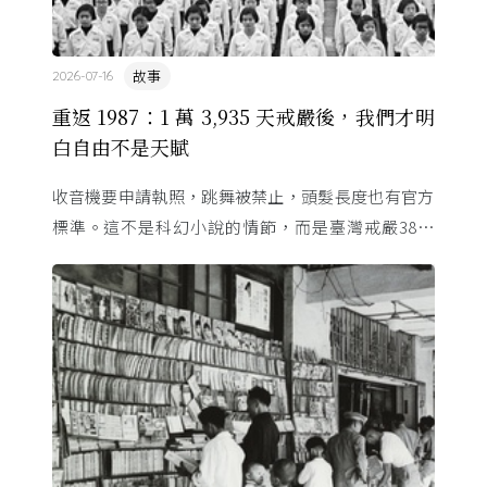
故事
2026-07-16
重返 1987：1 萬 3,935 天戒嚴後，我們才明
白自由不是天賦
收音機要申請執照，跳舞被禁止，頭髮長度也有官方
標準。這不是科幻小說的情節，而是臺灣戒嚴38年
的日常。從1982年美國國會聽證，到 1987 年那道解
嚴令，這段歷 ...