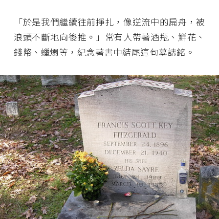
「於是我們繼續往前掙扎，像逆流中的扁舟，被
浪頭不斷地向後推。」常有人帶著酒瓶、鮮花、
錢幣、蠟燭等，紀念著書中結尾這句墓誌銘。