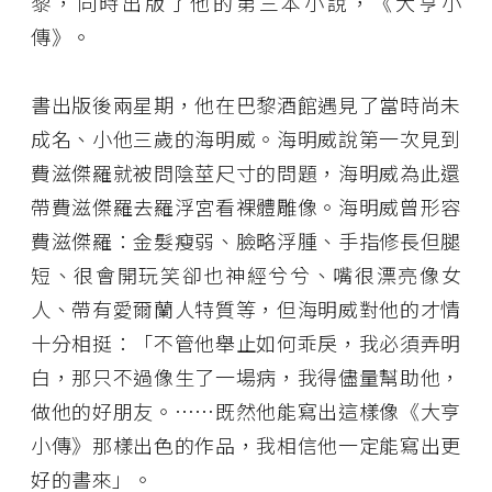
黎，同時出版了他的第三本小說，《大亨小
傳》。
書出版後兩星期，他在巴黎酒館遇見了當時尚未
成名、小他三歲的海明威。海明威說第一次見到
費滋傑羅就被問陰莖尺寸的問題，海明威為此還
帶費滋傑羅去羅浮宮看裸體雕像。海明威曾形容
費滋傑羅：金髮瘦弱、臉略浮腫、手指修長但腿
短、很會開玩笑卻也神經兮兮、嘴很漂亮像女
人、帶有愛爾蘭人特質等，但海明威對他的才情
十分相挺：「不管他舉止如何乖戾，我必須弄明
白，那只不過像生了一場病，我得儘量幫助他，
做他的好朋友。……既然他能寫出這樣像《大亨
小傳》那樣出色的作品，我相信他一定能寫出更
好的書來」。