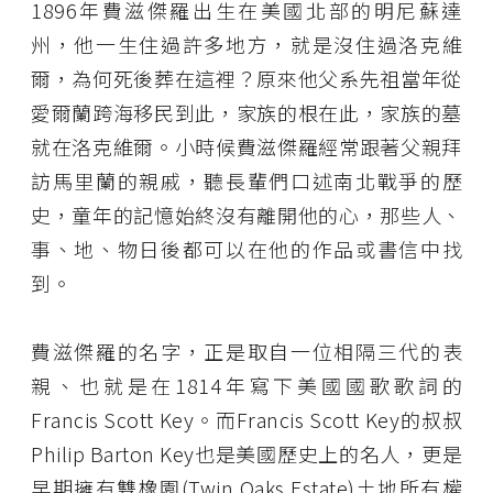
1896年費滋傑羅出生在美國北部的明尼蘇達
州，他一生住過許多地方，就是沒住過洛克維
爾，為何死後葬在這裡？原來他父系先祖當年從
愛爾蘭跨海移民到此，家族的根在此，家族的墓
就在洛克維爾。小時候費滋傑羅經常跟著父親拜
訪馬里蘭的親戚，聽長輩們口述南北戰爭的歷
史，童年的記憶始終沒有離開他的心，那些人、
事、地、物日後都可以在他的作品或書信中找
到。
費滋傑羅的名字，正是取自一位相隔三代的表
親、也就是在1814年寫下美國國歌歌詞的
Francis Scott Key。而Francis Scott Key的叔叔
Philip Barton Key也是美國歷史上的名人，更是
早期擁有
雙橡園(Twin Oaks Estate)
土地所有權