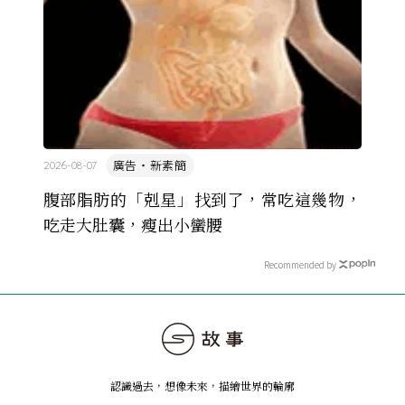
廣告・新素簡
2026-08-07
腹部脂肪的「剋星」找到了，常吃這幾物，
吃走大肚囊，瘦出小蠻腰
Recommended by
認識過去，想像未來
，
描繪世界的輪廓