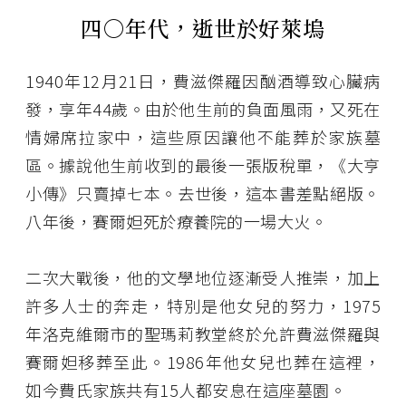
四○年代，逝世於好萊塢
1940年12月21日，費滋傑羅因酗酒導致心臟病
發，享年44歲。由於他生前的負面風雨，又死在
情婦席拉家中，這些原因讓他不能葬於家族墓
區。據說他生前收到的最後一張版稅單，《大亨
小傳》只賣掉七本。去世後，這本書差點絕版。
八年後，賽爾妲死於療養院的一場大火。
二次大戰後，他的文學地位逐漸受人推崇，加上
許多人士的奔走，特別是他女兒的努力，1975
年洛克維爾市的聖瑪莉教堂終於允許費滋傑羅與
賽爾妲移葬至此。1986年他女兒也葬在這裡，
如今費氏家族共有15人都安息在這座墓園。