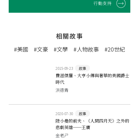
行動支持
相關故事
#美國
#文豪
#文學
#人物故事
#20世紀
2015-09-23
故事
費滋傑羅、大亨小傳與奢華的美國爵士
時代
洪德青
2020-07-30
故事
陸小曼的前夫、《人間四月天》之外的
悲劇英雄──王賡
金老ㄕ