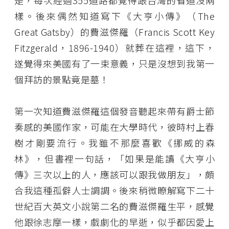
是，每次經過355道路都覺得跟台灣的省道沒兩
樣。後來偶然知道寫下《大亨小傳》（The
Great Gatsby）的費滋傑羅（Francis Scott Key
Fitzgerald，1896-1940）就葬在這裡，這下，
遂覺得來美國有了一束意義，只是沒想到我第一
個拜訪的景點竟是墓！
第一次知道費滋傑羅這個發音聽起來帶有爵士節
奏感的美國作家，可能在大學時代，彼時村上春
樹才剛要流行。我雖不那麼喜歡《挪威的森
林》，但書裡一句話，「如果是能讀《大亨小
傳》三次以上的人，應該可以跟我做朋友」，頗
合我這種孤僻人士調調。後來稍微瞭解寫下二十
世紀百大英文小說第二名的費滋傑羅生平，感覺
他跟徐志摩一樣，戲劇化的早逝，似乎都因愛上