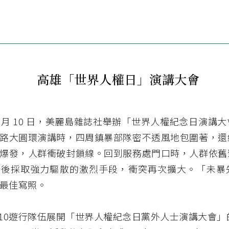
高雄「世界人權日」演講大會
 12 月 10 日，美麗島雜誌社舉辦「世界人權紀念日演講
路大圓環演講時，四周鎮暴部隊密不透風地包圍著，還
爆發，人群衝破封鎖線。回到服務處門口時，人群依舊
最後採取強力驅散的激烈手段，衝突再次擴大。「未暴
最佳寫照。