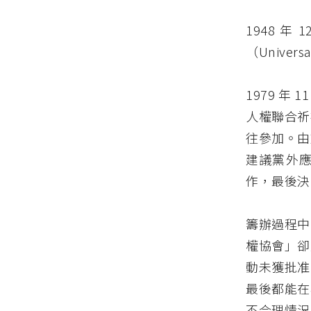
1948 
（Universa
1979 年
人權聯合祈
往參加。由
建議黨外
作，最後決
籌辦過程中
權協會」卻
動未獲批准
最後都能在
不合理情況