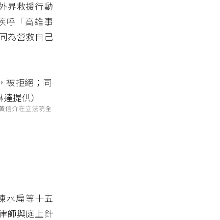
外界救援行動
疾呼「高雄事
同為營救自己
天黃信介在立法院全
。陳水扁等十五
律師與庭上針