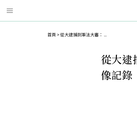
首頁
從大逮捕到軍法大審： ...
從大逮
像記錄