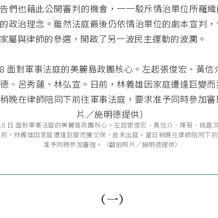
告們也藉此公開審判的機會，一一駁斥情治單位所羅織
的政治理念。雖然法庭最後仍依情治單位的劇本宣判，
家屬與律師的參選，開啟了另一波民主運動的波瀾。
3 月 18 日 面對軍事法庭的美麗島政團核心。左起張俊宏、黃信介、陳菊、姚
日前，林義雄因家庭遭逢巨變而獲交保，故未出庭。當日稍晚在律師陪同下前
准予同時參加審理。（翻拍照片／施明德提供）
（一）