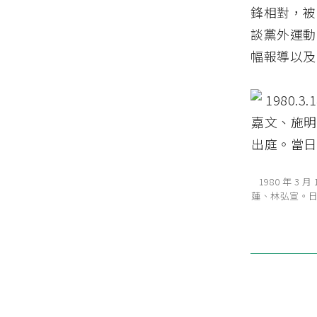
鋒相對，被
談黨外運動
幅報導以及
1980 年 
蓮、林弘宣。