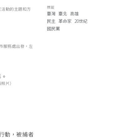
標籤
當天活動的主題和方
臺灣
臺北
高雄
民主
革命家
20世紀
國民黨
雄市服務處出發，左
料照片）
行動，被捕者