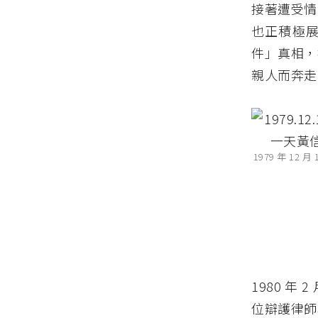
接著遭受情
也正積極
件」真相，
親人而奔走
1979 年 
1980 
位辯護律師