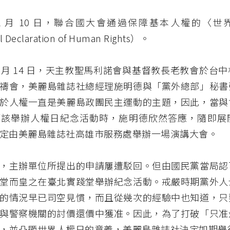
年 12 月 10 日，聯合國大會通過保障基本人權的〈
l Declaration of Human Rights）。
 11 月 14 日，天主教聖馬利諾會與基督教長老教會於台
禱會，美麗島雜誌社總經理施明德與「黨外總部」秘書
於人權一直是美麗島政團民主運動的主題，因此，當與
應該舉辦人權日紀念活動時，施明德欣然答應，隨即展
定由美麗島雜誌社高雄市服務處舉辦一場演講大會。
，主辦單位所提出的申請屢遭駁回。但由國民黨當局認
堂而皇之在臺北實踐堂舉辦紀念活動。戒嚴時期黨外人
的情況早已司空見慣，而且從幾次的經驗中也知道，只
與警察機關的討價還價中獲准。因此，為了打破「只准
，並凸顯世界人權日的意義，美麗島雜誌社決定如期舉