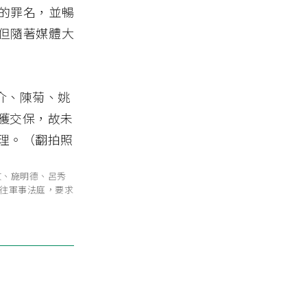
的罪名，並暢
但隨著媒體大
嘉文、施明德、呂秀
往軍事法庭，要求