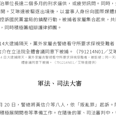
治單位長達二個多月的刑求逼供，或疲勞訊問。同時，
展開。艾琳達被驅逐出境後，以當事人身份向國際媒體
控訴國民黨當局的鎮壓行動。被捕者家屬集合起來，共
，同時積極籌組辯護律師團。
12 月 14 日大逮捕隔天，黨外家屬去警總看守所要求探視受難者，被拒絕；同一
體會議同意下被捕。（791214N01／艾琳達提供）
軍法、司法大審
年 2 月 20 日，警總將黃信介等八人，依「叛亂罪」起訴
積極展開閱卷等準備工作。在隨後的軍、司法審判中，