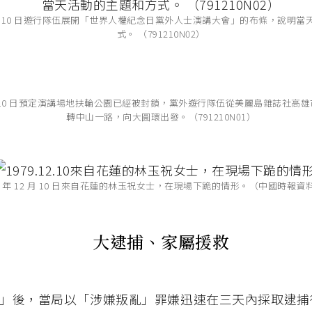
12 月 10 日遊行隊伍展開「世界人權紀念日黨外人士演講大會」的布條，說明
式。 （791210N02）
12 月 10 日預定演講場地扶輪公園已經被封鎖，黨外遊行隊伍從美麗島雜誌社高
轉中山一路，向大圓環出發。（791210N01）
79 年 12 月 10 日來自花蓮的林玉祝女士，在現場下跪的情形。（中國時報資
大逮捕、家屬援救
」後，當局以「涉嫌叛亂」罪嫌迅速在三天內採取逮捕