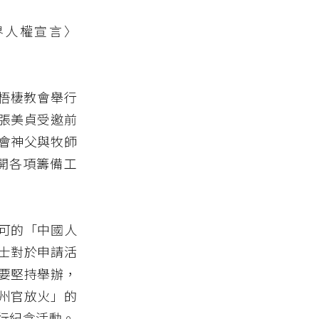
世界人權宣言〉
中梧棲教會舉行
張美貞受邀前
會神父與牧師
開各項籌備工
可的「中國人
士對於申請活
要堅持舉辦，
州官放火」的
行紀念活動。