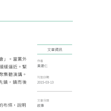
文章資訊
大會」。當黨外
作者
緩緩逼近。緊
黃建仁
聚集聽演講。
刊登日期
先鎮，鎮而後
2015-03-13
文章分類
故事