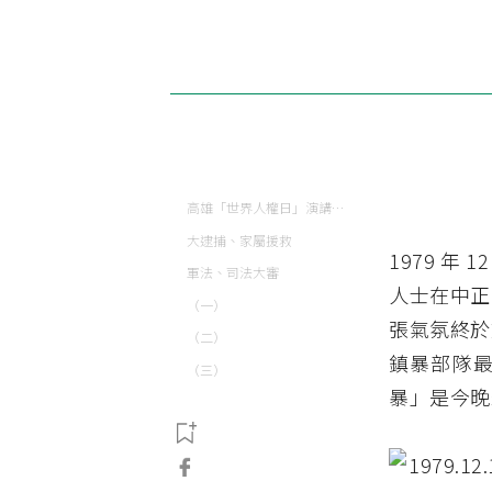
高雄「世界人權日」演講大會
大逮捕、家屬援救
1979 年
軍法、司法大審
人士在中正
（一）
張氣氛終於
（二）
鎮暴部隊
（三）
暴」是今晚