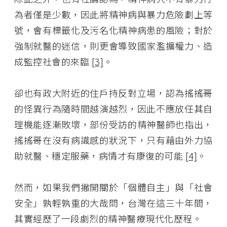
為者僅是少數，因此將精神病與暴力危險劃上等
號，會有標籤化及污名化精神病患的風險；對於
強制就醫的迷信，則更會導致國家濫擴權力、造
成監控社會的來臨
[3]
。
卻也有政大附近的住戶持反對立場，認為搖搖哥
的怪異行為隨時間越演越烈，因此不應放任其自
理機能逐漸敗壞，部份受訪的精神醫師也指出，
搖搖哥在沒有病識感的狀況下，只有藉由外力協
助就醫、穩定服藥，病情才有康復的可能
[4]
。
然而，如果我們撇開關於「個體自主」與「社會
安全」孰輕孰重的大哉問，台灣在這三十年間，
其實經歷了一段劇烈的精神醫療現代化歷程。