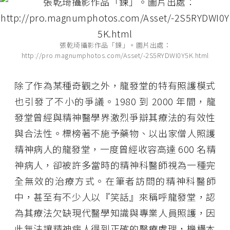
張乾琦攝影作品「鍊」。圖片出處：
http://pro.magnumphotos.com/Asset/-2S5RYDWI0Y5K.html
除了作為某種奇觀之外，龍發堂的特有照護模式
也引發了不小的爭議。1980 到 2000 年間，龍
發堂曾經與精神醫學界激烈爭辯其療法的有效性
與合法性。標榜著不施予藥物、以出家僧人照護
精神病人的龍發堂，一度曾經收容高達 600 名精
神病人，卻被許多當時的精神科醫師視為一種完
全無效的治療方式。在筆者訪問的精神科醫師
中，甚至有不少人以『笑話』來稱呼龍發堂，認
為其療法欠缺現代醫學知識與專業人員照護，因
此無法讓精神病人得到正確的醫療處理，機構本