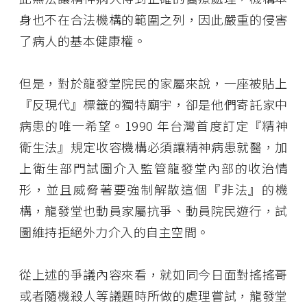
身也不在合法機構的範圍之列，因此嚴重的侵害
了病人的基本健康權。
但是，對於龍發堂院民的家屬來說，一座被貼上
『反現代』標籤的獨特廟宇，卻是他們寄託家中
病患的唯一希望。1990 年台灣首度訂定『精神
衛生法』規定收容機構必須讓精神病患就醫，加
上衛生部門試圖介入監管龍發堂內部的收治情
形，並且威脅著要強制解散這個『非法』的機
構，龍發堂也動員家屬抗爭、動員院民遊行，試
圖維持拒絕外力介入的自主空間。
從上述的爭議內容來看，就如同今日面對搖搖哥
或者隨機殺人等議題時所做的處理嘗試，龍發堂