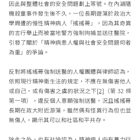
因此與整體社會的安全問題劃上等號。在內湖隨
機殺童事件發生後不久，一位長期遊蕩於政治大
學周遭的慢性精神病人「搖搖哥」，因為其奇異
的言行舉止而被當地警方強制拘捕並送往醫院，
引發了關於「精神病患人權與社會安全問題何者
為重」的爭論。
反對將搖搖哥強制送醫的人權團體與律師認為，
依照現行精神衛生法的規定，不應在無傷害他人
或自己，或有傷害之虞的狀況之下
[2]
（第 32 條
第一項），違反個人意願強制送醫，況且搖搖哥
長期在政大附近游蕩，雖然偶有怪異行為但也並
無傷人，顯示其可以和社區和平共存。
除此之外，也有社論認為，精神病人中有暴力行