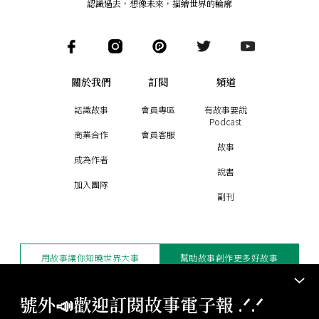
認識過去，想像未來
，
描繪世界的輪廓
關於我們
訂閱
頻道
認識故事
會員專區
有故事要說
Podcast
商業合作
會員客服
故事
成為作者
說書
加入團隊
副刊
用故事讓你知曉世界大事
幫助故事創作更多好故事
訂閱電子報
贊助支持
號外📣歡迎訂閱故事電子報 .ᐟ‪‪.ᐟ