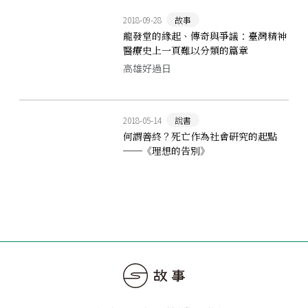
2018-09-28
故事
龍發堂的緣起、傳奇與爭議：臺灣精神
醫療史上一頁難以分類的篇章
高雄好過日
2018-05-14
說書
何謂善終？死亡作為社會研究的起點
──《理想的告別》