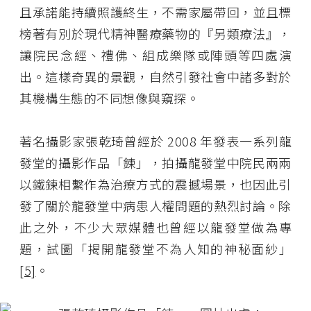
且承諾能持續照護終生，不需家屬帶回，並且標
榜著有別於現代精神醫療藥物的『另類療法』，
讓院民念經、禮佛、組成樂隊或陣頭等四處演
出。這樣奇異的景觀，自然引發社會中諸多對於
其機構生態的不同想像與窺探。
著名攝影家張乾琦曾經於 2008 年發表一系列龍
發堂的攝影作品「鍊」，拍攝龍發堂中院民兩兩
以鐵鍊相繫作為治療方式的震撼場景，也因此引
發了關於龍發堂中病患人權問題的熱烈討論。除
此之外，不少大眾媒體也曾經以龍發堂做為專
題，試圖「揭開龍發堂不為人知的神秘面紗」
[5]
。