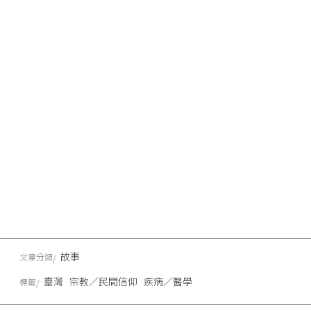
故事
文章分類
臺灣
宗教／民間信仰
疾病／醫學
標籤