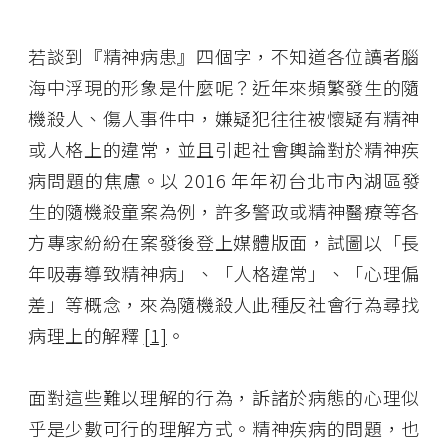
若談到『精神病患』四個字，不知道各位讀者腦
海中浮現的形象是什麼呢？近年來頻繁發生的隨
機殺人、傷人事件中，嫌疑犯往往被懷疑有精神
或人格上的違常，並且引起社會輿論對於精神疾
病問題的焦慮。以 2016 年年初台北市內湖區發
生的隨機殺童案為例，許多警政或精神醫療等各
方專家紛紛在案發後登上媒體版面，試圖以「長
年吸毒導致精神病」、「人格違常」、「心理偏
差」等概念，來為隨機殺人此種反社會行為尋找
病理上的解釋
[1]
。
面對這些難以理解的行為，訴諸於病態的心理似
乎是少數可行的理解方式。精神疾病的問題，也