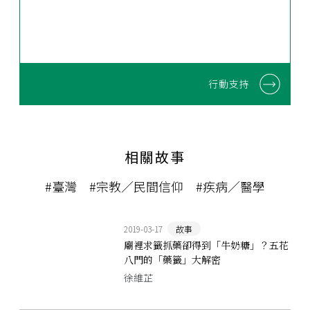
行動支持
相關故事
#臺灣
#宗教／民間信仰
#疾病／醫學
2019-03-17
故事
廟裡求籤抓藥卻得到「牛奶糖」？五花
八門的「藥籤」大解密
徐維芷