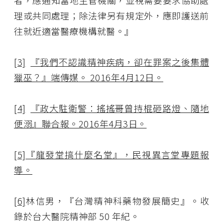
者，應通知當地主管機關，並視需要要求協助處
理或共同處理；除法律另有規定外，應即護送前
往就近適當醫療機構就醫。』
[3]
『我們不認識精神疾病，卻在罪案之後集體
獵巫？』端傳媒。 2016年4月12日。
[4]
『政大駐衛警：搖搖哥曾持棍砸路燈、隨地
便溺』聯合報。2016年4月3日。
[5]
『龍發堂搞什麼名堂』，民視異言堂專題報
導。
[6]
林信男，『台灣精神科藥物發展簡史』。收
錄於台大醫院精神部 50 年紀。