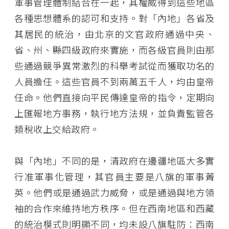
軍事管理體制結合在一起，其權威得到這些地區
各種思想體系的認可和支持。對「內地」各省及
其居民的統治，由北京的文官政府通過中央、
省、州、縣四級政府來實施，而各級官員則由那
些通過競爭異常激烈的科舉考試從而獲取功名的
人員擔任。這些官員不到兩萬五千人，均由皇帝
任命。他們直接向平民傳達皇帝的指令，定期向
上匯報地方事務，執行地方法規，並負責監管各
類稅收上交給政府。
與「內地」不同的是，清政府在邊疆地區大多實
行准軍事化管理，其官員主要是八旗的軍事菁
英。他們或是通過武力威脅，或是通過與地方領
袖的合作來維持地方秩序。但在西南地區和西藏
的統治模式則明顯不同，均未設八旗駐防：西南