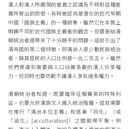
漢人對滿人所顯現的差異之認識及不時對這種差
異所發出的怨恨，有時被認為是潛在的近代早期
中國「國族主義」的一種跡象，雖然它在本質上
明顯不同於近代國族主義者的觀念，但還是給清
朝統治者提帶來了十分棘手的問題。這就引出了
清帝國的第二個特徵，即滿洲人是少數民族統治
者，與其臣民的人口比例是一比二百五十。雖然
他們意識到需要與人口佔據多數的漢人分享權
力，但同時也要防範不讓漢人享有過多權力。
清朝統治者知道，既要確保征服菁英的特殊利
益，也要允許漢族文人進入統治階層，這就需要
在推行「滿洲本位主義」和逐漸「同化」（或
「涵化」[acculturation]）之間取得平衡。例