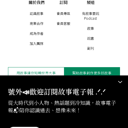
關於我們
訂閱
頻道
認識故事
會員專區
有故事要說
Podcast
商業合作
會員客服
故事
成為作者
說書
加入團隊
副刊
用故事讓你知曉世界大事
幫助故事創作更多好故事
訂閱電子報
贊助支持
號外📣歡迎訂閱故事電子報 .ᐟ‪‪.ᐟ
從大時代到小人物、熱話題到冷知識，故事電子
版權聲明與轉載規範
報📬陪你認識過去、想像未來！
授權與合作：
contact@storystudio.tw
投稿文章：
gushi@storystudio.tw