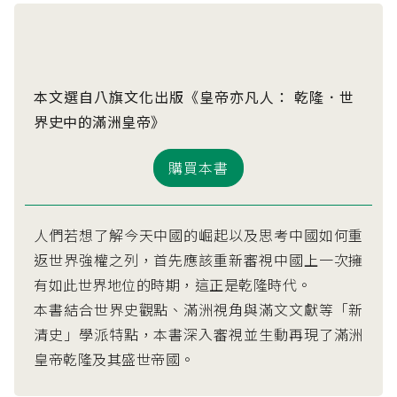
本文選自八旗文化出版《皇帝亦凡人： 乾隆．世
界史中的滿洲皇帝》
購買本書
人們若想了解今天中國的崛起以及思考中國如何重
返世界強權之列，首先應該重新審視中國上一次擁
有如此世界地位的時期，這正是乾隆時代。
本書結合世界史觀點、滿洲視角與滿文文獻等「新
清史」學派特點，本書深入審視並生動再現了滿洲
皇帝乾隆及其盛世帝國。