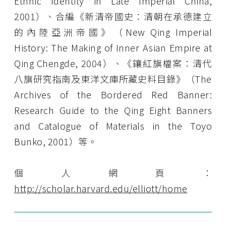
Ethnic Identity in Late Imperial China,
2001）、合編《新清帝國史：清朝在承德建立
的內陸亞洲帝國》（New Qing Imperial
History: The Making of Inner Asian Empire at
Qing Chengde, 2004）、《鑲紅旗檔案：清代
八旗研究指南及東洋文庫所藏史料目錄》（The
Archives of the Bordered Red Banner:
Research Guide to the Qing Eight Banners
and Catalogue of Materials in the Toyo
Bunko, 2001）等。
個人網頁：
http://scholar.harvard.edu/elliott/home