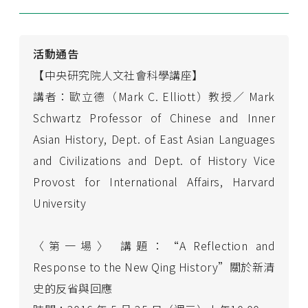
活動通告
【中央研究院人文社會科學講座】
講者：歐立德（Mark C. Elliott）教授／ Mark
Schwartz Professor of Chinese and Inner
Asian History, Dept. of East Asian Languages
and Civilizations and Dept. of History Vice
Provost for International Affairs, Harvard
University
〈第一場〉 講題：“A Reflection and
Response to the New Qing History”關於新清
史的反省與回應