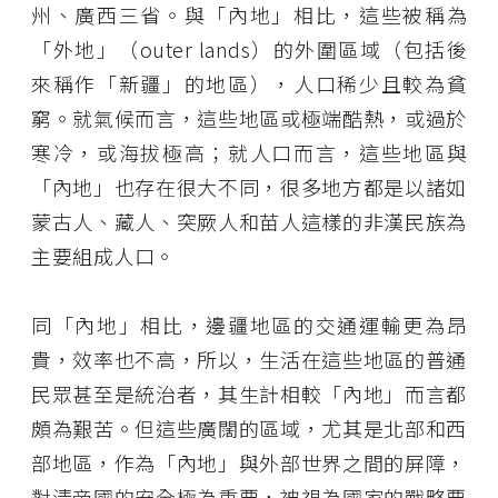
州、廣西三省。與「內地」相比，這些被稱為
「外地」（outer lands）的外圍區域（包括後
來稱作「新疆」的地區），人口稀少且較為貧
窮。就氣候而言，這些地區或極端酷熱，或過於
寒冷，或海拔極高；就人口而言，這些地區與
「內地」也存在很大不同，很多地方都是以諸如
蒙古人、藏人、突厥人和苗人這樣的非漢民族為
主要組成人口。
同「內地」相比，邊疆地區的交通運輸更為昂
貴，效率也不高，所以，生活在這些地區的普通
民眾甚至是統治者，其生計相較「內地」而言都
頗為艱苦。但這些廣闊的區域，尤其是北部和西
部地區，作為「內地」與外部世界之間的屏障，
對清帝國的安全極為重要，被視為國家的戰略要