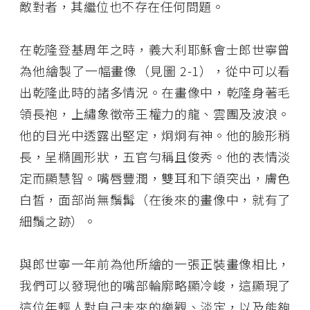
敵對者，其繼位也不存在任何問題。
在乾隆登基周年之時，義大利耶穌會士郎世寧曾
為他繪製了一幅畫像（見圖 2-1），從中可以看
出乾隆此時的諸多情況。在畫像中，乾隆身著毛
領長袍，上繡象徵帝王權力的龍、雲團及波浪。
他的目光中透露出堅定，炯炯有神。他的臉形稍
長，呈橢圓形狀，五官勻稱且俊秀。他的表情淡
定而顯慧智。嘴唇豐潤，雙耳和下頜突出，膚色
白皙，面部尚無鬚髯（在後來的畫像中，就有了
細鬚之跡）。
與郎世寧一年前為他所繪的一張正裝畫像相比，
我們可以發現他的嘴部輪廓略顯冷峻，這顯現了
這位年輕人對自己未來的樂觀、淡定，以及能夠