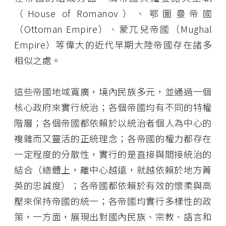
（House of Romanov）、鄂圖曼帝國
（Ottoman Empire）、蒙兀兒帝國（Mughal
Empire）等偉大的近代早期大陸帝國存在諸多
相似之處。
這些帝國地域寬廣，境內民族多元，並通過一個
核心政府來實行統治；各個帝國均有不同的特權
階層；各個帝國都依賴於以統治者個人為中心的
複雜而又靈活的正統理念；各帝國的權力都存在
一定程度的分散性，實行的是直接與間接統治的
結合（總體上，離中心越遠，就越依賴於地方菁
英的忠誠度）；各帝國都依賴於有效的懷柔與高
壓來保持帝國的統一；各帝國均實行多樣性的政
策，一方面，展現出對國內民族、宗教、語言和