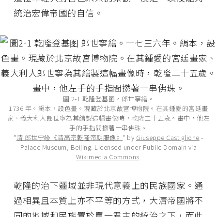
統治宏偉帝國的自信。
圖 2-1 乾隆登基图，郎世寧繪。
1736 年。絹本，設色畫。現藏於北京故宮博物院。在其鍾愛的宮廷畫
家、義大利人郎世寧為其繪製這幅畫像時，乾隆二十五歲。畫中，他左
手的手指間撚著一串佛珠。
"
清 郎世宁绘《清高宗乾隆帝朝服像》
" by
Giuseppe Castiglione
-
Palace Museum, Beijing. Licensed under Public Domain via
Wikimedia Commons
.
乾隆的治下疆域並非現代意義上的民族國家。通
過相異且本質上亦不平等的方式，大清帝國將不
同的地域和民族置於單一君主的統治之下，而此