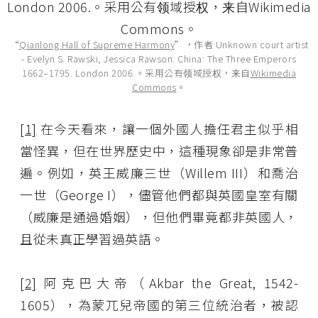
“
Qianlong Hall of Supreme Harmony
”，作者 Unknown court artist
- Evelyn S. Rawski, Jessica Rawson: China: The Three Emperors
1662–1795. London 2006.。采用公有领域授权，来自
Wikimedia
Commons
。
[1]
在今天看來，讓一個外國人擔任君主似乎相
當怪異，但在世界歷史中，這種現象卻是非常普
遍。例如，英王威廉三世（Willem III）和喬治
一世（George I），儘管他們都與英國皇室有關
（威廉是通過婚姻），但他們畢竟都非英國人，
且從未真正學習過英語。
[2]
阿克巴大帝（Akbar the Great, 1542-
1605），為蒙兀兒帝國的第三位統治者，被認