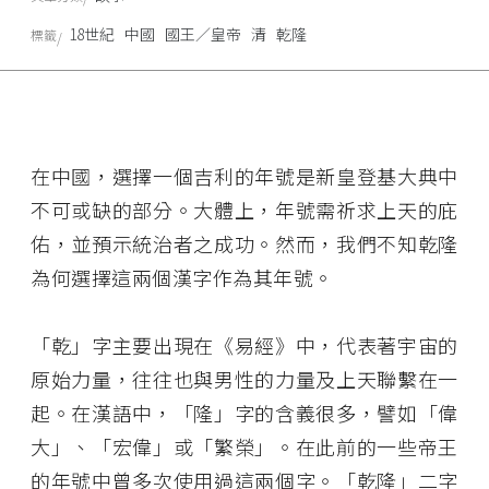
18世紀
中國
國王／皇帝
清
乾隆
標籤
在中國，選擇一個吉利的年號是新皇登基大典中
不可或缺的部分。大體上，年號需祈求上天的庇
佑，並預示統治者之成功。然而，我們不知乾隆
為何選擇這兩個漢字作為其年號。
「乾」字主要出現在《易經》中，代表著宇宙的
原始力量，往往也與男性的力量及上天聯繫在一
起。在漢語中，「隆」字的含義很多，譬如「偉
大」、「宏偉」或「繁榮」。在此前的一些帝王
的年號中曾多次使用過這兩個字。「乾隆」二字