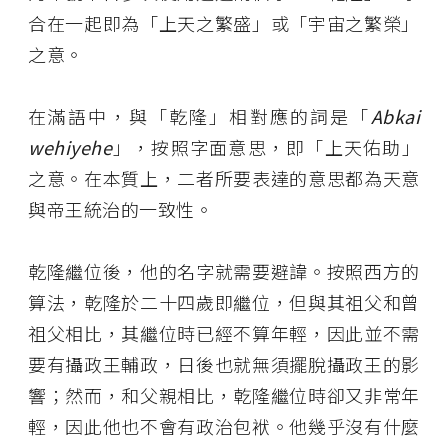
合在一起即為「上天之繁盛」或「宇宙之繁榮」
之意。
在滿語中，與「乾隆」相對應的詞是「
Abkai
wehiyehe
」，按照字面意思，即「上天佑助」
之意。在本質上，二者所要表達的意思都為天意
與帝王統治的一致性。
乾隆繼位後，他的名字就需要避諱。按照西方的
算法，乾隆於二十四歲即繼位，但與其祖父和曾
祖父相比，其繼位時已經不算年輕，因此並不需
要有攝政王輔政，日後也就無須擺脫攝政王的影
響；然而，和父親相比，乾隆繼位時卻又非常年
輕，因此他也不會有政治包袱。他幾乎沒有什麼