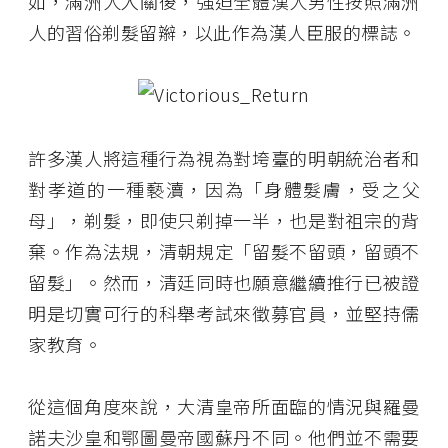
如，滿洲人入關後，強迫全體漢人男性按照滿洲
人的習俗剃髮留辮，以此作為漢人臣服的標誌。
許多漢人將這種行為視為對垮臺的明朝統治者和
對孝道的一種褻瀆，因為「身體髮膚，受之父
母」，剃髮，即使只剃掉一半，也是對祖宗的背
棄。作為法規，清朝規定「留髮不留頭，留頭不
留髮」。然而，清廷同時也願意繼續推行已被證
明是切實可行的科舉考試來徵募官員，並堅持儒
家教育。
從這個角度來說，大清皇帝所面臨的情況與羅曼
諾夫沙皇和鄂圖曼帝國蘇丹不同。他們並不需要