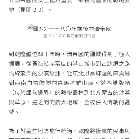
地（見圖 2-2）。
圖 2-2 1780 年前後的清帝國
到乾隆繼位四十年時，清帝國的疆域得到了極大
擴展，從黃海沿岸富庶的港口城市到古絲綢之路
沿線繁榮的沙漠綠洲，從東北風暴肆虐的庫頁島
到西南白雪皚皚的喜馬拉雅山脈，從西雙版納
（位於緬甸邊界）的熱帶叢林到北方蒙古的沙漠
與草原，這之間的廣大地域，全被併入清朝的疆
域。
為了對這些地區施行統治，乾隆將複雜的民事與