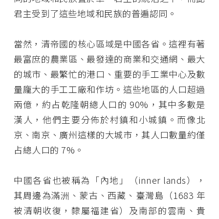
君主受到了這些地域和民族的普遍認同。
當然，清帝國的核心區域是中國各省。這裡有著
最富庶的農業區、最發達的商業和交通網、最大
的城市、最繁忙的港口、重要的手工業中心及數
量龐大的手工工廠和作坊。這些地區的人口超過
兩億，約占乾隆朝總人口的 90%，其中多數是
漢人，他們主要分佈於村鎮和小城鎮。而像北
京、南京、廣州這樣的大城市，其人口數量約僅
占總人口的 7%。
中國各省也被稱為「內地」（inner lands），
其周邊為滿洲、蒙古、西藏、臺灣島（1683 年
被清朝收復，隸屬福建省）及南部的雲南、貴