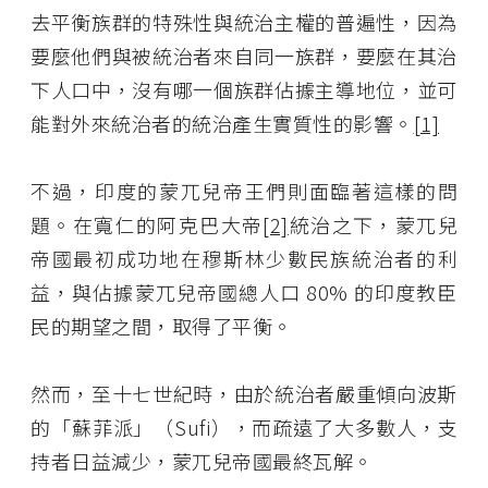
去平衡族群的特殊性與統治主權的普遍性，因為
要麼他們與被統治者來自同一族群，要麼在其治
下人口中，沒有哪一個族群佔據主導地位，並可
能對外來統治者的統治產生實質性的影響。
[1]
不過，印度的蒙兀兒帝王們則面臨著這樣的問
題。在寬仁的阿克巴大帝
[2]
統治之下，蒙兀兒
帝國最初成功地在穆斯林少數民族統治者的利
益，與佔據蒙兀兒帝國總人口 80% 的印度教臣
民的期望之間，取得了平衡。
然而，至十七世紀時，由於統治者嚴重傾向波斯
的「蘇菲派」（Sufi），而疏遠了大多數人，支
持者日益減少，蒙兀兒帝國最終瓦解。