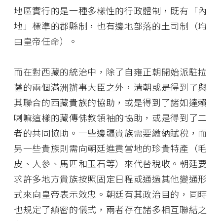
地區實行的是一種多樣性的行政體制，既有「內
地」標準的郡縣制，也有邊地部落的土司制（均
由皇帝任命）。
而在對西藏的統治中，除了自雍正朝開始派駐拉
薩的兩個滿洲辦事大臣之外，清朝或是得到了與
其聯合的西藏貴族的協助，或是得到了諸如達賴
喇嘛這樣的藏傳佛教領袖的協助，或是得到了二
者的共同協助。一些邊疆貴族需要繳納賦稅，而
另一些貴族則需向朝廷進貢當地的珍貴特產（毛
皮、人參、馬匹和玉石等）來代替稅收。朝廷要
求許多地方貴族按照固定日程或通過其他變通形
式來向皇帝表示效忠。朝廷有其政治目的，同時
也規定了縝密的儀式，兩者存在諸多相互聯結之