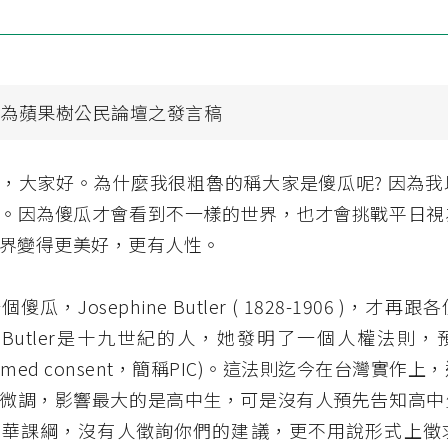
文為蘋果樹公民論壇之發言稿
，大家好。為什麼我很粗魯的稱大家是傻瓜呢? 因為我
。因為傻瓜才會看到不一樣的世界，也才會挑戰平日視
界變得更美好，更有人性。
瓜，Josephine Butler ( 1828-1906 )，才
hine Butler是十九世紀的人，她發明了一個人權法則
informed consent，簡稱PIC)。這法則迄今在台灣實
微調，影響最大的是高中生，可是沒有人預先告知高中
中華課綱，沒有人徵詢你們的建議，更不用說形式上徵