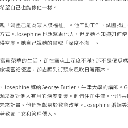
希望自己也能像他一樣。
親「竭盡己能為眾人謀福祉」。他辛勤工作，試圖找出
方式。Josephine 也想幫助他人，但是她不知道如何
得空虛。她自己說她的靈魂「深度不滿」。
富貴榮華的生活，卻在靈魂上深度不滿? 那不是傻瓜嗎
家境富裕優渥，卻志願到街頭來風吹日曬雨淋。
年，Josephine 嫁給George Butler，牛津大學的講師。G
hine想成為對他人有用的深度關懷。他們住在牛津。他們
未來計畫。他們想獻身於教育改革。Josephine 婚姻
著教養子女和管理僕人。