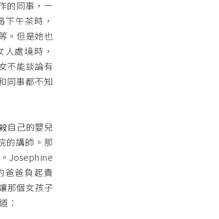
津工作的同事，一
起喝下午茶時，
等等。但是她也
女人處境時，
婦女不能談論有
友和同事都不知
謀殺自己的嬰兒
學院的講師。那
sephine
子的爸爸負起責
e 讓那個女孩子
寫道：