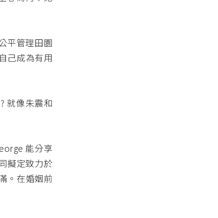
公平管理田園
使自己成為有用
? 就像朱震和
eorge 能分享
共同擬定致力於
美滿。在婚姻前