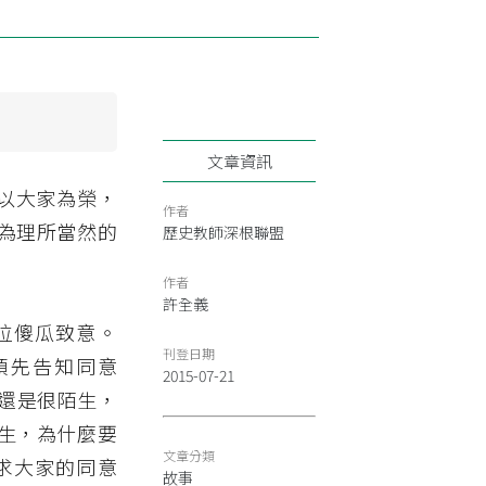
文章資訊
以大家為榮，
作者
為理所當然的
歷史教師深根聯盟
作者
許全義
再跟各位傻瓜致意。
刊登日期
，預先告知同意
2015-07-21
作上，還是很陌生，
生，為什麼要
文章分類
求大家的同意
故事