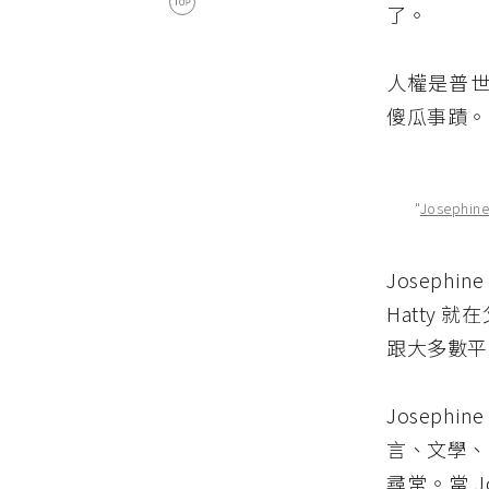
了。
人權是普世價
傻瓜事蹟。
"
Josephine 
Josephi
Hatty 
跟大多數平
Josep
言、文學、
尋常。當 