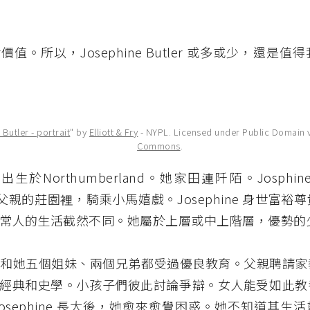
值。所以，Josephine Butler 或多或少，還是
Butler - portrait
" by
Elliott & Fry
- NYPL. Licensed under Public Domain 
Commons
.
ne 出生於Northumberland。她家田連阡陌。Josph
就在父親的莊園裡，騎乘小馬嬉戲。Josephine 身世富
常人的生活截然不同。她屬於上層或中上階層，優勢的
hine 和她五個姐妹、兩個兄弟都受過優良教育。父親聘請
經典和史學。小孩子們彼此討論爭辯。女人能受如此教
Josephine 長大後，她愈來愈覺困惑。她不知道其生