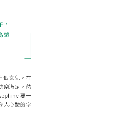
子，
為這
們渴望有個女兒。在
，而快樂滿足。然
phine 要一
令人心酸的字