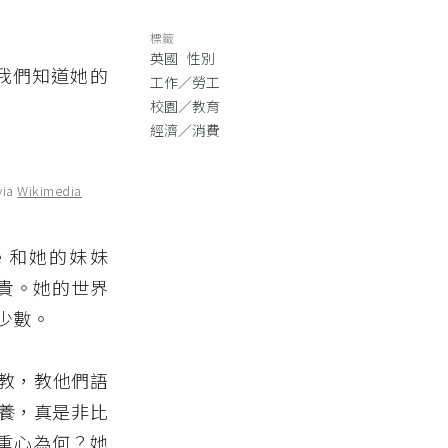
標籤
英國
性別
值得我們知道她的
工作／勞工
校園／教育
經濟／消費
via
Wikimedia
ine 和她的妹妹
裕尊貴。她的世界
少數。
家教，教他們語
養，真是非比
活重心為何？她