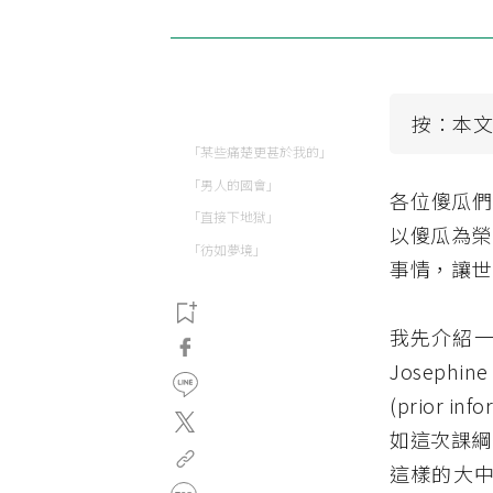
按：本
「某些痛楚更甚於我的」
「男人的國會」
各位傻瓜們
「直接下地獄」
以傻瓜為榮
「彷如夢境」
事情，讓世
我先介紹一個傻
Josep
(prior 
如這次課綱
這樣的大