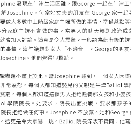
ephine 發現在牛津生活困難。跟George 一起在牛
Josephine。每當她丈夫的朋友在 George 家一
hine 要做大多數中上階級家庭主婦所做的事情，準備茶點
部分家庭主婦不會做的事。當男人的聊天轉到政治或
hine 就會加入討論。這真是令人震驚。一般認為此階級的
的事情。這些議題對女人「不適合」。George的朋
osephine。他們覺得很尷尬。
驚嚇還不僅止於此。當Josephine 聽到，一個女人因
非常震怒。每個人都知道嬰兒的父親是牛津Balliol 
貧窮。每個人都知道這個男人拒絕贍養那女孩和小嬰孩。Jo
lliol 學院院長。她要求，院長出面挑戰，要求那孩
iol 院長拒絕做任何事。Josephine 不放棄。她和Georg
。這更是令大家嚇一跳。Balliol 院長深表不贊同，他