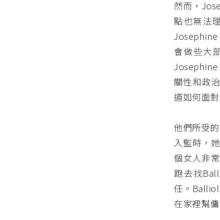
然而，Jos
點也無法理解
Josep
會做些大
Josep
關性和政治
道如何面對J
他們所受的
入監時，她
個女人非常
跑去找Ba
任。Ball
在家裡幫傭