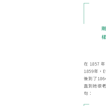
J
剛
在 1857 
1859年，
後到了186
直到她很
句：