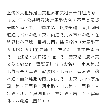
上海公共租界是由英租界和美租界合併組成的，
1865 年，公共租界決定馬路命名，不用英國或
美國名稱，而用中國地名，以免爭議。南北向的
道路用省來命名，東西向道路用城市來命名。在
租界核心區域，最初東西向幾條幹道（大馬路至
五馬路）都用主要通商口岸命名，依次是南京
路、九江路、漢口路、福州路、廣東路（廣州英
文為 Canton，實際是以城市命名），南京路以
北依序是天津路、寧波路、北京路、香港路、蘇
州路。而外灘起的南北向馬路，由東向西依序是
四川路、江西路、河南路、山東路、山西路、直
隸路、浙江路與湖北路、福建路、廣西路、雲南
路、西藏路（圖11）。