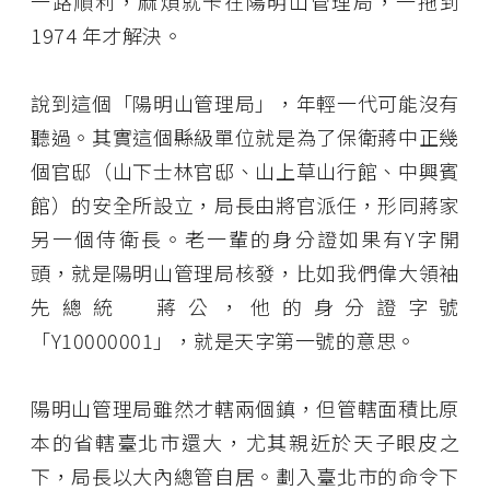
一路順利，麻煩就卡在陽明山管理局，一拖到
1974 年才解決。
說到這個「陽明山管理局」，年輕一代可能沒有
聽過。其實這個縣級單位就是為了保衛蔣中正幾
個官邸（山下士林官邸、山上草山行館、中興賓
館）的安全所設立，局長由將官派任，形同蔣家
另一個侍衛長。老一輩的身分證如果有Y字開
頭，就是陽明山管理局核發，比如我們偉大領袖
先總統 蔣公，他的身分證字號
「Y10000001」，就是天字第一號的意思。
陽明山管理局雖然才轄兩個鎮，但管轄面積比原
本的省轄臺北市還大，尤其親近於天子眼皮之
下，局長以大內總管自居。劃入臺北市的命令下