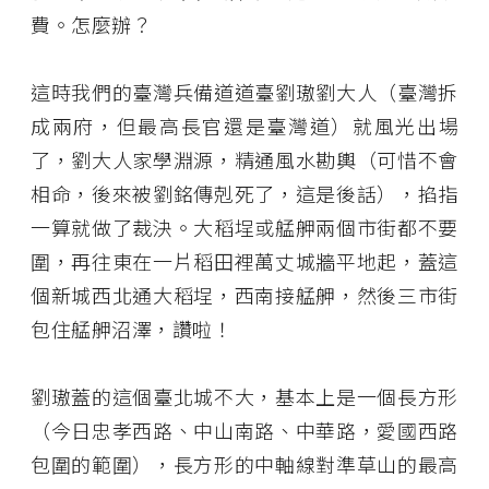
費。怎麼辦？
這時我們的臺灣兵備道道臺劉璈劉大人（臺灣拆
成兩府，但最高長官還是臺灣道）就風光出場
了，劉大人家學淵源，精通風水勘輿（可惜不會
相命，後來被劉銘傳剋死了，這是後話），掐指
一算就做了裁決。大稻埕或艋舺兩個市街都不要
圍，再往東在一片稻田裡萬丈城牆平地起，蓋這
個新城西北通大稻埕，西南接艋舺，然後三市街
包住艋舺沼澤，讚啦！
劉璈蓋的這個臺北城不大，基本上是一個長方形
（今日忠孝西路、中山南路、中華路，愛國西路
包圍的範圍），長方形的中軸線對準草山的最高