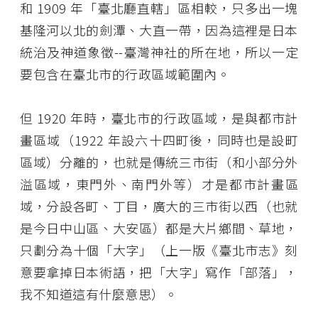
和 1909 年「臺北廳直轄」區相較，只多出一塊
基隆河以北的劍潭、大直一帶，因為這裡是日本
統治及神道象徵--臺灣神社的所在地，所以一定
要包含在臺北市的行政區域範圍內。
但 1920 年時，臺北市的行政區域，是與都市計
畫區域（1922 年設六十四町後，同時也是設町
區域）分離的，也就是傳統三市街（和小部分外
溢區域，東門外、南門外等）才是都市計畫區
域，分設各町、丁目，廣大的三市街以西（也就
是今日中山區、大安區）都是大片鄉間、草地，
只劃分為十個「大字」（上一版《臺北市志》刻
意要拿掉日本術語，把「大字」寫作「部落」，
我不知道這有什麼意思）。