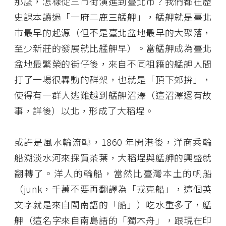
那麼，怎樣從三市街演進到臺北市？我們都在歷
史課本讀過「一府二鹿三艋舺」，艋舺就是臺北
市最早的起源（但不是臺北盆地最早的大聚落，
至少新莊的發展就比艋舺早）。當艋舺成為臺北
盆地最繁榮的街仔後，來自不同祖籍的艋舺人間
打了一場很轟動的群架，也就是「頂下郊拚」，
使得有一群人逃難越到艋舺沼澤（這沼澤還有故
事，詳後）以北，形成了大稻埕。
或許是風水輪流轉，1860 年開港後，洋商乘輪
船溯淡水河來採買茶葉，大稻埕與艋舺的興盛就
翻轉了。洋人的輪船，當然比臺灣本土的帆船
（junk，千萬不要再翻譯為「戎克船」，這個英
文字就是來自閩南語的「船」）吃水重多了，艋
舺（這名字來自南島語的「獨木舟」，跟現在印