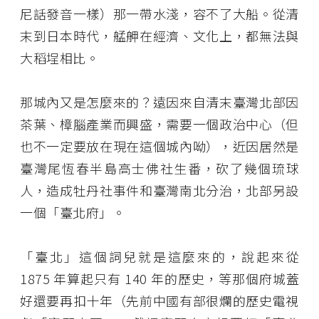
尼話發音一樣）那一帶水淺，容不了大船。從清
末到日本時代，艋舺在經濟、文化上，都無法與
大稻埕相比。
那城內又是怎麼來的？遠因來自清末臺灣北部因
茶葉、樟腦產業而興盛，需要一個政治中心（但
也不一定要放在現在這個城內呦），近因居然是
臺灣尾恆春半島高士佛社生番，砍了幾個琉球
人，造成牡丹社事件和臺灣南北分治，北部另設
一個「臺北府」。
「臺北」這個詞兒就是這麼來的，說起來從
1875 年算起只有 140 年的歷史，等那個府城蓋
好還要再扣十年（先前中國有部很爛的歷史電視