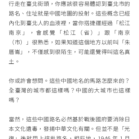
行走在臺北街頭，你應該很容易體認到臺北市的
路名、住址就是中國地圖的投射。這些概念已經
內化到臺北人的血液裡，當你搭捷運經過「松江
南京」，會感覺「松江（省）」跟「南京
（市）」很熟悉，如果知道這個地方以前叫「朱
厝崙」，不僅感到很陌生，可能還覺得叫這名真
土。
你或許會想問。這些中國地名的馬路怎麼來的？
全臺灣的城市都這樣嗎？中國的大城市也這樣
嗎？
當然，這些中國路名必然基於戰後國府要消除日
本文化遺毒，發揚中華文化有關。但並不是「光
復」後就用上這批路名，相反地，1946 年 1 月