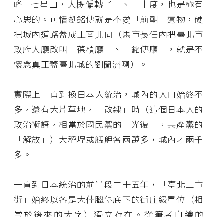
峰—七星山，大概偏轉了一、二十度，也是極有
心思的。可惜劉銘傳就是不愛「前朝」遺物，硬
把城內道路蓋成正南北向（馬市長任內把臺北市
政府大廳改叫「葆楨廳」、「銘傳廳」，就是不
懷念真正蓋臺北城的劉蘭洲啊）。
實際上一直到換日本人統治，城內的人口始終不
多，還有大片草地，「改隸」時（這個日本人的
政治術語，相當於國民黨的「光復」，共產黨的
「解放」）大稻埕或艋舺各兩萬多，城內才兩千
多。
一直到日本統治的前半段二十五年，「臺北三市
街」始終以各是大佳臘堡底下的街庄級單位（相
當於後來的大字）獨立存在。從筆者自繪的