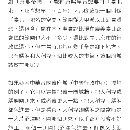
劇「康熙帝國」，戲裡康熙皇帝想要打「臺北
港」，那肖想早了兩百年）。那麼這第一個叫做
「臺北」地名的空間，範圍從大甲溪以北到臺灣
頭，還包含宜蘭在內，老實說比現在廣義臺北都
會區的範圍也大不了多少，還比對岸北京市的行
政區還小，但在當時那片可幾乎全是鄉下地方、
只有艋舺和大稻埕兩個比較大的市街，這個府城
該放在哪呢？
如果參考中華帝國蓋府城（中級行政中心）城垣
的例子，它可以選擇把蓋一圈城牆，把大稻埕或
艋舺圍起來，或者蓋更大一點，把大稻埕、艋舺
都包進去。但是看官，大稻埕跟艋舺之間當時是
一大片沼澤哪，圍哪個起來，似乎都有段會不好
施工；兩個一起圍把沼澤包進去，好像又太浪