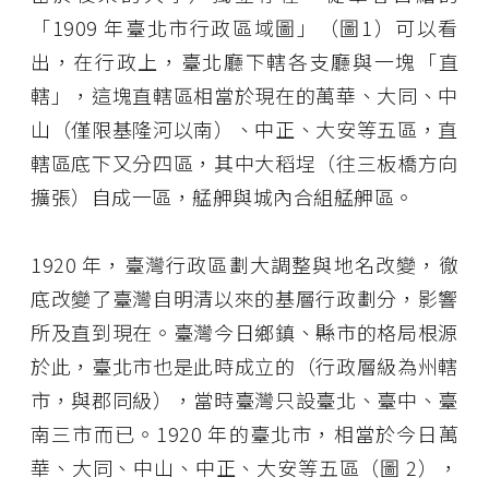
「1909 年臺北市行政區域圖」（圖1）可以看
出，在行政上，臺北廳下轄各支廳與一塊「直
轄」，這塊直轄區相當於現在的萬華、大同、中
山（僅限基隆河以南）、中正、大安等五區，直
轄區底下又分四區，其中大稻埕（往三板橋方向
擴張）自成一區，艋舺與城內合組艋舺區。
1920 年，臺灣行政區劃大調整與地名改變，徹
底改變了臺灣自明清以來的基層行政劃分，影響
所及直到現在。臺灣今日鄉鎮、縣市的格局根源
於此，臺北市也是此時成立的（行政層級為州轄
市，與郡同級），當時臺灣只設臺北、臺中、臺
南三市而已。1920 年的臺北市，相當於今日萬
華、大同、中山、中正、大安等五區（圖 2），