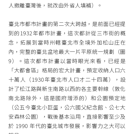
人撤離臺灣後，就改由外省人填補）。
臺北市都市計畫的第二次大跨越，是前面已經提
到的1932年都市計畫，這次都計從三市街的概
念，拓展到當時州轄臺北市全境外加松山庄在
內，完整的臺北盆地最大一片平原統一規劃（圖
9）。這次都市計畫以當時眼光來看，已經是
「大都會區」格局的宏大計畫，預定收納人口六
十萬人（1930年臺北市人口才二十四萬），設
計了松江路與新生南路以西的各主要幹線（敦化
南北路除外，這是國府增添的）和公園預定地
（公五今臺北小巨蛋，公六國父紀念館、公七大
安森林公園），戰後基本沿用，直接影響至少及
於 1990 年代的臺北城市發展，影響力之大可以