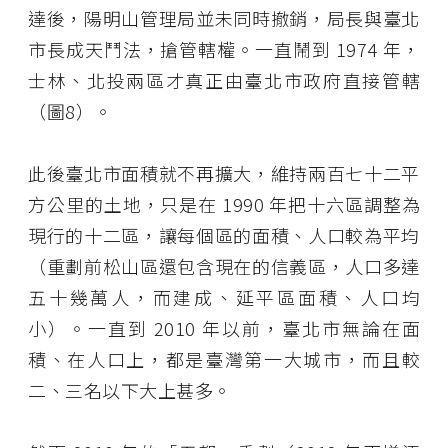
達後，陽明山管理局並未同時撤銷，局長與臺北
市長成天鬥法，搶管轄權。一直鬧到 1974 年，
士林、北投兩區才真正由臺北市政府直接管轄
（圖8）。
此後臺北市面積就不再擴大，維持兩百七十二平
方公里的土地，只是在 1990 年把十六區調整為
現行的十二區，讓每個區的面積、人口較為平均
（重劃前松山區還包含現在的信義區，人口多達
五十幾萬人，而建成、延平區面積、人口均
小）。一直到 2010 年以前，臺北市無論在面
積、在人口上，都是臺灣第一大城市，而且較
二、三名以下大上甚多。