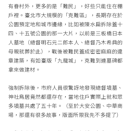
有眷村外，更多的是「難民」，好些只能住在棚
戶裡。臺北市大規模的「克難區」，長期存在於
公園預定地和城市邊緣，比如被陳水扁拆除蓋十
四、十五號公園的那一大片，以前是三板橋日本
人墓地（總督明石元二郎本人、總督乃木希典的
母親就葬於此），戰後被難民蓋成密密麻麻的違
章建築，有如臺版「九龍城」，克難到連墓碑都
拿來做建材。
強制拆除後，市府人員很驚訝地發現總督墳墓、
神社鳥居竟然都還存在，當地住戶實際上就和眾
多墳墓共處了五十年。（至於大安公園、中華商
場，那還有很多故事，版面所限我先不多提了）