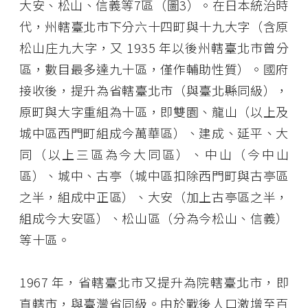
大安、松山、信義等7區（圖3）。在日本統治時
代，州轄臺北市下分六十四町與十九大字（含原
松山庄九大字，又 1935 年以後州轄臺北市曾分
區，數目最多達九十區，僅作輔助性質）。國府
接收後，提升為省轄臺北市（與臺北縣同級），
原町與大字重組為十區，即雙園、龍山（以上及
城中區西門町組成今萬華區）、建成、延平、大
同（以上三區為今大同區）、中山（今中山
區）、城中、古亭（城中區扣除西門町與古亭區
之半，組成中正區）、大安（加上古亭區之半，
組成今大安區）、松山區（分為今松山、信義）
等十區。
1967 年，省轄臺北市又提升為院轄臺北市，即
直轄市，與臺灣省同級。由於戰後人口激增至百