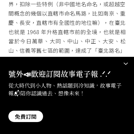
界，扣除一些特例（非中國地名命名，或超越空
間概念的幾個以直轄市命名馬路，比如南京、重
慶、長安，直轄市有全國性的地位嘛），在臺北
也就是 1968 年升格直轄市前的全境，也就是相
當於今日萬華、大同、中山、中正、大安、松
山、信義等舊七區的範圍，達成了「臺北路名」
與「中國地名」的完美對應投射！
號外📣歡迎訂閱故事電子報 .ᐟ‪‪.ᐟ
比如說，撫遠是中國東北端縣治，撫遠街就必定
從大時代到小人物、熱話題到冷知識，故事電子
在臺北舊市區東北角，東北九省的省名（比如前
報📬陪你認識過去、想像未來！
文提到的「松江省」，這個省前後只存在九年，
嫩江省跟合江省只存在四年，現在中國大陸居民
可能 99％ 不識這些省）、城市名就集中在中山
免費訂閱
區和松山區。至於西北的路名如庫倫街、哈密
街、蘭州街，就發配到大同區。西南的路名如內