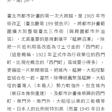
外、南門外。
臺北市都市計畫的第一次大跨越，是 1905 年市
街改正（臺北廳第 199 號告示），將都市計畫範
圍擴大到整個臺北三市街（與周圍都市外溢
區），尤其重要的是規劃填平「艋舺沼澤」，除
把一片低利用區改造為寸土寸金的「西門町」
（這是概稱，1922 年正式作為行政單位的西門
町，比現在概念的「西門町」區域要小得多），
更藉這一片新開發區，把城內、艋舺、大稻埕緊
密結合在一起。當然，除傳統舊聚落艋舺、大稻
埕的臺灣人（本島人）勢力較強外，包含城內
（被日本推倒重建）、及都市計畫後新興的西門
町、東門外、南門外、大稻埕以東的三板橋等
地，日本人的比例就特別高（而當 1945 年日本