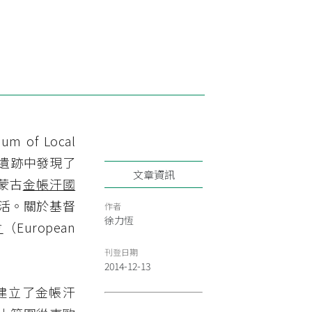
of Local
城遺跡中發現了
文章資訊
蒙古
金帳汗國
活。關於基督
作者
徐力恆
會
（European
刊登日期
2014-12-13
建立了金帳汗