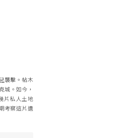
兒
襲擊。帖木
克城。如今，
幾片私人土地
定期考察這片遺