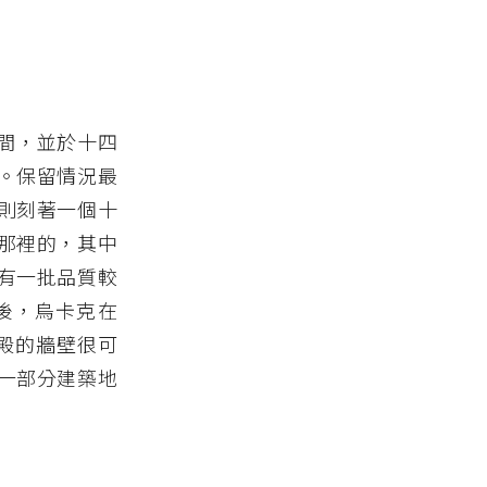
年間，並於十四
。保留情況最
則刻著一個十
那裡的，其中
有一批品質較
後，烏卡克在
神殿的牆壁很可
一部分建築地