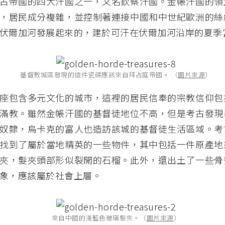
古帝國的四大汗國之一，又名欽察汗國。金帳汗國的領
，居民成分複雜，並控制著連接中國和中世紀歐洲的絲
伏爾加河發展起來的，建於可汗在伏爾加河沿岸的夏季
基督教城區發現的這件瓷碟應該來自拜占庭帝國。 （
圖片來源
）
座包含多元文化的城市，這裡的居民信奉的宗教信仰包
滿教。雖然金帳汗國的基督徒地位不高，但是考古發現
奴隸，烏卡克的富人也造訪該城的基督徒生活區域。考
找到了屬於當地精英的一些物件，其中包括一件原產地
夾，髮夾頭部形似裂開的石榴。此外，還出土了一些骨
象，應該屬於社會上層。
來自中國的淺藍色玻璃髮夾。（
圖片來源
）