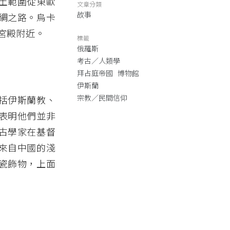
土範圍從東歐
文章分類
故事
綢之路。烏卡
宮殿附近。
標籤
俄羅斯
考古／人類學
拜占庭帝國
博物館
伊斯蘭
宗教／民間信仰
括伊斯蘭教、
表明他們並非
古學家在基督
來自中國的淺
瓷飾物，上面