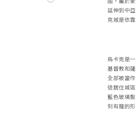
國，屬於蒙
延伸到中亞
克城是依靠
烏卡克是一
基督教和薩
全部被當作
徒居住城區
藍色玻璃髮
刻有龍的形