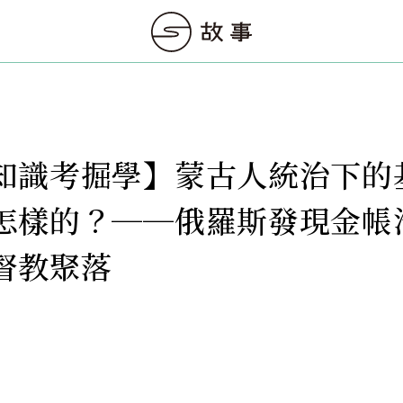
知識考掘學】蒙古人統治下的
怎樣的？──俄羅斯發現金帳
督教聚落