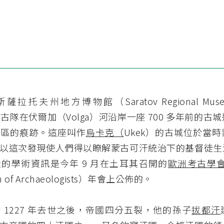
拉托夫州地方博物館（Saratov Regional Museum 
考古隊在伏爾加（Volga）河沿岸一座 700 多年前的古
住區的痕跡。這座叫作
烏卡克（
Ukek）的古城位於當時
以這次發現使人們得以瞭解蒙古可汗統治下的基督徒生
的學術資訊是今年 9 月在土耳其召開的
歐洲考古學
ion of Archaeologists）年會上公佈的。
 1227 年去世之後，帝國四分五裂，他的孫子
拔都汗