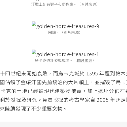
浮雕上刻有獅子和獅身鷹。（
圖片來源
）
陶罐。（
圖片來源
）
烏卡克遺址發現現場。（
圖片來源
）
十四世紀末開始衰敗，而烏卡克城於 1395 年遭到
帖木
國佔領了金帳汗國先前統治的大片領土，並摧毀了烏卡
烏卡克的土地已經被現代建築物覆蓋，加上遺址分佈在
利於發掘及研究。負責挖掘的考古學家自 2005 年起
來陸續發現了不少重要文物。