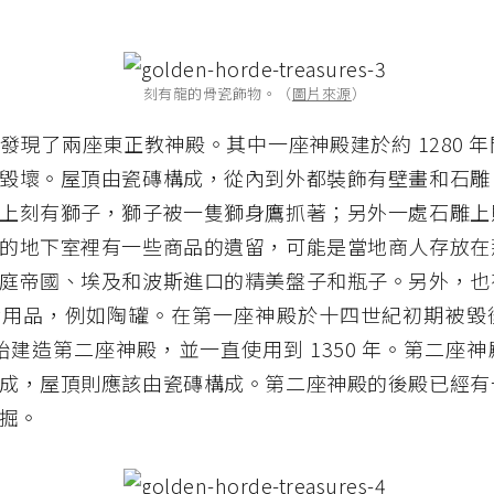
刻有龍的骨瓷飾物。（
圖片來源
）
發現了兩座東正教神殿。其中一座神殿建於約 1280 
毀壞。屋頂由瓷磚構成，從內到外都裝飾有壁畫和石雕
上刻有獅子，獅子被一隻獅身鷹抓著；另外一處石雕上
的地下室裡有一些商品的遺留，可能是當地商人存放在
庭帝國、埃及和波斯進口的精美盤子和瓶子。另外，也
活用品，例如陶罐。在第一座神殿於十四世紀初期被毀
年開始建造第二座神殿，並一直使用到 1350 年。第二座
成，屋頂則應該由瓷磚構成。第二座神殿的後殿已經有
掘。