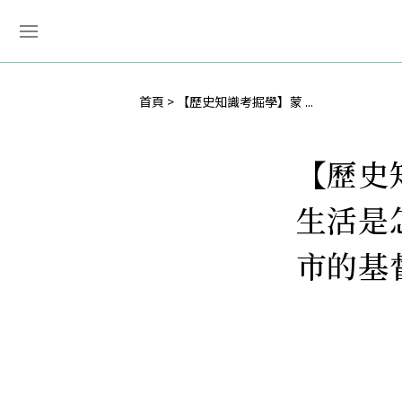
首頁
【歷史知識考掘學】蒙 ...
【歷史
生活是
市的基