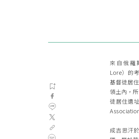
來自俄羅斯薩
Lore）的
基督徒居
領土內，所
徒居住遺址
Associat
成吉思汗於