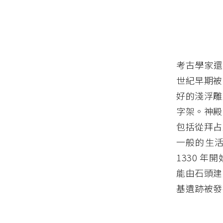
考古學家還
世紀早期被
好的淺浮雕
字架。神殿
包括從拜占
一般的生
1330 
能由石頭建
基遺跡被發