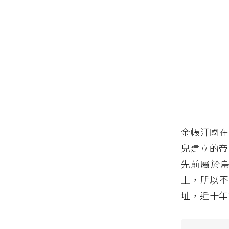
金帳汗國在
兒建立的帝
先前屬於
上，所以不
址，近十年