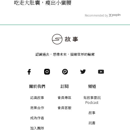
吃走大肚囊，瘦出小蠻腰
Recommended by
認識過去，想像未來
，
描繪世界的輪廓
關於我們
訂閱
頻道
認識故事
會員專區
有故事要說
Podcast
商業合作
會員客服
故事
成為作者
說書
加入團隊