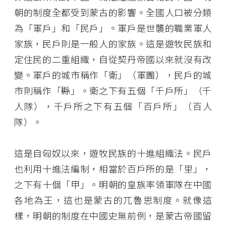
朝的制度全都受到蒙古的影響。全國人口被分類
為「軍戶」和「民戶」。軍戶是世襲的職業軍人
家族，民戶則是一般人的家族。這是遊牧民族和
定住民的二重組織，自從契丹帝國以來就沒有改
變。軍戶的城市稱作「衛」（軍團），民戶的城
市則稱作「縣」。衛之下有五個「千戶所」（千
人隊），千戶所之下有五個「百戶所」（百人
隊）。
這是自匈奴以來，遊牧民族的十進組織法。民戶
也利用十進法編制，相當於百戶所的是「里」，
之下有十個「甲」。明朝的皇族率領軍隊在中國
各地為王，這也是蒙古的兀魯思制度。就像這
樣，明朝的制度在中國史無前例，是蒙古帝國留