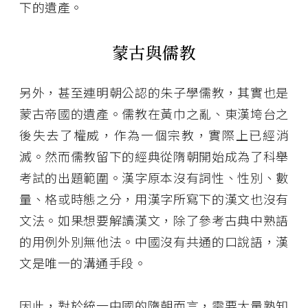
下的遺產。
蒙古與儒教
另外，甚至連明朝公認的朱子學儒教，其實也是
蒙古帝國的遺產。儒教在黃巾之亂、東漢垮台之
後失去了權威，作為一個宗教，實際上已經消
滅。然而儒教留下的經典從隋朝開始成為了科舉
考試的出題範圍。漢字原本沒有詞性、性別、數
量、格或時態之分，用漢字所寫下的漢文也沒有
文法。如果想要解讀漢文，除了參考古典中熟語
的用例外別無他法。中國沒有共通的口說語，漢
文是唯一的溝通手段。
因此，對於統一中國的隋朝而言，需要大量熟知