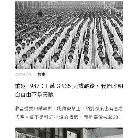
裡幾乎沒有臺灣史，一路 ...
故事
2026-07-16
重返 1987：1 萬 3,935 天戒嚴後，我們才明
白自由不是天賦
收音機要申請執照，跳舞被禁止，頭髮長度也有官方
標準。這不是科幻小說的情節，而是臺灣戒嚴38年
的日常。從1982年美國國會聽證，到 1987 年那道解
嚴令，這段歷 ...