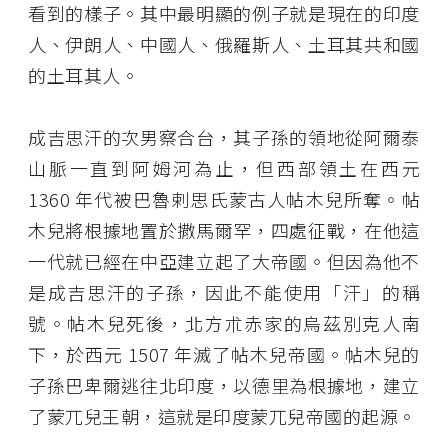
看到的樣子。其中最明顯的例子就是現在的印度
人、伊朗人、中國人、俄羅斯人、土耳其共和國
的土耳其人。
成吉思汗的次男察合台，其子孫的領地從阿爾泰
山脈一直到阿姆河為止，但西部領土在西元
1360 年代被巴魯剌思氏蒙古人帖木兒所奪。帖
木兒將根據地置於撒馬爾罕，四處征戰，在他這
一代就已經在中亞建立起了大帝國。但因為他不
是成吉思汗的子孫，因此不能使用「汗」的稱
號。帖木兒死後，北方朮赤家的烏茲別克人南
下，於西元 1507 年滅了帖木兒帝國。帖木兒的
子孫巴卑爾逃往北印度，以德里為根據地，建立
了蒙兀兒王朝，這就是印度蒙兀兒帝國的起源。