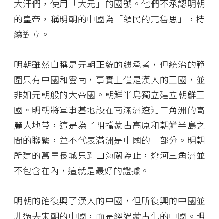
大汗們，使用「大元」的國號。他們不承認明朝
的皇帝，稱明朝的中國為「領民的兀魯思」，持
續對立。
明朝雖然自稱是元朝正統的繼承者，但統治的範
圍只有中國和雲南，事實上僅是漢人的王國，並
非如元朝般的大帝國。朝鮮半島獨立建立朝鮮王
國。明朝將軍事基地設在南滿洲遼河三角洲的高
麗人地帶，這是為了阻擋蒙古高原和朝鮮半島之
間的聯繫，並不代表滿洲是中國的一部分。明朝
所建的萬里長城只到山海關為止，遼河三角洲並
不包含在內，這就是最好的證據。
明朝的確復興了漢人的中國，但所復興的中國並
非過去宋朝的中國，而是經過蒙古化的中國。明