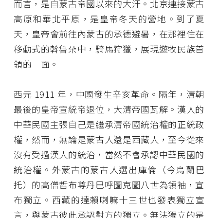
而言，是自蒙古帝國以來的大汗。北京連接蒙古
高原和華北平原，是皇帝冬天的營地。到了夏
天，皇帝會前往內蒙古的承德避暑，在那裡住在
移動式的斡魯朵中，騎馬狩獵，展現遊牧民族首
領的一面。
西元 1911 年，中國發生辛亥革命。隔年，清朝
最後的皇帝宣統帝退位，大清帝國瓦解。漢人的
中華民國主張自己是繼承清帝國統治權的正統政
權，然而，無論是蒙古人還是西藏人，至今從來
沒有受過漢人的統治，當然不會承認中華民國的
統治權。外蒙古的蒙古人選出庫倫（今烏蘭巴
托）的高僧哲布尊丹巴呼圖克圖八世為領袖，宣
布獨立。西藏的達賴喇嘛十三世也發表獨立宣
言，與蒙古彼此承認對方的獨立。無法獨立的是