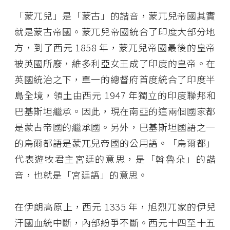
「蒙兀兒」是「蒙古」的諧音，蒙兀兒帝國其實
就是蒙古帝國。蒙兀兒帝國統合了印度大部分地
方，到了西元 1858 年，蒙兀兒帝國最後的皇帝
被英國所廢，維多利亞女王成了印度的皇帝。在
英國統治之下，單一的總督府首度統合了印度半
島全境，領土由西元 1947 年獨立的印度聯邦和
巴基斯坦繼承。因此，現在南亞的這兩個國家都
是蒙古帝國的繼承國。另外，巴基斯坦國語之一
的烏爾都語是蒙兀兒帝國的公用語。「烏爾都」
代表遊牧君主宮廷的意思，是「斡魯朵」的諧
音，也就是「宮廷語」的意思。
在伊朗高原上，西元 1335 年，旭烈兀家的伊兒
汗國血統中斷，內部紛爭不斷。西元十四至十五