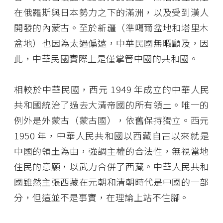
在俄羅斯與日本勢力之下的滿洲，以及受到漢人
開發的內蒙古。至於新疆（準噶爾盆地和塔里木
盆地）也因為太過偏遠，中華民國無暇顧及，因
此，中華民國實際上是僅掌管中國的共和國。
相較於中華民國，西元 1949 年成立的中華人民
共和國統治了過去大清帝國的所有領土。唯一的
例外是外蒙古（蒙古國），依舊保持獨立。西元
1950 年，中華人民共和國以西藏自古以來就是
中國的領土為由，強調主權的合法性，無視當地
住民的意願，以武力合併了西藏。中華人民共和
國雖然主張西藏在元朝和清朝時代是中國的一部
分，但這並不是事實，在理論上站不住腳。