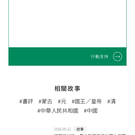
行動支持
相關故事
#書評
#蒙古
#元
#國王／皇帝
#清
#中華人民共和國
#中國
2018-05-12
故事