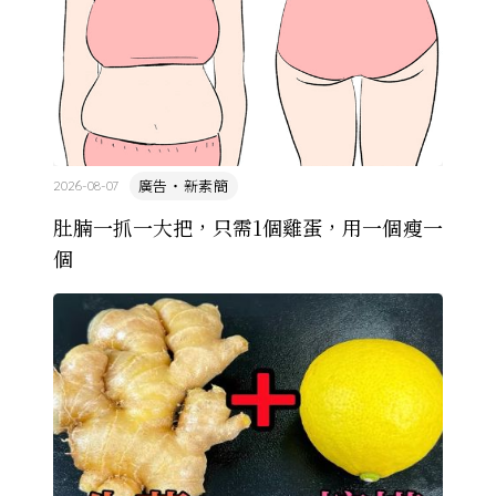
廣告・新素簡
2026-08-07
肚腩一抓一大把，只需1個雞蛋，用一個瘦一
個