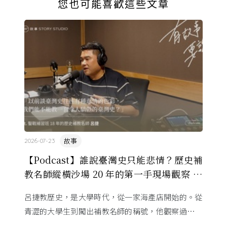
您也可能喜歡這些文章
故事
2026-07-23
【Podcast】誰說臺灣史只能悲情？歷史補
教名師縱橫沙場 20 年的第一手現場觀察 ft.
呂捷
呂捷教歷史，是大學時代，從一家海產店開始的。從
青澀的大學生到闖出補教名師的稱號，他觀察過幾十
萬名學生怎麼學歷史，也看著臺灣的歷史教育從課本