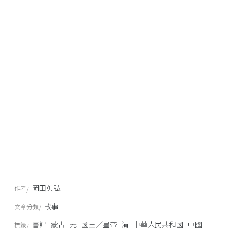
岡田英弘
作者
故事
文章分類
書評
蒙古
元
國王／皇帝
清
中華人民共和國
中國
標籤