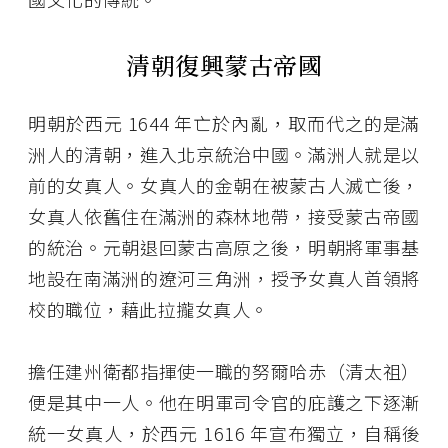
清朝復興蒙古帝國
明朝於西元 1644 年亡於內亂，取而代之的是滿
洲人的清朝，進入北京統治中國。滿洲人就是以
前的女真人。女真人的金朝在被蒙古人滅亡後，
女真人依舊住在滿洲的森林地帶，接受蒙古帝國
的統治。元朝退回蒙古高原之後，明朝將軍事基
地設在南滿洲的遼河三角洲，授予女真人首領將
校的職位，藉此拉攏女真人。
擔任建州衛都指揮使一職的努爾哈赤（清太祖）
便是其中一人。他在明軍司令官的庇護之下逐漸
統一女真人，於西元 1616 年宣布獨立，自稱後