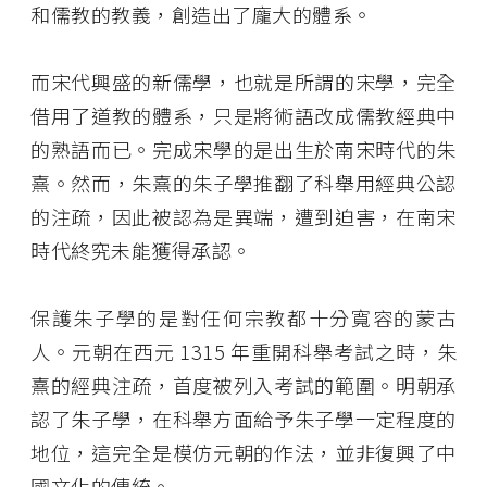
和儒教的教義，創造出了龐大的體系。
而宋代興盛的新儒學，也就是所謂的宋學，完全
借用了道教的體系，只是將術語改成儒教經典中
的熟語而已。完成宋學的是出生於南宋時代的朱
熹。然而，朱熹的朱子學推翻了科舉用經典公認
的注疏，因此被認為是異端，遭到迫害，在南宋
時代終究未能獲得承認。
保護朱子學的是對任何宗教都十分寬容的蒙古
人。元朝在西元 1315 年重開科舉考試之時，朱
熹的經典注疏，首度被列入考試的範圍。明朝承
認了朱子學，在科舉方面給予朱子學一定程度的
地位，這完全是模仿元朝的作法，並非復興了中
國文化的傳統。