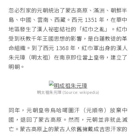
忽必烈家的元朝統治了蒙古高原、滿洲、朝鮮半
島、中國、雲南、西藏。西元 1351 年，在華中
地區發生了漢人祕密結社的「紅巾之亂」。紅巾
受到祆教千年王國思想的影響，是白蓮教徒的革
命組織。到了西元 1368 年，紅巾軍出身的漢人
朱元璋（明太祖）在南京即位當上皇帝，建立了
明朝。
明太祖朱元璋 (Source: wikipedia)
同年，元朝皇帝烏哈噶圖汗（元順帝）放棄中
國，退回了蒙古高原。然而，元朝並非就此滅
亡。蒙古高原上的蒙古人依舊擁戴成吉思汗家的