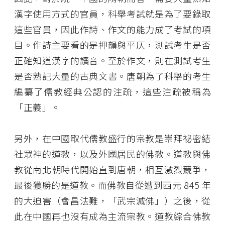
漢字使用方式的官員，科舉考試就是為了要錄取
這些官員，因此作詩、作文的能力成了考試的項
目。作詩主要看的是押韻與平仄，測試考生是否
正確知道漢字的讀音。至於作文，則在測試考生
是否熟記大量的古典文書。唐朝為了科舉的考生
編纂了儒教經典公認的注疏，這些注疏被稱為
「正義」。
另外，在中國取代儒教盛行的宗教是崇拜祕密結
社眾神的道教，以及外國居民的佛教。道教與佛
教從南北朝時代開始直到唐朝，相互激烈競爭，
最後獲勝的是道教。而佛教自從遭到西元 845 年
的大迫害（會昌法難，「武宗滅佛」）之後，從
此在中國再也沒有成為主流宗教。道教綜合佛教