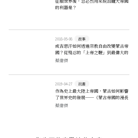
征服世界後，忽必烈用來統治龐大帝國
的利器是？
2018-05-08
故事
成吉思汗如何透過宗教自由改變蒙古帝
國？從殘忍的「上帝之鞭」到最偉大的
征服者
蔡偉傑
2019-04-27
說書
作為史上最大陸上帝國，蒙古如何影響
了世界史的發展──《蒙古帝國的漫長
遺緒》
蔡偉傑