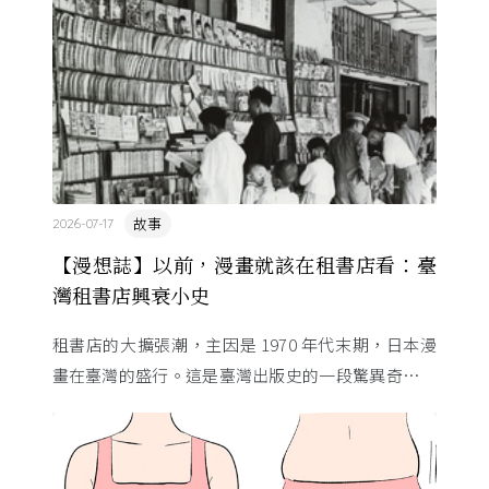
故事
2026-07-17
【漫想誌】以前，漫畫就該在租書店看：臺
灣租書店興衰小史
租書店的大擴張潮，主因是 1970 年代末期，日本漫
畫在臺灣的盛行。這是臺灣出版史的一段驚異奇航。
由於臺灣和日本自 1972 年斷交，著作權失去國與國
的協定保護 ...