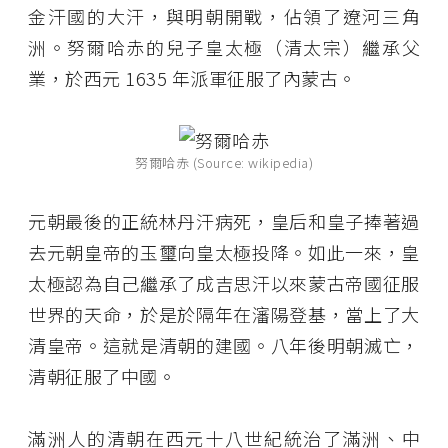
金汗國的大汗，與明朝開戰，佔領了遼河三角
洲。努爾哈赤的兒子皇太極（清太宗）繼承父
業，於西元 1635 年派軍征服了內蒙古。
努爾哈赤 (Source: wikipedia)
元朝最後的正統林丹汗病死，皇后和皇子捧著過
去元朝皇帝的玉璽向皇太極投降。如此一來，皇
太極認為自己繼承了成吉思汗以來蒙古帝國征服
世界的天命，於是於隔年在瀋陽登基，當上了大
清皇帝。這就是清朝的建國。八年後明朝滅亡，
清朝征服了中國。
滿洲人的清朝在西元十八世紀統治了滿洲、中