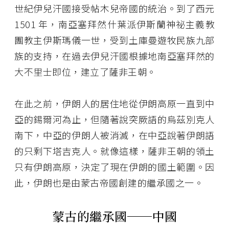
世紀伊兒汗國接受帖木兒帝國的統治。到了西元
1501 年，南亞塞拜然什葉派伊斯蘭神祕主義教
團教主伊斯瑪儀一世，受到土庫曼遊牧民族九部
族的支持，在過去伊兒汗國根據地南亞塞拜然的
大不里士即位，建立了薩非王朝。
在此之前，伊朗人的居住地從伊朗高原一直到中
亞的錫爾河為止，但隨著說突厥語的烏茲別克人
南下，中亞的伊朗人被消滅，在中亞說著伊朗語
的只剩下塔吉克人。就像這樣，薩非王朝的領土
只有伊朗高原，決定了現在伊朗的國土範圍。因
此，伊朗也是由蒙古帝國創建的繼承國之一。
蒙古的繼承國──
中國