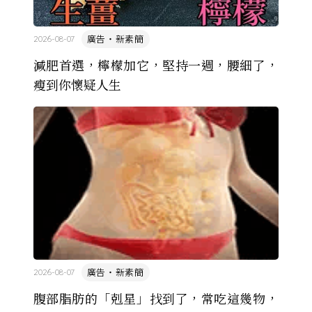
廣告・新素簡
2026-08-07
減肥首選，檸檬加它，堅持一週，腰細了，
瘦到你懷疑人生
廣告・新素簡
2026-08-07
腹部脂肪的「剋星」找到了，常吃這幾物，