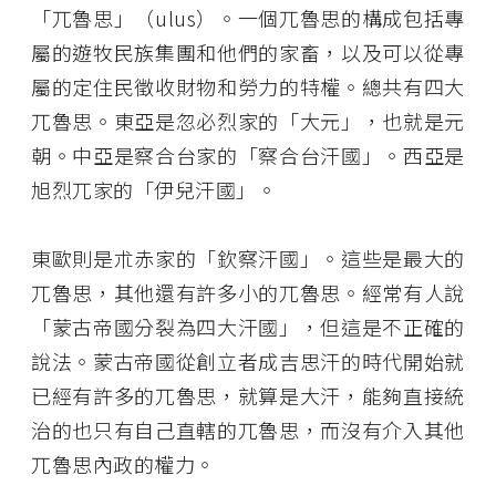
「兀魯思」（ulus）。一個兀魯思的構成包括專
屬的遊牧民族集團和他們的家畜，以及可以從專
屬的定住民徵收財物和勞力的特權。總共有四大
兀魯思。東亞是忽必烈家的「大元」，也就是元
朝。中亞是察合台家的「察合台汗國」。西亞是
旭烈兀家的「伊兒汗國」。
東歐則是朮赤家的「欽察汗國」。這些是最大的
兀魯思，其他還有許多小的兀魯思。經常有人說
「蒙古帝國分裂為四大汗國」，但這是不正確的
說法。蒙古帝國從創立者成吉思汗的時代開始就
已經有許多的兀魯思，就算是大汗，能夠直接統
治的也只有自己直轄的兀魯思，而沒有介入其他
兀魯思內政的權力。