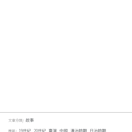
故事
文章分類
19世紀
20世紀
臺灣
中國
清治時期
日治時期
標籤