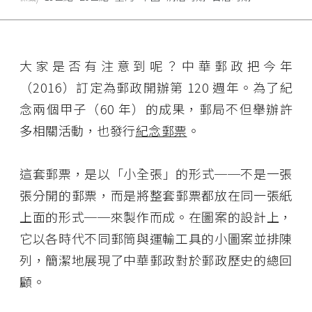
大家是否有注意到呢？中華郵政把今年
（2016）訂定為郵政開辦第 120 週年。為了紀
念兩個甲子（60 年）的成果，郵局不但舉辦許
多相關活動，也發行
紀念郵票
。
這套郵票，是以「小全張」的形式──不是一張
張分開的郵票，而是將整套郵票都放在同一張紙
上面的形式──來製作而成。在圖案的設計上，
它以各時代不同郵筒與運輸工具的小圖案並排陳
列，簡潔地展現了中華郵政對於郵政歷史的總回
顧。