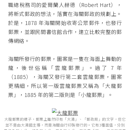
職總稅務司的愛爾蘭人赫德（Robert Hart），
將新式郵政的想法，落實在海關郵政的規劃上。
於是，1878 年海關開始收寄公眾郵件，也發行
郵票，並跟民間書信館合作，建立比較完整的郵
傳網絡。
海關所發行的郵票，圖案是一隻在海面上舞動的
龍，後世俗稱「雲龍郵票」。過了 7 年
（1885），海關又發行第二套雲龍郵票，圖案
更精細，所以第一版雲龍郵票又稱為「大龍郵
票」，1885 年的第二版則是「小龍郵票」。
大龍郵票的樣子，郵票上雖然印有「大清」、「郵政局」的文字，但它
並不是由大清國主導，而是海關自行印製發行的。它有3種面值，分別