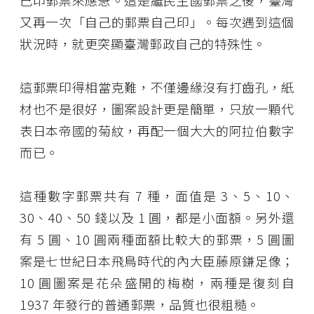
己印郵票來應急。這是繼民主國郵票之後，臺灣
又再一次「自己的郵票自己印」。每次遇到這個
狀況時，就更突顯臺灣郵政自己的特殊性。
這郵票印得相當克難，不僅邊緣沒有打齒孔，紙
材也不是很好，圖案設計更是簡單，只放一顆代
表日本帝國的菊紋，再配一個大大的阿拉伯數字
而已。
這種數字郵票共有 7 種，面值是 3、5、10、
30、40、50 錢以及 1 圓，都是小面額。另外還
有 5 圓、10 圓兩種面額比較大的郵票，5 圓圖
案是七世紀日本飛鳥時代的內大臣藤原鎌足像；
10 圓圖案是花朵盛開的梅樹，兩種是復刻自
1937 年發行的普通郵票，品質也很粗糙。