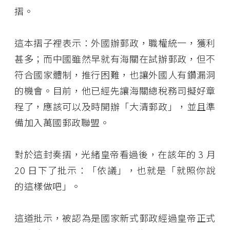
摺。
這本摺子裡表示：外國辦郵政，職權統一，獲利
甚多；而中國雖然早就有海關在試辦郵政，但不
符合國家體制，推行困難，也讓外國人有鑽漏洞
的機會。目前，他已經先讓海關總稅務司擬好章
程了，應該可以及時開辦「大清郵政」，並且準
備加入萬國郵政聯盟。
對於這封奏摺，光緒皇帝看過後，在該年的 3 月
20 日下了批示：「依議」，也就是「就照你說
的這樣做吧」。
這道批示，被認為是國家新式郵政經過皇帝正式