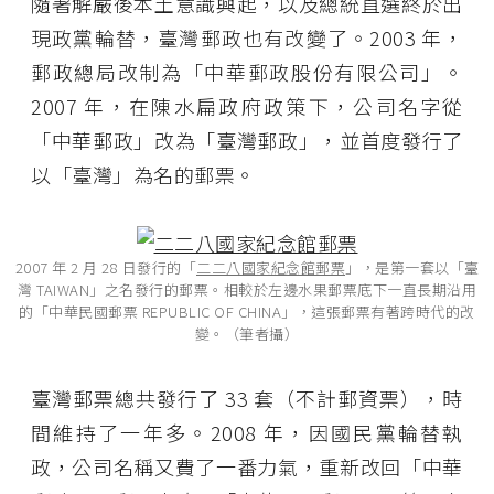
隨著解嚴後本土意識興起，以及總統直選終於出
現政黨輪替，臺灣郵政也有改變了。2003 年，
郵政總局改制為「中華郵政股份有限公司」。
2007 年，在陳水扁政府政策下，公司名字從
「中華郵政」改為「臺灣郵政」，並首度發行了
以「臺灣」為名的郵票。
2007 年 2 月 28 日發行的「
二二八國家紀念館郵票
」，是第一套以「臺
灣 TAIWAN」之名發行的郵票。相較於左邊水果郵票底下一直長期沿用
的「中華民國郵票 REPUBLIC OF CHINA」，這張郵票有著跨時代的改
變。（筆者攝）
臺灣郵票總共發行了 33 套（不計郵資票），時
間維持了一年多。2008 年，因國民黨輪替執
政，公司名稱又費了一番力氣，重新改回「中華