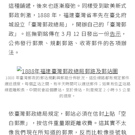
這種舖遞，後來也逐漸廢弛。同樣受到歐美新式
郵政刺激，1888 年，福建臺灣省率先在臺北府
城設立「臺灣郵政總局」，開辦自己的「臺灣郵
政」。巡撫劉銘傳在 3 月 12 日發出一份
告示
，
公佈發行郵票、規劃郵路、收寄郵件的各項辦
法。
1888 年臺灣郵政的郵站規劃與郵路分佈狀況，這些線路都有規定郵件
運送速度。每個正站之間，有半天時間可以運送郵件；如果有些正站路
線距離較長，中間就會設個腰站。至於傍站，則是規定 2 小時 9.5 公里
的速度。
依臺灣郵政總局規定，郵站必須在信封上貼「空
白郵票」，按信件重量跟距離收費。這其實不太
像我們現在所知道的郵票，反而比較像掛號執