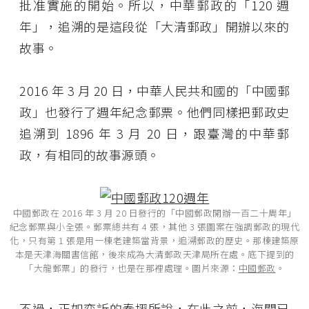
批准實施的開始。所以，中華郵政的「120 週
年」，追溯的是這段從「大清郵政」開辦以來的
故事。
2016 年 3 月 20 日，中華人民共和國的「中國郵
政」也發行了週年紀念郵票。他們同樣把郵政史
追溯到 1896 年 3 月 20 日，跟臺灣的中華郵
政，有相同的故事源頭。
中國郵政在 2016 年 3 月 20 日發行的「中國郵政開辦一百二十周年」
紀念郵票與小全張。郵票總共有 4 張，其他 3 張圖案在強調郵政的現代
化，只有第 1 張是用一棟老建築當背景，追溯郵政的歷史。那棟建築原
本是天津海關書信館，後來成為大清郵政天津局所在處。底下提到的
「大龍郵票」的發行，也是在那裡處理。圖片來源：
中國郵政
。
不過，正如奕訢的奏摺所說，在此之前，海關已