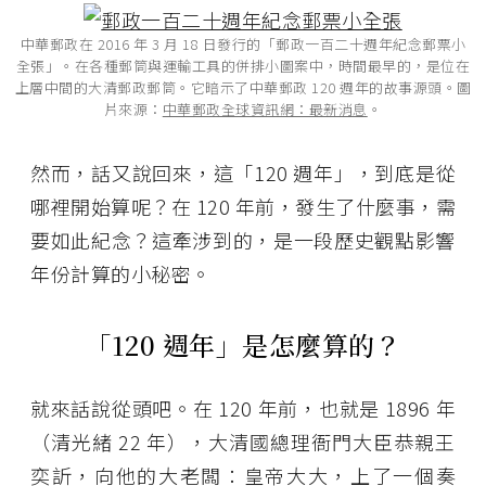
中華郵政在 2016 年 3 月 18 日發行的「郵政一百二十週年紀念郵票小
全張」。在各種郵筒與運輸工具的併排小圖案中，時間最早的，是位在
上層中間的大清郵政郵筒。它暗示了中華郵政 120 週年的故事源頭。圖
片來源：
中華郵政全球資訊網：最新消息
。
然而，話又說回來，這「120 週年」，到底是從
哪裡開始算呢？在 120 年前，發生了什麼事，需
要如此紀念？這牽涉到的，是一段歷史觀點影響
年份計算的小秘密。
「120 週年」是怎麼算的？
就來話說從頭吧。在 120 年前，也就是 1896 年
（清光緒 22 年），大清國總理衙門大臣恭親王
奕訢，向他的大老闆：皇帝大大，上了一個奏