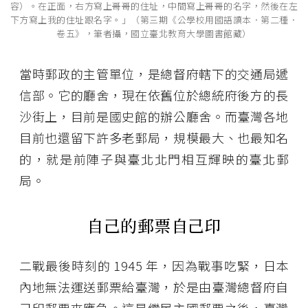
容）。在正面，右方寫上哥哥的住址，中間寫上哥哥的名字，然後在左
下方寫上我的住址跟名字。」（第三期《公學校用國語讀本．第二種．
卷五》，筆者攝，國立臺北教育大學圖書館藏）
當時郵政的主管單位，是總督府轄下的交通局遞
信部。它的廳舍，現在依舊位於總統府後方的長
沙街上，目前是國史館的辦公廳舍。而臺灣各地
目前也還留下許多老郵局，規模最大、也最知名
的，就是前陣子與臺北北門相互輝映的臺北郵
局。
自己的郵票自己印
二戰最後時刻的 1945 年，因為戰事吃緊，日本
內地無法運送郵票給臺灣，於是由臺灣總督府自