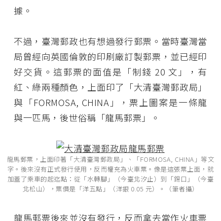
據。
不過，臺灣郵政也有想過發行郵票。當時臺灣當
局曾經向英國倫敦的印刷廠訂製郵票，並已經印
好交貨。這郵票的面值是「制錢 20 文」，有
紅、綠兩種顏色，上面印了「大清臺灣郵政局」
與「FORMOSA, CHINA」，票上圖案是一條龍
與一匹馬，後世俗稱「龍馬郵票」。
龍馬郵票，上面印著「大清臺灣郵政局」、「FORMOSA, CHINA」等文
字。後來沒有正式發行使用，反而權充為火車票。像是這張票上面，就
加蓋了乘車的起迄點：從「水轉腳」（今臺北汐止）到「錫口」（今臺
北松山），票價是「洋五點」（洋銀 0.05 元）。（筆者攝）
龍馬郵票後來並沒有發行，反而拿去當作火車票