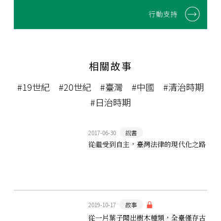
行動支持
相關故事
#19世紀
#20世紀
#臺灣
#中國
#清治時期
#日治時期
2017-06-30
說書
從繼受到自主，臺灣法律的現代化之路
2019-10-17
故事
從一片葉子聞出樹木種類，全臺僅存古