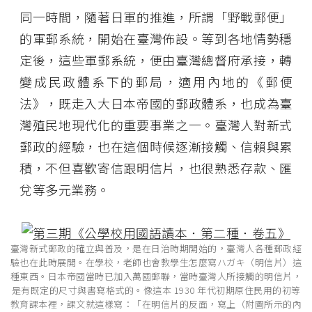
同一時間，隨著日軍的推進，所謂「野戰郵便」
的軍郵系統，開始在臺灣佈設。等到各地情勢穩
定後，這些軍郵系統，便由臺灣總督府承接，轉
變成民政體系下的郵局，適用內地的《郵便
法》，既走入大日本帝國的郵政體系，也成為臺
灣殖民地現代化的重要事業之一。臺灣人對新式
郵政的經驗，也在這個時候逐漸接觸、信賴與累
積，不但喜歡寄信跟明信片，也很熟悉存款、匯
兌等多元業務。
臺灣新式郵政的確立與普及，是在日治時期開始的，臺灣人各種郵政經
驗也在此時展開。在學校，老師也會教學生怎麼寫ハガキ（明信片）這
種東西。日本帝國當時已加入萬國郵聯，當時臺灣人所接觸的明信片，
是有既定的尺寸與書寫格式的。像這本 1930 年代初期原住民用的初等
教育課本裡，課文就這樣寫：「在明信片的反面，寫上（附圖所示的內