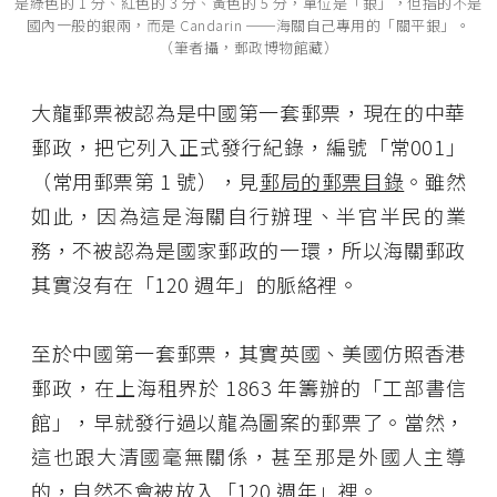
是綠色的 1 分、紅色的 3 分、黃色的 5 分，單位是「銀」，但指的不是
國內一般的銀兩，而是 Candarin ──海關自己專用的「關平銀」。
（筆者攝，郵政博物館藏）
大龍郵票被認為是中國第一套郵票，現在的中華
郵政，把它列入正式發行紀錄，編號「常001」
（常用郵票第 1 號），見
郵局的郵票目錄
。雖然
如此，因為這是海關自行辦理、半官半民的業
務，不被認為是國家郵政的一環，所以海關郵政
其實沒有在「120 週年」的脈絡裡。
至於中國第一套郵票，其實英國、美國仿照香港
郵政，在上海租界於 1863 年籌辦的「工部書信
館」，早就發行過以龍為圖案的郵票了。當然，
這也跟大清國毫無關係，甚至那是外國人主導
的，自然不會被放入「120 週年」裡。