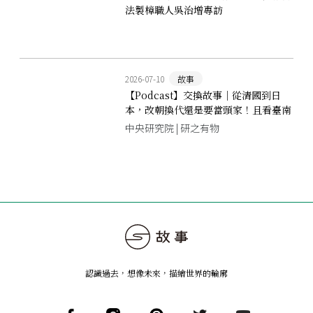
法製樟職人吳治增專訪
2026-07-10
故事
【Podcast】交換故事｜從清國到日
本，改朝換代還是要當頭家！且看臺南
商人如何逆風求生？
中央研究院 | 研之有物
認識過去，想像未來
，
描繪世界的輪廓