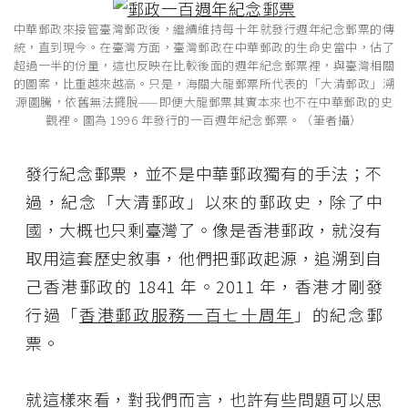
中華郵政來接管臺灣郵政後，繼續維持每十年就發行週年紀念郵票的傳
統，直到現今。在臺灣方面，臺灣郵政在中華郵政的生命史當中，佔了
超過一半的份量，這也反映在比較後面的週年紀念郵票裡，與臺灣相關
的圖案，比重越來越高。只是，海關大龍郵票所代表的「大清郵政」溯
源圖騰，依舊無法擺脫——即便大龍郵票其實本來也不在中華郵政的史
觀裡。圖為 1996 年發行的一百週年紀念郵票。（筆者攝）
發行紀念郵票，並不是中華郵政獨有的手法；不
過，紀念「大清郵政」以來的郵政史，除了中
國，大概也只剩臺灣了。像是香港郵政，就沒有
取用這套歷史敘事，他們把郵政起源，追溯到自
己香港郵政的 1841 年。2011 年，香港才剛發
行過「
香港郵政服務一百七十周年
」的紀念郵
票。
就這樣來看，對我們而言，也許有些問題可以思