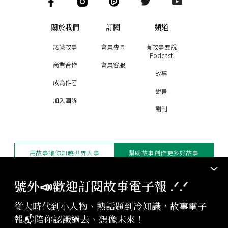
關於我們
訂閱
頻道
認識故事
會員專區
有故事要說
Podcast
商業合作
會員客服
故事
成為作者
說書
加入團隊
副刊
用故事讓你知曉世界大事
幫助故事創作更多好故事
訂閱電子報
贊助支持
號外📣歡迎訂閱故事電子報 .ᐟ‪‪.ᐟ
從大時代到小人物、熱話題到冷知識，故事電子
版權聲明與轉載規範
報📬陪你認識過去、想像未來！
授權與合作：
contact@storystudio.tw