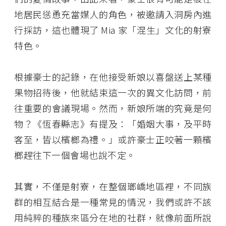
地居民慫恿充當媒人的角色，被邀請入洞房內進
行採訪，這也體現了 Mia 家「混生」文化的射寮
特色。
根據豪士的記錄，在他接受新娘以喜盤送上某種
果物招待後，他就結束這一次的異文化訪問，前
往重要的會議現場。然而，新娘所端的究竟是何
物？《恆春縣志》有提及：「婚姻大事，及平時
客至，皆以檳榔為禮。」或許豪士正咬著一顆檳
榔趕往下一個會場也說不定。
其實，不僅是射寮，在整個瑯嶠地區裡，不同族
群的相互結合是一種常見的情況，我們或許不該
用純粹的種族來區分在地的社群，就像前面所說