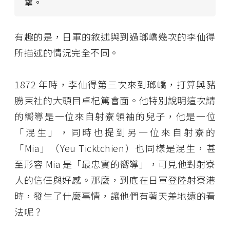
望。
有趣的是，日軍的敘述與到過瑯嶠幾次的李仙得
所描述的情況完全不同。
1872 年時，李仙得第三次來到瑯嶠，打算與豬
朥束社的大頭目卓杞篤會面。他特別說明這次請
的嚮導是一位來自射寮領袖的兒子，他是一位
「混生」，同時也提到另一位來自射寮的
「Mia」（Yeu Ticktchien）也同樣是混生，甚
至形容 Mia 是「最忠實的嚮導」，可見他對射寮
人的信任與好感。那麼，到底在日軍登陸射寮港
時，發生了什麼事情，讓他們有著天差地遠的看
法呢？