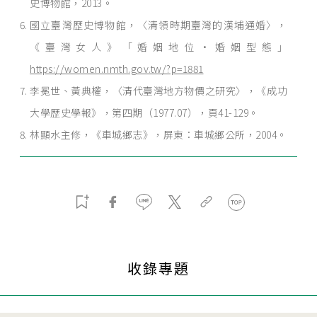
史博物館，2013。
國立臺灣歷史博物館，〈清領時期臺灣的漢埔通婚〉，
《臺灣女人》「婚姻地位·婚姻型態」
https://women.nmth.gov.tw/?p=1881
李冕世、黃典權，〈清代臺灣地方物價之研究〉，《成功
大學歷史學報》，第四期（1977.07），頁41-129。
林顯水主修，《車城鄉志》，屏東：車城鄉公所，2004。
收錄專題