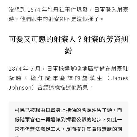
沒想到 1874 年牡丹社事件爆發，日軍登入射寮
時，他們眼中的射寮卻不是這個樣子。
可愛又可惡的射寮人？射寮的勞資糾
紛
1874 年 5 月，日軍抵達瑯嶠地區準備在射寮駐
紮時，擔任隨軍翻譯的詹漢生（James
Johnson）曾經這樣描述他所見：
村民已被想由日軍身上揩油的念頭沖昏了頭，而
低階軍官也一再退讓到揮霍公帑的地步，如此一
來不但無法滿足工人，反而提升其貪得無厭的期