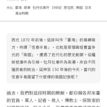
臺灣
屏東
牡丹社事件
19世紀
原住民
美國
日本
標籤
清治時期
西元 1870 年前後，這座叫作「臺灣」的島嶼南
方，所謂「恆春半島」，也就是那個曾經豐富多
元的「南國」，遭遇了近代化的歷史劇變。從羅
妹號事件為引線，牡丹社事件為高潮，來自不同
殖民者的統治，延伸至 150 年後的今天，當代的
恆春半島還留下什麼樣的南國記憶呢？
過去，我們對這段時期的瞭解，都仰賴各邦來臺
的官員、軍人、記者、商人、傳教士、探險家的