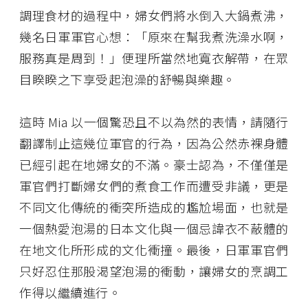
調理食材的過程中，婦女們將水倒入大鍋煮沸，
幾名日軍軍官心想：「原來在幫我煮洗澡水啊，
服務真是周到！」便理所當然地寬衣解帶，在眾
目睽睽之下享受起泡澡的舒暢與樂趣。
這時 Mia 以一個驚恐且不以為然的表情，請隨行
翻譯制止這幾位軍官的行為，因為公然赤裸身體
已經引起在地婦女的不滿。豪士認為，不僅僅是
軍官們打斷婦女們的煮食工作而遭受非議，更是
不同文化傳統的衝突所造成的尷尬場面，也就是
一個熱愛泡湯的日本文化與一個忌諱衣不蔽體的
在地文化所形成的文化衝撞。最後，日軍軍官們
只好忍住那股渴望泡湯的衝動，讓婦女的烹調工
作得以繼續進行。