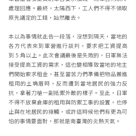
處理回應。最終，太陽西下，工人們不得不領取
原先議定的工錢，訕然離去。
本以為事情就此告一段落，沒想到隔天，當地的
各方代表來到軍營進行談判，要求把工資提高
到 5 角以上。此次會議最後是失敗的，日軍無法
接受提高工資的需求，這也變相導致當地的地主
們開始索求租金，甚至當苦力們準備把物品搬進
租用的土埆厝時，反而遭到當地居民的強力反
抗，拿著刀槍一副抵禦外敵的樣子。至此，日軍
不得不放棄倉庫的租用與防禦工事的設置，也停
止與在地居民的接觸，或許這時候他們有更為可
怕的事情要面對，那就是南臺灣的炎熱天氣。