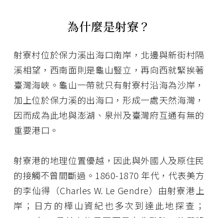
為什麼是射寮？
射寮村位於保力溪出海口南岸，北邊與新街村隔
溪相望，西南面則是龜山豎立，再向西就緊挨著
臺灣海峽。龜山一帶就只有射寮村沿海為沙岸，
加上位於保力溪的出海口，形成一處天然海灣，
因而成為此地與澎湖、泉州及臺灣府互通有無的
重要港口。
射寮港的地理位置優越，因此與外國人及原住民
的接觸不曾間斷過。1860-1870 年代，代表美方
的李仙得（Charles W. Le Gendre）由射寮港上
岸；日方的樺山資紀也多次到達此地探查；