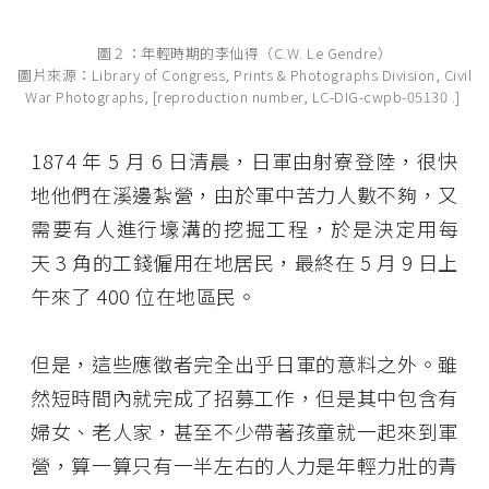
圖２：年輕時期的李仙得（C.W. Le Gendre）
圖片來源：Library of Congress, Prints & Photographs Division, Civil
War Photographs, [reproduction number, LC-DIG-cwpb-05130 .]
1874 年 5 月 6 日清晨，日軍由射寮登陸，很快
地他們在溪邊紮營，由於軍中苦力人數不夠，又
需要有人進行壕溝的挖掘工程，於是決定用每
天 3 角的工錢僱用在地居民，最終在 5 月 9 日上
午來了 400 位在地區民。
但是，這些應徵者完全出乎日軍的意料之外。雖
然短時間內就完成了招募工作，但是其中包含有
婦女、老人家，甚至不少帶著孩童就一起來到軍
營，算一算只有一半左右的人力是年輕力壯的青