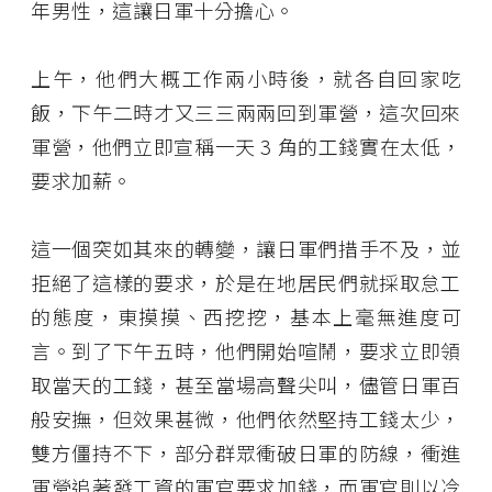
年男性，這讓日軍十分擔心。
上午，他們大概工作兩小時後，就各自回家吃
飯，下午二時才又三三兩兩回到軍營，這次回來
軍營，他們立即宣稱一天 3 角的工錢實在太低，
要求加薪。
這一個突如其來的轉變，讓日軍們措手不及，並
拒絕了這樣的要求，於是在地居民們就採取怠工
的態度，東摸摸、西挖挖，基本上毫無進度可
言。到了下午五時，他們開始喧鬧，要求立即領
取當天的工錢，甚至當場高聲尖叫，儘管日軍百
般安撫，但效果甚微，他們依然堅持工錢太少，
雙方僵持不下，部分群眾衝破日軍的防線，衝進
軍營追著發工資的軍官要求加錢，而軍官則以冷