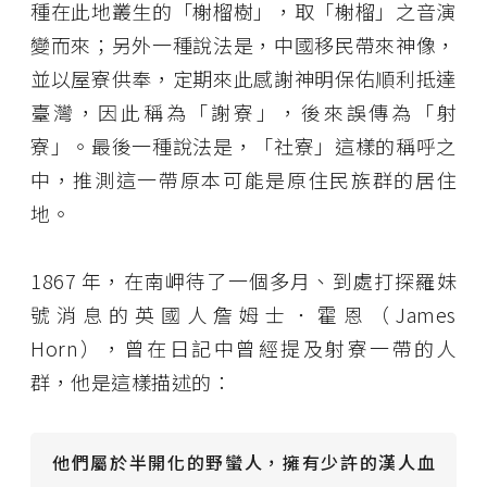
種在此地叢生的「榭榴樹」，取「榭榴」之音演
變而來；另外一種說法是，中國移民帶來神像，
並以屋寮供奉，定期來此感謝神明保佑順利抵達
臺灣，因此稱為「謝寮」，後來誤傳為「射
寮」。最後一種說法是，「社寮」這樣的稱呼之
中，推測這一帶原本可能是原住民族群的居住
地。
1867 年，在南岬待了一個多月、到處打探羅妹
號消息的英國人詹姆士．霍恩（James
Horn），曾在日記中曾經提及射寮一帶的人
群，他是這樣描述的：
他們屬於半開化的野蠻人，擁有少許的漢人血