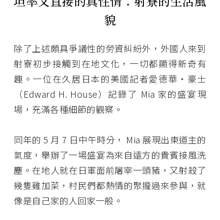
坦率又直接的真性情：射寮的生活風
貌
除了上述頗具爭議性的勞資糾紛外，外國人來到
射寮初步接觸到在地文化，一切都顯得新奇有
趣。一位在久居日本的美國記者愛德華‧豪士
（Edward H. House）記錄了 Mia 家的盛宴現
場，充滿各種細節的觀察。
同年的 5 月 7 日中午時分， Mia 展現出東道主的
氣度，舉辦了一場盛宴為來自遠方的貴賓接風洗
塵。在地人就在日軍面前屠宰一頭豬，又射殺了
幾隻雞加菜，村民們都熱情的聚攏過來參與，就
像是自己家的人回家一般。