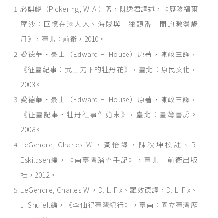
必麒麟（Pickering, W. A.）著，陳逸君譯述，《歷險福爾
摩沙：回憶在滿大人、海賊與「獵頭番」間的激盪歲
月》，臺北：前衛，2010。
愛德華‧豪士（Edward H. House）原著，陳政三譯，
《征臺紀事：武士刀下的牡丹花》，臺北：原民文化，
2003。
愛德華‧豪士（Edward H. House）原著，陳政三譯，
《征臺記事‧牡丹社事件始末》，臺北：臺灣書房。
2008。
LeGendre, Charles W.，黃怡譯，陳秋坤校註、R.
Eskildsen編，《南臺灣踏查手記》，臺北：前衛出版
社，2012。
LeGendre, Charles W.，D. L. Fix、羅效德譯，D. L. Fix、
J. Shufelt編，《李仙得臺灣紀行》，臺南：國立臺灣歷