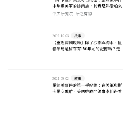
中擊退美軍的排灣族，其實是熱愛舶來
品的大戶
中央研究院 | 研之有物
2019-10-03
故事
【重返南國現場】除了沙灘與海水，恆
春半島還留存有150年前的記憶嗎？走
入「瑯嶠」的當代探訪
2021-09-02
故事
羅妹號事件的第一手紀錄：在美軍與斯
卡羅交戰前，美國駐廈門領事李仙得看
到了什麼？