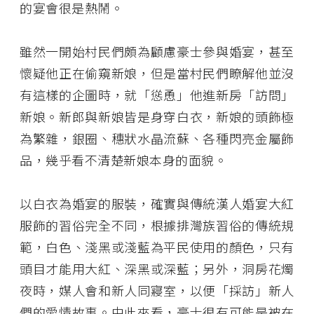
的宴會很是熱鬧。
雖然一開始村民們頗為顧慮豪士參與婚宴，甚至
懷疑他正在偷窺新娘，但是當村民們瞭解他並沒
有這樣的企圖時，就「慫恿」他進新房「訪問」
新娘。新郎與新娘皆是身穿白衣，新娘的頭飾極
為繁雜，銀圈、穗狀水晶流蘇、各種閃亮金屬飾
品，幾乎看不清楚新娘本身的面貌。
以白衣為婚宴的服裝，確實與傳統漢人婚宴大紅
服飾的習俗完全不同，根據排灣族習俗的傳統規
範，白色、淺黑或淺藍為平民使用的顏色，只有
頭目才能用大紅、深黑或深藍；另外，洞房花燭
夜時，媒人會和新人同寢室，以便「採訪」新人
們的愛情故事。由此來看，豪士很有可能是被在