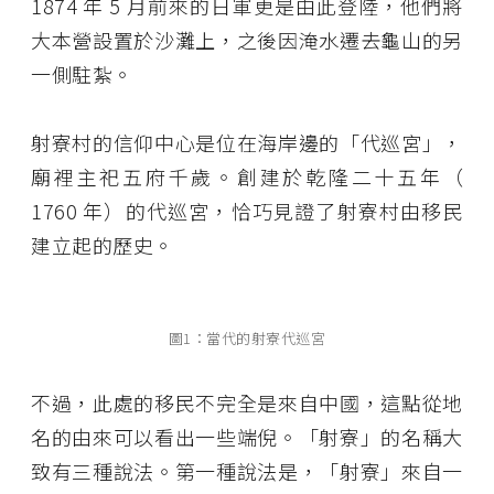
1874 年 5 月前來的日軍更是由此登陸，他們將
大本營設置於沙灘上，之後因淹水遷去龜山的另
一側駐紮。
射寮村的信仰中心是位在海岸邊的「代巡宮」，
廟裡主祀五府千歲。創建於乾隆二十五年（
1760 年）的代巡宮，恰巧見證了射寮村由移民
建立起的歷史。
圖1：當代的射寮代巡宮
不過，此處的移民不完全是來自中國，這點從地
名的由來可以看出一些端倪。「射寮」的名稱大
致有三種說法。第一種說法是，「射寮」來自一