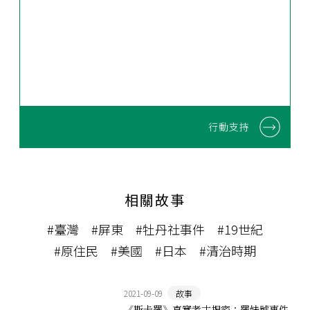
行動支持
相關故事
#臺灣
#屏東
#牡丹社事件
#19世紀
#原住民
#美國
#日本
#清治時期
2021-09-09
故事
《斯卡羅》真實考古揭密：羅妹號事件