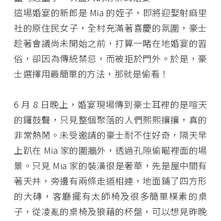
這場婚宴的新郎是 Mia 的姪子，即將迎娶射麻里
社的原住民女子，全村充滿著喜慶的氛圍，豪士
趁著會議尚未開始之前，打算一睹在地婚宴的習
俗，卻因為傳統禁忌，而被拒於門外。於是，豪
士選擇用最簡單的方法，那就是偷看！
6 月 8 日晚上，婚宴現場傳到豪士耳裡的是喧天
的鑼鼓聲，只見整個聚落的人們熙熙攘攘，真的
非常熱鬧。未受邀請的豪士耐不住好奇，隔天早
上趴在 Mia 家的圍牆外，透過孔隙偷瞄裡面的場
景。只見 Mia 家的裝潢很是奢華，先是屋中間有
著天井，旁邊有兩條走道相連，地面鋪了四方形
的大磚，客廳擺有太師椅及很多簡單樸素的桌
子，從凌亂的桌椅及狼藉的杯盤，可以想見昨晚