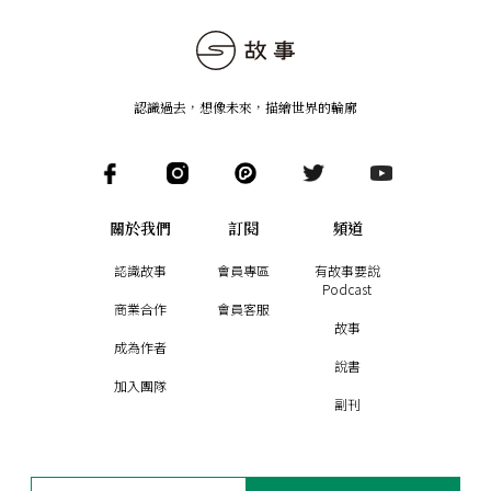
認識過去，想像未來
，
描繪世界的輪廓
關於我們
訂閱
頻道
認識故事
會員專區
有故事要說
Podcast
商業合作
會員客服
故事
成為作者
說書
加入團隊
副刊