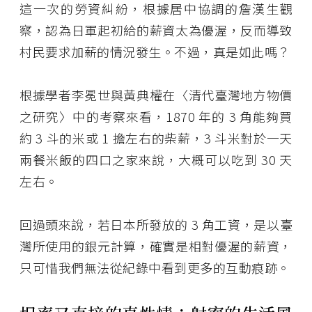
這一次的勞資糾紛，根據居中協調的詹漢生觀
察，認為日軍起初給的薪資太為優渥，反而導致
村民要求加薪的情況發生。不過，真是如此嗎？
根據學者李冕世與黃典權在〈清代臺灣地方物價
之研究〉中的考察來看，1870 年的 3 角能夠買
約 3 斗的米或 1 擔左右的柴薪，3 斗米對於一天
兩餐米飯的四口之家來說，大概可以吃到 30 天
左右。
回過頭來說，若日本所發放的 3 角工資，是以臺
灣所使用的銀元計算，確實是相對優渥的薪資，
只可惜我們無法從紀錄中看到更多的互動痕跡。