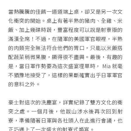
當熱騰騰的佳餚一道道端上桌，卻又是另一次文
化衝突的開始。桌上有著半熟的豬肉、全雞、米
飯、加上幾碟時蔬，豐富程度可以說是射寮版的
滿漢全席！不過，在隨軍的美國軍官眼裡，半熟
的肉類完全無法符合他們的胃口，只能以米飯搭
配蔬菜稍微果腹，顯得很不盡興。最後，有趣的
是，當日軍作勢要為這次盛宴埋單時， Mia 就毫
不猶豫地接受了，這樣的果斷確實出乎日軍軍官
的意料之外。
豪士對這次的洗塵宴，詳實紀錄了雙方文化的衝
突之處。一個月後，他跋山涉水後再次回到射
寮，準備隨著日軍與各社頭人在此進行會議，也
正巧遇上了一次盛大的射寮式婚宴。