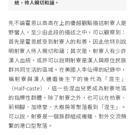
統，待人親切和藹。
先不論霍恩以高高在上的優越觀點描述射寮人是
野蠻人，至少由此段的描述之中，可以觀察到：
首先是霍恩感受到射寮人的和善，因此他特別說
明射寮人待人親切和藹；其次是，射寮人有少許
漢人血統，或許可以說明射寮是漢人與原住民族
群共同生活的區域。在美國人李仙得的紀錄中，
稱射寮與漢人通婚後生下的後代為「混生」
（Half-caste），這一些混血兒更成為射寮地區
的指標性群體，除了射寮之外，也可以在枋寮、
莿桐腳、加祿堂、大樹房等聚落看到「混生」。
可以說，射寮是一個族群組成複雜、對外交流頻
繁的港口型聚落。