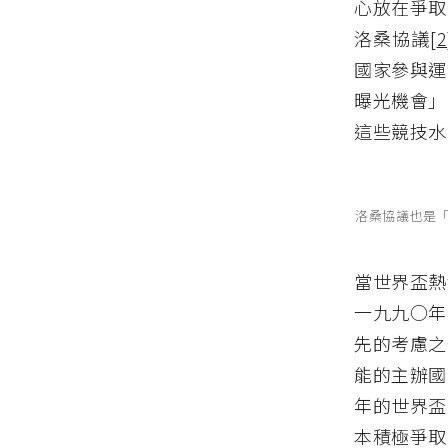
心放在爭取
洛桑協議
[
2
國家參與運
曝光機會」
這些競技水
洛桑協議也是
當世界盃熱
一九九○年
先的考慮之
能的主辦國
年的世界盃
本積極爭取