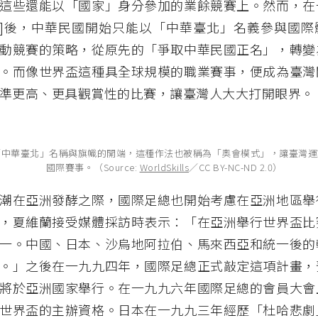
這些還能以「國家」身分參加的業餘競賽上。然而，在
]後，中華民國開始只能以「中華臺北」名義參與國際
動競賽的策略，從原先的「爭取中華民國正名」，轉變
。而像世界盃這種具全球規模的職業賽事，便成為臺灣
準更高、更具觀賞性的比賽，讓臺灣人大大打開眼界。
「中華臺北」名稱與旗幟的開端，這種作法也被稱為「奧會模式」，讓臺灣運
國際賽事。（Source:
WorldSkills
／CC BY-NC-ND 2.0）
潮在亞洲發酵之際，國際足總也開始考慮在亞洲地區舉
，夏維蘭接受媒體採訪時表示：「在亞洲舉行世界盃比
一。中國、日本、沙烏地阿拉伯、馬來西亞和統一後的
。」之後在一九九四年，國際足總正式敲定這項計畫，
將於亞洲國家舉行。在一九九六年國際足總的會員大會
世界盃的主辦資格。日本在一九九三年經歷「杜哈悲劇