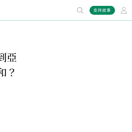
支持故事
到亞
和？