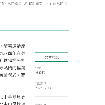
事情，我們韓國已經做到四次了。」這樣的兩
，隨著運動產
九八四年在美
文章資訊
和轉播權分割
最熱門的搖錢
作者
林欣楷
商業模式，而
刊登日期
2022-12-13
贊助中華隊球衣
北中山足球場