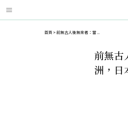
首頁
前無古人後無來者：當 ...
前無古
洲，日