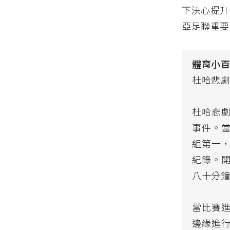
下決心提升
亞足聯重要
體育小
杜哈悲
杜哈悲
事件。
組第一
紀錄。
八十分
當比賽
邊緣進