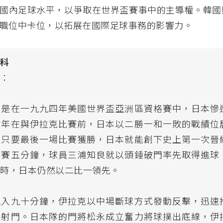
國內足球水平，以爭取在世界盃賽事中的主導權。韓國
職位中卡位，以拓展在國際足球事務的影響力。
百科
劇：
劇是在一九九四年美國世界盃亞洲區資格賽中，日本慘
當年在與伊拉克比賽前，日本以二勝一和一敗的戰績位
，只要最後一場比賽獲勝，日本就能創下史上第一次晉
開賽五分鐘，球員三浦知良就以頭錘破門率先取得進球
鐘時，日本仍然以二比一領先。
進入九十分鐘，伊拉克以中場斷球方式發動反擊，迅速
行射門。日本隊的門將松永成立奮力將球撲出底線，伊