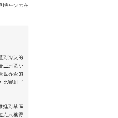
則集中火力在
遭到淘汰的
居亞洲區小
級世界盃的
，比賽到了
推進到禁區
拉克只獲得