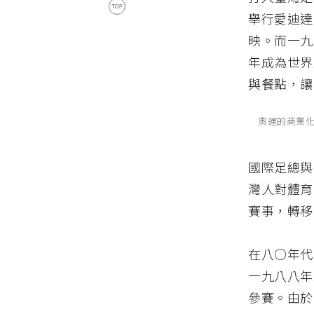
舉行愛迪達
映。而一九
年成為世界
與餐點，讓
奧運的商業化
國際足總與
灣人對體育
賽事，轉移
在八○年代
一九八八年
參賽。由於