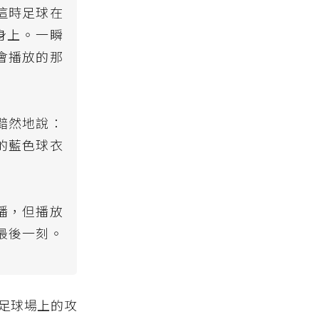
這時足球在
身上。一瞬
會播放的那
黯然地說：
的藍色球衣
播，但播放
最後一刻。
足球場上的攻