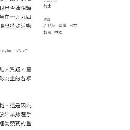
文章分類
故事
世界盃遙相輝
勞在一九九四
標籤
推出特殊活動
21世紀
臺灣
日本
韓國
中國
oneighm
／CC BY
無人質疑。臺
隊為主的各項
格。這是因為
放給業餘選手
運動競賽的重