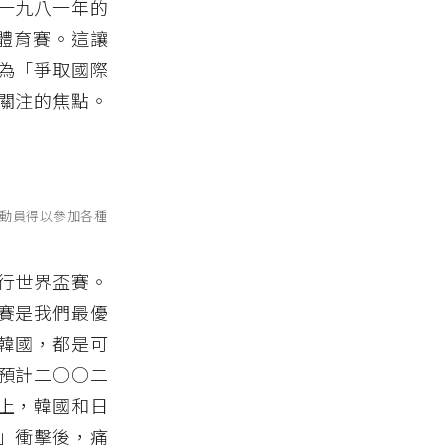
一九八一年的
體育賽。這讓
為「爭取國際
關注的焦點。
動員得以參加各種
行世界盃賽。
賽是我們最優
韓國，都是可
預計二○○二
上，韓國和日
」衝擊後，痛