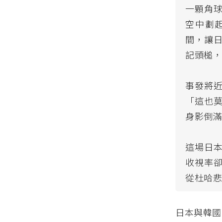
一顆角
空中劃
間，讓
記頭槌
事發將
「這也
身影倒
這場日
收視率
從杜哈
日本與韓國