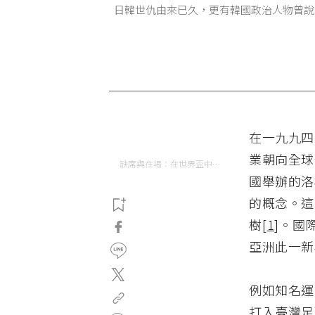
日韓世仇由來已久，更有韓國政治人物曾說
在一九九四
業朝向全球
缺席與在場：在世界盃中尋找臺灣
國舉辦的洛
的概念。這
樹
[
1
]。國
亞洲此一新
例如知名運
打入臺灣足