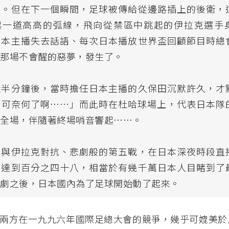
球。但在下一個瞬間，足球被傳給從邊路插上的後衛，
起一道高高的弧線，飛向從禁區中跳起的伊拉克選手
日本主播失去話語、每次日本播放世界盃回顧節目時總
，那場不會醒的惡夢，發生了。
近半分鐘後，當時擔任日本主播的久保田沉默許久，才
莫可奈何了啊⋯⋯」而此時在杜哈球場上，代表日本隊
滿全場，伴隨著終場哨音響起⋯⋯。
本與伊拉克對抗、悲劇般的第五戰，在日本深夜時段直
卻達到百分之四十八，相當於有幾千萬日本人目睹到了
悲劇之後，日本國內為了足球開始動了起來。
兩方在一九九六年國際足總大會的競爭，幾乎可媲美於