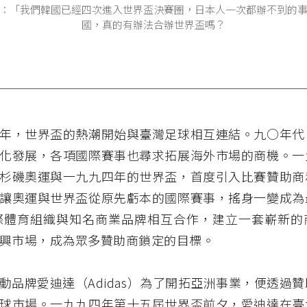
：「我們韓國已經四次進入世界盃決賽圈，日本人一次都辦不到的
國，真的有辦法合辦世界盃嗎？
年，世界盃的熱潮開始與臺灣足球相互連結。九○年代
化發展，各項國際賽事也尋求拓展海外市場的商機。一
杉磯奧運與一九九四年的世界盃，首度引入比賽贊助商
讓奧運與世界盃從原先虧本的國際賽事，搖身一變成為
際體育組織與知名商業品牌相互合作，建立一套嶄新的
興市場，成為眾多贊助商鎖定的目標。
動品牌愛迪達（Adidas）為了開拓亞洲事業，便透過
球市場。一九九四年第十五屆世界盃前夕，愛迪達在臺