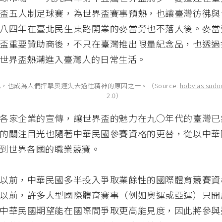
盃五人制足球賽，為世界盃賽事預熱，也讓臺灣彷彿與
八四年在臺北民生東路開業的麥當勞也不落人後。麥當
盃重要贊助商後，不只在臺灣推出限量紀念品，也透過
世界盃熱潮進入臺灣人的日常生活。
，也成為人們抨擊奧運失去過往精神的原因之一。（Source:
hobvias sud
2.0）
各家企業的宣傳，讓世界盃的魅力在九○年代的臺灣已
的關注目光也隨著中華民國參賽資格的更替，從以中華
到世界各國的職業競賽。
以前，中華民國多半投入爭取業餘性的國際體育競賽資
以前，許多大型國際體育賽事（例如奧運或亞運）只開
中華民國期望能在國際間爭取更高能見度，因此將參與