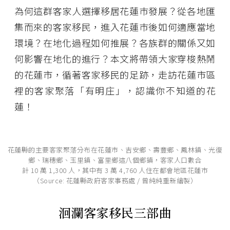
為何這群客家人選擇移居花蓮巿發展？從各地匯
集而來的客家移民，進入花蓮巿後如何適應當地
環境？在地化過程如何推展？各族群的關係又如
何影響在地化的進行？本文將帶領大家穿梭熱鬧
的花蓮市，循著客家移民的足跡，走訪花蓮市區
裡的客家聚落「有明庄」，認識你不知道的花
蓮！
花蓮縣的主要客家聚落分布在花蓮巿、吉安鄉、壽豐鄉、鳳林鎮、光復
鄉、瑞穗鄉、玉里鎮、富里鄉這八個鄉鎮，客家人口數合
計 10 萬 1,300 人，其中有 3 萬 4,760 人住在都會地區花蓮巿
（Source: 花蓮縣政府客家事務處 / 曾純純重新繪製）
洄瀾客家移民三部曲