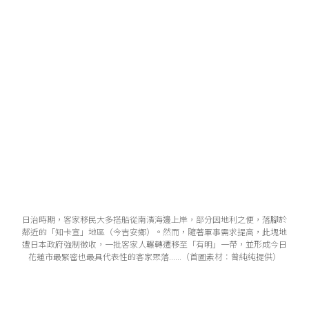
日治時期，客家移民大多搭船從南濱海邊上岸，部分因地利之便，落腳於
鄰近的「知卡宣」地區（今吉安鄉）。然而，隨著軍事需求提高，此塊地
遭日本政府強制徵收，一批客家人輾轉遷移至「有明」一帶，並形成今日
花蓮市最緊密也最具代表性的客家聚落......（首圖素材：曾純純提供）