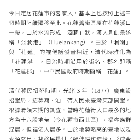
今日定居花蓮市的客家人，基本上也按照上述三
個時期陸續遷移至此。花蓮舊街區原在花蓮溪口
一帶，由於水流形成「洄瀾」狀，漢人見此景遂
稱「洄瀾港」（Huelankang）。由於「洄瀾」
與「花蓮」的福佬話發音相近，清代時雅化為
「花蓮港」，日治時期沿用於街名、郡名即稱
「花蓮郡」，中華民國政府時期簡稱「花蓮」。
清代移民招墾時期，光緒 3 年（1877）廣東設
招墾局，招募潮、汕一帶人民來臺灣東部開墾。
根據清領末期的調查，當時花蓮街人口最多的地
方為十六股地帶（今花蓮市西北區），福客族群
混居，但福佬人居多。由於地勢略高的臺地以及
水源充足，替移民提供了絕佳耕作環境，形成今