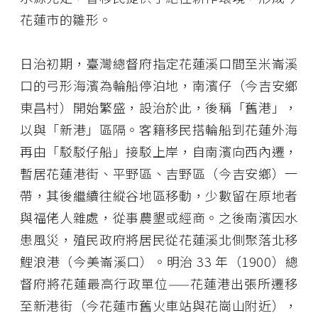
花蓮市的雛形。
日治初期，臺灣總督府指定花蓮溪口間至米崙溪
口的弓形海濱為輪船停泊地，南濱仔（今吉安鄉
東昌村）開始繁盛，設治於此，後稱「舊港」，
以與「新港」區隔。客籍移民搭輪船到花蓮外海
再由「駁駁仔船」接駁上岸，自南濱向西內遷，
暫居花蓮港街、平野區、吉野區（今吉安鄉）一
帶，其後繼續往縱谷地區移動，少數留在原地者
與福佬人雜處，從事農墾或經商。之後南濱因水
患風災，殖民政府將居民從花蓮溪北側聚落北移
鯉浪港（今美崙溪口）。明治 33 年（1900）總
督府將花蓮最高行政單位——花蓮港出張所遷移
至新港街（今花蓮市舊火車站與花崗山附近），