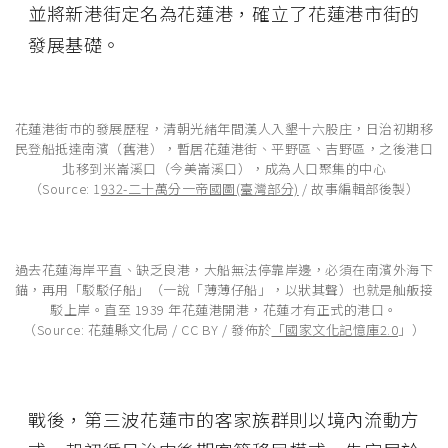
並將新港街定名為花蓮港，確立了花蓮港市街的
發展基礎。
花蓮港街巿的發展歷程，清朝光緒年間漢人入墾十六股庄，日治初期移
民登船抵達南濱（舊港），暫居花蓮港街、平野區、吉野區，之後港口
北移到米崙溪口（今美崙溪口），成為人口聚集的中心
（Source: 1
932-二十萬分一帝國圖(臺灣部分)
/ 故事編輯部後製）
過去花蓮海岸平直、缺乏良港，大船無法停靠岸邊，必須在南濱外海下
錨，再用「駁駁仔船」（一說「薄薄仔船」，以狀其聲）也就是舢舨接
駁上岸。直至 1939 年花蓮港開港，花蓮才有正式的港口。
（Source: 花蓮縣文化局 / CC BY / 發佈於
「國家文化記憶庫2.0
」）
戰後，第三波花蓮市的客家族群則以境內流動方