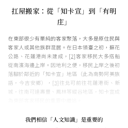
扛屋搬家：從「知卡宣」到「有明
庄」
在東部很少有單純的客家聚落，大多是原住民與
客家人或其他族群混居。在日本領臺之初，蘇花
公路、花蓮港尚未建成，
[2]
客家移民大多搭船
從南濱海邊上岸。因地利之便，移民上岸之後初
落腳於鄰近的「知卡宣」地區（此為南勢阿美族
語，今吉安鄉），
[3]
往北可前往花蓮港街、新
城，往南可達壽豐、鳳林等縱谷地區，知卡宣成
為東部客家移民的重要中繼站。
我們相信「人文知識」是重要的