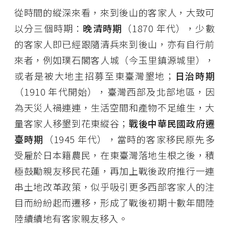
從時間的縱深來看，來到後山的客家人，大致可
以分三個時期：
晚清時期
（1870 年代），少數
的客家人即已經跟隨清兵來到後山，亦有自行前
來者，例如璞石閣客人城（今玉里鎮源城里），
或者是被大地主招募至東臺灣墾地；
日治時期
（1910 年代開始），臺灣西部及北部地區，因
為天災人禍連連，生活空間和產物不足維生，大
量客家人移墾到花東縱谷；
戰後中華民國政府遷
臺時期
（1945 年代），當時的客家移民原先多
受雇於日本籍農民，在東臺灣落地生根之後，積
極鼓勵親友移民花蓮，再加上戰後政府推行一連
串土地改革政策，似乎吸引更多西部客家人的注
目而紛紛起而遷移，形成了戰後初期十數年間陸
陸續續地有客家親友移入。