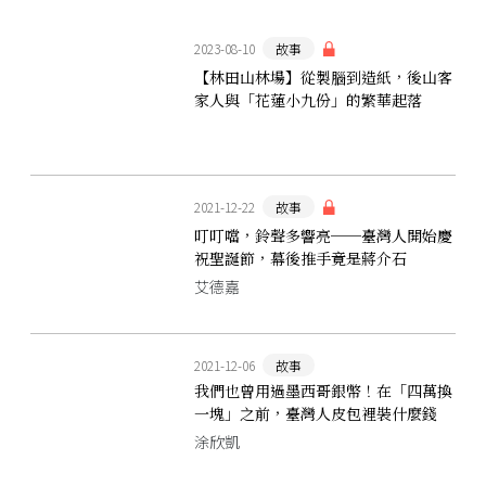
2023-08-10
故事
【林田山林場】從製腦到造紙，後山客
家人與「花蓮小九份」的繁華起落
2021-12-22
故事
叮叮噹，鈴聲多響亮──臺灣人開始慶
祝聖誕節，幕後推手竟是蔣介石
艾德嘉
2021-12-06
故事
我們也曾用過墨西哥銀幣！在「四萬換
一塊」之前，臺灣人皮包裡裝什麼錢
涂欣凱