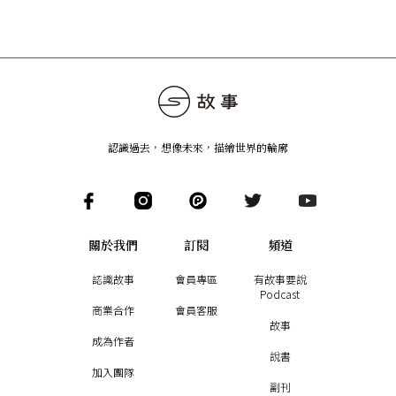
認識過去，想像未來
，
描繪世界的輪廓
關於我們
訂閱
頻道
認識故事
會員專區
有故事要說
Podcast
商業合作
會員客服
故事
成為作者
說書
加入團隊
副刊