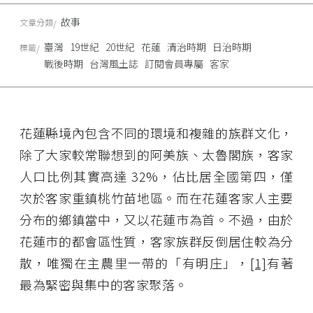
故事
文章分類
臺灣
19世紀
20世紀
花蓮
清治時期
日治時期
標籤
戰後時期
台灣風土誌
訂閱會員專屬
客家
花蓮縣境內包含不同的環境和複雜的族群文化，
除了大家較常聯想到的阿美族、太魯閣族，客家
人口比例其實高達 32%，佔比居全國第四，僅
次於客家重鎮桃竹苗地區。而在花蓮客家人主要
分布的鄉鎮當中，又以花蓮市為首。不過，由於
花蓮市的都會區性質，客家族群反倒居住較為分
散，唯獨在主農里一帶的「有明庄」，
[1]
有著
最為緊密與集中的客家聚落。