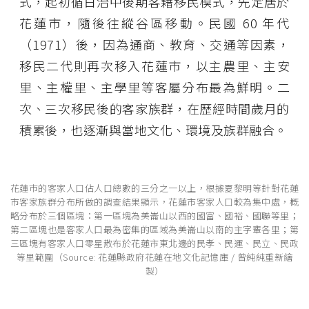
式，起初循日治中後期客籍移民模式，先定居於
花蓮市，隨後往縱谷區移動。民國 60 年代
（1971）後，因為通商、教育、交通等因素，
移民二代則再次移入花蓮市，以主農里、主安
里、主權里、主學里等客屬分布最為鮮明。二
次、三次移民後的客家族群，在歷經時間歲月的
積累後，也逐漸與當地文化、環境及族群融合。
花蓮巿的客家人口佔人口總數的三分之一以上，根據夏黎明等針對花蓮
市客家族群分布所做的調查結果顯示，花蓮市客家人口較為集中處，概
略分布於三個區塊：第一區塊為美崙山以西的國富、國裕、國聯等里；
第二區塊也是客家人口最為密集的區域為美崙山以南的主字輩各里；第
三區塊有客家人口零星散布於花蓮市東北邊的民孝、民運、民立、民政
等里範圍（Source: 花蓮縣政府花蓮在地文化記憶庫 / 曾純純重新繪
製）