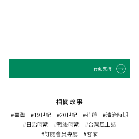
行動支持
相關故事
#臺灣
#19世紀
#20世紀
#花蓮
#清治時期
#日治時期
#戰後時期
#台灣風土誌
#訂閱會員專屬
#客家