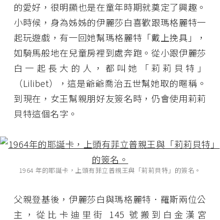
的愛好，很明顯也是在童年時期就奠定了興趣。
小時候，身為姊姊的伊麗莎白喜歡跟瑪格麗特一
起玩遊戲，有一回她幫瑪格麗特「戴上挽具」，
如騎馬般地在兒童房裡到處奔跑。從小跟伊麗莎
白一起長大的人，都叫她「莉莉貝特」
（Lilibet），這是爺爺喬治五世幫她取的暱稱。
到現在，女王幫親朋好友簽名時，仍會使用莉莉
貝特這個名字。
1964 年的耶誕卡，上頭有菲立普親王與「莉莉貝特」的簽名。
父親登基後，伊麗莎白與瑪格麗特．羅斯兩位公
主，從比卡迪里街 145 號搬到白金漢宮