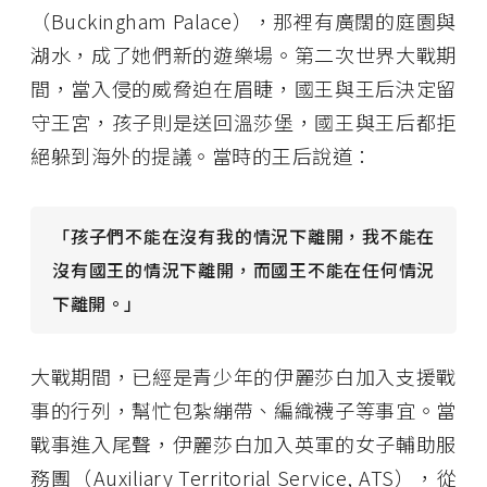
（Buckingham Palace），那裡有廣闊的庭園與
湖水，成了她們新的遊樂場。第二次世界大戰期
間，當入侵的威脅迫在眉睫，國王與王后決定留
守王宮，孩子則是送回溫莎堡，國王與王后都拒
絕躲到海外的提議。當時的王后說道：
「孩子們不能在沒有我的情況下離開，我不能在
沒有國王的情況下離開，而國王不能在任何情況
下離開。」
大戰期間，已經是青少年的伊麗莎白加入支援戰
事的行列，幫忙包紮繃帶、編織襪子等事宜。當
戰事進入尾聲，伊麗莎白加入英軍的女子輔助服
務團（Auxiliary Territorial Service, ATS），從