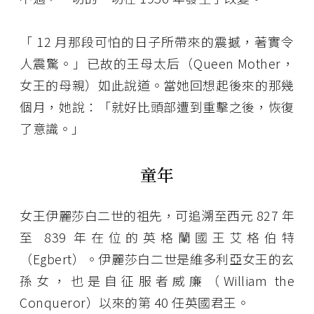
「 12 月那段可怕的日子所帶來的震撼，著實令
人震驚。」已故的王母太后（Queen Mother，
女王的母親）如此說道。當她回想起後來的那幾
個月，她說：「就好比頭部遭到重擊之後，恢復
了意識。」
童年
女王伊麗莎白二世的祖先，可追溯至西元 827 年
至 839 年在位的英格蘭國王艾格伯特
（Egbert）。伊麗莎白二世是維多利亞女王的玄
孫女，也是自征服者威廉（William the
Conqueror）以來的第 40 任英國君王。