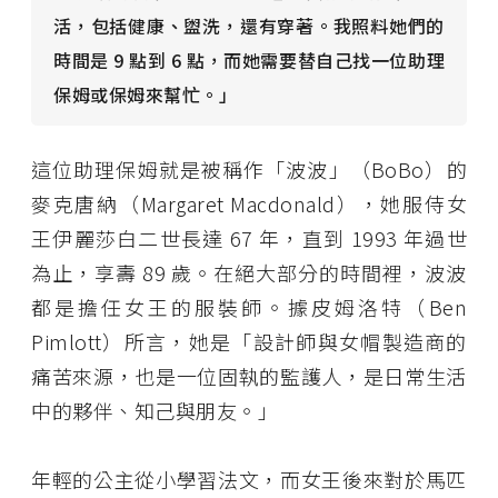
活，包括健康、盥洗，還有穿著。我照料她們的
時間是 9
點到 6 點，而她需要替自己找一位助理
保姆或保姆來幫忙。」
這位助理保姆就是被稱作「波波」（BoBo）的
麥克唐納（Margaret Macdonald），她服侍女
王伊麗莎白二世長達 67 年，直到 1993 年過世
為止，享壽 89 歲。在絕大部分的時間裡，波波
都是擔任女王的服裝師。據皮姆洛特（Ben
Pimlott）所言，她是「設計師與女帽製造商的
痛苦來源，也是一位固執的監護人，是日常生活
中的夥伴、知己與朋友。」
年輕的公主從小學習法文，而女王後來對於馬匹