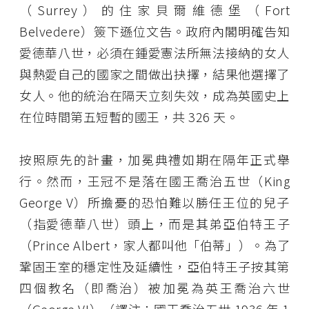
（Surrey）的住家貝爾維德堡（Fort
Belvedere）簽下遜位文告。政府內閣明確告知
愛德華八世，必須在鍾愛憲法所無法接納的女人
與熱愛自己的國家之間做出抉擇，結果他選擇了
女人。他的統治在隔天立刻失效，成為英國史上
在位時間第五短暫的國王，共 326 天。
按照原先的計畫，加冕典禮如期在隔年正式舉
行。然而，王冠不是落在國王喬治五世（King
George V）所擔憂的恐怕難以勝任王位的兒子
（指愛德華八世）頭上，而是其弟亞伯特王子
（Prince Albert，家人都叫他「伯蒂」）。為了
鞏固王室的穩定性及延續性，亞伯特王子按其第
四個教名（即喬治）被加冕為英王喬治六世