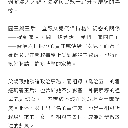
偷偷混入人群，渴望與民眾一起分享慶祝的喜
悅。
國王與王后一直跟女兒們保持格外親密的關係
——提到家人，國王總會說「我們一家四口」
——喬治六世把他的責任感傳給了女兒，而為了
確保女兒在憲政事務上受到嚴謹的教育，也特別
幫她聘請了許多博學的家教。
父親跟她談論政治事務，而祖母（喬治五世的遺
孀瑪麗王后）也帶給她不少影響，神情肅穆的祖
母老是認為，王室家族不該在公眾場合面露微
笑。此外，女王出了名的責任感，也是由祖母所
栽培出來的，女王對祖母的景仰，成為她學習效
法的對象。