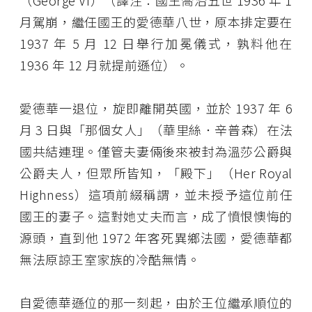
（George VI）（譯注：國王喬治五世 1936 年 1
月駕崩，繼任國王的愛德華八世，原本排定要在
1937 年 5 月 12 日舉行加冕儀式，孰料他在
1936 年 12 月就提前遜位）。
愛德華一退位，旋即離開英國，並於 1937 年 6
月 3 日與「那個女人」（華里絲．辛普森）在法
國共結連理。僅管夫妻倆後來被封為溫莎公爵與
公爵夫人，但眾所皆知，「殿下」（Her Royal
Highness）這項前綴稱謂，並未授予這位前任
國王的妻子。這對她丈夫而言，成了憤恨懊悔的
源頭，直到他 1972 年客死異鄉法國，愛德華都
無法原諒王室家族的冷酷無情。
自愛德華遜位的那一刻起，由於王位繼承順位的