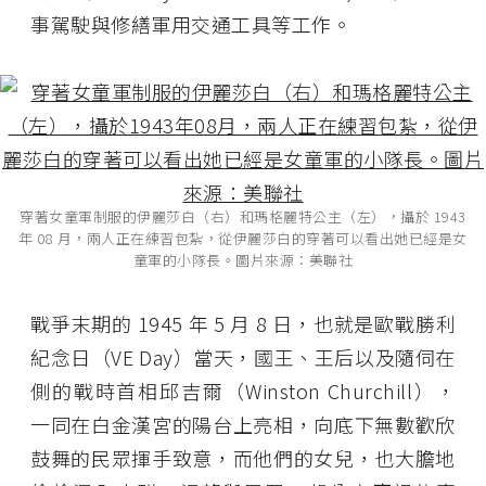
事駕駛與修繕軍用交通工具等工作。
穿著女童軍制服的伊麗莎白（右）和瑪格麗特公主（左），攝於 1943
年 08 月，兩人正在練習包紮，從伊麗莎白的穿著可以看出她已經是女
童軍的小隊長。圖片來源：美聯社
戰爭末期的 1945 年 5 月 8 日，也就是歐戰勝利
紀念日（VE Day）當天，國王、王后以及隨伺在
側的戰時首相邱吉爾（Winston Churchill），
一同在白金漢宮的陽台上亮相，向底下無數歡欣
鼓舞的民眾揮手致意，而他們的女兒，也大膽地