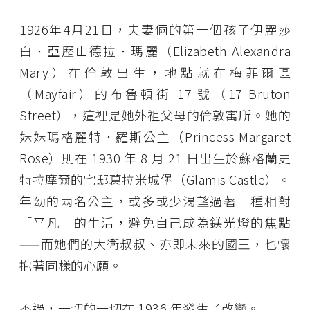
1926年4月21日，夫妻倆的第一個孩子伊麗莎
白．亞歷山德拉．瑪麗（Elizabeth Alexandra
Mary）在倫敦出生，地點就在梅菲爾區
（Mayfair）的布魯頓街 17 號（17 Bruton
Street），這裡是她外祖父母的倫敦寓所。她的
妹妹瑪格麗特．羅斯公主（Princess Margaret
Rose）則在 1930 年 8 月 21 日出生於蘇格蘭史
特拉摩爾的宅邸葛拉米城堡（Glamis Castle）。
年幼的兩名公主，或多或少渴望過著一種相對
「平凡」的生活，避免自己成為鎂光燈的焦點
——而她們的大衛叔叔、亦即未來的國王，也懷
抱著同樣的心願。
不過，一切的一切在 1936 年發生了改變。