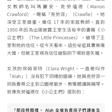
女教師名叫瑪麗安．克勞福德（Marion
Crawford），暱稱「克勞菲」（Crawfie）。她
深受王室器重，擔任 17 年的家庭教師，直到
1950 年因為出版披露王室生活祕辛的書籍《小
公主們》（The Little Princesses），破壞了王
室對她的信任。從今天看來，這些祕密其實無傷
大雅，但被王室視為信任破裂的下場就是失寵。
女孩的保姆萊特（Clara Wright，一直被叫作
「Alah」）沒有犯下同樣的錯誤，她與克勞菲一
同負責帶公主到公園裡散步、教導閱讀與鋼琴。
就像克勞福德在《小公主們》提到的：
「那段時間裡， Alah
全權負責孩子們課後生