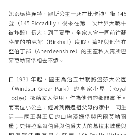
她跟瑪格麗特．羅斯公主一起在比卡迪里街 145
號（145 Piccadilly，後來在第二次世界大戰中
被炸毀）長大；到了夏季，全家人會一同前往蘇
格蘭的柏克館（Birkhall）度假，這裡與他們在
亞伯丁郡（Aberdeenshire）的王室私人寓所巴
爾莫勒爾堡相去不遠。
自 1931 年起，國王喬治五世就將溫莎大公園
（Windsor Grear Park）的皇家小屋（Royal
Lodge）挪給家人使用，作為他們的鄉間寓所。
而兩位小公主，經常到兩邊祖父母的家中一同生
活——國王與王后的山均漢姆堡與巴爾莫勒爾
堡；史特拉摩爾伯爵與伯爵夫人的葛拉米城堡與