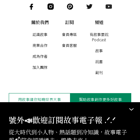
關於我們
訂閱
頻道
認識故事
會員專區
有故事要說
Podcast
商業合作
會員客服
故事
成為作者
說書
加入團隊
副刊
用故事讓你知曉世界大事
幫助故事創作更多好故事
訂閱電子報
贊助支持
號外📣歡迎訂閱故事電子報 .ᐟ‪‪.ᐟ
從大時代到小人物、熱話題到冷知識，故事電子
版權聲明與轉載規範