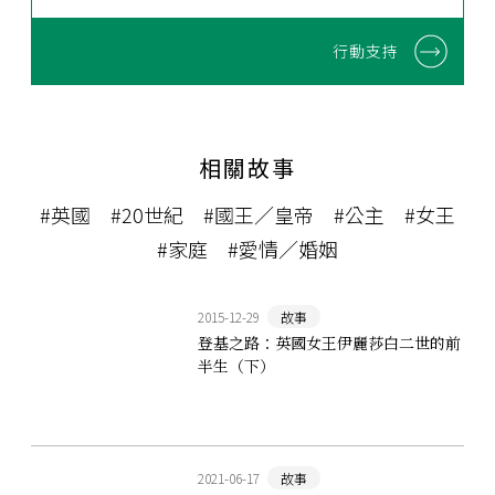
行動支持
相關故事
#英國
#20世紀
#國王／皇帝
#公主
#女王
#家庭
#愛情／婚姻
2015-12-29
故事
登基之路：英國女王伊麗莎白二世的前
半生（下）
2021-06-17
故事