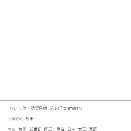
艾倫．狄契馬緒（Alan Titchmarsh）
作者
故事
文章分類
英國
20世紀
國王／皇帝
公主
女王
家庭
標籤