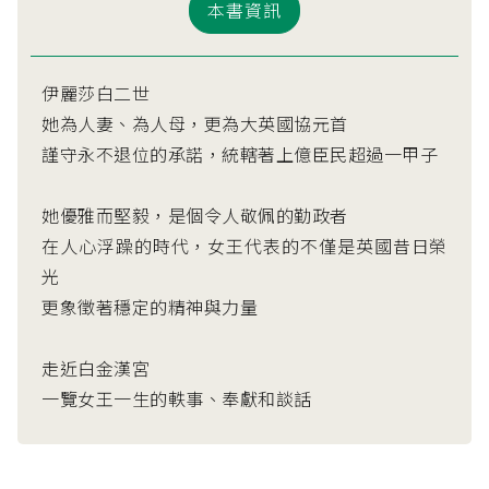
本書資訊
伊麗莎白二世
她為人妻、為人母，更為大英國協元首
謹守永不退位的承諾，統轄著上億臣民超過一甲子
她優雅而堅毅，是個令人敬佩的勤政者
在人心浮躁的時代，女王代表的不僅是英國昔日榮
光
更象徵著穩定的精神與力量
走近白金漢宮
一覽女王一生的軼事、奉獻和談話