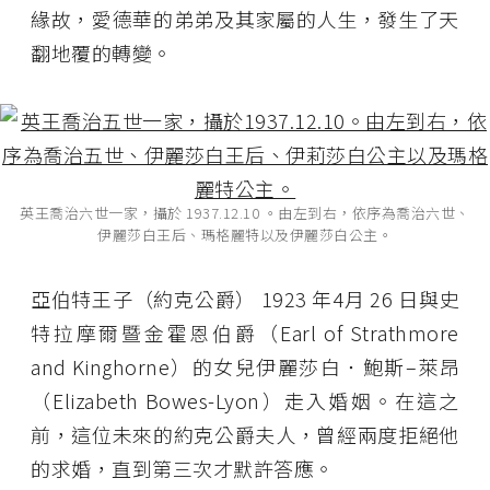
緣故，愛德華的弟弟及其家屬的人生，發生了天
翻地覆的轉變。
英王喬治六世一家，攝於 1937.12.10 。由左到右，依序為喬治六世、
伊麗莎白王后、瑪格麗特以及伊麗莎白公主。
亞伯特王子（約克公爵） 1923 年4月 26 日與史
特拉摩爾暨金霍恩伯爵（Earl of Strathmore
and Kinghorne）的女兒伊麗莎白．鮑斯–萊昂
（Elizabeth Bowes-Lyon）走入婚姻。在這之
前，這位未來的約克公爵夫人，曾經兩度拒絕他
的求婚，直到第三次才默許答應。