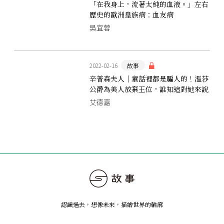
「在我身上，流著太純的血液。」左右
歷史的歐洲皇族病：血友病
吳宜蓉
2022-02-16
故事
辛普森夫人｜童話裡都是騙人的！溫莎
公爵為美人放棄王位，誰知這對她來說
是一場災難
艾德嘉
認識過去，想像未來
，
描繪世界的輪廓