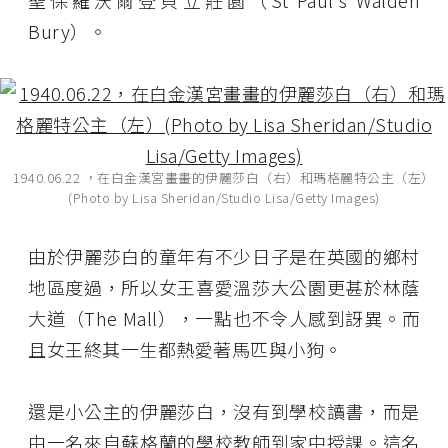
聖保羅沃爾登貝立莊園（St Paul's Walden
Bury）。
1940.06.22 ，在白金漢宮畫畫的伊麗莎白（右）和瑪格麗特公主（左）
(Photo by Lisa Sheridan/Studio Lisa/Getty Images)
由於伊麗莎白的童年有不少日子是在英國的鄉村
地區度過，所以女王喜愛溫莎大公園更甚於林蔭
大道（The Mall），一點也不令人感到訝異。而
且女王終其一生都熱愛著馬匹與小狗。
還是小公主的伊麗莎白，沒有到學校讀書，而是
由一名來自蘇格蘭的學校教師到家中授課。這名