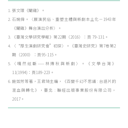
張文環《閹雞》。
石婉舜。〈展演民俗、重塑主體與新劇本土化－1943年
《閹雞》舞台演出分析〉。
《臺灣文學研究學報》第22期（2016）：頁 79-131。
〈“厚生演劇研究會”初探〉。《臺灣史研究》第7卷第2
期（2000）：頁95-115。
〈嘎然絃斷——林摶秋與新劇〉。《文學台灣》
11(1994)：頁189-223。
施如芳等著，王君琦主編，《百變千幻不思議 : 台語片的
混血與轉化》，臺北 : 聯經出版事業股份有限公司，
2017。