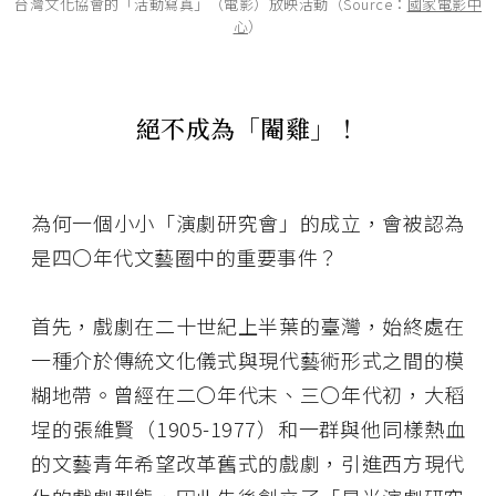
台灣文化協會的「活動寫真」（電影）放映活動（Source：
國家電影中
心
）
絕不成為「閹雞」！
為何一個小小「演劇研究會」的成立，會被認為
是四〇年代文藝圈中的重要事件？
首先，戲劇在二十世紀上半葉的臺灣，始終處在
一種介於傳統文化儀式與現代藝術形式之間的模
糊地帶。曾經在二〇年代末、三〇年代初，大稻
埕的張維賢（1905-1977）和一群與他同樣熱血
的文藝青年希望改革舊式的戲劇，引進西方現代