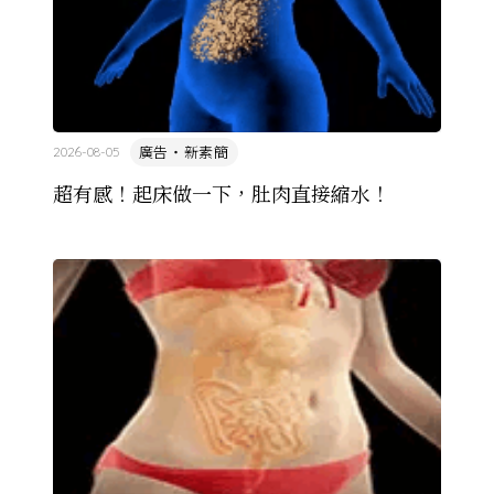
廣告・新素簡
2026-08-05
超有感！起床做一下，肚肉直接縮水！