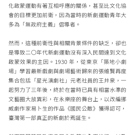
化啟蒙運動有著互相呼應的關係，甚至比文化協
會的目標更加前衛，因為當時的新劇運動青年大
多為「無政府主義」倡導者。
然而，這種前衛性與相關背景條件的缺乏，卻也
是導致二〇年代新劇運動沒有深入民間達到文化
啟蒙效果的主因。1930 年，從東京「築地小劇
場」學習最新戲劇與劇場藝術歸來的張維賢再度
集合包括「星光演劇社」元老社員的王井泉，一
起努力了三年後，終於在當時已具有相當水準的
文藝圈大放異彩，在永樂座的舞台上，以改編挪
威劇作家易卜生的作品《國民公敵》獲得認可，
臺灣第一部真正的新劇於焉誕生。