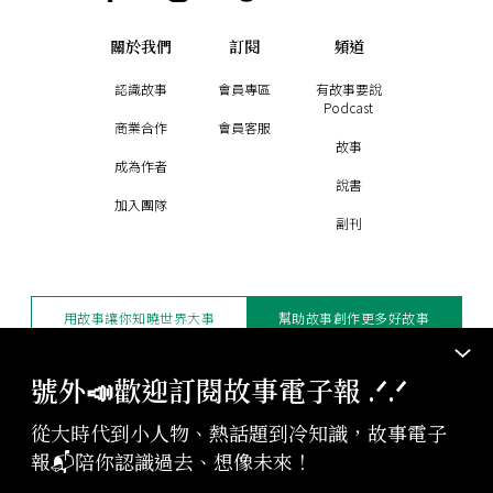
關於我們
訂閱
頻道
認識故事
會員專區
有故事要說
Podcast
商業合作
會員客服
故事
成為作者
說書
加入團隊
副刊
用故事讓你知曉世界大事
幫助故事創作更多好故事
訂閱電子報
贊助支持
號外📣歡迎訂閱故事電子報 .ᐟ‪‪.ᐟ
從大時代到小人物、熱話題到冷知識，故事電子
版權聲明與轉載規範
報📬陪你認識過去、想像未來！
授權與合作：
contact@storystudio.tw
投稿文章：
gushi@storystudio.tw