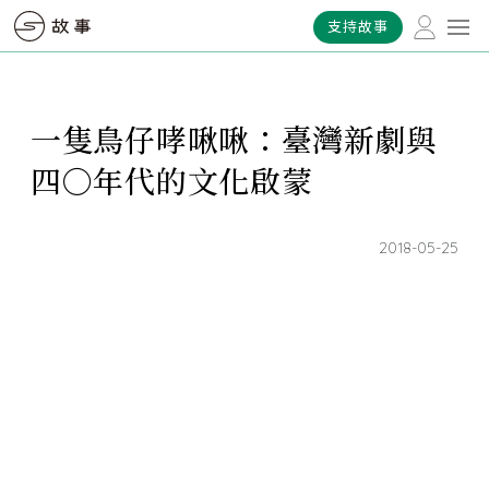
支持故事
一隻鳥仔哮啾啾：臺灣新劇與
四〇年代的文化啟蒙
2018-05-25