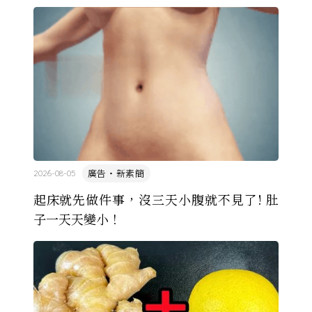
廣告・新素簡
2026-08-05
起床就先做件事，沒三天小腹就不見了! 肚
子一天天變小！