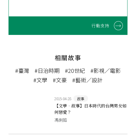
行動支持
相關故事
#臺灣
#日治時期
#20世紀
#影視／電影
#文學
#文豪
#藝術／設計
2015-04-28
故事
【文學．故事】日本時代的台灣男女如
何戀愛？
馮俐茹