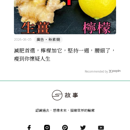
廣告・新素簡
2026-08-05
減肥首選，檸檬加它，堅持一週，腰細了，
瘦到你懷疑人生
Recommended by
認識過去，想像未來
，
描繪世界的輪廓