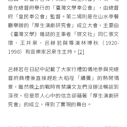
是在總督府舉行的「臺灣文學奉公會」，由總督
府「皇民奉公會」監督。第二場則是在山水亭餐
廳舉辦的「厚生演劇研究會」成立大會，主要由
《臺灣文學》雜誌的主事者「啓文社」同仁張文
環、王井泉、呂赫若與導演林博秋（1920-
1998）和音樂家呂泉生主持。
[2]
呂赫若在日記中記載了大家行禮如儀地參與完總
督府典禮後直接趕赴大稻埕「續攤」的熱鬧情
景，雖然晚上的戰時宵禁讓文友們沒辦法暢談到
深夜，但是眾人心中的信念卻藉著「厚生演劇研
究會」的成立，得到了實現的舞台。