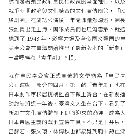
然而隨著殖民政府皇民化政策的全面推行，以及
戰爭時期政治與文化結合的文化宣傳國策，「民
烽劇團」在成功公演後一年隨即黯然熄燈，團長
張維賢出走上海，團隊成員們也風流雲散。就這
樣到了 1943 年，影響力遍及全帝國文藝圈的皇
民奉公會在臺灣開始推出了最新版本的「新劇」
—當時稱為「青年劇」。
[5]
就在皇民奉公會正式宣佈將文學納為「皇民奉
公」運動一部分的四月，第一齣「青年劇」也在
日本劇作家松居桃樓監督下搬上舞台。在新劇運
動終結將近十年後，臺灣文人坐在台下，看到了
新劇在文化宣傳體制下即將迎來的命運—成為大
日本帝國主義的戰爭宣傳工具。不只是王井泉，
呂赫若、張文環、林博秋也都感覺到胸中熱血沸