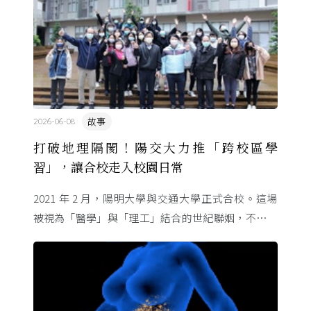
故事
2026-06-08
打破地理隔閡！陽交大力推「跨校區學
習」，讓合校走入校園日常
2021 年 2 月，陽明大學與交通大學正式合校。這場
被視為「醫學」與「理工」結合的世紀聯姻，不只是
行政整併，更象徵臺灣高等教育跨域融合的新起點。
為了讓不同校區 ...