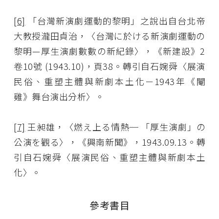
[6]
「台灣新演劇運動的黎明」之說出自台北帝
大教授瀧田貞治，〈台灣に於ける新演劇運動の
黎明—厚生演劇數數の新紀錄〉，《新建設》2
卷10號 (1943.10)，頁38。轉引自石婉舜〈展演
民俗、重塑主體與新劇本土化－1943年《閹
雞》舞台演出分析〉。
[7]
王昶雄，〈燃え上る情熱─ 「厚生演劇」の
公演を觀る〉，《興南新聞》，1943.09.13。轉
引自石婉舜〈展演民俗、重塑主體與新劇本土
化〉。
參考書目