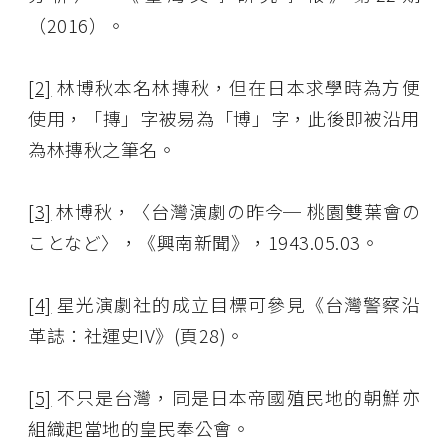
（2016）。
[2]
林博秋本名林摶秋，但在日本求學時為方便
使用，「摶」字被易為「博」字，此後即被沿用
為林摶秋之筆名。
[3]
林博秋，〈台灣演劇の昨今─ 桃園雙葉會の
ことなど〉，《興南新聞》，1943.05.03。
[4]
星光演劇社的成立目標可參見《台灣警察沿
革誌：社運史IV》(頁28)。
[5]
不只是台灣，同是日本帝國殖民地的朝鮮亦
組織起當地的皇民奉公會。