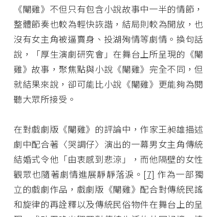
《閹雞》不但只有包含小說故事中一半的情節，
整體節奏也較為輕快詼諧，結局則較為開放，也
沒有女主角被逼賣身、投湖殉情等劇情。換句話
說，「厚生演劇研究會」在舞台上所呈現的《閹
雞》故事，聚焦點與小說《閹雞》完全不同，但
就結果來說，卻可能比小說《閹雞》更能夠為閱
聽大眾所接受。
在對戲劇版《閹雞》的評論中，作家王昶雄描述
劇中配合著〈哭調仔〉演出的一幕男女主角傳統
結婚式令他「由衷感到悲涼」，而他隔壁的女性
觀眾也隨著劇情進展靜靜落淚。
[7]
作為一部獨
立的戲劇作品，戲劇版《閹雞》配合對傳統民謠
和旋律的再詮釋以及傳統民俗物件在舞台上的呈