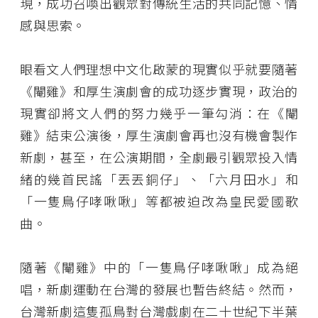
現，成功召喚出觀眾對傳統生活的共同記憶、情
感與思索。
眼看文人們理想中文化啟蒙的現實似乎就要隨著
《閹雞》和厚生演劇會的成功逐步實現，政治的
現實卻將文人們的努力幾乎一筆勾消：在《閹
雞》結束公演後，厚生演劇會再也沒有機會製作
新劇，甚至，在公演期間，全劇最引觀眾投入情
緒的幾首民謠「丟丟銅仔」、「六月田水」和
「一隻鳥仔哮啾啾」等都被迫改為皇民愛國歌
曲。
隨著《閹雞》中的「一隻鳥仔哮啾啾」成為絕
唱，新劇運動在台灣的發展也暫告終結。然而，
台灣新劇這隻孤鳥對台灣戲劇在二十世紀下半葉