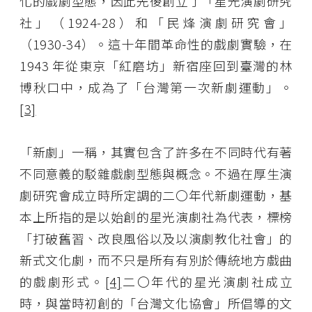
化的戲劇型態，因此先後創立了「星光演劇研究
社」（1924-28）和「民烽演劇研究會」
（1930-34）。這十年間革命性的戲劇實驗，在
1943 年從東京「紅磨坊」新宿座回到臺灣的林
博秋口中，成為了「台灣第一次新劇運動」。
[3]
「新劇」一稱，其實包含了許多在不同時代有著
不同意義的駁雜戲劇型態與概念。不過在厚生演
劇研究會成立時所定調的二〇年代新劇運動，基
本上所指的是以始創的星光演劇社為代表，標榜
「打破舊習、改良風俗以及以演劇教化社會」的
新式文化劇，而不只是所有有別於傳統地方戲曲
的戲劇形式。
[4]
二〇年代的星光演劇社成立
時，與當時初創的「台灣文化協會」所倡導的文