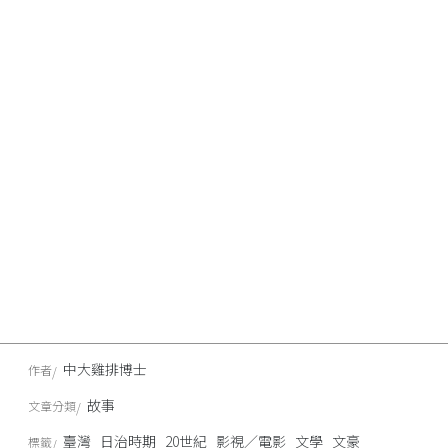
中大雞排博士
作者
故事
文章分類
臺灣
日治時期
20世紀
影視／電影
文學
文豪
標籤