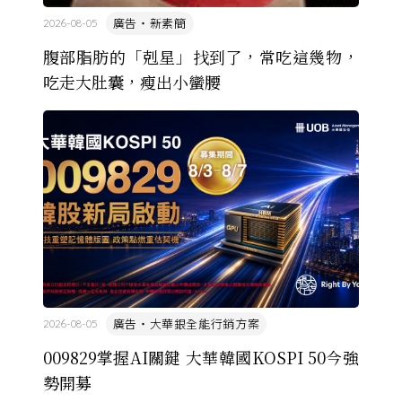
廣告・新素簡
2026-08-05
腹部脂肪的「剋星」找到了，常吃這幾物，
吃走大肚囊，瘦出小蠻腰
廣告・大華銀全能行銷方案
2026-08-05
009829掌握AI關鍵 大華韓國KOSPI 50今強
勢開募