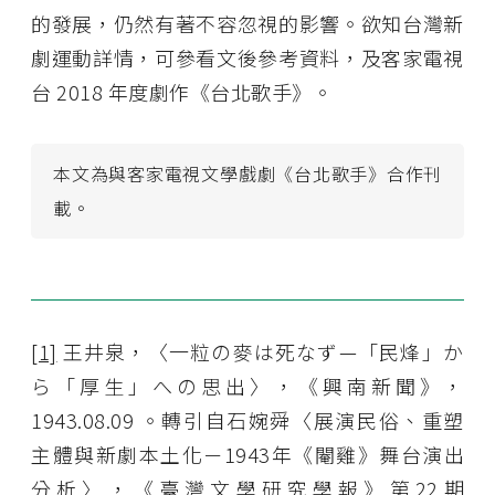
的發展，仍然有著不容忽視的影響。欲知台灣新
劇運動詳情，可參看文後參考資料，及客家電視
台 2018 年度劇作《台北歌手》。
本文為與客家電視文學戲劇《台北歌手》合作刊
載。
[1]
王井泉，〈一粒の麥は死なず—「民烽」か
ら「厚生」への思出〉，《興南新聞》，
1943.08.09 。轉引自石婉舜〈展演民俗、重塑
主體與新劇本土化－1943年《閹雞》舞台演出
分析〉，《臺灣文學研究學報》第22期