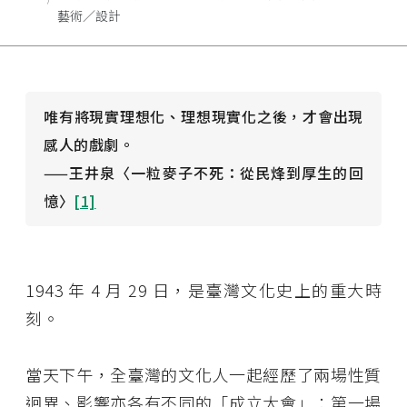
藝術／設計
唯有將現實理想化、理想現實化之後，才會出現
感人的戲劇。
——王井泉〈一粒麥子不死：從民烽到厚生的回
憶〉
[1]
1943 年 4 月 29 日，是臺灣文化史上的重大時
刻。
當天下午，全臺灣的文化人一起經歷了兩場性質
迥異、影響亦各有不同的「成立大會」：第一場