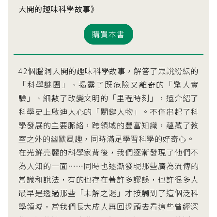
大開的趣味科學故事》
購買本書
42個腦洞大開的趣味科學故事，解答了眾說紛紜的
「科學謎團」、揭露了既危險又離奇的「驚人實
驗」、細數了改變文明的「里程時刻」，還介紹了
科學史上啟迪人心的「關鍵人物」。不僅串起了科
學發展的主要脈絡，跨領域的豐富知識，蘊藏了教
室之外的幽默風趣，同時滿足學習科學的好奇心。
在光鮮亮麗的科學家背後，我們逐漸發現了他們不
為人知的一面……同時也逐漸發現那些廣為流傳的
常識和說法，有的也存在著許多謬誤，也許很多人
最早是透過那些「未解之謎」才接觸到了這個泛科
學領域，當我們長大成人再回過頭去看這些曾經深