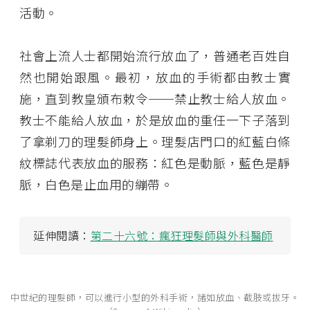
活動。
社會上流人士都開始流行放血了，普通老百姓自
然也開始跟風。最初，放血的手術都由教士實
施，直到教皇頒布敕令──禁止教士給人放血。
教士不能給人放血，於是放血的重任一下子落到
了拿剃刀的理髮師身上。理髮店門口的紅藍白條
紋標誌代表放血的服務：紅色是動脈，藍色是靜
脈，白色是止血用的繃帶。
延伸閱讀：
第二十六號：瘋狂理髮師與外科醫師
中世紀的理髮師，可以進行小型的外科手術，諸如放血、截肢或拔牙。