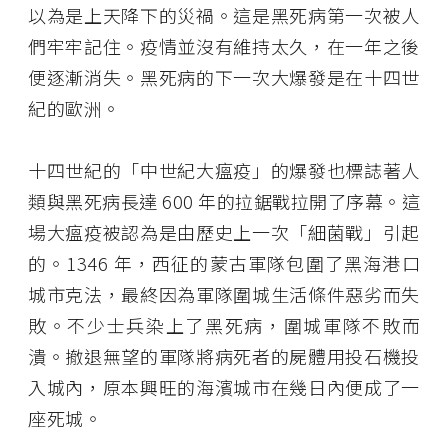
以為是上天降下的災禍。這是黑死病第一次被人
們牢牢記住。疫情並沒有維持太久，在一年之後
便逐漸消失。黑死病的下一次大爆發是在十四世
紀的歐洲。
十四世紀的「中世紀大瘟疫」的爆發也標誌著人
類與黑死病長達 600 年的拉鋸戰拉開了序幕。這
場大瘟疫被認為是由歷史上一次「細菌戰」引起
的。1346 年，西征的蒙古軍隊包圍了黑海港口
城市克法，最終因為軍隊圍城生活條件惡劣而失
敗。不少士兵染上了黑死病，圍城軍隊不敗而
潰。撤退無望的軍隊將病死者的屍體用投石機投
入城內，原本興旺的海濱城市在幾日內便成了一
座死城。