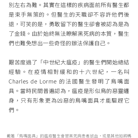
別左右為難。其實在這樣的疾病面前所有醫生都
是束手無策的。但醫生的天職卻不容許他們後
退，可笑的是，勇敢留下的醫生卻會被認為是為
了金錢。由於始終無法瞭解黑死病的本質，醫生
們也難免想出一些奇怪的辦法保護自己。
艱苦度過了「中世紀大瘟疫」的醫生們開始總結
經驗。在疫情相對緩和的十六世紀，一名叫
Charles de Lorme 的法國醫生發明了鳥嘴面
具。當時民間普遍認為，瘟疫是形似鳥的惡靈纏
身，只有形象更為凶惡的鳥嘴面具才能驅趕它
們。
戴著「鳥嘴面具」的瘟疫醫生會替黑死病患者放血，或是其他如將螞