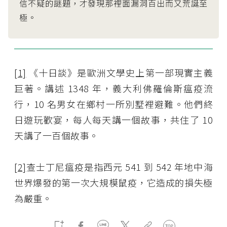
信不疑的謎題，才發現那裡面漏洞百出而又荒誕至
極。
[1]
《十日談》是歐洲文學史上第一部現實主義
巨著。講述 1348 年，義大利佛羅倫斯瘟疫流
行，10 名男女在鄉村一所別墅裡避難。他們終
日遊玩歡宴，每人每天講一個故事，共住了 10
天講了一百個故事。
[2]
查士丁尼瘟疫是指西元 541 到 542 年地中海
世界爆發的第一次大規模鼠疫，它造成的損失極
為嚴重。