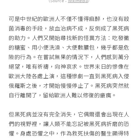
（Source：
Wikimedia
）
可是中世紀的歐洲人不僅不懂得麻醉，也沒有殺
菌消毒的手段，放血治病不成，反倒成了黑死病
的助力。人們又開始尋找新的怪異方法：吃發黴
的糖蜜、用小便洗澡、大便敷膿包，幾乎都是危
險的行為。在嘗試無果的情況下，人們感到萬分
絕望，唯有祈禱，向神哀求。世界末日的慘像在
歐洲大陸各處上演，這種慘劇一直到黑死病入侵
俄羅斯之後，才開始慢慢停止了。黑死病突然就
自行離開了，留給歐洲人難以修復的瘡痍。
但黑死病並沒有完全消失，它偶爾還會出現在人
們的視野裡，讓人類不能忘記被黑死病折磨的恐
懼。身處恐懼之中，作為救死扶傷的醫生顯得特