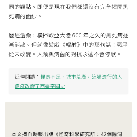
同的觀點。即便是現在我們都還沒有完全揭開黑
死病的面紗。
歷經滄桑，橫掃歐亞大陸 600 年之久的黑死病逐
漸消散。但就像遊戲《輻射》中的那句話：戰爭
從未改變。人類與病菌的對抗永遠不會停歇。
延伸閱讀：
糧食不足、城市荒廢，這場流行的大
瘟疫改變了西臺帝國史
本文摘自時報出版《怪奇科學研究所：42個腦洞