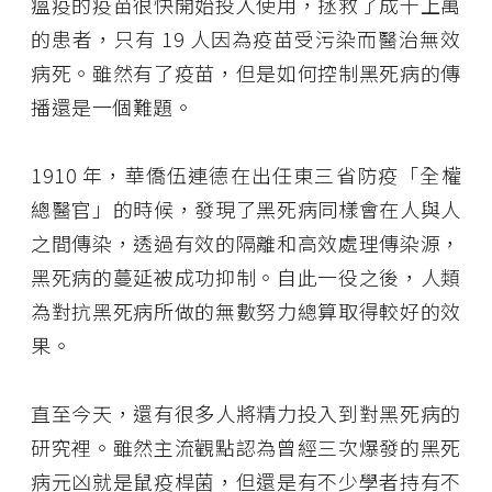
瘟疫的疫苗很快開始投入使用，拯救了成千上萬
的患者，只有 19 人因為疫苗受污染而醫治無效
病死。雖然有了疫苗，但是如何控制黑死病的傳
播還是一個難題。
1910 年，華僑伍連德在出任東三省防疫「全權
總醫官」的時候，發現了黑死病同樣會在人與人
之間傳染，透過有效的隔離和高效處理傳染源，
黑死病的蔓延被成功抑制。自此一役之後，人類
為對抗黑死病所做的無數努力總算取得較好的效
果。
直至今天，還有很多人將精力投入到對黑死病的
研究裡。雖然主流觀點認為曾經三次爆發的黑死
病元凶就是鼠疫桿菌，但還是有不少學者持有不