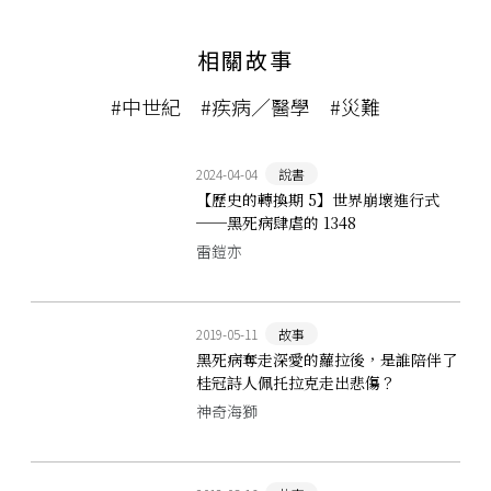
相關故事
#中世紀
#疾病／醫學
#災難
2024-04-04
說書
【歷史的轉換期 5】世界崩壞進行式
──黑死病肆虐的 1348
雷鎧亦
2019-05-11
故事
黑死病奪走深愛的蘿拉後，是誰陪伴了
桂冠詩人佩托拉克走出悲傷？
神奇海獅