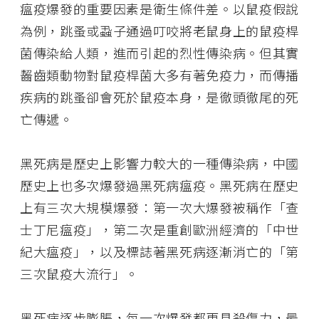
瘟疫爆發的重要因素是衛生條件差。以鼠疫假說
為例，跳蚤或蝨子通過叮咬將老鼠身上的鼠疫桿
菌傳染給人類，進而引起的烈性傳染病。但其實
齧齒類動物對鼠疫桿菌大多有著免疫力，而傳播
疾病的跳蚤卻會死於鼠疫本身，是徹頭徹尾的死
亡傳遞。
黑死病是歷史上影響力較大的一種傳染病，中國
歷史上也多次爆發過黑死病瘟疫。黑死病在歷史
上有三次大規模爆發：第一次大爆發被稱作「查
士丁尼瘟疫」，第二次是重創歐洲經濟的「中世
紀大瘟疫」，以及標誌著黑死病逐漸消亡的「第
三次鼠疫大流行」。
黑死病逐步膨脹，每一次爆發都更具殺傷力，最