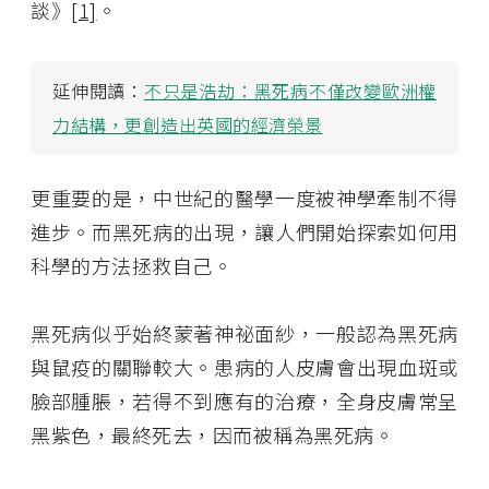
談》
[1]
。
延伸閱讀：
不只是浩劫：黑死病不僅改變歐洲權
力結構，更創造出英國的經濟榮景
更重要的是，中世紀的醫學一度被神學牽制不得
進步。而黑死病的出現，讓人們開始探索如何用
科學的方法拯救自己。
黑死病似乎始終蒙著神祕面紗，一般認為黑死病
與鼠疫的關聯較大。患病的人皮膚會出現血斑或
臉部腫脹，若得不到應有的治療，全身皮膚常呈
黑紫色，最終死去，因而被稱為黑死病。