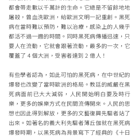
都會帶走數以千萬計的生命。它總是不留餘地地
屠殺，曾血洗歐洲，給歐洲文明一記重創。黑死
病在當時難以預防，難以治療，感染上的人幾乎
都活不過一週的時間。同時黑死病傳播迅速，只
要人在流動，它就會跟著流動，最多的一次，它
覆蓋了 4 個大洲，受害者達到 2 億人！
有些學者認為，如此可怕的黑死病，在中世紀的
爆發也改變了當時歐洲的格局。教廷的威嚴在黑
死病面前已大大減弱，人民開始明白要及時行
樂，更多的娛樂方式在民間流傳開來。人民的思
想也因此得到解放，更多的文藝復興先驅者站了
出來。如著名的義大利先驅者薄丘伽就在黑死病
爆發時期，以黑死病為背景寫下了經典的《十日