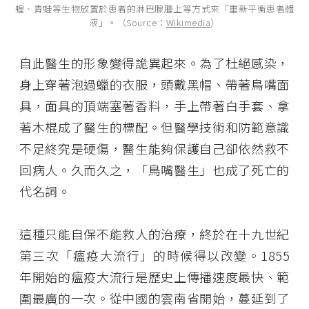
蝗、青蛙等生物放置於患者的淋巴腺腫上等方式來「重新平衡患者體
液」。（Source：
Wikimedia
）
自此醫生的形象變得詭異起來。為了杜絕感染，
身上穿著泡過蠟的衣服，頭戴黑帽、帶著鳥嘴面
具，面具的頂端塞著香料，手上帶著白手套、拿
著木棍成了醫生的標配。但醫學技術和防範意識
不足終究是硬傷，醫生能夠保護自己卻依然救不
回病人。久而久之，「鳥嘴醫生」也成了死亡的
代名詞。
這種只能自保不能救人的治療，終於在十九世紀
第三次「瘟疫大流行」的時候得以改變。1855
年開始的瘟疫大流行是歷史上傳播速度最快、範
圍最廣的一次。從中國的雲南省開始，蔓延到了