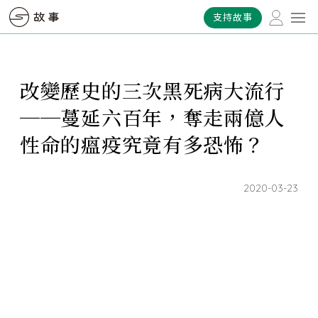
支持故事
改變歷史的三次黑死病大流行
──蔓延六百年，奪走兩億人
性命的瘟疫究竟有多恐怖？
2020-03-23