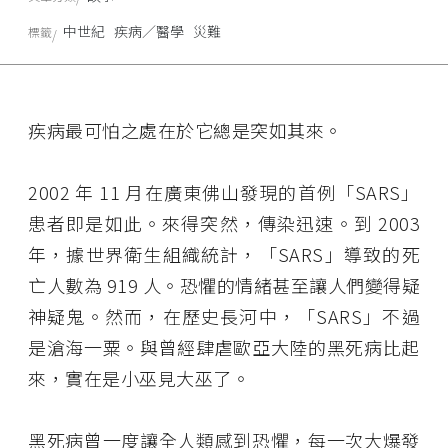
中世紀
疾病／醫學
災難
標籤
疾病最可怕之處在於它總是突如其來。
2002 年 11 月在廣東佛山發現的首例「SARS」
患者即是如此。來得突然，傳染迅速。到 2003
年，據世界衛生組織統計，「SARS」導致的死
亡人數為 919 人。恐懼的情緒甚至讓人們變得疑
神疑鬼。然而，在歷史長河中，「SARS」不過
是滄海一粟。與曾經肆虐歐亞大陸的黑死病比起
來，實在是小巫見大巫了。
黑死病曾一度讓全人類感到恐懼，每一次大爆發