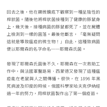
回去之後，他在顯微鏡底下觀察到一種呈陰性的
桿狀菌。隨後他將桿狀菌接種到了健康的豚鼠身
上，幾天後，接種病菌的豚鼠都死了，並在屍體
上檢測到一樣的菌落。最後他斷言，「毫無疑問
這就是導致瘟疫的微生物！」自此，這種致病菌
便以耶爾森的名字命名──耶爾森氏菌。
發現了耶爾森氏菌後不久，耶爾森在一次救助工
作中，與法國軍醫路易．西蒙德又發現了這種瘟
疫能在老鼠與人之間傳播。很快，在 1896 年黑
死病波及印度的時候，俄國科學家哈夫克伊納經
過一年的努力，用桿狀菌製作出了第一個疫苗。