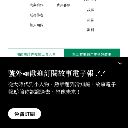
商業合作
會員客服
故事
成為作者
說書
加入團隊
副刊
用故事讓你知曉世界大事
幫助故事創作更多好故事
訂閱電子報
贊助支持
號外📣歡迎訂閱故事電子報 .ᐟ‪‪.ᐟ
從大時代到小人物、熱話題到冷知識，故事電子
版權聲明與轉載規範
報📬陪你認識過去、想像未來！
授權與合作：
contact@storystudio.tw
投稿文章：
gushi@storystudio.tw
StoryStudio Inc. All Rights Reserved.
免費訂閱