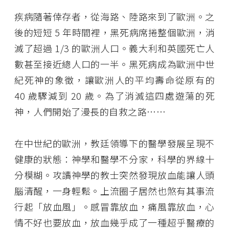
疾病隨著倖存者，從海路、陸路來到了歐洲。之
後的短短 5 年時間裡，黑死病席捲整個歐洲，消
滅了超過 1/3 的歐洲人口。義大利和英國死亡人
數甚至接近總人口的一半。黑死病成為歐洲中世
紀死神的象徵，讓歐洲人的平均壽命從原有的
40 歲驟減到 20 歲。為了消滅這四處遊蕩的死
神，人們開始了漫長的自救之路⋯⋯
在中世紀的歐洲，教廷領導下的醫學發展呈現不
健康的狀態：神學和醫學不分家，科學的界線十
分模糊。攻讀神學的教士突然發現放血能讓人頭
腦清醒，一身輕鬆。上流圈子居然也煞有其事流
行起「放血風」。感冒靠放血，痛風靠放血，心
情不好也要放血，放血幾乎成了一種超乎醫療的