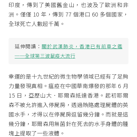
印度，傳到了美國舊金山，也波及了歐洲和非
洲。僅僅 10 年，傳到 77 個港口 60 多個國家，
全球死亡人數超千萬。
延伸閱讀：
關於武漢肺炎，香港已有前車之鑑
──全球第三波鼠疫大流行
幸運的是十九世紀的微生物學領域已經有了足夠
力量發現真相。瘟疫在中國華南爆發的那年 6 月
15 日，亞歷山大．耶爾森抵達香港。起初耶爾
森不被允許進入停屍房，透過賄賂處理屍體的英
國水手，才得以在停屍房逗留幾分鐘。而就是這
幾分鐘，耶爾森用無菌針在死去的水手身體的腫
塊上提取了一些液體。