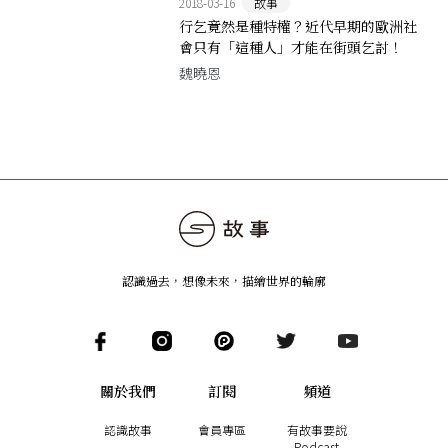
2018-03-16
故事
行乞竟然是種特權？近代早期的歐洲社
會只有「這種人」才能在街頭乞討！
魏曉恩
認識過去，想像未來
，
描繪世界的輪廓
關於我們
訂閱
頻道
認識故事
會員專區
有故事要說
Podcast