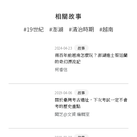
相關故事
#19世紀
#澎湖
#清治時期
#越南
2024-04-23
故事
兩百年前越南怎麼玩？澎湖進士蔡廷蘭
的奇幻漂流記
柯睿信
2019-04-06
故事
關於臺灣考古遺址，下次考試一定不會
考的歷史重點
聞芝@文資 編輯室