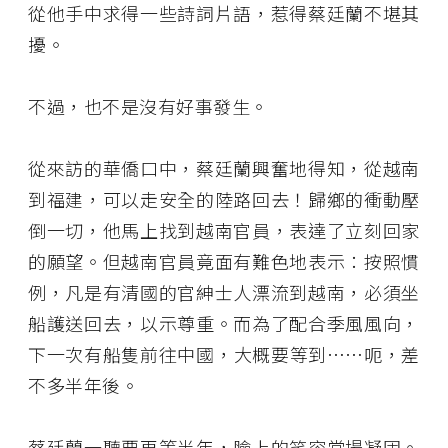
從他手中求得一些詩詞片語，惹得蔡廷蘭不堪其
擾。
不過，也不是沒有好事發生。
從來訪的華僑口中，蔡廷蘭興奮地得知，從越南
到福建，可以走安全的陸路回去！歸鄉的衝動壓
倒一切，他馬上找到越南官員，表達了立刻回家
的願望。但越南官員竟面有難色地表示：按照慣
例，凡是有清國的官紳士人漂流到越南，必須坐
船護送回去，以示尊重。而為了配合季風風向，
下一次有船隻前往中國，大概要等到……呃，差
不多半年後。
蔡廷蘭一聽要再等半年，臉上的笑容當場凝固。