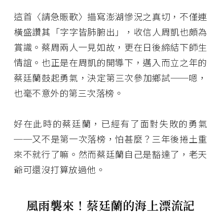
這首〈請急賑歌〉描寫澎湖慘況之真切，不僅連
橫盛讚其「字字皆肺腑出」，收信人周凱也頗為
賞識。蔡周兩人一見如故，更在日後締結下師生
情誼。也正是在周凱的開導下，邁入而立之年的
蔡廷蘭鼓起勇氣，決定第三次參加鄉試──嗯，
也毫不意外的第三次落榜。
好在此時的蔡廷蘭，已經有了面對失敗的勇氣
──又不是第一次落榜，怕甚麼？三年後捲土重
來不就行了嘛。然而蔡廷蘭自己是豁達了，老天
爺可還沒打算放過他。
風雨襲來！蔡廷蘭的海上漂流記