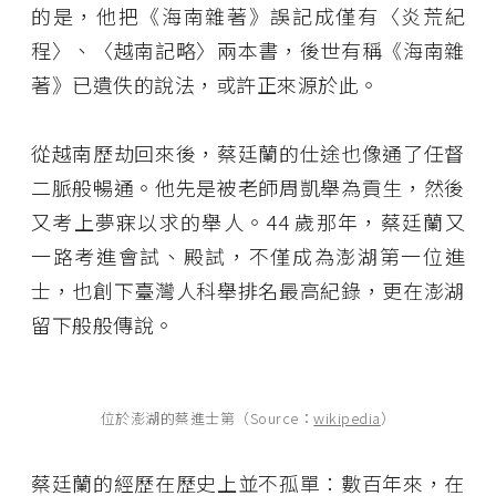
的是，他把《海南雜著》誤記成僅有〈炎荒紀
程〉、〈越南記略〉兩本書，後世有稱《海南雜
著》已遺佚的說法，或許正來源於此。
從越南歷劫回來後，蔡廷蘭的仕途也像通了任督
二脈般暢通。他先是被老師周凱舉為貢生，然後
又考上夢寐以求的舉人。44 歲那年，蔡廷蘭又
一路考進會試、殿試，不僅成為澎湖第一位進
士，也創下臺灣人科舉排名最高紀錄，更在澎湖
留下般般傳說。
位於澎湖的蔡進士第（Source：
wikipedia
）
蔡廷蘭的經歷在歷史上並不孤單：數百年來，在