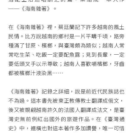
──《海南雜著》。
在《海南雜著》裡，蔡廷蘭記下許多越南的風土
民情。比方說越南的鄉村是一片平疇千頃，路旁
種滿了甘蔗、檳榔，與臺灣頗為類似；越南人常
常吃生菜、吃飯一定要配魚露；見到長輩，一定
要低頭叉手以示尊敬；越南人喜歡嚼檳榔，牙齒
都被檳榔汁液染黑……
《海南雜著》記錄之詳細，說是前近代民族誌也
不為過。這本書先被東正教傳教士翻譯成俄文，
後又被覬覦越南許久的法國人翻譯成法文，是臺
灣史無前例紅出國外的旅遊作品。在《臺灣通
史》中，連橫也對這本著作多加讚譽，唯一可惜