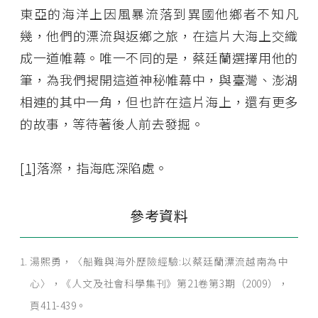
東亞的海洋上因風暴流落到異國他鄉者不知凡
幾，他們的漂流與返鄉之旅，在這片大海上交織
成一道帷幕。唯一不同的是，蔡廷蘭選擇用他的
筆，為我們揭開這道神秘帷幕中，與臺灣、澎湖
相連的其中一角，但也許在這片海上，還有更多
的故事，等待著後人前去發掘。
[1]
落漈，指海底深陷處。
參考資料
湯熙勇，〈船難與海外歷險經驗:以蔡廷蘭漂流越南為中
心〉，《人文及社會科學集刊》第21卷第3期（2009），
頁411-439。