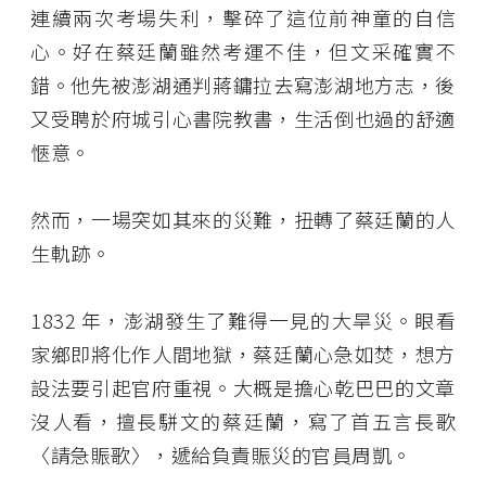
連續兩次考場失利，擊碎了這位前神童的自信
心。好在蔡廷蘭雖然考運不佳，但文采確實不
錯。他先被澎湖通判蔣鏞拉去寫澎湖地方志，後
又受聘於府城引心書院教書，生活倒也過的舒適
愜意。
然而，一場突如其來的災難，扭轉了蔡廷蘭的人
生軌跡。
1832 年，澎湖發生了難得一見的大旱災。眼看
家鄉即將化作人間地獄，蔡廷蘭心急如焚，想方
設法要引起官府重視。大概是擔心乾巴巴的文章
沒人看，擅長駢文的蔡廷蘭，寫了首五言長歌
〈請急賑歌〉，遞給負責賑災的官員周凱。