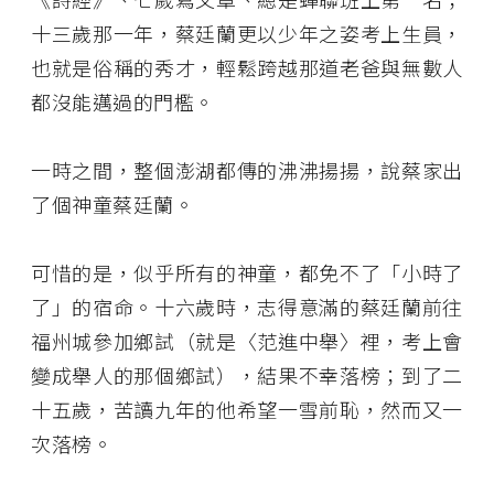
十三歲那一年，蔡廷蘭更以少年之姿考上生員，
也就是俗稱的秀才，輕鬆跨越那道老爸與無數人
都沒能邁過的門檻。
一時之間，整個澎湖都傳的沸沸揚揚，說蔡家出
了個神童蔡廷蘭。
可惜的是，似乎所有的神童，都免不了「小時了
了」的宿命。十六歲時，志得意滿的蔡廷蘭前往
福州城參加鄉試（就是〈范進中舉〉裡，考上會
變成舉人的那個鄉試），結果不幸落榜；到了二
十五歲，苦讀九年的他希望一雪前恥，然而又一
次落榜。