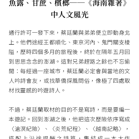
魚露、甘蔗、檳榔──《海南雜著》
中人文風光
通行許可一發下來，蔡廷蘭與弟弟便立即動身北
上。他們途經王都順化、東京河內、鬼門關支棱
隘，歷時四個多月的旅程後，終於在隔年五月回
到思思念念的澎湖。這對兄弟趕路之餘也不忘偷
閒：每經過一座城市，蔡廷蘭必定會與當地的文
人吟詩會友，或找華僑探風問俗，像極了四處取
材找靈感的吟遊詩人。
不過，蔡廷蘭取材的目的不是寫詩，而是要編一
本遊記。回到澎湖之後，他把這次歷險依序寫成
〈滄溟紀險〉、〈炎荒紀程〉、〈越南記略〉，
搭配上沿途唱酬之詩篇，集結成一本大作