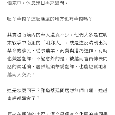
僑家中，休息幾日再來盤問。
嗯？華僑？這麼遙遠的地方也有華僑嗎？
其實越南境內的華人還真不少，他們大多是在明
末戰爭中南渡的「明鄉人」，或是違反清朝出海
禁令的移民，從事農業、商貿與港務運作，有時
也兼當翻譯。不過意外的是，被越南官員傳去問
話的蔡廷蘭，居然無須華僑翻譯，也能輕鬆地和
越南人交流！
這是怎麼回事？難道蔡廷蘭居然無師自通，連越
南語都學會了？
原來在那時的東亞，漢文是儒家文化圈的共同書