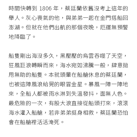
時間快轉到 1806 年，蔡廷蘭依舊沒考上這年的
舉人。灰心喪氣的他，與弟弟一起在金門搭船回
澎湖。但就在他們出航的那個夜晚，厄運無預警
地降臨了。
船隻剛出海沒多久，黑壓壓的烏雲吞噬了天空，
狂風巨浪轉瞬而來，海水宛如沸騰一般，肆意拋
甩無助的船隻。本就頭暈在船艙休息的蔡廷蘭，
也被這陣風浪給晃的眼冒金星。暴風一陣一陣地
來，全船人都被雨水淋到失溫發抖，面無人色。
最危險的一次，有股大浪直接從船頭打來，滾滾
海水灌入船艙，若非弟弟挺身相救，蔡廷蘭恐怕
會在船艙裡活活淹死。