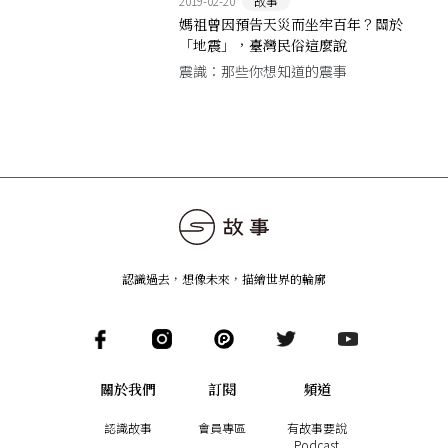
2019-02-20
故事
媽祖曾因預告天災而坐牢百年？關於
「地震」，臺灣民俗這麼說
震識：那些你想知道的震事
認識過去，想像未來
，
描繪世界的輪廓
關於我們
訂閱
頻道
認識故事
會員專區
有故事要說
Podcast