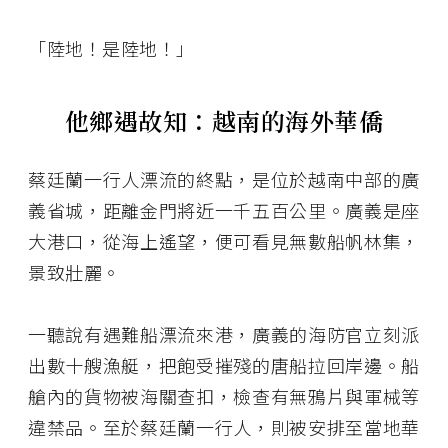
「陸地！是陸地！」
他鄉遇故知：越南的海外華僑
蔡廷蘭一行人漂流的終點，是位於越南中部的廣
義省城，距離金門將近一千五百公里。廣義是座
大港口，從海上遙望，便可看見無數船帆林集，
景致壯麗。
一聽說有遇難船漂流來港，廣義的海防官立刻派
出數十艘漁艇，把飽受摧殘的唐船拉回岸邊。船
艙內的貨物被海關查扣，檢查有無鴉片與軍械等
違禁品。至於蔡廷蘭一行人，則被安排至當地華