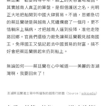
其實越南人真正的算盤，是假借護送之名，光明
正大地把船開到中國大肆貿易。不過，思鄉急切
的蔡廷蘭硬是與越南人死纏爛磨了一個月，更不
惜躺床上稱病，才把越南人逼到投降，准他走陸
路回鄉。官員們還極力避免讓蔡廷蘭覲見越南國
王，免得國王又惦記起去中國貿易的財富，搞不
好會把蔡廷蘭捆起來扔到船上。
無論如何──蔡廷蘭在心中喊道──美麗的澎湖
灣啊，我要回來了！
澎湖蔡廷蘭進士第中所繪製的越南行跡圖（Source：
wikipedia
）