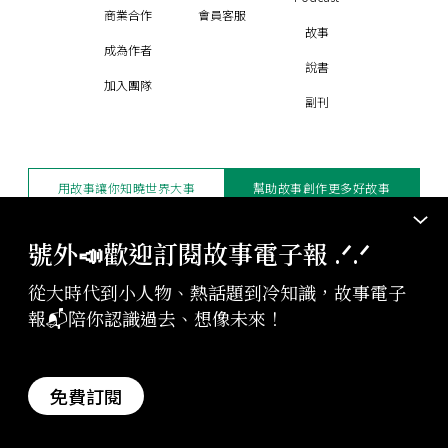
商業合作
會員客服
故事
成為作者
說書
加入團隊
副刊
用故事讓你知曉世界大事
幫助故事創作更多好故事
訂閱電子報
贊助支持
號外📣歡迎訂閱故事電子報 .ᐟ‪‪.ᐟ
從大時代到小人物、熱話題到冷知識，故事電子
版權聲明與轉載規範
報📬陪你認識過去、想像未來！
授權與合作：
contact@storystudio.tw
投稿文章：
gushi@storystudio.tw
StoryStudio Inc. All Rights Reserved.
免費訂閱