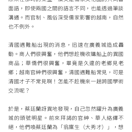
面語，即使兩國之間的語言不同，也能透過筆談
溝通。而官制、風俗深受儒家影響的越南，自然
也不例外。
清國遇難船出現的消息，迅速在廣義城造成轟
動。商人們很興奮，他們想趁機收購船上的異國
商品；華僑們很興奮，畢竟是久違的老鄉見老
鄉；越南官紳們很興奮，清國遇難船常見，可是
清國才子不常見啊！怎能不趁機來一趟跨國學術
交流呢？
於是，蔡廷蘭訝異地發現，自己忽然躍升為廣義
城的頭號明星。前來拜謁的官紳、華人絡繹不
絕，他們喚蔡廷蘭為「翁廩生（大秀才）」，想