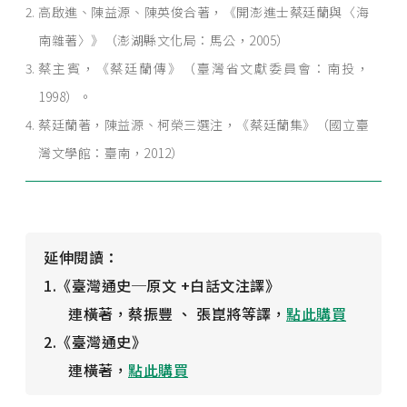
高啟進、陳益源、陳英俊合著，《開澎進士蔡廷蘭與〈海
南雜著〉》（澎湖縣文化局：馬公，2005）
蔡主賓，《蔡廷蘭傳》（臺灣省文獻委員會：南投，
1998）。
蔡廷蘭著，陳益源、柯榮三選注，《蔡廷蘭集》（國立臺
灣文學館：臺南，2012）
延伸閱讀：
1.《臺灣通史─原文 +白話文注譯》
連橫著，蔡振豐 、 張崑將等譯，
點此購買
2.《臺灣通史》
連橫著，
點此購買