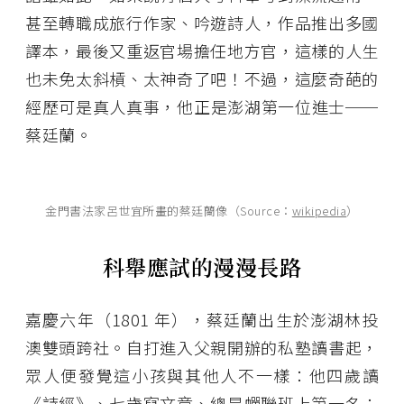
甚至轉職成旅行作家、吟遊詩人，作品推出多國
譯本，最後又重返官場擔任地方官，這樣的人生
也未免太斜槓、太神奇了吧！不過，這麼奇葩的
經歷可是真人真事，他正是澎湖第一位進士──
蔡廷蘭。
金門書法家呂世宜所畫的蔡廷蘭像（Source：
wikipedia
）
科舉應試的漫漫長路
嘉慶六年（1801 年），蔡廷蘭出生於澎湖林投
澳雙頭跨社。自打進入父親開辦的私塾讀書起，
眾人便發覺這小孩與其他人不一樣：他四歲讀
《詩經》、七歲寫文章、總是蟬聯班上第一名；