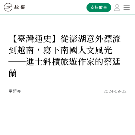
支持故事
【臺灣通史】從澎湖意外漂流
到越南，寫下南國人文風光
──進士斜槓旅遊作家的蔡廷
蘭
雷鎧亦
2024-08-02