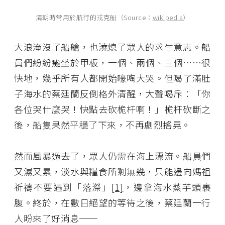
清朝時常用於航行的戎克船（Source：
wikipedia
）
大浪淹沒了船艙，也澆熄了眾人的求生意志。船
員們紛紛癱坐於甲板，一個、兩個、三個……很
快地，幾乎所有人都開始嚎啕大哭。但喝了滿肚
子海水的蔡廷蘭反倒格外清醒，大聲喝斥：「你
各位哭什麼哭！快點去砍桅杆啊！」桅杆砍斷之
後，船隻果然平穩了下來，不再劇烈搖晃。
然而風暴過去了，眾人仍需在海上漂流。船員們
又濕又累，淡水與糧食所剩無幾，只能邊向媽祖
祈禱不要遇到「落漈」
[1]
，邊拿海水蒸芋頭裹
腹。終於，在數日絕望的等待之後，蔡廷蘭一行
人盼來了好消息──