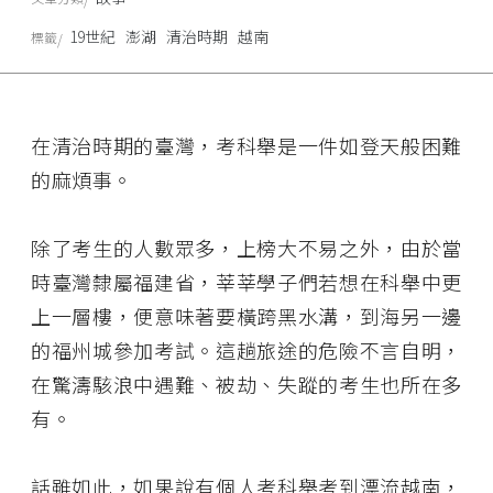
19世紀
澎湖
清治時期
越南
標籤
在清治時期的臺灣，考科舉是一件如登天般困難
的麻煩事。
除了考生的人數眾多，上榜大不易之外，由於當
時臺灣隸屬福建省，莘莘學子們若想在科舉中更
上一層樓，便意味著要橫跨黑水溝，到海另一邊
的福州城參加考試。這趟旅途的危險不言自明，
在驚濤駭浪中遇難、被劫、失蹤的考生也所在多
有。
話雖如此，如果說有個人考科舉考到漂流越南，