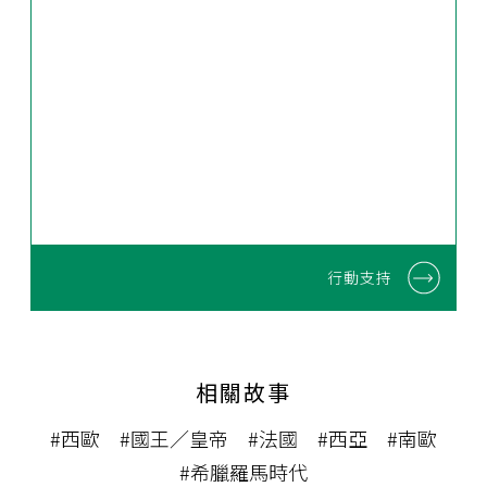
行動支持
相關故事
#西歐
#國王／皇帝
#法國
#西亞
#南歐
#希臘羅馬時代