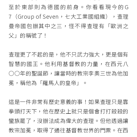
至於東部則為德國的前身。你看看現今的G
7（Group of Seven，七大工業國組織），查理
曼帝國包辦其中之三，怪不得查理有「歐洲之
父」的稱號了！
查理更了不起的是，他不只武力強大，更是個有
智慧的國王。他利用基督教的力量，在西元八
○○年的聖誕節，讓當時的教宗李奧三世為他加
冕，稱他為「羅馬人的皇帝」。
這是一件非常有歷史意義的事！如果查理只是靠
拳頭打天下，他在歷史上就只是個會打打殺殺的
蠻族罷了，沒辦法成為偉大的查理。但他透過讓
教宗加冕，取得了通往基督教世界的門票。在西