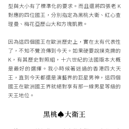
型與大小有了標準化的要求。而且還將四張老 K
對應的四位國王，分別指定為黑桃大衛、紅心查
理曼、梅花亞歷山大和方塊凱撒。
因為這四個國王在歐洲歷史上，實在太有代表性
了，不知不覺流傳到今天。如果硬要說撲克牌的
K，有其歷史對照組，十六世紀的法國版本大概
是最好的選擇。我小時候著迷過的香港四大天
王，直到今天都還是演藝界的巨星男神，這四個
國王在歐洲國王界就絕對享有那一線男星等級的
天王地位。
黑桃♠――大衛王