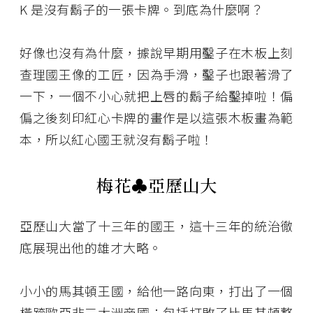
K 是沒有鬍子的一張卡牌。到底為什麼啊？
好像也沒有為什麼，據說早期用鑿子在木板上刻
查理國王像的工匠，因為手滑，鑿子也跟著滑了
一下，一個不小心就把上唇的鬍子給鑿掉啦！偏
偏之後刻印紅心卡牌的畫作是以這張木板畫為範
本，所以紅心國王就沒有鬍子啦！
梅花♣――亞歷山大
亞歷山大當了十三年的國王，這十三年的統治徹
底展現出他的雄才大略。
小小的馬其頓王國，給他一路向東，打出了一個
橫跨歐亞非三大洲帝國；包括打敗了比馬其頓整