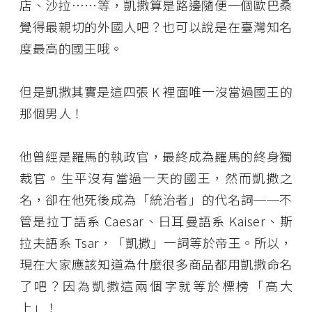
店、沙拉……等，凱撒算是路邊隨便一個歐巴桑
覺得最親切的外國人吧？也可以說是在臺灣知名
度最高的國王哦。
但是凱撒其實是這四張 K 裡面唯一沒當過國王的
那個男人！
他曾經是羅馬的執政官，最終成為羅馬的終身獨
裁官。生平沒有當過一天的國王，然而凱撒之
名，卻在他死後成為「統治者」的代名詞──不
管是拉丁語系 Caesar、日耳曼語系 Kaiser、斯
拉夫語系 Tsar，「凱撒」一詞等於帝王。所以，
現在大家應該知道為什麼很多商品都用凱撒命名
了吧？因為凱撒這兩個字就等於標榜「高大
上」！