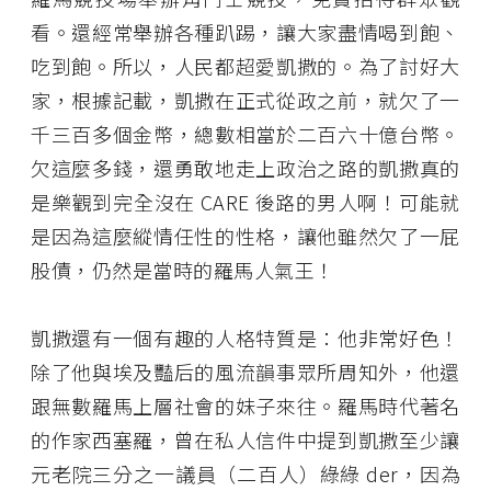
看。還經常舉辦各種趴踢，讓大家盡情喝到飽、
吃到飽。所以，人民都超愛凱撒的。為了討好大
家，根據記載，凱撒在正式從政之前，就欠了一
千三百多個金幣，總數相當於二百六十億台幣。
欠這麼多錢，還勇敢地走上政治之路的凱撒真的
是樂觀到完全沒在 CARE 後路的男人啊！可能就
是因為這麼縱情任性的性格，讓他雖然欠了一屁
股債，仍然是當時的羅馬人氣王！
凱撒還有一個有趣的人格特質是：他非常好色！
除了他與埃及豔后的風流韻事眾所周知外，他還
跟無數羅馬上層社會的妹子來往。羅馬時代著名
的作家西塞羅，曾在私人信件中提到凱撒至少讓
元老院三分之一議員（二百人）綠綠 der，因為