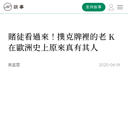
支持故事
賭徒看過來！撲克牌裡的老 K
在歐洲史上原來真有其人
吳宜蓉
2020-06-19