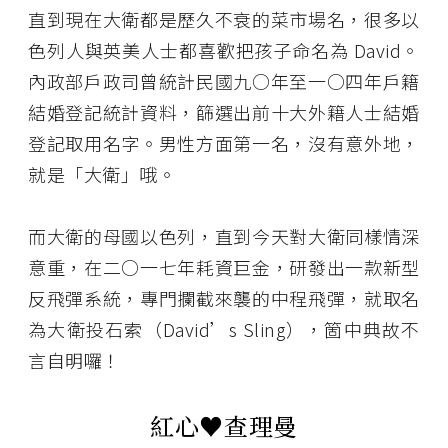
直到現在大衛都是歷久不衰的菜市場名，很多以
色列人與英美人士都喜歡把孩子命名為 David。
內政部戶政司曾統計民國九○年至一○四年戶籍
結婚登記統計資料，篩選出前十大外籍人士結婚
登記取用名字。男性方面第一名，沒有意外地，
就是「大衛」哦。
而大衛的母國以色列，直到今天對大衛同樣情深
意重，在二○一七年耗資巨金，研發出一款新型
反飛彈系統，專門攔截來襲的中程飛彈，就取名
為大衛投石索（David’s Sling），箇中典故不
言自明囉！
紅心♥――查理曼