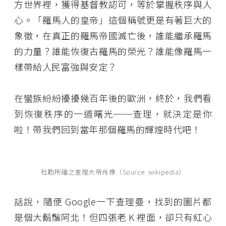
方世界裡，獲得基督教認可，等於掌握秩序與人
心。「羅馬人的皇帝」這個稱號更是有著巨大的
象徵，在真正的羅馬帝國滅亡後，誰能繼承羅馬
的力量？誰能恢復古羅馬的榮光？誰能像羅馬一
樣帶給人民富強與安定？
在蠻族紛紛擾擾幾百年後的歐洲，終於，我們看
到恢復秩序的一道曙光──查理，就決定是你
啦！帶我們回到當年那個羅馬的輝煌時代吧！
杜勒所繪之查理大帝肖像（Source: wikipedia）
話說，隨便 Google一下查理曼，找到的圖片都
是個大鬍鬚阿北！但四張老 K 裡面，卻只有紅心