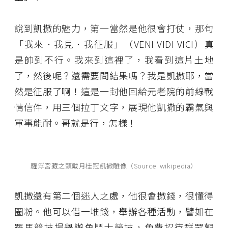
說到凱撒的魅力，第一當然是他很會打仗，那句
「我來．我見．我征服」（VENI VIDI VICI）真
是帥到不行。我來到這裡了，我看到這片土地
了，然後呢？還需要問結果嗎？我是凱撒耶，當
然是征服了啊！這是一封他回給元老院的前線戰
情信件，用三個拉丁文字，展現他凱撒的霸氣與
軍事能耐。哥就是行，怎樣！
羅浮宮藏之頭戴月桂冠凱撒雕像（Source: wikipedia）
凱撒還有第二個迷人之處，他很會撒錢，很懂得
圈粉。他可以借一堆錢，舉辦各種活動，譬如在
羅馬競技場舉辦角鬥士競技，免費招待群眾觀