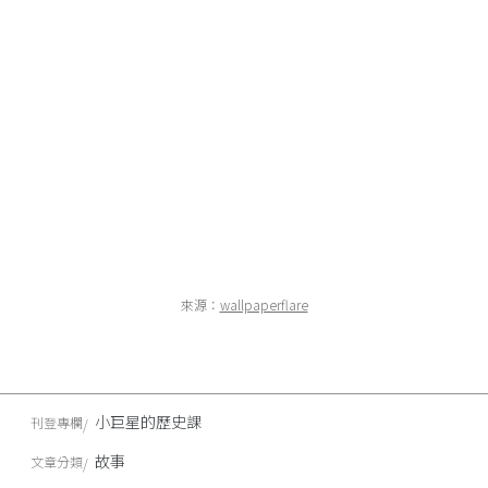
來源：
wallpaperflare
小巨星的歷史課
刊登專欄
故事
文章分類