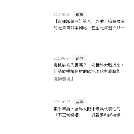
2017-05-05
故事
【冷知識週刊】第八十九號：這個國家
的元首皆非本國籍，甚至元首還不只一
位？
2021-07-14
故事
機械能夠入畫嗎？一次世界大戰以來，
糾結於機械題材的歐洲現代主義藝術
漫遊藝術史
2021-08-17
故事
數千年前，羅馬人眼中最具代表性的
「不正常婚姻」──近親婚和綁架婚