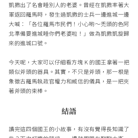
凱撒出了名會睡別人的老婆。曾經在凱撒率著大
軍返回羅馬時，發生過凱撒的士兵一邊進城一邊
大喊：「各位羅馬市民們！小心喲～禿頭的色阿
北準備要進城睡你們老婆啦！」做為凱撒凱旋歸
來的進城口號。
今天呢，大家可以仔細看方塊 K 的國王拿著一把
類似斧頭的器具。其實，不只是斧頭，那一根是
象徵古羅馬執政官權力和威信的儀具，是一把夾
著斧頭的束棒。
結語
讀完這四個國王的小故事，有沒有覺得長知識了