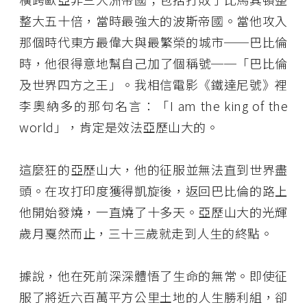
整大五十倍，當時最強大的波斯帝國。當他攻入
那個時代東方最偉大與最繁榮的城市──巴比倫
時，他很得意地幫自己加了個稱號──「巴比倫
及世界四方之王」。我相信電影《鐵達尼號》裡
李奧納多的那句名言：「I am the king of the
world」，肯定是效法亞歷山大的。
這麼狂的亞歷山大，他的征服並無法直到世界盡
頭。在攻打印度獲得凱旋後，返回巴比倫的路上
他開始發燒，一直燒了十多天。亞歷山大的光輝
歲月戛然而止，三十三歲就走到人生的終點。
據說，他在死前深深體悟了生命的無常。即使征
服了將近六百萬平方公里土地的人生勝利組，卻