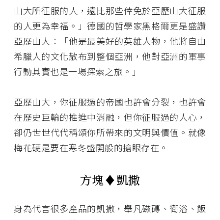
山大所征服的人，遠比那些倖免於亞歷山大征服
的人更為幸福。」德國的哲學家黑格爾更是盛讚
亞歷山大：「他是最美好的英雄人物，他將自由
希臘人的文化散布到整個亞洲，他對亞洲的軍事
行動其實也是一場探索之旅。」
亞歷山大，你征服過的帝國也許會分裂，也許會
在歷史巨輪的推進中消融，但你征服過的人心，
卻仍世世代代稱頌你所帶來的文明與價值。就像
梅花硬是要在寒冬盛開般的搶眼存在。
方塊♦――凱撒
身為代言很多產品的凱撒，舉凡磁磚、衛浴、飯