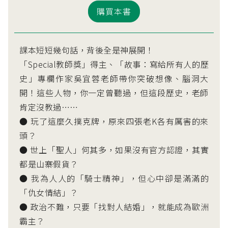
購買本書
課本短短幾句話，背後全是神展開！
「Special教師獎」得主、「故事：寫給所有人的歷
史」專欄作家吳宜蓉老師帶你突破想像、腦洞大
開！這些人物，你一定曾聽過，但這段歷史，老師
肯定沒教過……
● 玩了這麼久撲克牌，原來四張老K各有厲害的來
頭？
● 世上「聖人」何其多，如果沒有官方認證，其實
都是山寨假貨？
● 我為人人的「騎士精神」，但心中卻是滿滿的
「仇女情結」？
● 政治不難，只要「找對人結婚」，就能成為歐洲
霸主？