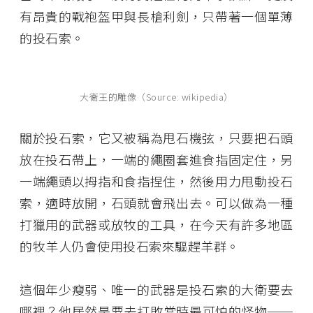
有昂貴的戰袍盔甲與長槍利劍，只帶著一個單薄
的投石索。
大衛王的雕像（Source: wikipedia）
關於投石索，它又被稱為甩石機弦，只要把石頭
放在投石帶上，一端的繩圈套進食指固定住，另
一端繩頭以拇指和食指捏住，然後用力甩動投石
索，適時放開，石頭就會飛出去。可以做為一種
打獵用的武器或放牧的工具，在今天有許多地區
的牧羊人仍會使用投石索來驅趕羊群。
這個年少瘦弱、唯一的武器是投石索的大衛要去
哪裡？他居然是要去打敗當時最可怕的怪物──