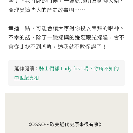
些？下次打牌的時候，一邊就跟朋友聊聊大衛、
查理曼這些人的歷史故事啊……
幸運一點，可能會讓大家對你投以崇拜的眼神。
不幸的話，除了一臉掃興的嫌惡眼光掃過，會不
會從此找不到牌咖，這我就不敢保證了！
延伸閱讀：
騎士們都 Lady first 嗎？你所不知的
中世紀真相
《OSSO～歐美近代史原來很有事》