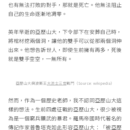
也有無法打敗的對手，那就是死亡。他無法阻止
自己的生命逐漸地凋零。
英年早逝的亞歷山大，下令部下在安葬自己時，
將棺材挖兩個洞，讓他的雙手可以從那兩個洞伸
出來。他想告訴世人，即使生前擁有再多，死後
就是雙手空空，一無所有。
亞歷山大與波斯王
大流士三世
戰鬥（Source: wikipedia）
然而，作為一個歷史老師，我不認同亞歷山大這
樣的想法。生前四處征戰的亞歷山大，很少被視
為是一個窮兵黷武的暴君。羅馬帝國時代著名的
傳記作家普魯塔克如此形容亞歷山大：「被亞歷