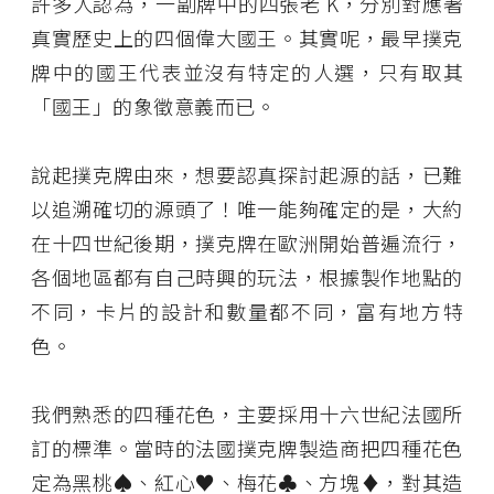
許多人認為，一副牌中的四張老 K，分別對應著
真實歷史上的四個偉大國王。其實呢，最早撲克
牌中的國王代表並沒有特定的人選，只有取其
「國王」的象徵意義而已。
說起撲克牌由來，想要認真探討起源的話，已難
以追溯確切的源頭了！唯一能夠確定的是，大約
在十四世紀後期，撲克牌在歐洲開始普遍流行，
各個地區都有自己時興的玩法，根據製作地點的
不同，卡片的設計和數量都不同，富有地方特
色。
我們熟悉的四種花色，主要採用十六世紀法國所
訂的標準。當時的法國撲克牌製造商把四種花色
定為黑桃♠、紅心♥、梅花♣、方塊♦，對其造