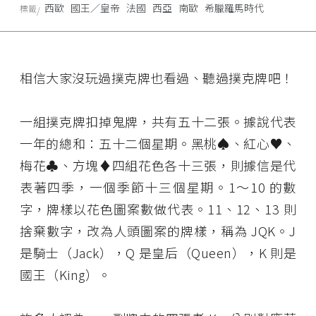
西歐
國王／皇帝
法國
西亞
南歐
希臘羅馬時代
標籤
相信大家沒玩過撲克牌也看過、聽過撲克牌吧！
一組撲克牌扣掉鬼牌，共有五十二張。據說代表
一年的總和：五十二個星期。黑桃♠、紅心♥、
梅花♣、方塊♦四組花色各十三張，則據信是代
表著四季，一個季節十三個星期。1～10 的數
字，牌樣以花色圖案數做代表。11、12、13 則
捨棄數字，改為人頭圖案的牌樣，稱為 JQK。J
是騎士（Jack），Q 是皇后（Queen），K 則是
國王（King）。