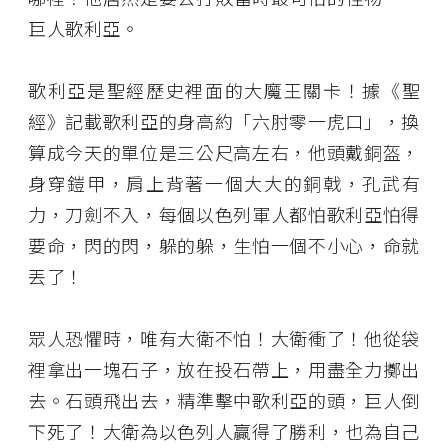
巨人歌利亞。
歌利亞是聖經歷史裡面的大魔王關卡！據《聖
經》記載歌利亞的身高約「六肘零一虎口」，換
算成今天的單位是三公尺高左右，他頭戴銅盔，
身穿鎧甲，肩上背著一個大大的銅戟，孔武有
力，刀劍不入，每個以色列軍人都怕歌利亞怕得
要命，閃的閃，躲的躲，生怕一個不小心，命就
丟了！
眾人恐懼時，唯有大衛不怕！大衛衝了！他從袋
裡拿出一塊石子，放在投石帶上，用盡全力擲出
去。石頭飛出去，精準擊中歌利亞的頭，巨人倒
下死了！大衛為以色列人贏得了勝利，也為自己