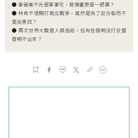
● 拿破崙不光是軍事宅，寫情書更是一把罩？
● 林肯不惜開打南北戰爭，竟然是為了反分裂而不
是反黑奴？
● 兩次世界大戰是人類浩劫，但有些發明沒打仗還
發明不出來？