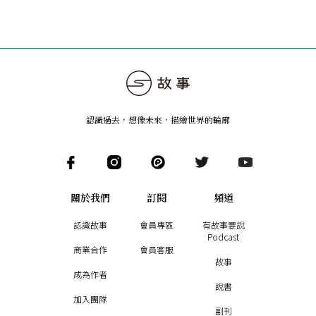
認識過去，想像未來
，
描繪世界的輪廓
關於我們
訂閱
頻道
認識故事
會員專區
有故事要說
Podcast
商業合作
會員客服
故事
成為作者
說書
加入團隊
副刊