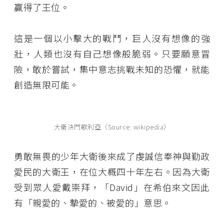
贏得了王位。
這是一個以小擊大的戰鬥，巨人沒有想像的強
壯，人類也沒有自己想像般脆弱。只要願意冒
險，敢於嘗試，集中意志挑戰未知的恐懼，就能
創造無限可能。
大衛決鬥歌利亞（Source: wikipedia）
勇敢無畏的少年大衛後來成了虔誠信奉神與勤政
愛民的大衛王，在位大概四十年左右。因為大衛
受到眾人愛戴崇拜，「David」在希伯來文因此
有「親愛的、摯愛的、被愛的」意思。