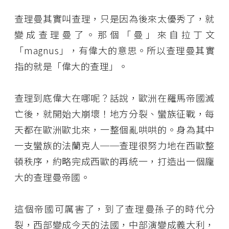
查理曼其實叫查理，只是因為後來太優秀了，就
變成查理曼了。那個「曼」來自拉丁文
「magnus」，有偉大的意思。所以查理曼其實
指的就是「偉大的查理」。
查理到底偉大在哪呢？話說，歐洲在羅馬帝國滅
亡後，就開始大崩壞！地方分裂、蠻族征戰，每
天都在歐洲歐北來，一整個亂哄哄的。身為其中
一支蠻族的法蘭克人──查理很努力地在西歐整
頓秩序，約略完成西歐的再統一，打造出一個龐
大的查理曼帝國。
這個帝國可厲害了，到了查理曼孫子的時代分
裂，西部變成今天的法國，中部演變成義大利，