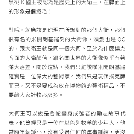
黑桃 K 國王被認為是歷史上的大衛王，在牌面上
的形象是個捲毛！
對哦，就應該是你現在所想到的那個大衛，那個
很有名的米開朗基羅刻的大衛像，頭髮也是 QQ
的，跟大衛王就是同一個大衛。至於為什麼撲克
牌面的大衛顏值，跟名聞世界的大衛像似乎有著
滿大落差，關於這點，我們只能讚嘆米開朗基羅
確實是一位偉大的藝術家。我們只是玩個撲克牌
而已，又不是要成為放在博物館的藝術精品，不
要給人家計較那麼多。
大衛王可以說是魯蛇變身成強者的勵志故事代
表。他曾經只是一位在以色列牧羊的少年人，他
當時年幼矮小，沒有受過任何的軍事訓練，更沒