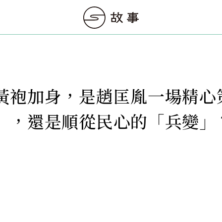
黃袍加身，是趙匡胤一場精心
」，還是順從民心的「兵變」