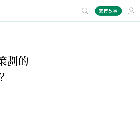
支持故事
策劃的
？