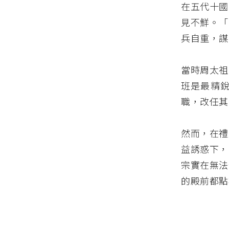
在五代十國
見不鮮。「
兵自重，謀
當時周太祖
班是最精
職，改任其
然而，在禮
益誘惑下，
宗實在無法
的殿前都點