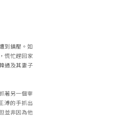
遭到鎮壓。如
，慌忙趕回家
韓通及其妻子
抓著另一個宰
王溥的手抓出
但並非因為他