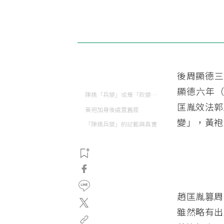
後周顯德三
顯德六年（
陳橋「兵變」或是「政變」？
匡胤效法郭
黃袍加身後處置舊臣
變」，黃袍
「陳橋兵變」的記載與真實
趙匡胤篡周
雖然略有出