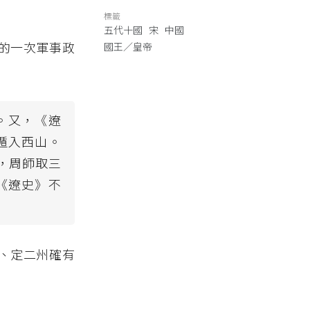
標籤
五代十國
宋
中國
的一次軍事政
國王／皇帝
事。又，《遼
遁入西山。
)，周師取三
《遼史》不
、定二州確有