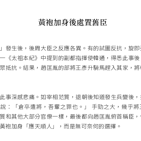
黃袍加身後處置舊臣
」發生後，後周大臣之反應各異。有的試圖反抗，旋即
一《太祖本紀》中提到的副都指揮使韓通，得悉此事後
眾抵抗。結果，趙匡胤的部將王彥升騎馬趕入其家，將
此事深感悲痛。如宰相范質，退朝後知道發生兵變後，
說：「倉卒遣將，吾輩之罪也。」 手勁之大，幾乎將
質和其他大部分官僚一樣，最後都向趙匡胤俯首稱臣，
黃袍加身「應天順人」，而是無可奈何的選擇。