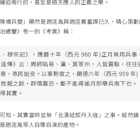
擁迫南行的，甚至是順天應人的正義之舉。
陳橋兵變」顯然是趙匡胤與趙匡義蓄謀已久，精心策劃
治通鑒》卷一的《考異》稱：
．穆宗記》，應曆十年（西元 960 年)正月無用兵
思溫傳》云：周師陷易、瀛、莫等州，人皆震駭，往往
喪，燕民始安。以事勢度之，顯德六年（西元 959 年
人敗衄之餘，群情震恐，斷不能甫逾月即舉兵南下也。
，得其實。
可知，其實當時並無「北漢結契丹入寇」之事。縱然鎮
是趙匡胤等人自導自演的產物。