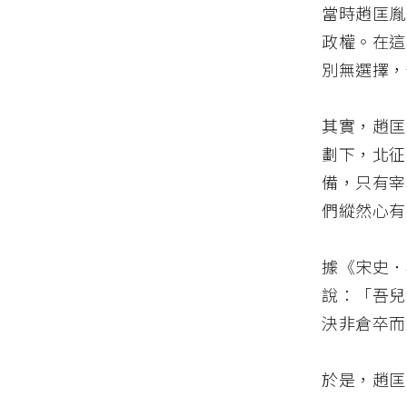
當時趙匡胤
政權。在這
別無選擇，
其實，趙匡
劃下，北征
備，只有宰
們縱然心有
據《宋史．
說：「吾兒
決非倉卒而
於是，趙匡