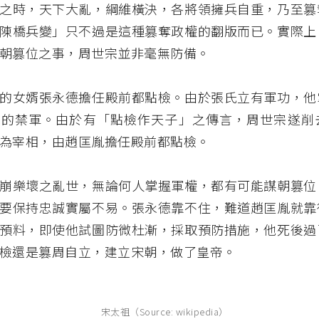
之時，天下大亂，綱維橫決，各將領擁兵自重，乃至篡
陳橋兵變」只不過是這種篡奪政權的翻版而已。實際上
朝篡位之事，周世宗並非毫無防備。
的女婿張永德擔任殿前都點檢。由於張氏立有軍功，他
銳的禁軍。由於有「點檢作天子」之傳言，周世宗遂削
為宰相，由趙匡胤擔任殿前都點檢。
崩樂壞之亂世，無論何人掌握軍權，都有可能謀朝篡位
要保持忠誠實屬不易。張永德靠不住，難道趙匡胤就靠
預料，即使他試圖防微杜漸，採取預防措施，他死後過
檢還是篡周自立，建立宋朝，做了皇帝。
宋太祖（Source: wikipedia）