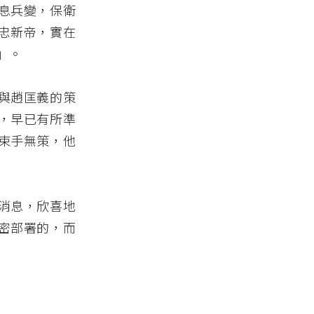
息兵變，保衛
忠新帝，實在
」。
與趙匡義的策
，早已有所準
束手無策，他
消息，欣喜地
密部署的，而