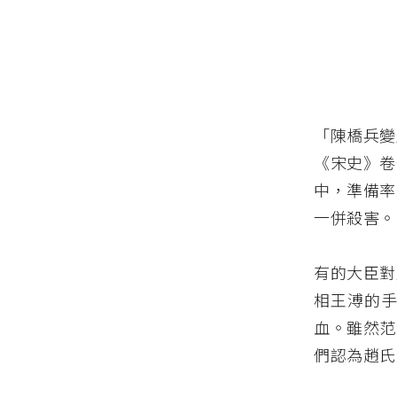
「陳橋兵變
《宋史》卷
中，準備率
一併殺害。
有的大臣對
相王溥的手
血。雖然范
們認為趙氏