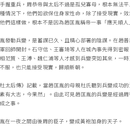
手握重兵，周恭帝與太后不過是孤兒寡母，根本無法平
種情況下，他們如欲保住身家性命，除了接受現實，效
他們這樣做，根本不是因為趙匡胤稱帝一事「應天順人
胤發動兵變，是蓄謀已久、且精心部署的陰謀。在趙普
軍回師開封。石守信、王審琦等人在城內事先得到密報
相范質、王溥、魏仁浦等人才感到兵變突如其來，一時
不服，也只能接受現實，歸順新朝。
杜太后傳》記載，當趙匡胤的母親杜氏聽到兵變成功的
素有大志，今果然」。由此可見趙匡胤的兵變是經過周
成之事。
胤在一夜之間由後周的臣子，變成黃袍加身的天子。