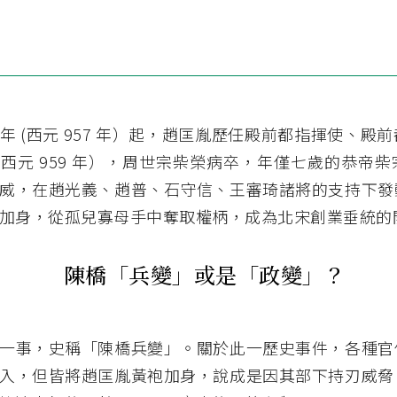
年 (西元 957 年）起，趙匡胤歷任殿前都指揮使、殿
西元 959 年），周世宗柴榮病卒，年僅七歲的恭帝
威，在趙光義、趙普、石守信、王審琦諸將的支持下發
加身，從孤兒寡母手中奪取權柄，成為北宋創業垂統的
陳橋「兵變」或是「政變」？
一事，史稱「陳橋兵變」。關於此一歷史事件，各種官
入，但皆將趙匡胤黃袍加身，說成是因其部下持刃威脅