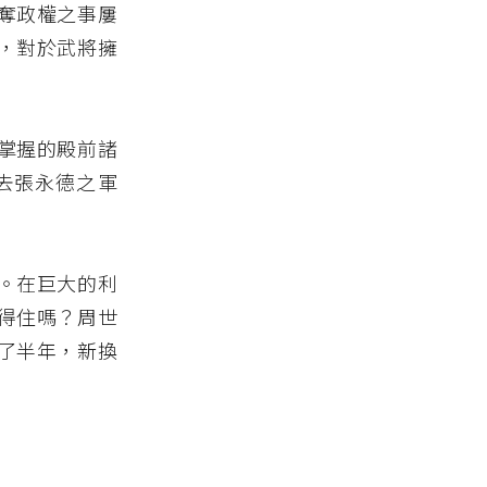
奪政權之事屢
，對於武將擁
掌握的殿前諸
去張永德之軍
。在巨大的利
得住嗎？周世
了半年，新換