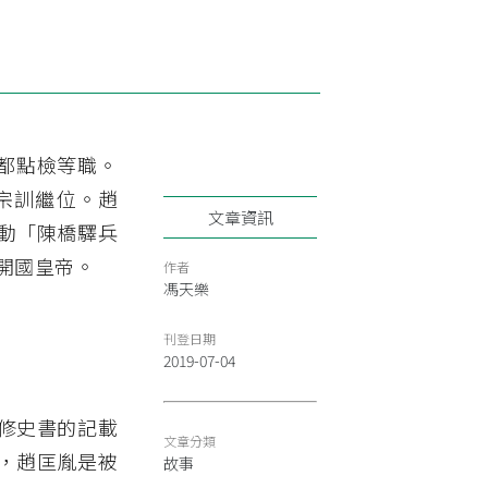
前都點檢等職。
柴宗訓繼位。趙
文章資訊
動「陳橋驛兵
開國皇帝。
作者
馮天樂
刊登日期
2019-07-04
修史書的記載
文章分類
，趙匡胤是被
故事