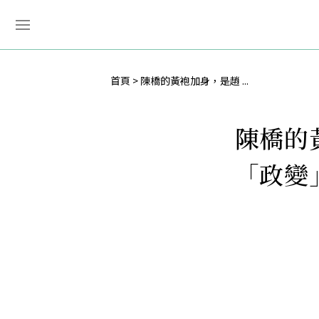
首頁
陳橋的黃袍加身，是趙 ...
陳橋的
「政變