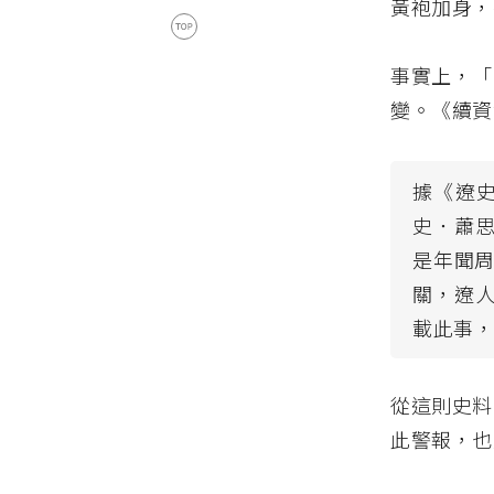
黃袍加身，
事實上，「
變。《續資
據《遼史
史．蕭
是年聞周
關，遼
載此事
從這則史料
此警報，也