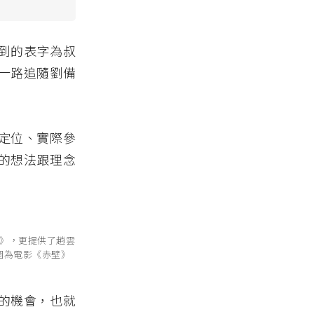
到的表字為叔
一路追隨劉備
定位、實際參
的想法跟理念
》，更提供了趙雲
圖為電影《赤壁》
的機會，也就