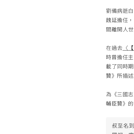
劉備病逝白
魏延擔任，
間離開人世
在過去
〈【
時曾擔任主
載了同時期
贊》所描述
為《三國志
輔臣贊》的
叔至名