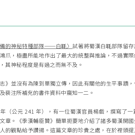
備的神秘特種部隊──白毦〉
試著將蜀漢白毦部隊留存
鴻爪，極盡所能地作出了最大的統整與推論，不過實際
，其神秘程度是有過之而無不及。
志》並沒有為陳到單獨立傳，因此有關他的生平事蹟，
及裴注所補充的書件資料中窺知一二。
年（公元 241 年），有一位蜀漢官員楊戲，撰寫了
文章。《季漢輔臣贊》簡單扼要地介紹了諸多蜀漢開國
人的觀點給予讚揚。這篇文章的珍貴之處，在於裡頭提