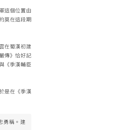
軍這個位置由
約莫在這段期
雲在蜀漢初建
嚴傳》恰好記
與《季漢輔臣
於是在《季漢
忠勇稱。建