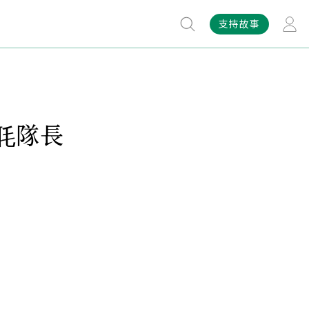
支持故事
毦隊長