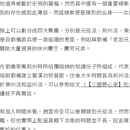
他值得被載於史冊的篇幅。然而其中還有一個重要線索
到的存在感如此薄弱，而這線索便是陳到的出身──汝
致上可以劃分成四大集團，分別是元從派、荊州派、東
是自劉備起兵便一路追隨的老臣，例如與劉備「恩若兄
贊助大量資源的徐州麋竺、麋芳兄弟。
在劉備寄寓荊州時所招攬吸納的知識份子所組成，代表
協助劉備建立蜀漢功勞甚鉅，往後大半時間皆為荊州派
於東州派和益州派，可以參照拙文
〈【三國野心家】陀
邊就不再贅述。
和加入時間來看，趙雲完全可以被歸類到元從派，然而
職，但他實際上駐留其轄下汝南的時間並不長，因此陳
尷尬的位置上。