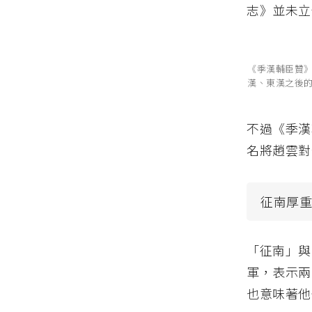
志》並未立
《季漢輔臣贊
漢、東漢之後
不過《季漢
名將趙雲對
征南厚
「征南」與
軍，表示兩
也意味著他