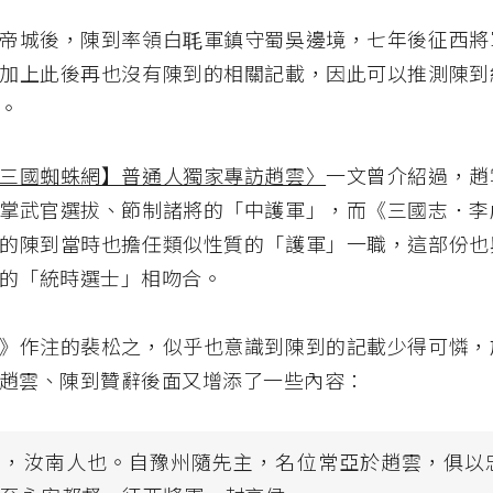
帝城後，陳到率領白毦軍鎮守蜀吳邊境，七年後征西將
加上此後再也沒有陳到的相關記載，因此可以推測陳到
。
三國蜘蛛網】普通人獨家專訪趙雲〉
一文曾介紹過，趙
掌武官選拔、節制諸將的「中護軍」，而《三國志．李
的陳到當時也擔任類似性質的「護軍」一職，這部份也
的「統時選士」相吻合。
》作注的裴松之，似乎也意識到陳到的記載少得可憐，
趙雲、陳到贊辭後面又增添了一些內容：
到，汝南人也。自豫州隨先主，名位常亞於趙雲，俱以