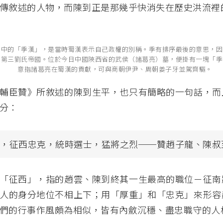
傳敘述的人物，而陳到正是那幾乎快消失在歷史洪流裡
》中的「季漢」，是當時蜀漢表示自己政權的別稱。季有排序最後的意思，因
的第三劉氏帝國。位於今日中國陝西省的武侯（諸葛亮）墓，便掛有一塊「季
意指諸葛亮在蜀漢的貢獻，可與商朝伊尹、周朝姜子牙並駕齊驅。
輔臣贊》所敘述的陳到生平，也只有簡略的一句話，而
分：
重，征西忠克，統時選士，猛將之烈──贊趙子龍、陳叔
「征西」，指的趙雲、陳到終其一生最高的職位－征南
人的身分地位不相上下；用「厚重」和「忠克」來形容
們的行事作風頗為相似，皆有內斂沉穩、盡忠職守的人