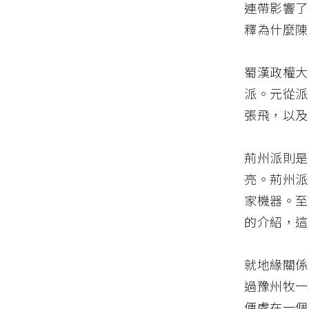
連帶影響了
釋為什麼陳
蜀漢政權大
派。元從派
張飛，以及
荊州派則是
亮。荊州派
家機器。至
的介紹，這
就地緣關係
過豫州牧一
便處在一個