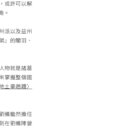
，或許可以解
南。
州派以及益州
弟」的關羽、
人物就是諸葛
來掌握整個國
地土豪趙韙〉
劉備雖然擔任
到在劉備陣營