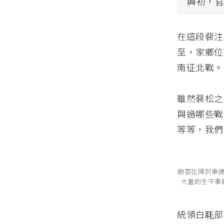
興初，
在這段裴注
至，家鄉位
南征北戰。
雖然裴松之
與過哪些戰
等等，我們
趙雲比陳到幸
大量的生平事
統領白毦部