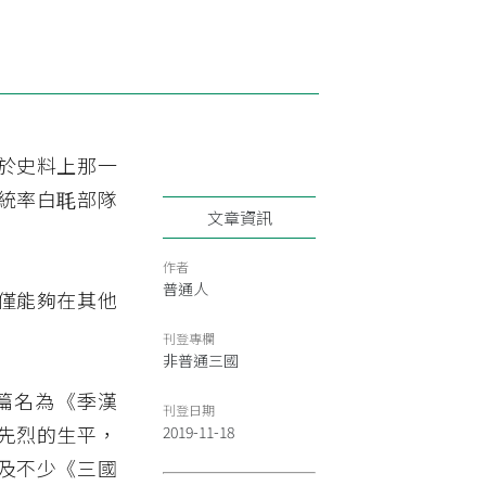
於史料上那一
統率白毦部隊
文章資訊
作者
普通人
僅能夠在其他
刊登專欄
非普通三國
一篇名為《季漢
刊登日期
先烈的生平，
2019-11-18
及不少《三國