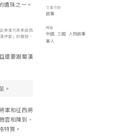
的遺珠之一。
文章分類
故事
標籤
此季漢代表承接西
中國
三國
人物故事
漢伊姜」的匾額，
軍人
且還要跟蜀漢
至。
將軍和征西將
趙雲和陳到，
格特質。