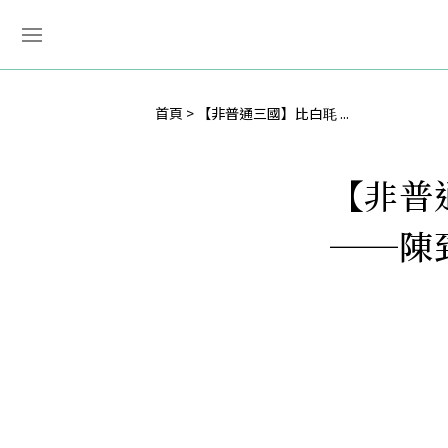
首頁
【非普通三國】比白毦 ...
【非普
──陳