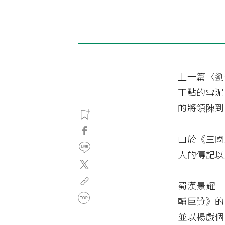
上一篇
〈劉
丁點的雪泥
的將領陳到
由於《三國
人的傳記以
蜀漢景耀三
輔臣贊》的
並以楊戲個