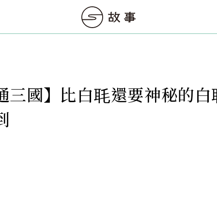
通三國】比白毦還要神秘的白
到