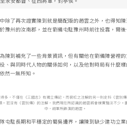
官至永安都督、征西將軍，封亭侯。
中除了再次證實陳到就是簡配版的趙雲之外，也得知陳
於豫州的汝南郡，並在劉備屯駐豫州時前往投靠，爾後
為陳到補充了一些背景資訊，但有關他在劉備陣營裡的
役、與同時代人物的關係如何，以及他對時局有什麼樣
依然一無所知。
運得多，不僅在《三國志》有獨立傳記，而裴松之注解的另一則史料《雲別傳
蹟。若沒有《雲別傳》的注解，我們現在所認識的趙雲將會樸實黯淡不少。
中，胡軍所飾演的趙雲。
隊屯駐長期和平穩定的蜀吳邊界，讓陳到缺少建功立業