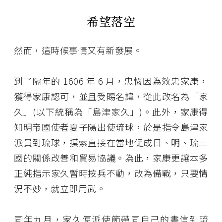
希望落空
然而，這時候事情又有新發展。
到了隔年的 1606 年 6 月，忠恆因為效忠家康，
獲得家康認可，並且受賜名諱，從此改名為「家
久」(以下統稱為「島津家久」)。此外，家康得
知明帝國使者夏子陽出使琉球，於是指令島津家
派員到琉球，摸索直接在當地促成日、明、琉三
國的關係改善和貿易協議。為此，家康更讓本多
正純指示家久暫時按兵不動，改為備戰，只要情
況不妙，就立即用武。
同年九月，家久便派使節帶同自己的書信到琉