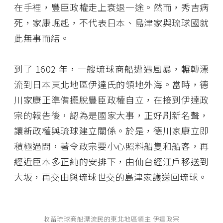
在手裡，豐臣政權走上衰退一途。然而，秀吉病
死，家康崛起，不代表日本、島津家與琉球國就
此無事而結。
到了 1602 年，一艘琉球商船遭遇風暴，輾轉漂
流到日本東北地區伊達氏的領地外海。當時，德
川家康正準備擺脫豐臣政權自立，在接到伊達政
宗的報告後，認為是國家大事，正好刷新名聲，
讓新政權與琉球建立關係。於是，德川家康立即
積極過問，著令政宗要小心照料船隻和船客，再
經近臣本多正純的安排下，由仙台經江戶移送到
大坂，再交由與琉球世交的島津家護送回琉球。
收留琉球商船漂流民的東北地區領主 伊達政宗