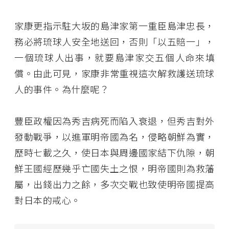
家康更指示駐大坂的島津家第一重臣島津忠長，
務必將琉球人安全地送回，否則「以五賠一」，
一個琉球人出事，就要島津家交五個人命來填
償。由此可見，家康非常重視這次解救護送琉球
人的事件。為什麼呢？
豐臣政權因為秀吉病死而陷入衰退，但秀吉對外
發動戰爭，以進軍明帝國為名，侵略朝鮮為實，
歷時七載之久，使日本與周邊國家結下仇隙，朝
鮮王國經歷幾乎亡國失土之恨，明帝國則為救藩
屬，出錢出力之餘，多次交戰也致使明帝國提高
對日本的戒心。