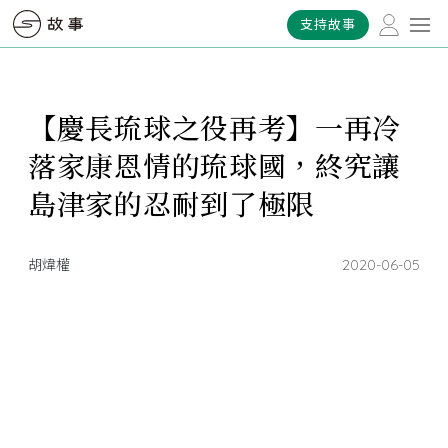
支持故事
【慶長琉球之役再考】一再冷
落家康恩情的琉球國，終究讓
島津家的忍耐到了極限
胡煒權
2020-06-05