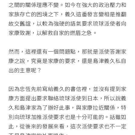
之間的關係理應不變。如今在強大的政治壓力和
家族存亡的困境之下，義久這番發言變相是推翻
故交舊誼，以較為強硬的語氣要求琉球派使者向
家康致謝，以解救自家的燃眉之急。
然而，這裡還有一個問題點，那就是派使答謝家
康之說，究竟是家康的要求，還是島津義久私自
出的主意呢？
因為忠恆先前寫給義久的書信裡，並沒有提到家
康方面提出要求聯絡琉球派使到日本，所以說義
久和島津家為了辦好此事，與家康拉近關係，特
別向琉球加推派使要求也是十分可能的。話雖如
此，從後來的發展來看，這次派使要求也不一定