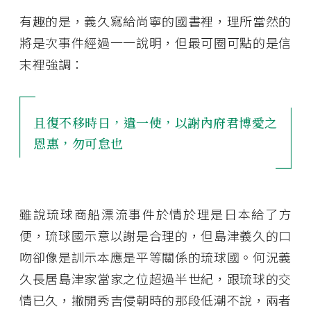
有趣的是，義久寫給尚寧的國書裡，理所當然的
將是次事件經過一一說明，但最可圈可點的是信
末裡強調：
且復不移時日，遣一使，以謝內府君博愛之
恩惠，勿可怠也
雖說琉球商船漂流事件於情於理是日本給了方
便，琉球國示意以謝是合理的，但島津義久的口
吻卻像是訓示本應是平等關係的琉球國。何況義
久長居島津家當家之位超過半世紀，跟琉球的交
情已久，撇開秀吉侵朝時的那段低潮不說，兩者