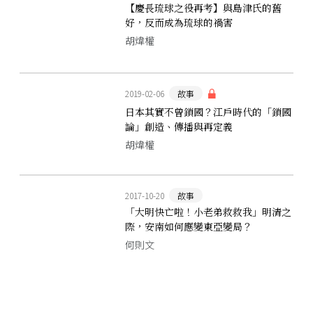
【慶長琉球之役再考】與島津氏的舊
好，反而成為琉球的禍害
胡煒權
2019-02-06
故事
日本其實不曾鎖國？江戶時代的「鎖國
論」創造、傳播與再定義
胡煒權
2017-10-20
故事
「大明快亡啦！小老弟救救我」明清之
際，安南如何應變東亞變局？
何則文