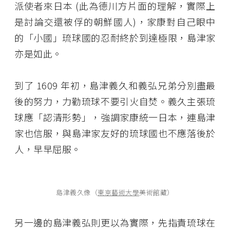
派使者來日本 (此為德川方片面的理解，實際上
是討論交還被俘的朝鮮國人)，家康對自己眼中
的「小國」琉球國的忍耐終於到達極限，島津家
亦是如此。
到了 1609 年初，島津義久和義弘兄弟分別盡最
後的努力，力勸琉球不要引火自焚。義久主張琉
球應「認清形勢」，強調家康統一日本，連島津
家也信服，與島津家友好的琉球國也不應落後於
人，早早屈服。
島津義久像（
東京藝術大學
美術館藏）
另一邊的島津義弘則更以為實際，先指責琉球在