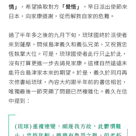
情」
，希望換取對方
「覺悟」
，早日派出使節來
日本，向家康道謝，從而解救自家的危難。
過了半年多之後的九月下旬，琉球國終於派使者
來到薩摩，問候島津義久和義弘兄弟，又祝賀忠
恆執掌大位。可是，琉球國使者此行只止於此，
沒有打算更進一步去謁見家康。這樣自然遠遠未
能符合島津家本來的期望。於是，義久於同月再
次修書給琉球，內容大約跟半年前的書信相若，
唯獨最後一節突顯了問題已然複雜化。義久在信
中提到：
(琉球)重複連變，頗蔑我方故，此鬱慣難
止，忠恆年輕，雖曾有魯莽之舉，但老朽