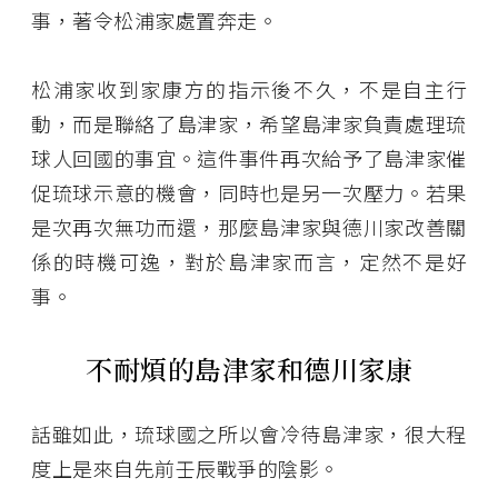
事，著令松浦家處置奔走。
松浦家收到家康方的指示後不久，不是自主行
動，而是聯絡了島津家，希望島津家負責處理琉
球人回國的事宜。這件事件再次給予了島津家催
促琉球示意的機會，同時也是另一次壓力。若果
是次再次無功而還，那麼島津家與德川家改善關
係的時機可逸，對於島津家而言，定然不是好
事。
不耐煩的島津家和德川家康
話雖如此，琉球國之所以會冷待島津家，很大程
度上是來自先前壬辰戰爭的陰影。