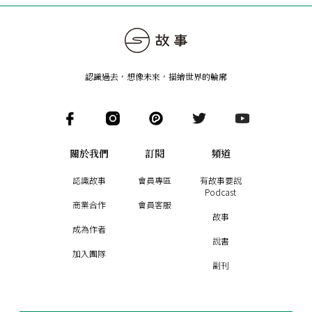
認識過去，想像未來
，
描繪世界的輪廓
關於我們
訂閱
頻道
認識故事
會員專區
有故事要說
Podcast
商業合作
會員客服
故事
成為作者
說書
加入團隊
副刊