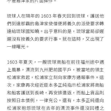
不是島津家的片面操作。
琉球人在隔年的 1603 年春天回到琉球，護送他
們到達那霸的島津家使僧便將義久的派使要求轉
達給琉球國知曉。出乎意料的是，琉球當局卻遲
遲沒有按義久的要求行事。就在這時，又出現了
一線曙光。
1603 年夏天，一艘琉球商船在前往福州途中遇
上風暴，漂流到九州肥前國平戶，被當地的領主
松浦家救起，松浦家立刻向家康方通報事件。這
次，家康再次經近臣本多正純指示松浦家將商船
和船客護送到長崎，再安排遣返，而船上貨品則
按照日本慣例，一律充公。還有，本多正純還向
松浦家抱怨琉球在去年的漂流事件還沒回禮之