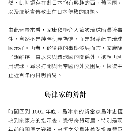
然，此時還存在對日本抱有興趣的西、葡兩國，
以及耶穌會傳教士在日本傳教的問題。
由此背景來看，家康積極介入這次琉球船漂流事
件，自然不是純粹仗義為懷，而是想藉此向琉球
國示好。再者，從後述的事態發展而言，家康除
了想維持一直以來與琉球國的關係外，還想再利
用琉球，尋求打開與明帝國的外交困局，恢復中
止近百年的日明貿易。
島津家的算計
時間回到 1602 年底，島津家的新當家島津忠恆
收到家康方的指示後，覺得奇貨可居，特別是兩
年前的關原之戰裡，忠恆之父島津義弘投身豐臣