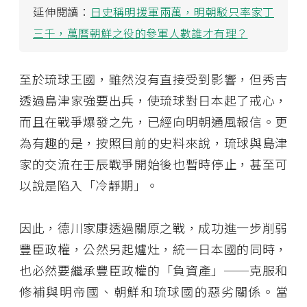
延伸閱讀：
日史稱明援軍兩萬，明朝駁只率家丁
三千，萬曆朝鮮之役的參軍人數誰才有理？
至於琉球王國，雖然沒有直接受到影響，但秀吉
透過島津家強要出兵，使琉球對日本起了戒心，
而且在戰爭爆發之先，已經向明朝通風報信。更
為有趣的是，按照目前的史料來說，琉球與島津
家的交流在壬辰戰爭開始後也暫時停止，甚至可
以說是陷入「冷靜期」。
因此，德川家康透過關原之戰，成功進一步削弱
豐臣政權，公然另起爐灶，統一日本國的同時，
也必然要繼承豐臣政權的「負資產」──克服和
修補與明帝國、朝鮮和琉球國的惡劣關係。當