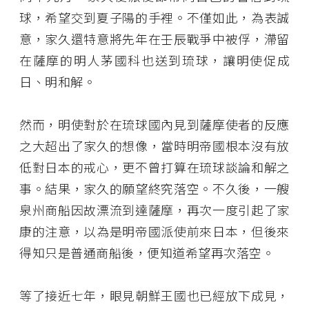
球，希望交到夏子陽的手裡。不僅如此，為表誠
意，家久還特意將先年在壬辰戰爭中被俘，滯留
在薩摩的明人茅國科也送到琉球，讓明使促成
日、明和解。
然而，明使對於在琉球國內見到薩摩使者的反應
之大超出了家久的想像，當時明帝國根本沒有放
低對日本的戒心，更不曾打算在琉球談論和解之
事。結果，家久的願望終究落空。不久後，一艘
泉州商船因故漂流到達薩摩，再次一度引起了家
康的注意，以為是明帝國派使前來日本，但後來
得知只是普通商船後，便知道希望再次落空。
等了接近七年，眼見朝鮮王國也已經放下成見，