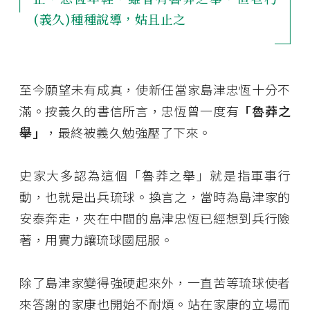
(義久)種種說導，姑且止之
至今願望未有成真，使新任當家島津忠恆十分不
滿。按義久的書信所言，忠恆曾一度有
「魯莽之
舉」
，最終被義久勉強壓了下來。
史家大多認為這個「魯莽之舉」就是指軍事行
動，也就是出兵琉球。換言之，當時為島津家的
安泰奔走，夾在中間的島津忠恆已經想到兵行險
著，用實力讓琉球國屈服。
除了島津家變得強硬起來外，一直苦等琉球使者
來答謝的家康也開始不耐煩。站在家康的立場而