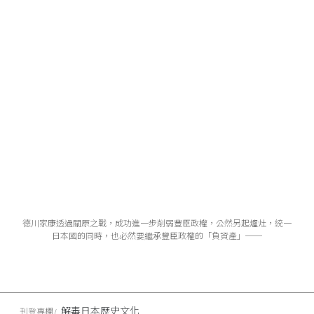
德川家康透過關原之戰，成功進一步削弱豐臣政權，公然另起爐灶，統一
日本國的同時，也必然要繼承豐臣政權的「負資產」──
解毒日本歷史文化
刊登專欄