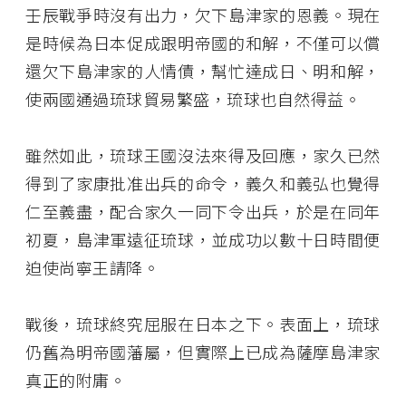
壬辰戰爭時沒有出力，欠下島津家的恩義。現在
是時候為日本促成跟明帝國的和解，不僅可以償
還欠下島津家的人情債，幫忙達成日、明和解，
使兩國通過琉球貿易繁盛，琉球也自然得益。
雖然如此，琉球王國沒法來得及回應，家久已然
得到了家康批准出兵的命令，義久和義弘也覺得
仁至義盡，配合家久一同下令出兵，於是在同年
初夏，島津軍遠征琉球，並成功以數十日時間便
迫使尚寧王請降。
戰後，琉球終究屈服在日本之下。表面上，琉球
仍舊為明帝國藩屬，但實際上已成為薩摩島津家
真正的附庸。