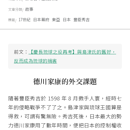
故事
文章分類
17世紀
日本幕府
東亞
日本
豐臣秀吉
標籤
前文：
【慶長琉球之役再考】與島津氏的舊好，
反而成為琉球的禍害
德川家康的外交課題
隨著豐臣秀吉於 1598 年 8 月撒手人寰，經時七
年的侵略戰爭不了了之。島津家與琉球王國算是
得救，可謂有驚無險。秀吉死後，日本最大的勢
力德川家康用了數年時間，便把日本的控制權收