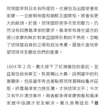
琉球國早對日本有所提防，也害怕派出國使會見
家康，一旦被明帝國和朝鮮王國察知，將會有更
大的麻煩。於是，琉球國即使多次受到壓力，仍
然沒有回應島津家的要求。島津家和身在遠方的
德川家康則昧於對東亞國際形勢的不熟悉，忽略
了琉球國自身的立場和政治考慮，還是片面地寄
望琉球完全聽從他們的差遣。
1604 年 2 月，義久接下了松浦鎮信的委託，並
且寫信給尚寧王，對其曉以大義，說明當中的利
害關係，包括當年秀吉差點將琉球賞賜給龜井茲
矩，終靠島津家力挽狂瀾，才保琉球太平；今次
又有平戶漂流事件，兩者都多得家康照看和島津
家居中協調才安全解決。義久高舉這些
「恩