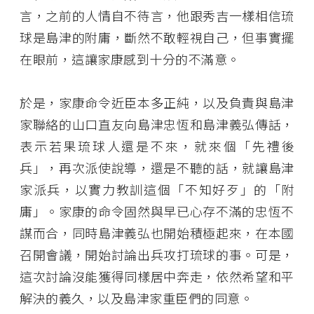
言，之前的人情自不待言，他跟秀吉一樣相信琉
球是島津的附庸，斷然不敢輕視自己，但事實擺
在眼前，這讓家康感到十分的不滿意。
於是，家康命令近臣本多正純，以及負責與島津
家聯絡的山口直友向島津忠恆和島津義弘傳話，
表示若果琉球人還是不來，就來個「先禮後
兵」，再次派使說導，還是不聽的話，就讓島津
家派兵，以實力教訓這個「不知好歹」的「附
庸」。家康的命令固然與早已心存不滿的忠恆不
謀而合，同時島津義弘也開始積極起來，在本國
召開會議，開始討論出兵攻打琉球的事。可是，
這次討論沒能獲得同樣居中奔走，依然希望和平
解決的義久，以及島津家重臣們的同意。