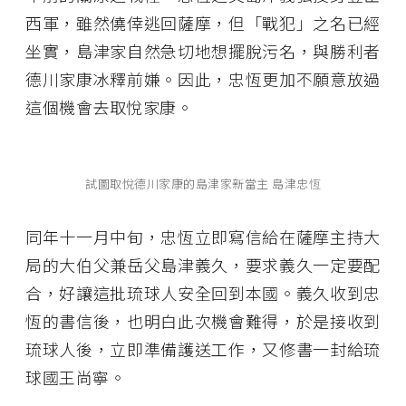
西軍，雖然僥倖逃回薩摩，但「戰犯」之名已經
坐實，島津家自然急切地想擺脫污名，與勝利者
德川家康冰釋前嫌。因此，忠恆更加不願意放過
這個機會去取悅家康。
試圖取悅德川家康的島津家新當主 島津忠恆
同年十一月中旬，忠恆立即寫信給在薩摩主持大
局的大伯父兼岳父島津義久，要求義久一定要配
合，好讓這批琉球人安全回到本國。義久收到忠
恆的書信後，也明白此次機會難得，於是接收到
琉球人後，立即準備護送工作，又修書一封給琉
球國王尚寧。