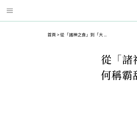
首頁
從「諸神之食」到「大 ...
從「諸
何稱霸