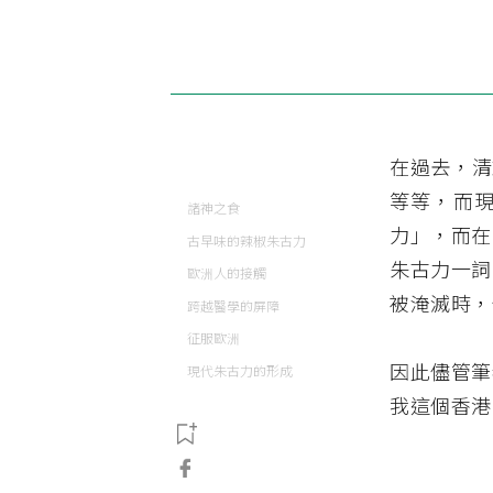
在過去，清
等等，而
諸神之食
力」，而在
古早味的辣椒朱古力
朱古力一詞
歐洲人的接觸
被淹滅時，
跨越醫學的屏障
征服歐洲
因此儘管筆
現代朱古力的形成
我這個香