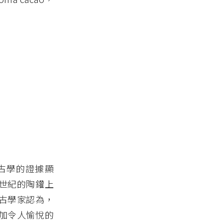
古學的證據顯
世紀的陶鑵上
古學家認為，
加令人愉悅的