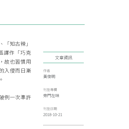
」、「知古辣」
區譯作「巧克
文章資訊
，故也習慣用
的入侵而日漸
作者
黃俊明
。
刊登專欄
旁門左味
破例一次準許
刊登日期
2018-10-21