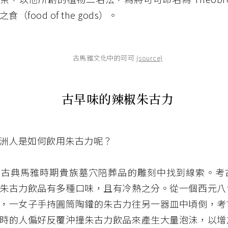
之食（
food of the gods）
。
古馬雅文化中的可可
(source)
古早味的辣椒朱古力
洲人是如何飲用朱古力呢？
從古典馬雅時期貴族墓穴陪葬品的雕刻中找到線索。
考
朱古力飲品有多種口味，且有冷熱之分。
從一個西元八
，一女子手持圓筒陶鑵的朱古力往另一器皿中頃倒，
考
時的人偏好反覆沖撞朱古力飲品來產生大量泡沬，以增