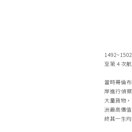
1492~150
至第 4 次
當時哥倫布
岸進行偵察
大量貨物，
洲最高價值
終其一生均