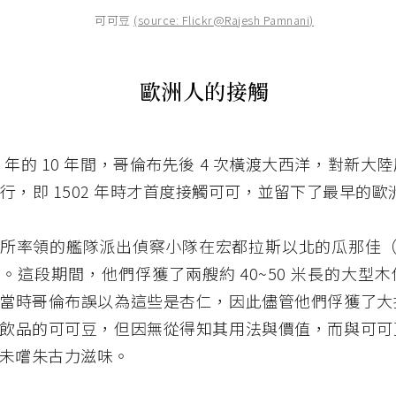
可可豆
(source: Flickr@Rajesh Pamnani)
歐洲人的接觸
2 年的 10
年間，哥倫布先後 4 次橫渡大西洋，對新大
航行，即
1502
年時才首度接觸可可，並留下了最早的歐
所率領的艦隊派出偵察小隊在宏都拉斯以北的瓜那佳
。這段期間，他們俘獲了兩艘約 40~50 米長的大型
當時哥倫布誤以為這些是杏仁，因此儘管他們俘獲了大
飲品的可可豆，但因無從得知其用法與價值，而與可可
未嚐朱古力滋味。