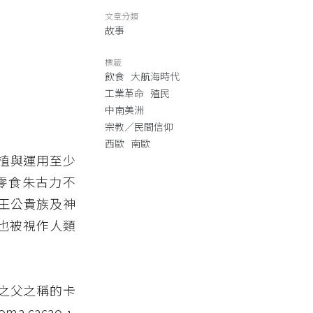
文章分類
故事
標籤
飲食
大航海時代
工業革命
殖民
中南美洲
宗教／民間信仰
西歐
南歐
種植與運用至少
的零食朱古力不
王公貴族及神
也被視作人類
學之父之稱的卡
 cacao
，