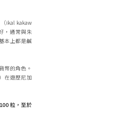
力（
ikal kakaw
好，通常與朱
基本上都是鹹
貨幣的角色。
o）
在遊歷尼加
100 粒，至於