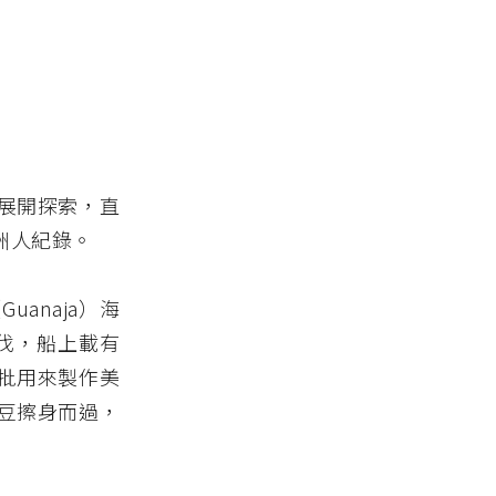
陸展開探索，直
洲人紀錄。
（
Guanaja
）海
木伐，船上載有
批用來製作美
豆擦身而過，