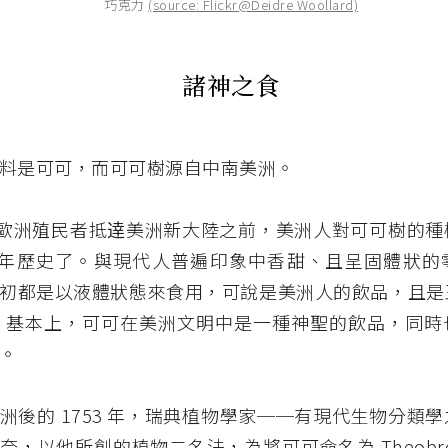
巧克力
(source: Flickr@Deidre Woollard)
諸神之食
料是可可
，而
可可樹源自中南美洲。
2 年歐洲殖民者抵逹美洲新大陸之前，美洲人對可可樹的
00 年歷史了。與現代人普遍印象中香甜、且呈固體狀
初都是以液體狀態來食用，可說是美洲人的飲品，且是
 基本上，可可在美洲文明中是一種神聖的飲品，同時
。
歐洲後的
1753 年，瑞典植物學家──有現代生物分類
，以他所創的植物二名法，為將可可命名為 Theobroma