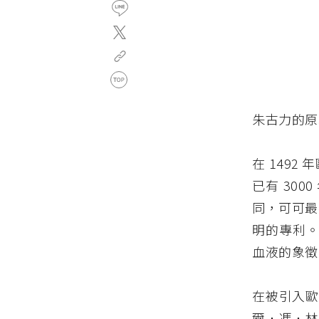
朱古力的原
在 149
已有 30
同，可可最
明的專利。
血液的象徵
在被引入
爾．馮．林奈