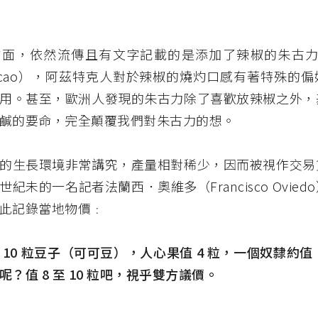
方面，依然流傳且有文字記載的是添加了辣椒的朱古
cacao）
，阿茲特克人對於辣椒的燒灼口感有著特殊的偏
用。甚至，歐洲人發現的朱古力除了喜歡放辣椒之外，
鹹的要命，完全顛覆我們對朱古力的想。
的生長環境非常講究，產量相對稀少，因而被視作交易
世紀未的一名記者法蘭西．奧維多（
Francisco Ovied
此記錄當地物價﹕
10 粒豆子（
可可豆）
，人心果值 4 粒，一個奴隸約值 
？值 8 至 10 粒吧，視乎雙方議價。