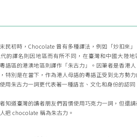
末民初時，Chocolate 曾有多種譯法，例如「炒扣來
現代的譯名則因地區而有所不同，在臺灣和中國大陸地
粵語區的港澳地區則譯作「朱古力」。因筆者是香港人
，特別是在當下，作為港人母語的粵語正受到北方勢力
使用朱古力一詞更代表著一種語言、文化和身份的認同
者知道臺灣的讀者朋友們習慣使用巧克力一詞，但還請
港人把
chocolate
稱為朱古力。