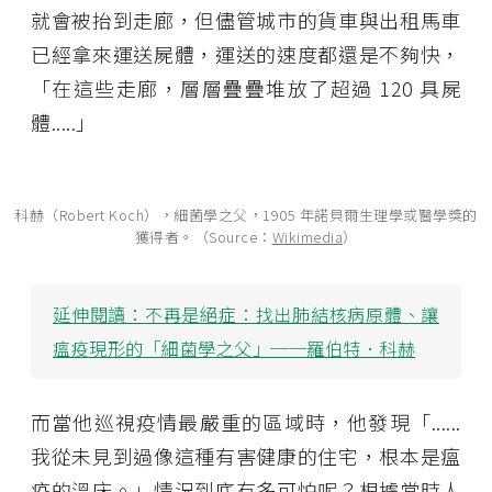
就會被抬到走廊，但儘管城市的貨車與出租馬車
已經拿來運送屍體，運送的速度都還是不夠快，
「在這些走廊，層層疊疊堆放了超過 120 具屍
體.....」
科赫（Robert Koch），細菌學之父，1905 年諾貝爾生理學或醫學獎的
獲得者。（Source：
Wikimedia
）
延伸閱讀：
不再是絕症：找出肺結核病原體、讓
瘟疫現形的「細菌學之父」──羅伯特．科赫
而當他巡視疫情最嚴重的區域時，他發現「......
我從未見到過像這種有害健康的住宅，根本是瘟
疫的溫床。」情況到底有多可怕呢？根據當時人