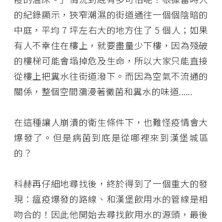
的紀錄顯示，狹窄潮濕的街道通往一個個陰暗的
中庭，平均 7 坪左右大的地方住了 5 個人；如果
有人不幸住在樓上，就要盡量少下樓，因為殘破
的樓梯可能會塌掉危及生命，所以大家只能直接
從樓上把糞水往街道潑下。而因為空氣不流通的
關係，整個空間瀰漫著黴菌和糞水的味道......
在這種讓人崩潰的衛生條件下，也難怪疫情會大
爆發了。但是病菌到底是從哪裡來到漢堡城區
的？
科赫再仔細地尋找後，終於得到了一個重大的發
現：瘟疫爆發的路線、和漢堡飲用水的管線是相
吻合的！因此他開始去尋找飲用水的源頭，最後