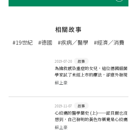
相關故事
#19世紀
#德國
#疾病／醫學
#經濟／消費
2019-07-20
故事
為搶救感染重症的女兒，這位德國細菌
學家試了未經上市的療法，卻意外發現
新解藥
蘇上豪
2019-11-07
故事
心絞痛的醫學簡史 (上)──諾貝爾也沒
想到，自己發明的黃色炸藥竟是心絞痛
的解藥
蘇上豪