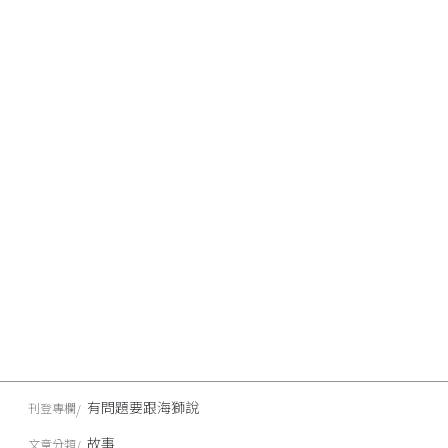
有問題要跟海獅說
刊登專欄
故事
文章分類