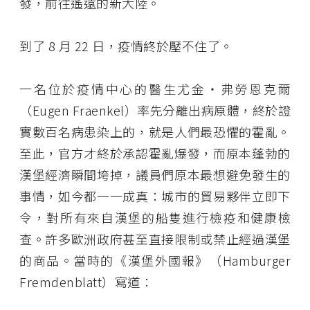
發，前往遙遠的新大陸。
到了 8 月 22 日，疫情終於壓不住了。
一名位於疫情中心的醫生尤金・弗勞恩克爾
（Eugen Fraenkel）率先分離出病原體，終於證
實數百名病患染上的，就是人們最恐懼的霍亂。
至此，官方才終於承認霍亂爆發，而原本蓬勃的
漢堡經濟瞬間垮掉，議員們原本最想避免發生的
事情，如今都一一成真：城市的貿易夥伴立即下
令，對所有來自漢堡的船隻進行檢疫和健康檢
查。許多歐洲政府甚至直接限制或禁止經過漢堡
的商品。當時的《漢堡外國報》（Hamburger
Fremdenblatt）寫道：