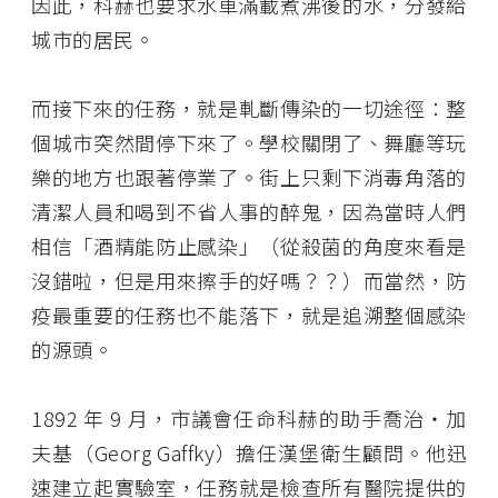
因此，科赫也要求水車滿載煮沸後的水，分發給
城市的居民。
而接下來的任務，就是軋斷傳染的一切途徑：整
個城市突然間停下來了。學校關閉了、舞廳等玩
樂的地方也跟著停業了。街上只剩下消毒角落的
清潔人員和喝到不省人事的醉鬼，因為當時人們
相信「酒精能防止感染」（從殺菌的角度來看是
沒錯啦，但是用來擦手的好嗎？？）而當然，防
疫最重要的任務也不能落下，就是追溯整個感染
的源頭。
1892 年 9 月，市議會任命科赫的助手喬治・加
夫基（Georg Gaffky）擔任漢堡衛生顧問。他迅
速建立起實驗室，任務就是檢查所有醫院提供的