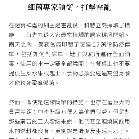
細菌專家領銜，打擊霍亂
在證實肆虐的細菌是霍亂後，科赫立刻採取了措
施──首先先從大家最常接觸的居家環境開始。
兩天之內，醫務當局印製了超過 25 萬份防疫傳
單，包括如何對床單、鞋子與廁所進行全面消
毒，使用的水一定要全部燒開；在餐桌上也不要
提供生菜水果或起士，食物必須要經過高溫烹煮
才能殺死霍亂弧菌。
然而，即使是這樣簡單的措施，也存在著巨大的
貧富差距：中產階級有僕人為他們代勞，但是對
那些窮苦的工人階級來說，他們甚至連燒開飲用
水的燃料都沒有，更別說是清潔及生活用水了。