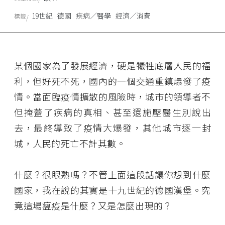
19世紀
德國
疾病／醫學
經濟／消費
標籤
某個國家為了發展經濟，硬是犧牲底層人民的福
利，但好死不死，國內的一個交通重鎮爆發了疫
情。當面臨疫情擴散的風險時，城市的領導者不
但掩蓋了疾病的真相、甚至還施壓醫生別說出
去，最終導致了疫情大爆發，其他城市逐一封
城，人民的死亡不計其數。
什麼？很眼熟嗎？不管上面這段話讓你想到什麼
國家，我在說的其實是十九世紀的德國漢堡。究
竟這場瘟疫是什麼？又是怎麼出現的？