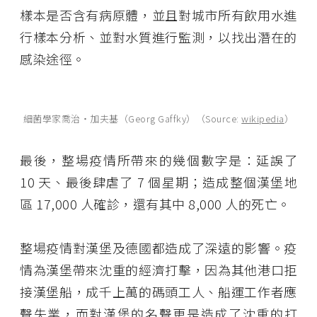
樣本是否含有病原體，並且對城市所有飲用水進
行樣本分析、並對水質進行監測，以找出潛在的
感染途徑。
細菌學家喬治・加夫基（Georg Gaffky）（Source:
wikipedia
）
最後，整場疫情所帶來的幾個數字是：延誤了
10 天、最後肆虐了 7 個星期；造成整個漢堡地
區 17,000 人確診，還有其中 8,000 人的死亡。
整場疫情對漢堡及德國都造成了深遠的影響。疫
情為漢堡帶來沈重的經濟打擊，因為其他港口拒
接漢堡船，成千上萬的碼頭工人、船運工作者應
聲失業，而對漢堡的名聲更是造成了沈重的打