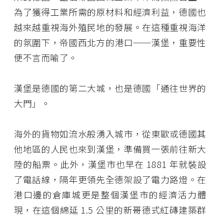
為了獲得工業所需的原材料和經濟利益，德國也
越來越重視海外殖民地的發展。在這種重視海洋
的氛圍下，帝國西北方的港口──漢堡，重要性
便不言而喻了。
漢堡是德國的第二大城，也是德國「通往世界的
大門」。
海外的貨物如流水般湧入城市，從東歐或德國其
他地區的人民也來到漢堡，準備買一張前往新大
陸的船票。此外，漢堡市也早在 1881 年就裝設
了電話線，隔年更領先全德架設了電力路燈。在
港口邊的倉庫城更是整個漢堡市的經濟活力體
現，在這個綿延 1.5 公里的新哥德式紅磚建築群