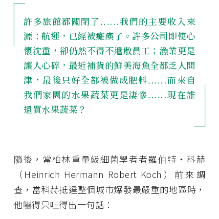
許多旅館都關閉了......我們的主要收入來
源：航運，已經被癱瘓了。許多公司即使心
懷沈重，卻仍然不得不遣散員工；漁業更是
讓人心碎，最近補貨的鮮美海魚全都乏人問
津，最後只好全都被做成肥料......而來自
我們家園的水果蔬菜更是淒慘......現在誰
還買水果蔬菜？
隨後，當柏林重量級細菌學者者羅伯特・科赫
（Heinrich Hermann Robert Koch）前來調
查，當科赫抵達整個城市爆發最嚴重的地區時，
他嚇得只吐得出一句話：