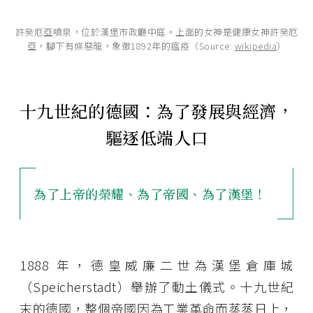
許癸厄亞噴泉，位於漢堡市政廳中庭。上面的女神是健康女神許癸厄
亞，腳下有條惡龍，象徵1892年的瘟疫（Source:
wikipedia
）
十九世紀的德國：為了發展與經濟，
驅逐低端人口
為了上帝的榮耀、為了帝國、為了漢堡！
1888 年，德皇威廉二世為漢堡倉庫城
（Speicherstadt）舉辦了動土儀式。十九世紀
末的德國，整個帝國因為工業革命而蒸蒸日上，