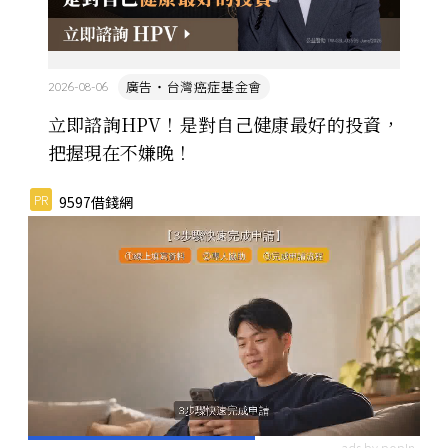
廣告・台灣癌症基金會
2026-08-06
立即諮詢HPV！是對自己健康最好的投資，
把握現在不嫌晚！
PR
9597借錢網
ads by popIn