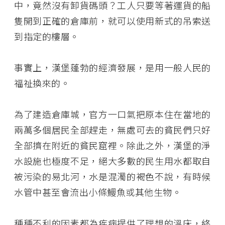
中，竟然沒有卸貨碼頭？工人只要等著運貨的船
隻開到正確的倉庫前，就可以使用新式的吊索送
到指定的樓層。
事實上，漢堡蓬勃的經濟發展，是用一般人民的
福祉換來的。
為了建造倉庫城，官方一口氣把原本住在當地的
兩萬多個居民全部趕走，無處可去的貧民們只好
全部擠在附近的貧民窟裡。除此之外，漢堡的淨
水設施也極度不足，絕大多數的民生用水都取自
被污染的易北河，水是混濁的褐色不說，有時候
水管中甚至會流出小條鰻魚或其他生物。
種種不利的因素都為疾病提供了理想的溫床，終