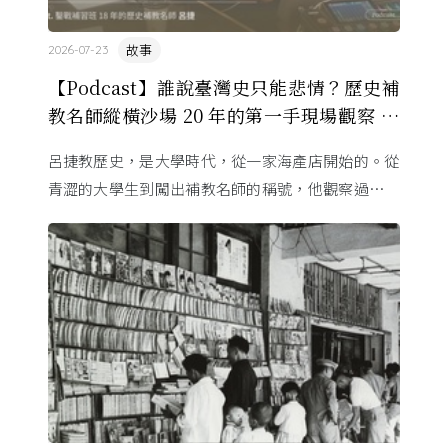
故事
2026-07-23
【Podcast】誰說臺灣史只能悲情？歷史補
教名師縱橫沙場 20 年的第一手現場觀察 ft.
呂捷
呂捷教歷史，是大學時代，從一家海產店開始的。從
青澀的大學生到闖出補教名師的稱號，他觀察過幾十
萬名學生怎麼學歷史，也看著臺灣的歷史教育從課本
裡幾乎沒有臺灣史，一路 ...