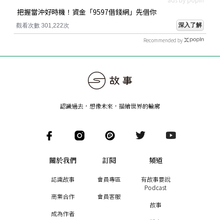
把握當沖好時機！資金「9597借錢網」先借你
深入了解
觀看次數 301,222次
Recommended by
認識過去，想像未來
，
描繪世界的輪廓
關於我們
訂閱
頻道
認識故事
會員專區
有故事要說
Podcast
商業合作
會員客服
故事
成為作者