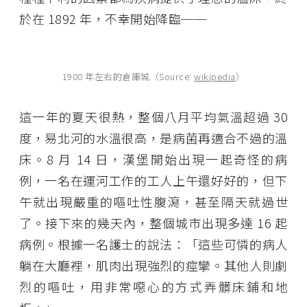
於在 1892 年，不幸開始降臨──
1900 年左右的倉庫城（Source:
wikipedia
）
這一年的夏天很熱，整個八月平均氣溫超過 30
度，易北河的水溫很高，是病菌再適合不過的溫
床。8 月 14 日，漢堡開始出現一起奇怪的病
例，一名在運河工作的工人上午還好好的，但下
午就出現嚴重的嘔吐性腹瀉，甚至隔天就過世
了。接下來的幾天內，整個城市出現多達 16 起
病例。根據一名護士的說法：「這些可憐的病人
躺在大廳裡，肌肉出現強烈的痙攣。其他人則劇
烈的嘔吐，用非常噁心的方式弄髒床鋪和地