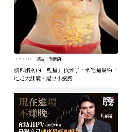
廣告・新素簡
2026-08-06
腹部脂肪的「剋星」找到了，常吃這幾物，
吃走大肚囊，瘦出小蠻腰