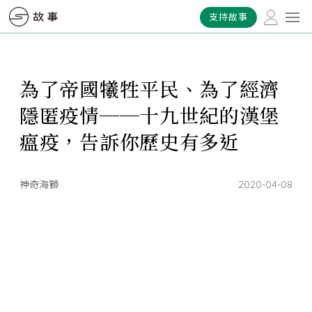
支持故事
為了帝國犧牲平民、為了經濟
隱匿疫情──十九世紀的漢堡
瘟疫，告訴你歷史有多近
神奇海獅
2020-04-08