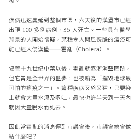
板。」
疾病迅速蔓延到整個市區，六天後的漢堡市已經
出現 100 多例病例、35 人死亡。一些具有醫學
背景的人開始懷疑，某種令人聞風喪膽的瘟疫可
能已經入侵漢堡──霍亂（Cholera）。
儘管十九世紀中葉以後，霍亂就逐漸消聲匿跡，
但它曾是全世界的噩夢，也被喻為「摧毀地球最
可怕的瘟疫之一」。這種疾病又兇又猛，只要染
上就會大量水瀉及嘔吐，最快也許半天到一天內
就因大量脫水而死去。
因此當霍亂的消息傳到市議會後，市議會總會做
點什麼吧？