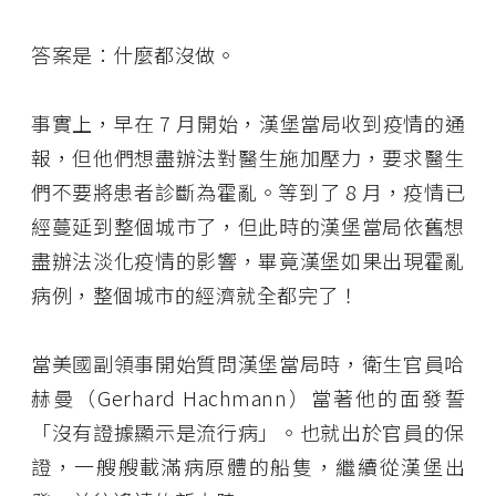
答案是：什麼都沒做。
事實上，早在 7 月開始，漢堡當局收到疫情的通
報，但他們想盡辦法對醫生施加壓力，要求醫生
們不要將患者診斷為霍亂。等到了 8 月，疫情已
經蔓延到整個城市了，但此時的漢堡當局依舊想
盡辦法淡化疫情的影響，畢竟漢堡如果出現霍亂
病例，整個城市的經濟就全都完了！
當美國副領事開始質問漢堡當局時，衛生官員哈
赫曼（Gerhard Hachmann）當著他的面發誓
「沒有證據顯示是流行病」。也就出於官員的保
證，一艘艘載滿病原體的船隻，繼續從漢堡出