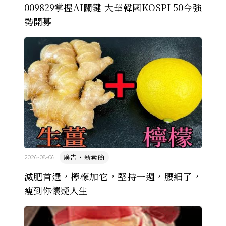
009829掌握AI關鍵 大華韓國KOSPI 50今強
勢開募
廣告・新素簡
2026-08-06
減肥首選，檸檬加它，堅持一週，腰細了，
瘦到你懷疑人生