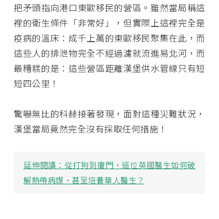
把矛頭指向港口東歐移民的營區。雖然當局稱這
裡的衛生條件「非常好」，但實際上這裡完全是
疫病的溫床：成千上萬的東歐移民聚集在此，而
這些人的排泄物完全不經過濾就流進易北河，而
最糟糕的是：這些營區距離漢堡供水管線只有短
短四公里！
驚嚇無比的科赫接著發現，面對這種災難狀況，
漢堡當局竟然完全沒有採取任何措施！
延伸閱讀：
從打狗到廈門，這位英國醫生如何破
解熱帶病媒，甚至培養華人醫生？