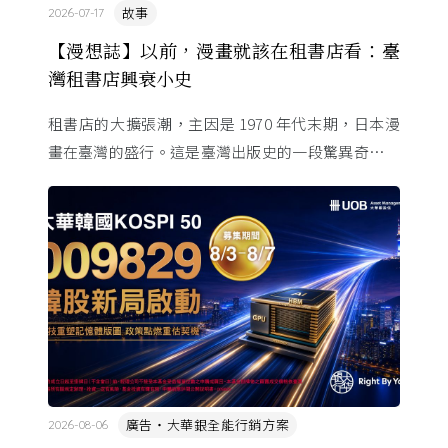
故事
2026-07-17
【漫想誌】以前，漫畫就該在租書店看：臺
灣租書店興衰小史
租書店的大擴張潮，主因是 1970 年代末期，日本漫
畫在臺灣的盛行。這是臺灣出版史的一段驚異奇航。
由於臺灣和日本自 1972 年斷交，著作權失去國與國
的協定保護 ...
廣告・大華銀全能行銷方案
2026-08-06