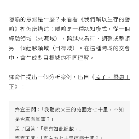
隱喻的意涵是什麼？來看看《我們賴以生存的譬
喻》裡怎麼描述：隱喻是一種認知模式，從一個
經驗領域（來源域），跨越來看待、調整或整頓
另一個經驗領域（目標域）。在這種跨域的交會
中，會生成對目標域的不同理解。
鄧育仁提出一個分析案例，出自《
孟子· 梁惠王
下
》：
齊宣王問：｢我聽說文王的苑囿方七十里，不知
是否真有其事？｣
孟子回答：｢是有如此記載。｣
齊宣王問：｢真有方七十里這麼大嗎？｣