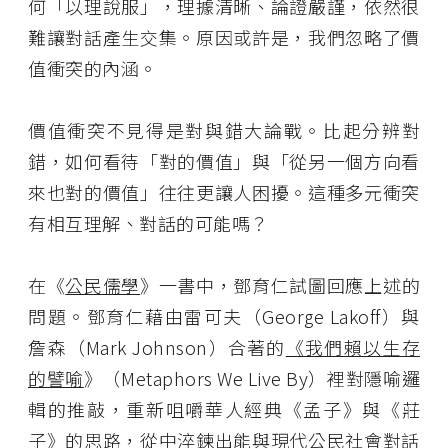
何「以理說服」，理據清晰、論證嚴謹，依然很
難讓對話產生交集。原因或許是，我們忽略了價
值衝突的內涵。
價值衝突不見得是對與錯大論戰。比起分辨對
錯，如何看待「對的價值」與「從另一個方向看
來也對的價值」往往更讓人困擾。這種多元衝突
有相互理解、對話的可能嗎？
在《
公民儒學
》一書中，鄧育仁試圖回應上述的
問題。鄧育仁藉由雷可夫（George Lakoff）與
詹森（Mark Johnson）合著的
《
我們賴以生存
的譬喻
》（Metaphors We Live By）裡對隱喻邏
輯的推敲，重新咀嚼華人經典《孟子》與《莊
子》的思路，從中淬鍊出能與現代公民社會對話