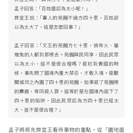
孟子回答：｢百姓還認為太小呢！｣
齊宣王說：｢寡人的苑囿不過方四十里，百姓卻
以為太大了，這是怎麼回事？｣
孟子回答：｢文王的苑囿方七十里，撿柴火、獵
雉兔的人都到那裡去。苑囿與民同享，因此民眾
以為太小，這不是很合理嗎？臣初到貴國的時
候，事先問了國境內重大禁忌，才敢入境。臣聽
聞城郊之內圍了四十里的苑囿，如果殺了苑囿裡
的麋鹿，等同殺人罪。這等於是在國境內設下了
四十里的陷阱，因此民眾認為方四十里已經太
大，豈不是很合理？｣
孟子將原先齊宣王看待事物的重點，從「圍地面