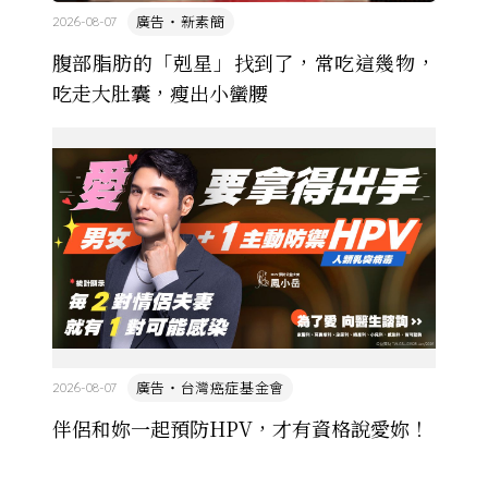
廣告・新素簡
2026-08-07
腹部脂肪的「剋星」找到了，常吃這幾物，
吃走大肚囊，瘦出小蠻腰
廣告・台灣癌症基金會
2026-08-07
伴侶和妳一起預防HPV，才有資格說愛妳！