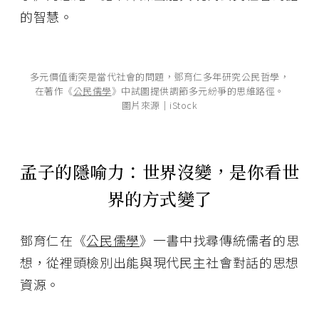
的智慧。
多元價值衝突是當代社會的問題，鄧育仁多年研究公民哲學，
在著作《
公民儒學
》中試圖提供調節多元紛爭的思維路徑。
圖片來源│iStock
孟子的隱喻力：世界沒變，是你看世
界的方式變了
鄧育仁在《
公民儒學
》一書中找尋傳統儒者的思
想，從裡頭檢別出能與現代民主社會對話的思想
資源。