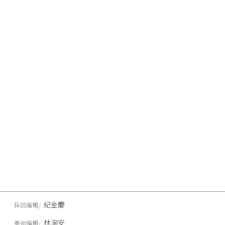
紀金慶
採訪編輯
林洵安
美術編輯