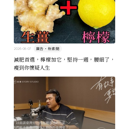
廣告・新素簡
2026-08-07
減肥首選，檸檬加它，堅持一週，腰細了，
瘦到你懷疑人生