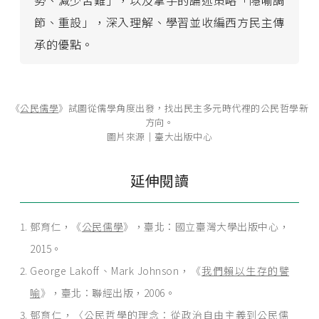
節、重設」，深入理解、學習並收編西方民主傳
承的優點。
《
公民儒學
》試圖從儒學角度出發，找出民主多元時代裡的公民哲學新
方向。
圖片來源│臺大出版中心
延伸閱讀
鄧育仁，《
公民儒學
》，臺北：國立臺灣大學出版中心，
2015。
George Lakoff、Mark Johnson，《
我們賴以生存的譬
喻
》，臺北：聯經出版，2006。
鄧育仁，〈公民哲學的理念：從政治自由主義到公民儒