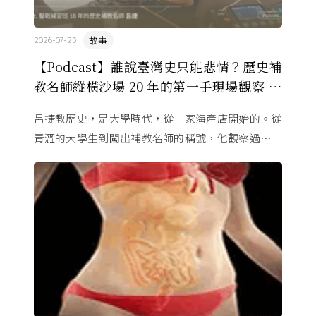
故事
2026-07-23
【Podcast】誰說臺灣史只能悲情？歷史補
教名師縱橫沙場 20 年的第一手現場觀察 ft.
呂捷
呂捷教歷史，是大學時代，從一家海產店開始的。從
青澀的大學生到闖出補教名師的稱號，他觀察過幾十
萬名學生怎麼學歷史，也看著臺灣的歷史教育從課本
裡幾乎沒有臺灣史，一路 ...