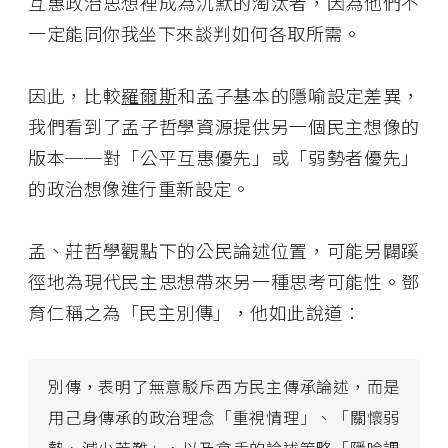
互惠政治思想裡成為沉默的淘汰者，因為他們不
一定能同你我坐下來談判如何各取所需。
因此，比較
羅爾斯
和孟子基本的隱喻設定差異，
我們看到了孟子哲學資源提供另一個民主想像的
版本──對「公平互惠優先」或「弱勢者優先」
的政治想像進行重新設定。
孟、莊哲學觀點下的公民論述位置，可能另闢蹊
徑地為現代民主思想帶來另一種思考可能性。鄧
育仁稱之為「民主別傳」，他如此說道：
別傳，表明了無意駁斥西方民主傳承論述，而是
用己身傳承的政治理念「重視情理」、「關懷弱
勢、減少苦難」，以及拿手的論述策略「隱喻調