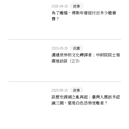
2019-04-10
故事
為了離婚，傅斯年曾經付出多少贍養
費？
2015-05-19
說書
溝通世界的文化轉譯者：中研院院士張
廣達訪談（2/3）
2020-09-15
故事
談歷史課綱之亂再起：臺灣人應該多認
識三國，還是白色恐怖受難者？