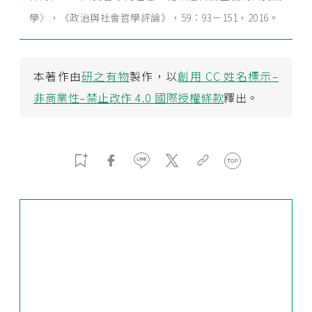
學〉，《政治與社會哲學評論》，59：93－151，2016。
本著作由
研之有物
製作，以
創用 CC 姓名標示–
非商業性–禁止改作 4.0 國際授權條款
釋出。