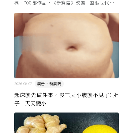
稿、700 部作品，《新寶島》改變一整個世代的命
運。這位「漫畫之神」與昭和時代共生，用一支畫筆
改寫日本的文化 ...
廣告・新素簡
2026-08-07
起床就先做件事，沒三天小腹就不見了! 肚
子一天天變小！