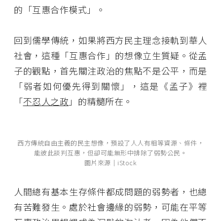
的「互惠合作模式」。
回到儒學傳統，如果將西方民主理念接軌到華人
社會，這種「互惠合作」的想像立生質疑。從孟
子的觀點，首先關注政治的焦點不是公平，而是
「弱者如何優先得到關懷」，這是《孟子》裡
「
不忍人之政
」的精髓所在。
西方傳統自由主義的民主想像，預設了人人有相等資源、條件，
能彼此談判互惠，但卻可能無形中排除了弱勢公民。
圖片來源│iStock
人間總有基本生存條件都成問題的弱勢者，也總
有苦難發生。處於社會邊緣的弱勢，可能在平等