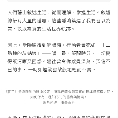
人們藉由敘述生活，從而理解、掌握生活。敘述
總帶有大量的隱喻，這些隱喻築建了我們習以為
常、執以為真的生活世界軌跡。
因此，當隱喻遭到解構時，行動者會宛如「十二
點鐘的灰姑娘」──噹一聲，夢醒時分，一切變
得既清晰又困惑。過往曾令你感覺深刻、深信不
已的事， 一時如煙消雲散般地輕而不實。
《莊子》透過隱喻的轉換設定，讓我們體會到事實的建構與解構之間，
如何保有一種｢不知｣的態度與情境。
圖片來源│
維基百科
不過，當上述解構發生時，我們正是從舊時的隱