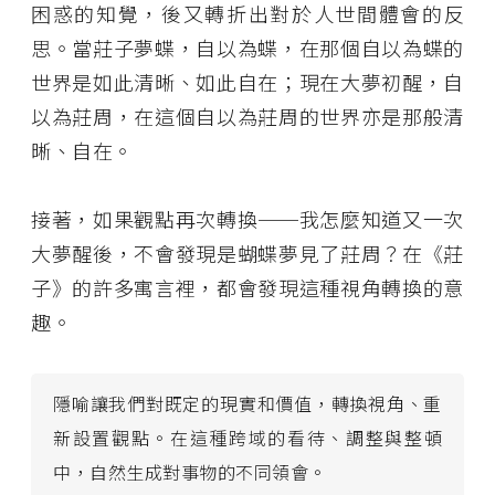
困惑的知覺，後又轉折出對於人世間體會的反
思。當莊子夢蝶，自以為蝶，在那個自以為蝶的
世界是如此清晰、如此自在；現在大夢初醒，自
以為莊周，在這個自以為莊周的世界亦是那般清
晰、自在。
接著，如果觀點再次轉換──我怎麼知道又一次
大夢醒後，不會發現是蝴蝶夢見了莊周？在《莊
子》的許多寓言裡，都會發現這種視角轉換的意
趣。
隱喻讓我們對既定的現實和價值，轉換視角、重
新設置觀點。在這種跨域的看待、調整與整頓
中，自然生成對事物的不同領會。