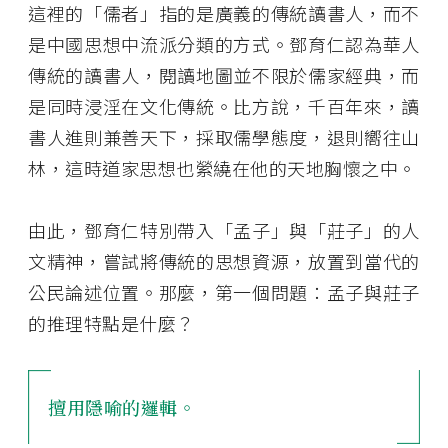
這裡的「儒者」指的是廣義的傳統讀書人，而不
是中國思想中流派分類的方式。鄧育仁認為華人
傳統的讀書人，閱讀地圖並不限於儒家經典，而
是同時浸淫在文化傳統。比方說，千百年來，讀
書人進則兼善天下，採取儒學態度，退則嚮往山
林，這時道家思想也縈繞在他的天地胸懷之中。
由此，鄧育仁特別帶入「孟子」與「莊子」的人
文精神，嘗試將傳統的思想資源，放置到當代的
公民論述位置。那麼，第一個問題：孟子與莊子
的推理特點是什麼？
擅用隱喻的邏輯。