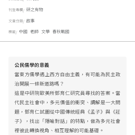
研之有物
刊登專欄
故事
文章分類
中國
老師
文學
春秋戰國
標籤
公民儒學的意義
當東方儒學遇上西方自由主義，有可能為民主政
治開展一條新道路嗎？
這是中研院歐美所鄧育仁研究員尋找的答案。當
代民主社會中，多元價值的衝突、調解是一大問
題，鄧育仁試圖從中國傳統經典《孟子》與《莊
子》，找出「隱喻對話」的特點，做為多元社會
裡彼此轉換視角、相互理解的可能基礎。