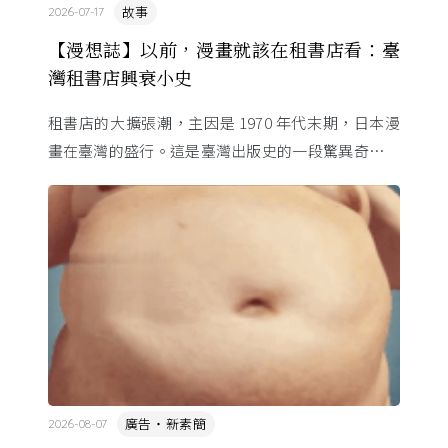
故事
2026-07-17
【漫想誌】以前，漫畫就該在租書店看：臺
灣租書店興衰小史
租書店的大擴張潮，主因是 1970 年代末期，日本漫
畫在臺灣的盛行。這是臺灣出版史的一段驚異奇航。
由於臺灣和日本自 1972 年斷交，著作權失去國與國
的協定保護 ...
廣告・新素簡
2026-08-07