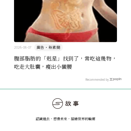
廣告・新素簡
2026-08-07
腹部脂肪的「剋星」找到了，常吃這幾物，
吃走大肚囊，瘦出小蠻腰
Recommended by
認識過去，想像未來
，
描繪世界的輪廓