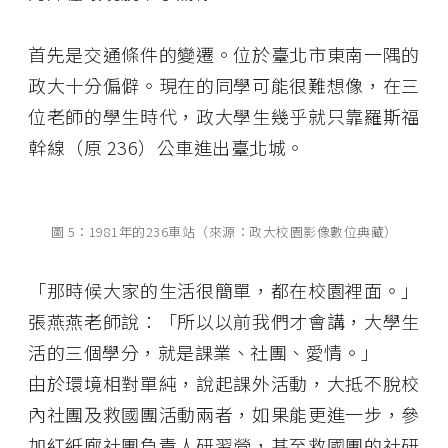
首先是交通條件的變遷。位於臺北市東南一隅的
政大十分偏僻。現在的同學可能很難想像，在三
位老師的學生時代，政大學生幾乎就只靠羅斯福
幹線（原 236）公車進出臺北城。
圖 5：1981年的236車站（來源：政大校園影像數位典藏）
「那時候大家的生活很簡單，都在校園裡面。」
張燕燕老師說：「所以以前我們才會講，大學生
活的三個學分，就是課業、社團、愛情。」
由於環境相對單純，說起課外活動，大抵不脫校
內社團及救國團活動兩者，如果能更進一步，參
加紅紙廊社團負責人研習營，甚至救國團的社研