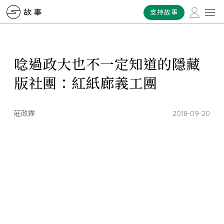
支持故事
唸過政大也不一定知道的隱藏
版社團：紅紙廊義工團
莊政霖
2018-09-20