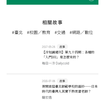
相關故事
#臺北
#校園／教育
#交通
#網路／數位
2017-05-26
故事
【冷知識週刊】第九十四期：各種的
「入門101」是怎麼來的？
每日一冷 Dailycold
2018-07-06
故事
揭開首屆臺北師範學校的面紗──日本
時代的臺灣人其實不熱衷當老師？
簡宏逸