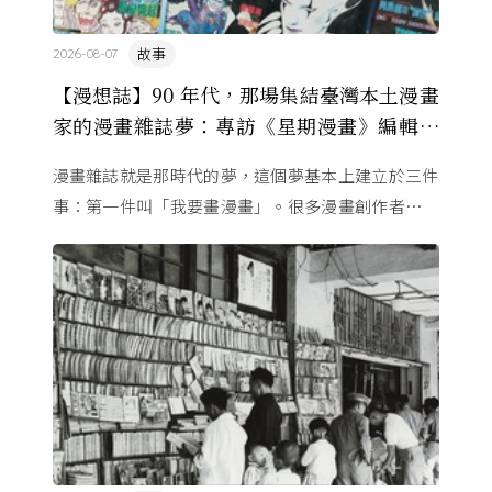
故事
2026-08-07
【漫想誌】90 年代，那場集結臺灣本土漫畫
家的漫畫雜誌夢：專訪《星期漫畫》編輯黃
健和
漫畫雜誌就是那時代的夢，這個夢基本上建立於三件
事：第一件叫「我要畫漫畫」。很多漫畫創作者從小
看漫畫，他們想畫，但以前一講出來就會被罵，「你
畫畫怎麼活？」