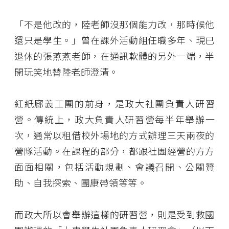
「不是他改的，陸老師沒那個能力改，那時候他
還只是學生。」曾在課外活動組任職多年、現已
退休的張燕燕老師，在通訊軟體的另外一端，半
開玩笑地替陸老師澄清。
紅紙廊義工團的前身，是政大社團負責人研習
營。傳統上，政大負責人研習營每半年舉辦一
次，通常以租借校外場地的方式辦理三天兩夜的
營隊活動。在課程的部分，都跟社團經營的方方
面面相關，包括活動規劃、會議召開、公關贊
助、自我探索、團康帶領等等。
而政大所以會舉辦這樣的研習營，則是受到救國