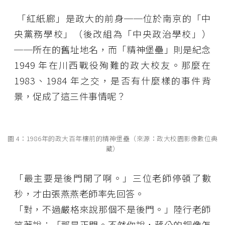
「紅紙廊」是政大的前身──位於南京的「中
央黨務學校」（後改組為「中央政治學校」）
──所在的舊址地名，而「精神堡壘」則是紀念
1949 年在川西戰役殉難的政大校友。那麼在
1983、1984 年之交，是否有什麼樣的事件背
景，促成了這三件事情呢？
圖 4：1986年的政大百年樓前的精神堡壘（來源：政大校園影像數位典
藏）
「最主要是後門開了啊。」三位老師停頓了數
秒，才由張燕燕老師率先回答。
「對，不過嚴格來說那個不是後門。」陸行老師
笑著說：「那是正門。不然你說，蔣公的銅像怎