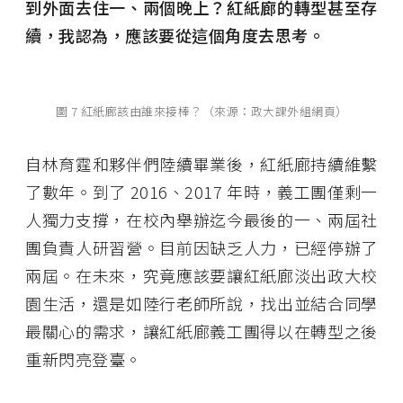
到外面去住一、兩個晚上？紅紙廊的轉型甚至存
續，我認為，應該要從這個角度去思考。
圖 7 紅紙廊該由誰來接棒？（來源：政大課外組網頁）
自林育霆和夥伴們陸續畢業後，紅紙廊持續維繫
了數年。到了 2016、2017 年時，義工團僅剩一
人獨力支撐，在校內舉辦迄今最後的一、兩屆社
團負責人研習營。目前因缺乏人力，已經停辦了
兩屆。在未來，究竟應該要讓紅紙廊淡出政大校
園生活，還是如陸行老師所說，找出並結合同學
最關心的需求，讓紅紙廊義工團得以在轉型之後
重新閃亮登臺。