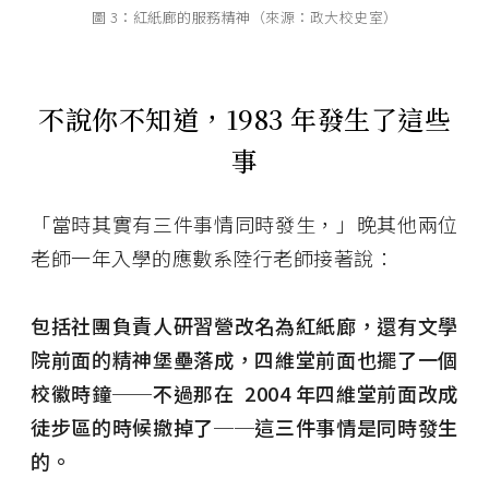
圖 3：紅紙廊的服務精神（來源：政大校史室）
不說你不知道，1983 年發生了這些
事
「當時其實有三件事情同時發生，」晚其他兩位
老師一年入學的應數系陸行老師接著說：
包括社團負責人研習營改名為紅紙廊，還有文學
院前面的精神堡壘落成，四維堂前面也擺了一個
校徽時鐘──不過那在 2004 年四維堂前面改成
徒步區的時候撤掉了──這三件事情是同時發生
的。