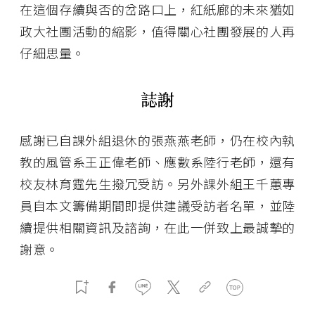
在這個存續與否的岔路口上，紅紙廊的未來猶如
政大社團活動的縮影，值得關心社團發展的人再
仔細思量。
誌謝
感謝已自課外組退休的張燕燕老師，仍在校內執
教的風管系王正偉老師、應數系陸行老師，還有
校友林育霆先生撥冗受訪。另外課外組王千蕙專
員自本文籌備期間即提供建議受訪者名單，並陸
續提供相關資訊及諮詢，在此一併致上最誠摯的
謝意。