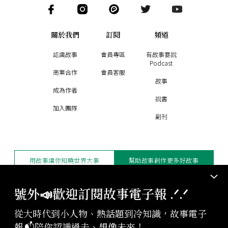
關於我們
訂閱
頻道
認識故事
會員專區
有故事要說
Podcast
商業合作
會員客服
故事
成為作者
說書
加入團隊
副刊
用故事讓你知曉世界大事
幫助故事創作更多好故事
訂閱電子報
贊助支持
號外📣歡迎訂閱故事電子報 .ᐟ‪‪.ᐟ
從大時代到小人物、熱話題到冷知識，故事電子
版權聲明與轉載規範
報📬陪你認識過去、想像未來！