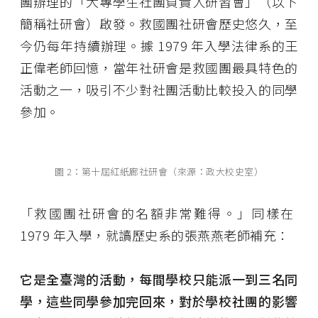
團辦理的「大專學生社團負責人研習會」（以下
簡稱社研會）啟發。救國團社研會歷史悠久，至
今仍每年持續辦理。據 1979 年入學法律系的王
正偉老師回憶，當年社研會是救國團最具特色的
活動之一，吸引不少對社團活動比較投入的同學
參加。
圖 2：第十屆紅紙廊社研會（來源：政大校史室）
「救國團社研會的名額非常難得。」同樣在
1979 年入學，就讀歷史系的張燕燕老師補充：
它是全臺灣的活動，每間學校只能派一到三名同
學，這些同學參加完回來，對於學校社團的影響