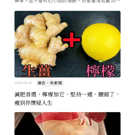
標準。這不是科幻小說的情節，而是臺灣戒嚴38年
的日常。從1982年美國國會聽證，到 1987 年那道解
嚴令，這段歷 ...
廣告・新素簡
2026-08-07
減肥首選，檸檬加它，堅持一週，腰細了，
瘦到你懷疑人生