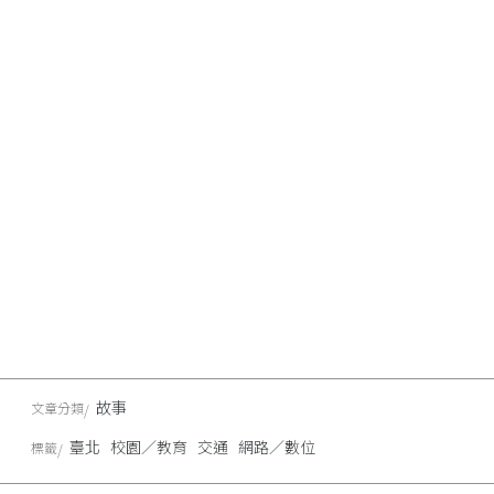
故事
文章分類
臺北
校園／教育
交通
網路／數位
標籤