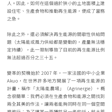
人。因此，如何在這個過於狹小的土地面積上建
設住宅、生產食物和推動再生能源，便成了當務
之急。
除此之外，還必須解決再生能源的間歇性供給問
題（太陽能或風力供給都是變動的，產量無法穩
定持續），此一限制導致了目前的再生能源比例
無法超過百分之三十五。
變革的契機始於 2007 年，一家法國的中小企業
Akuo，在世界許多地方開展了一項再生能源的
計畫，稱作「太陽能農場」（Agrinergie）。概
念很簡單：我們必須在生產食物和能源之間找到
兩全其美的作法，讓兩者能夠同時在同一個空間
裡進行；為了擇其一而犧牲另一者的話，就太荒