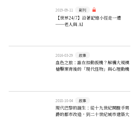
2019-09-11
副刊
【世界24/7】沿著記憶小徑走一遭
──老人與 AI
2016-03-29
故事
血色之旅：誰在扣動扳機？解構大規模
槍擊案背後的「現代怪物」與心理動機
2018-10-04
故事
現代巴黎的誕生：從十九世紀開膛手男
爵的都市改造，到二十世紀城市建築大
躍進