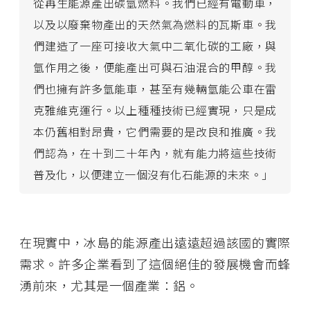
從再生能源產出碳氫燃料。我們已經有電動車，
以及以廢棄物產出的天然氣為燃料的瓦斯車。我
們建造了一座可接收大氣中二氧化碳的工廠，與
氫作用之後，便能產出可與石油混合的甲醇。我
們也擁有許多氫能車，甚至有幾輛氫能公車在雷
克雅維克運行。以上種種技術已經實現，只是成
本仍舊相對昂貴，它們需要的是改良和推廣。我
們認為，在十到二十年內，就有能力將這些技術
普及化，以便建立一個沒有化石能源的未來。」
在現實中，冰島的能源產出遠遠超過該國的實際
需求。許多企業看到了這個絕佳的發展機會而蜂
湧前來，尤其是一個產業：鋁。