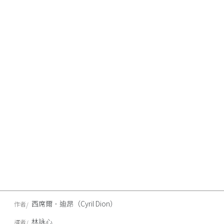
西席爾．迪昂（Cyril Dion）
作者
林詠心
譯者