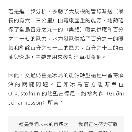
若是進一步分析，多虧了大規模的管線輸送（最
長的有六十三公里）由電廠產生的能源，地熱確
保了全島百分之九十的（集體）暖氣供應和百分
之二十七的電力。水力發電供給了百分之十的暖
氣和剩餘百分之七十三的電力。百分之十三的石
油與燃煤，主要是用來發動汽車和漁船。
因此，交通仍舊是冰島的能源轉型過程中留待解
決的關鍵問題。正如冰島官方能源單位
Orkustofnun 的總監古德尼．約翰內森（Guðni
Jóhannesson）所言：
「這是我們未來的目標之一，我們正在努力研發