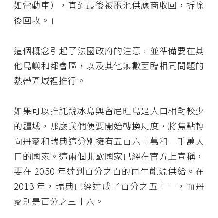
如電動車），直到最後被電池供應商收回，拆除
後回收。」
這個概念引起了法國政府的注意，並準備要在其
他島嶼和都會區，以及其他無數面臨相同問題的
熱帶區域裡推行。
如果可以推託說冰島與留尼旺島是人口相對較少
的疆域，那麼我們便要開始轉換尺度，將焦點轉
向丹麥和瑞典這分別擁有五百六十萬和一千萬人
口的國家。這兩個北歐國家已經在官方上宣稱，
要在 2050 年達到百分之百的再生能源供給。在
2013 年，瑞典已經達成了百分之五十一，而丹
麥則是百分之三十六。