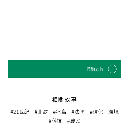
行動支持
相關故事
#21世紀
#北歐
#冰島
#法國
#環保／環境
#科技
#農民