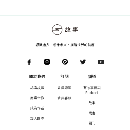
認識過去，想像未來
，
描繪世界的輪廓
關於我們
訂閱
頻道
認識故事
會員專區
有故事要說
Podcast
商業合作
會員客服
故事
成為作者
說書
加入團隊
副刊