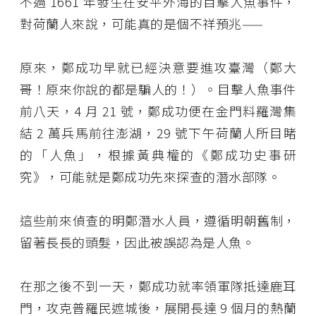
不過 1661 年發生在安平外海的目擊人魚事件，
對荷蘭人來說，可能真的是個不祥預兆——
原來，鄭成功早就已經決意要進攻臺灣（鄭大
哥！原來你說的都是騙人的！）。目擊人魚事件
前八天，4 月 21 號，鄭成功便在金門料羅灣集
結 2 萬兵馬前往澎湖，29 號下午荷蘭人所目睹
的「人魚」，根據黃典權的《鄭成功史事研
究》，可能就是鄭成功先來探查的潛水部隊。
這些前來偵查的明鄭潛水人員，遵循明朝舊制，
留著長長的頭髮，因此被誤認為是人魚。
在那之後不到一天，鄭成功就率領軍隊抵達鹿耳
門，攻克普羅民遮城後，展開長達 9 個月的熱蘭