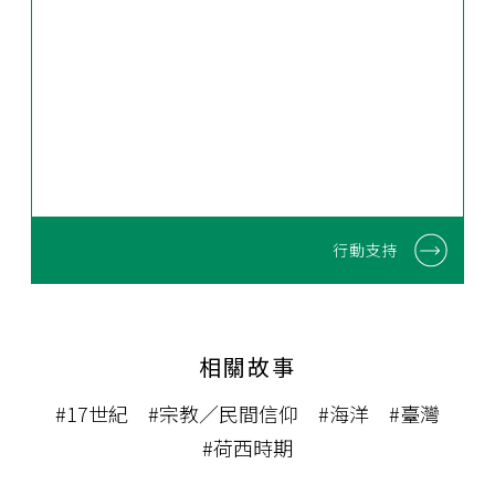
行動支持
相關故事
#17世紀
#宗教／民間信仰
#海洋
#臺灣
#荷西時期