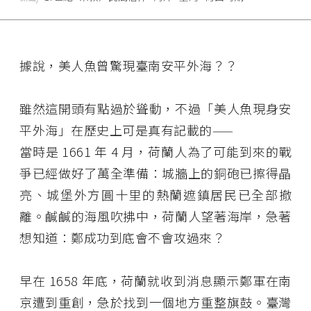
據說，美人魚曾驚現臺南安平外海？？
雖然這開頭有點過於聳動，不過「美人魚現身安
平外海」在歷史上可是真有記載的——
當時是 1661 年 4 月，荷蘭人為了可能到來的戰
爭已經做好了萬全準備：城牆上的銅砲已擦得晶
亮、城堡外方圓十里的熱蘭遮鎮居民已全部撤
離。鹹鹹的海風吹拂中，荷蘭人望著海岸，急著
想知道：鄭成功到底會不會攻過來？
早在 1658 年底，荷蘭就收到消息顯示鄭軍在南
京遭到重創，急於找到一個地方重整旗鼓。臺灣