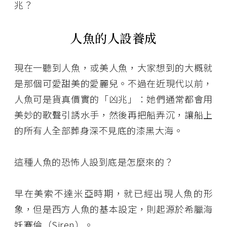
兆？
人魚的人設養成
現在一聽到人魚，或美人魚，大家想到的大概就
是那個可愛甜美的愛麗兒。不過在近現代以前，
人魚可是貨真價實的「凶兆」：她們通常都會用
美妙的歌聲引誘水手，然後再把船弄沉，讓船上
的所有人全部葬身深不見底的漆黑大海。
這種人魚的恐怖人設到底是怎麼來的？
早在美索不達米亞時期，就已經出現人魚的形
象，但是西方人魚的基本設定，則起源於希臘海
妖賽倫（Siren）。