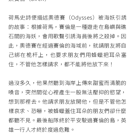
荷馬史詩便描述奧德賽（Odysses）被海妖引誘
的故事：根據荷馬，賽倫是一種遊走在島嶼與礁
石間的海妖，會用歌聲引誘海員後將之殺掉。因
此，奧德賽在經過賽倫的海域前，就請朋友將自
己綁在桅杆上，也要求朋友們用蜂蠟把耳朵塞
住，不管他怎樣請求，都不能將他放下來！
過沒多久，他果然聽到海岸上傳來甜蜜而清脆的
嗓音，突然間從心裡產生一股無法壓抑的慾望，
想到那裡去。他請求朋友放開他，但是不管他怎
樣哀求、恐嚇，被蜂蠟蓋住耳朵的朋友們卻什麼
都聽不見。最後船隊終於平安駛過賽倫的島，英
雄一行人才終於度過危難。