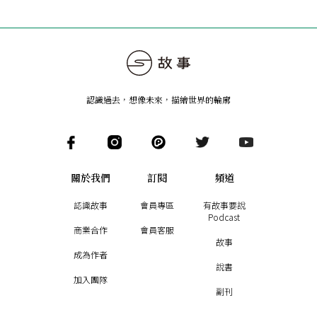
認識過去，想像未來
，
描繪世界的輪廓
關於我們
訂閱
頻道
認識故事
會員專區
有故事要說
Podcast
商業合作
會員客服
故事
成為作者
說書
加入團隊
副刊