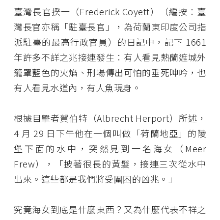
臺灣長官揆一（Frederick Coyett）（編按：臺
灣長官亦稱「駐臺長官」，為荷蘭東印度公司指
派駐臺的最高行政官員）的日記中，記下 1661
年許多不詳之兆接連發生：有人看見熱蘭遮城外
籠罩藍色的火焰、刑場傳出可怕的垂死呻吟，也
有人看見水道內，有人魚現身。
根據目擊者賀伯特（Albrecht Herport）所述，
4 月 29 日下午他在一個叫做「荷蘭地亞」的陵
堡下面的水中，突然見到一名海女（Meer
Frew），「披著很長的黃髮，接連三次從水中
出來。這些都是我們將受圍困的凶兆。」
究竟海女到底是什麼東西？又為什麼代表不祥之