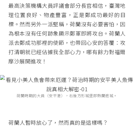
最高決策機構大員評議會部分長官相信，臺灣地
理位置良好、物產豐富，正是鄭成功最好的目
標。然而另外一派堅稱，荷蘭沒有必要害怕，因
為根本沒有任何跡象顯示鄭軍即將攻台。荷蘭人
派去鄭成功那裡的使節，也帶回心安的答覆：攻
打清朝就已經佔據我全部心力，哪有餘力對福爾
摩沙展開進攻！
荷蘭時期的大員（安平港），右後方形城堡即熱蘭遮城。
荷蘭人暫時放心了，然而真的是這樣嗎？