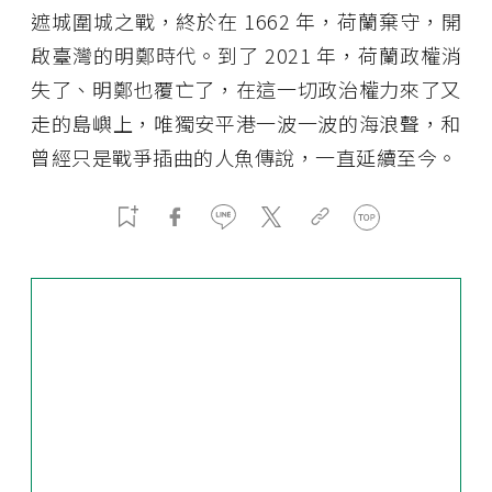
遮城圍城之戰，終於在 1662 年，荷蘭棄守，開
啟臺灣的明鄭時代。到了 2021 年，荷蘭政權消
失了、明鄭也覆亡了，在這一切政治權力來了又
走的島嶼上，唯獨安平港一波一波的海浪聲，和
曾經只是戰爭插曲的人魚傳說，一直延續至今。