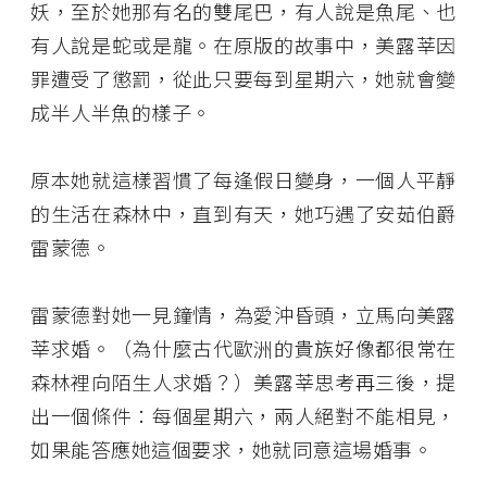
妖，至於她那有名的雙尾巴，有人說是魚尾、也
有人說是蛇或是龍。在原版的故事中，美露莘因
罪遭受了懲罰，從此只要每到星期六，她就會變
成半人半魚的樣子。
原本她就這樣習慣了每逢假日變身，一個人平靜
的生活在森林中，直到有天，她巧遇了安茹伯爵
雷蒙德。
雷蒙德對她一見鐘情，為愛沖昏頭，立馬向美露
莘求婚。（為什麼古代歐洲的貴族好像都很常在
森林裡向陌生人求婚？）美露莘思考再三後，提
出一個條件：每個星期六，兩人絕對不能相見，
如果能答應她這個要求，她就同意這場婚事。