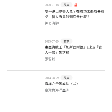
2020-01-16
故事
安平港出現美人魚？鄭成功乘船攻臺前
夕，荷人看見的到底是什麼？
神奇海獅
2025-07-29
故事
東亞海賊王「加斯巴爾德」a.k.a「官
人一官」鄭芝龍
張哲翰
2014-08-29
故事
海洋之子鄭成功（二）
臺灣與海洋亞洲