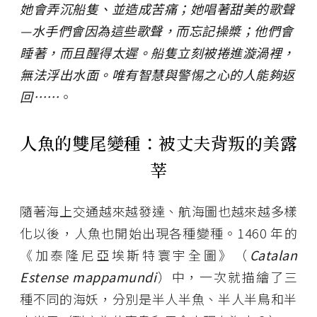
她會弄沉船隻、並造成苦痛；她唱著甜美的歌聲
—水手們會因為這些歌聲，而忘記操槳；他們會
睡著，而且醒得太遲。船隻立刻被捲進漩渦裡，
無法浮出水面。唯有智慧與警惕之心的人能夠返
回……
。
人魚的雙尾變種：被丈夫背叛的美露
莘
隨著海上交通越來越發達、航海圖也越來越多樣
化以後，人魚也開始出現各種變種。1460 年的
《加泰隆尼亞埃斯特寰宇全圖》（
Catalan
Estense mappamundi
）中，一次就描繪了三
種不同的海妖，分別是半人半魚、半人半鳥和半