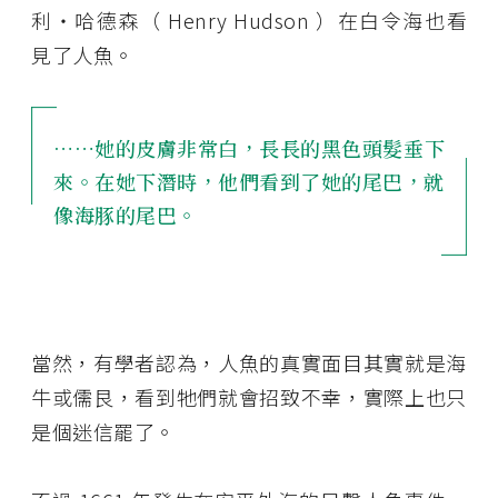
利・哈德森（ Henry Hudson ）在白令海也看
見了人魚。
……她的皮膚非常白，長長的黑色頭髮垂下
來。在她下潛時，他們看到了她的尾巴，就
像海豚的尾巴。
當然，有學者認為，人魚的真實面目其實就是海
牛或儒艮，看到牠們就會招致不幸，實際上也只
是個迷信罷了。