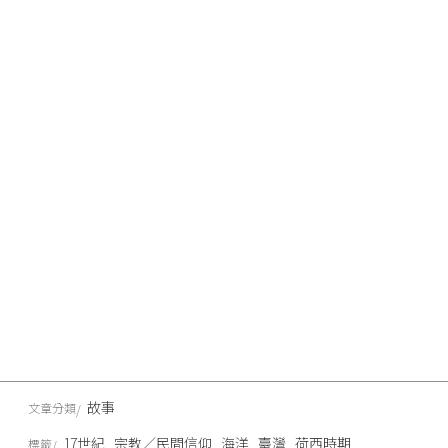
故事
文章分類
17世紀
宗教／民間信仰
海洋
臺灣
荷西時期
標籤