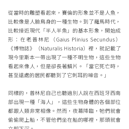
從當時的雕塑看起來，賽倫的形象並不是人魚，
比較像是人臉鳥身的一種生物。到了羅馬時代，
比較接近現代「半人半魚」的基本形象，開始成
形：在老普林尼（Gaius Plinius Secundus）
《博物誌》（Naturalis Historia）裡，就記載了
現今里斯本一帶出現了一種不明生物，這些生物
看起來像人，但是卻長著鱗片。「當它死亡時，
甚至遠處的居民都聽到了它刺耳的噪音。」
同樣的，普林尼自己也聽過別人說在西班牙西南
部出現一種「海人」，這些生物身體的各個部位
都跟人類非常相像。然而，夜幕降臨，牠們就會
偷偷爬上船，不管他們坐在船的哪裡，那頭就會
立即下沉。