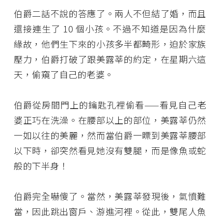
伯爵二話不說的答應了。兩人不但結了婚，而且
還接連生了 10 個小孩。不過不知道是因為什麼
緣故，他們生下來的小孩多半都畸形，迫於家族
壓力，伯爵打破了跟美露莘的約定，在星期六這
天，偷窺了自己的老婆。
伯爵從房間門上的鑰匙孔裡偷看——看見自己老
婆正巧在洗澡。在腰部以上的部位，美露莘仍然
一如以往的美麗，然而當伯爵一瞟到美露莘腰部
以下時，卻突然看見她沒有雙腿，而是像魚或蛇
般的下半身！
伯爵完全嚇傻了。當然，美露莘發現後，氣憤難
當，因此跳出窗戶、游進河裡。從此，雙尾人魚