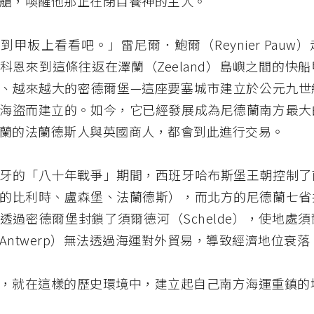
艙，喚醒他那正在閉目養神的主人。
到甲板上看看吧。」雷尼爾．鮑爾（Reynier Pauw
科恩來到這條往返在澤蘭（Zeeland）島嶼之間的快
、越來越大的密德爾堡—這座要塞城市建立於公元九世
海盜而建立的。如今，它已經發展成為尼德蘭南方最大
蘭的法蘭德斯人與英國商人，都會到此進行交易。
牙的「八十年戰爭」期間，西班牙哈布斯堡王朝控制了
的比利時、盧森堡、法蘭德斯），而北方的尼德蘭七省
透過密德爾堡封鎖了須爾德河（Schelde），使地處
Antwerp）無法透過海運對外貿易，導致經濟地位衰落
，就在這樣的歷史環境中，建立起自己南方海運重鎮的