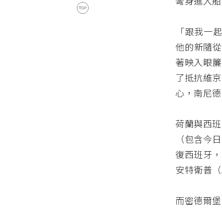
彎身進入船
「跟我一起
他的新隨從
著映入眼簾
了抵抗維京
心，南尼德
荷蘭與西班
（包含今日
復西班牙，
安特衛普（
而密德爾堡