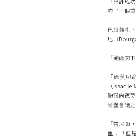
「只許成功
約了一個重
巴爾薩札．德
地（Bou
「鮑爾閣下
「德莫切
（Isaac
鮑爾向德莫
爾堡會議之
「雷尼爾
重：「但是