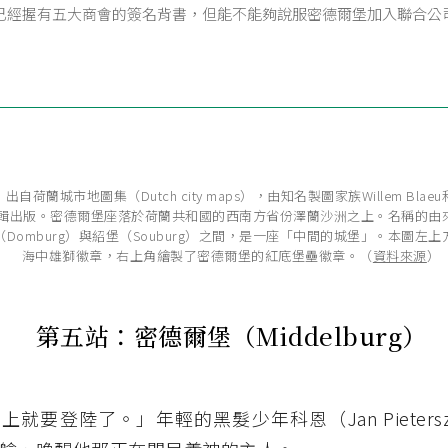
已經握有五大商會的簽名背書，但能不能夠說服密德爾堡加入聯合公
荷蘭城市地圖集（Dutch city maps），由知名製圖家族Willem Blaeu和J
所編輯出版。密德爾堡座落於荷蘭共和國的西南方省份澤蘭沙洲之上。名稱的由
Domburg）與紹堡（Souburg）之間，是一座「中間的城堡」。本圖左
海中雄獅徽章，右上角繪製了密德爾堡的紅底堡壘徽章。（
資料來源
）
第五站：密德爾堡（
Middelburg
）
就要登陸了。」年輕的黑髮少年科恩（Jan Pieterszo