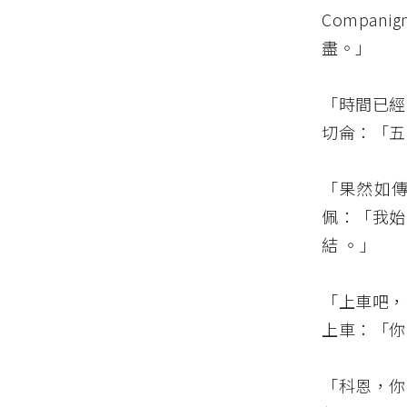
Compa
盡。」
「時間已經
切侖：「五
「果然如
佩：「我始
結 。」
「上車吧，
上車：「你
「科恩，你