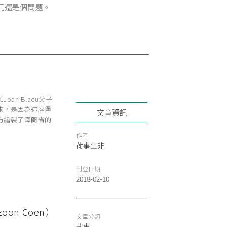
司還是個問題。
oan Blaeu父子
來，是因為這座堡
文章資訊
上方繪製了澤蘭省的
作者
荷事生非
刊登日期
2018-02-10
on Coen）
文章分類
故事