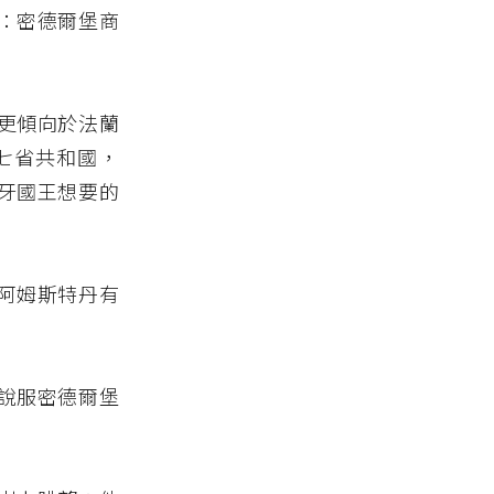
：密德爾堡商
更傾向於法蘭
入七省共和國，
牙國王想要的
阿姆斯特丹有
說服密德爾堡