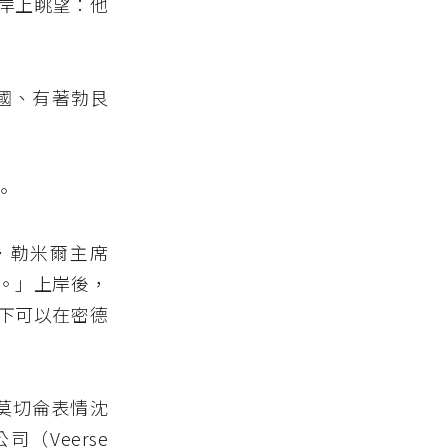
岸上眺望：他
籍法國、有著勃艮
。
．勒米爾主席
意。」上岸後，
下可以在密德
莫切侖表情沈
Veerse