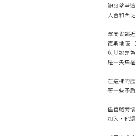
鮑爾望著這
人會和西班
澤蘭省鄰近
德斯地區（
與其說是為
是中央集權
在這樣的歷
著一些矛盾
儘管鮑爾懷
加入，他還