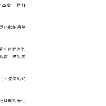
小商會一網打
委任狀給德莫
莫切侖面露欽
稱霸，唯獨團
門，邀請鮑爾
這樣囑咐著他