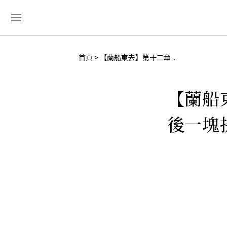
首頁
【蘭船東去】第十二章 ...
【蘭船
後一塊