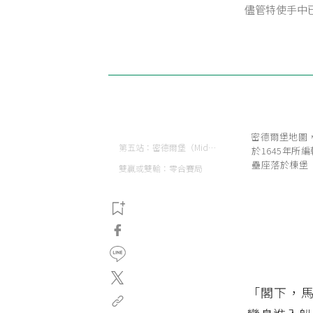
儘管特使手中
密德爾堡地圖，出自
第五站：密德爾堡（Middelburg）
於1645年
壘座落於棟堡（
雙贏或雙輸：零合賽局
「閣下，馬上