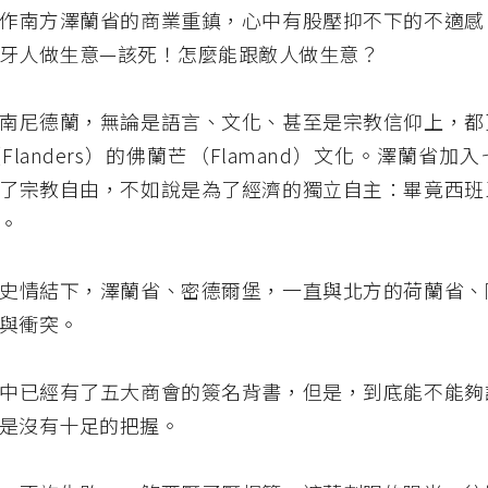
作南方澤蘭省的商業重鎮，心中有股壓抑不下的不適感
牙人做生意—該死！怎麼能跟敵人做生意？
南尼德蘭，無論是語言、文化、甚至是宗教信仰上，都
Flanders）的佛蘭芒（Flamand）文化。澤蘭省加
了宗教自由，不如說是為了經濟的獨立自主：畢竟西班
。
史情結下，澤蘭省、密德爾堡，一直與北方的荷蘭省、
與衝突。
中已經有了五大商會的簽名背書，但是，到底能不能夠
是沒有十足的把握。