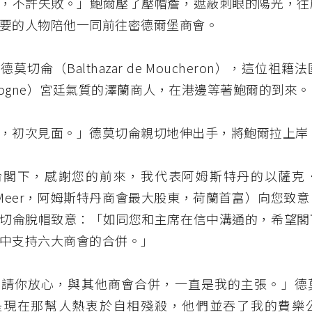
，不許失敗。」鮑爾壓了壓帽簷，遮蔽刺眼的陽光，往
要的人物陪他一同前往密德爾堡商會。
莫切侖（Balthazar de Moucheron），這位祖
rgogne）宮廷氣質的澤蘭商人，在港邊等著鮑爾的到來。
，初次見面。」德莫切侖親切地伸出手，將鮑爾拉上岸
侖閣下，感謝您的前來，我代表阿姆斯特丹的以薩克
 le Meer，阿姆斯特丹商會最大股東，荷蘭首富）向您致
切侖脫帽致意：「如同您和主席在信中溝通的，希望閣
中支持六大商會的合併。」
，請你放心，與其他商會合併，一直是我的主張。」德
現在那幫人熱衷於自相殘殺，他們並吞了我的費樂公司（