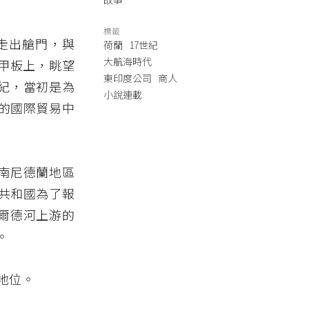
標籤
）走出艙門，與
荷蘭
17世紀
大航海時代
船甲板上，眺望
東印度公司
商人
紀，當初是為
小說連載
的國際貿易中
南尼德蘭地區
共和國為了報
須爾德河上游的
。
地位。