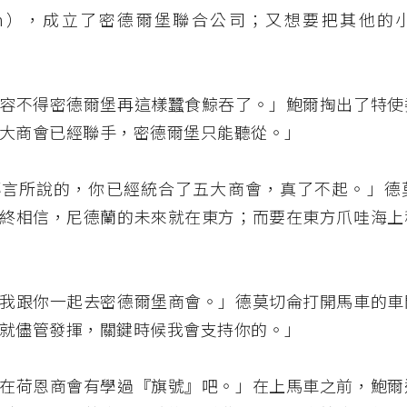
nign），成立了密德爾堡聯合公司；又想要把其他的
容不得密德爾堡再這樣蠶食鯨吞了。」鮑爾掏出了特使
大商會已經聯手，密德爾堡只能聽從。」
傳言所說的，你已經統合了五大商會，真了不起。」德
終相信，尼德蘭的未來就在東方；而要在東方爪哇海上
我跟你一起去密德爾堡商會。」德莫切侖打開馬車的車
就儘管發揮，關鍵時候我會支持你的。」
在荷恩商會有學過『旗號』吧。」在上馬車之前，鮑爾