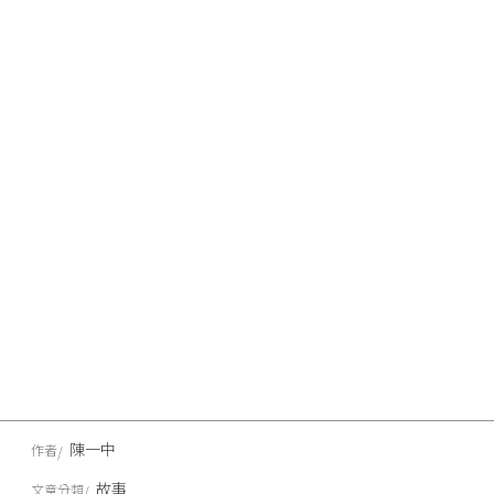
陳一中
作者
故事
文章分類