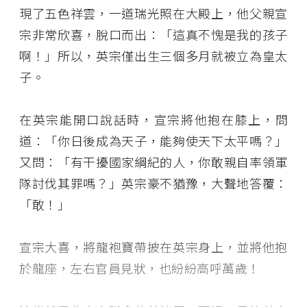
現了五色祥雲，一道瑞光照在大殿上，他父親宣
宗非常欣喜，脫口而出：「這真不愧是我的孩子
啊！」所以，英宗僅出生三個多月就被立為皇太
子。
在英宗能開口說話時，宣宗將他抱在膝上，問
道：「你日後成為天子，能夠使天下太平嗎？」
又問：「有干擾國家綱紀的人，你敢親自率領軍
隊討伐其罪嗎？」英宗豪不猶豫，大聲地答覆：
「敢！」
宣宗大喜，將龍袍寶帶披在英宗身上，並將他抱
於龍座，左右官員見狀，也紛紛高呼萬歲！