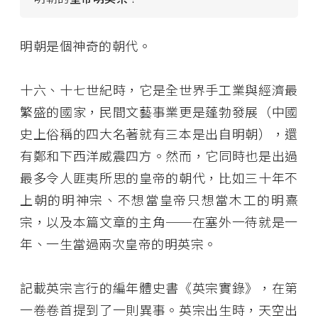
明朝是個神奇的朝代。
十六、十七世紀時，它是全世界手工業與經濟最
繁盛的國家，民間文藝事業更是蓬勃發展（中國
史上俗稱的四大名著就有三本是出自明朝），還
有鄭和下西洋威震四方。然而，它同時也是出過
最多令人匪夷所思的皇帝的朝代，比如三十年不
上朝的明神宗、不想當皇帝只想當木工的明熹
宗，以及本篇文章的主角──在塞外一待就是一
年、一生當過兩次皇帝的明英宗。
記載英宗言行的編年體史書《英宗實錄》，在第
一卷卷首提到了一則異事。英宗出生時，天空出