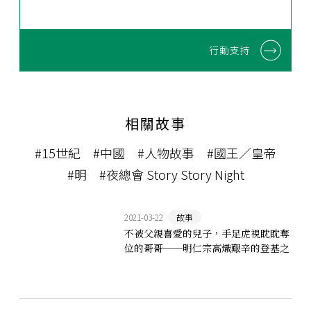
行動支持
相關故事
#15世紀
#中國
#人物故事
#國王／皇帝
#明
#夜總會 Story Story Night
2021-03-22
故事
不被父親喜愛的兒子，手足虎視眈眈奪
位的哥哥──明仁宗高熾艱辛的登基之
路