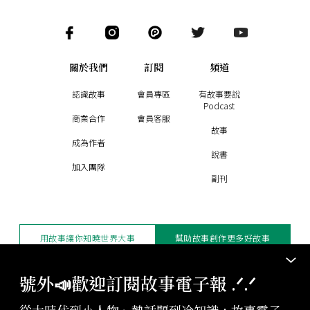
關於我們
訂閱
頻道
認識故事
會員專區
有故事要說
Podcast
商業合作
會員客服
故事
成為作者
說書
加入團隊
副刊
用故事讓你知曉世界大事
幫助故事創作更多好故事
訂閱電子報
贊助支持
號外📣歡迎訂閱故事電子報 .ᐟ‪‪.ᐟ