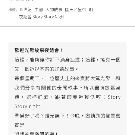
15世紀
中國
人物故事
國王／皇帝
明
標籤
夜總會 Story Story Night
歡迎光臨故事夜總會！
這裡，能夠讓你卸下滿身疲憊；這裡，擁有一個
又一個訴說不盡的好聽故事。
每個星期三，一位歷史上的來賓將大駕光臨，和
我們分享有關他的奇聞軼事。所以盡情放鬆身
體，選杯好酒，跟著節奏輕輕低哼：Story
Story night……
準備好了嗎？燈光請下！今晚，邀請到的登臺嘉
賓是──
明朝的
皇帝明英宗
！