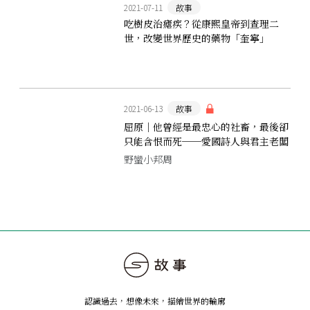
2021-07-11
故事
吃樹皮治瘧疾？從康熙皇帝到查理二
世，改變世界歷史的藥物「奎寧」
2021-06-13
故事
屈原｜他曾經是最忠心的社畜，最後卻
只能含恨而死──愛國詩人與君主老闆
的職場恩仇錄
野蠻小邦周
認識過去，想像未來
，
描繪世界的輪廓