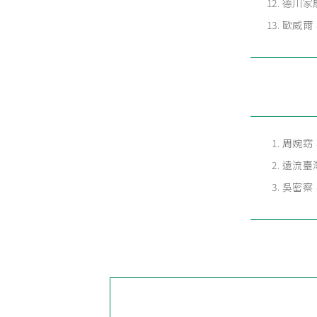
德川家康
歐威爾，W
周婉窈
遠流臺
吳密察