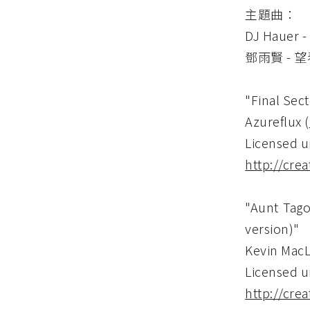
主題曲：
DJ Hauer - 
鄧雨賢 - 望春風
"Final Sec
Azureflux (
Licensed u
http://cre
"Aunt Tago
version)"
Kevin Mac
Licensed u
http://cre