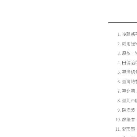
後藤新平
威爾遜Wi
原敬，Wi
田健治
臺灣總
臺灣總
臺北第一
臺北帝國
陳澄波，W
廖繼春
鄧雨賢，W