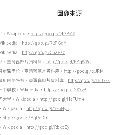
圖像來源
，Wikipedia，
http://goo.gl/QtGBMX
kipedia，
http://goo.gl/R2PGdM
kipedia，
http://goo.gl/CSXRsz
郎，臺灣舊照片資料庫，
http://goo.gl/EBqW6o
督府醫學校，臺灣舊照片資料庫，
http://goo.gl/qlJRiv
督府國語學校，臺灣舊照片資料庫，
http://goo.gl/LFUx7k
中學校，Wikipedia，
http://goo.gl/JGKYvB
大學，Wikipedia，
http://goo.gl/HaFUm4
ikipedia，
http://goo.gl/Y9SNyu
，
http://goo.gl/MqPeDD
ikipedia，
http://goo.gl/RbkoEy