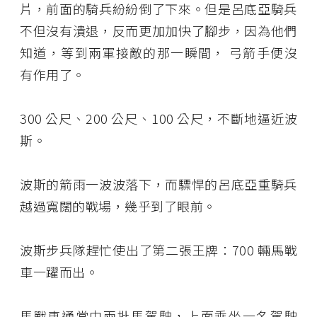
片，前面的騎兵紛紛倒了下來。但是呂底亞騎兵
不但沒有潰退，反而更加加快了腳步，因為他們
知道，等到兩軍接敵的那一瞬間， 弓箭手便沒
有作用了。
300 公尺、200 公尺、100 公尺，不斷地逼近波
斯。
波斯的箭雨一波波落下，而驃悍的呂底亞重騎兵
越過寬闊的戰場，幾乎到了眼前。
波斯步兵隊趕忙使出了第二張王牌：700 輛馬戰
車一躍而出。
馬戰車通常由兩批馬駕駛，上面乘坐一名駕駛