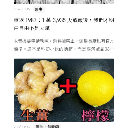
故事
2026-07-16
重返 1987：1 萬 3,935 天戒嚴後，我們才明
白自由不是天賦
收音機要申請執照，跳舞被禁止，頭髮長度也有官方
標準。這不是科幻小說的情節，而是臺灣戒嚴38年
的日常。從1982年美國國會聽證，到 1987 年那道解
嚴令，這段歷 ...
廣告・新素簡
2026-08-07