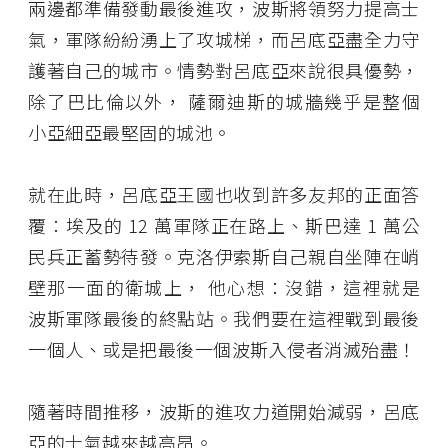
兩邊都準備發動最後進攻，波斯將領努力提高士
氣，軍隊紛紛湧上了攻城梯，而呂底亞盡全力守
護著自己的城市。情勢對呂底亞來說很具優勢，
除了巴比倫以外， 薩爾迪斯的城牆幾乎是整個
小亞細亞最堅固的城池。
就在此時，呂底亞王國也收到許多友邦的正面答
覆：埃及的
12
萬軍隊正在路上、斯巴達 1 萬公
民兵正蓄勢待發。克洛伊索斯自己親自坐陣在峭
壁那一面的衛城上， 他心想：沒錯，這裡就是
波斯軍隊最後的終點站。我們要在這裡戰到最後
一個人、或是把最後一個波斯入侵者消滅殆盡！
隨著時間推移，波斯的進攻力道開始減弱，呂底
亞的士氣越來越高昂。