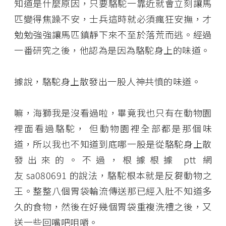
知道是什麼原因，只要駱駝一靠近就會立刻讓馬
匹變得焦躁不安，士兵這時就必須瘋狂安撫，才
勉勉強強讓馬匹鎮靜下來不至於落荒而逃。經過
一番研究之後，他認為是因為駱駝身上的味道。
據說，駱駝身上散發出一股人神共憤的味道。
嘛，海獅我是沒看過啦，畢竟我也只有在動物園
裡面看過駱駝， 但動物園裡全部都是那個味
道，所以我也不知道到底哪一股是從駱駝身上散
發出來的。不過，根據根據
ptt
網
友
sa080691
的說法，駱駝根本就是反芻動物之
王。整整八個胃袋輪流傳送那已經入肚不知道多
久的食物，然後在好幾個胃袋重複洗禮之後，又
送一些回嘴吧咀嚼。