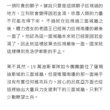
一頭珍貴的獅子。據說只要是這頭獅子巡視過的
地方，立刻就會變得固若金湯，依靠人類的力量
不可能攻得下來。 不過就在巡視過三面城牆之
後，體力透支的老國王已經無力巡視南邊的最後
一面了。他認為這一面城牆本來就已經是固若金
湯了，因此就這樣放棄去巡視最後一面，國家就
這樣傳到克洛伊索斯的手上。
果不其然，
19
萬波斯軍隊如今團團圍住了薩爾
迪斯城的三面城牆，但是唯獨南邊的那一面幾乎
沒有布置任何進攻兵力。放心的呂底亞方面也從
這裡抽出大量兵力支援剩下的三面城牆，只剩下
少數瞭望士兵。