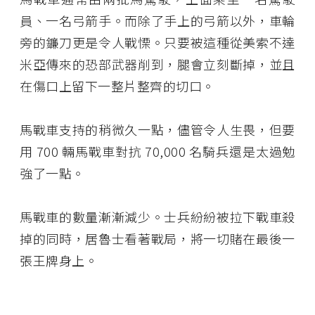
員、一名弓箭手。而除了手上的弓箭以外，車輪
旁的鐮刀更是令人戰慄。只要被這種從美索不達
米亞傳來的恐部武器削到，腿會立刻斷掉，並且
在傷口上留下一整片整齊的切口。
馬戰車支持的稍微久一點，儘管令人生畏，但要
用 700 輛馬戰車對抗 70,000 名騎兵還是太過勉
強了一點。
馬戰車的數量漸漸減少。士兵紛紛被拉下戰車殺
掉的同時，居魯士看著戰局，將一切賭在最後一
張王牌身上。