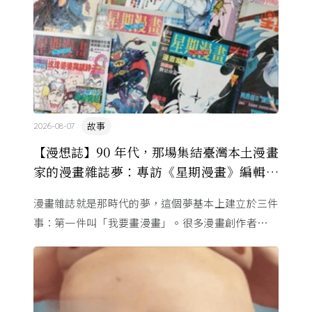
故事
2026-08-07
【漫想誌】90 年代，那場集結臺灣本土漫畫
家的漫畫雜誌夢：專訪《星期漫畫》編輯黃
健和
漫畫雜誌就是那時代的夢，這個夢基本上建立於三件
事：第一件叫「我要畫漫畫」。很多漫畫創作者從小
看漫畫，他們想畫，但以前一講出來就會被罵，「你
畫畫怎麼活？」