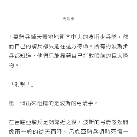
馬戰車
7 萬騎兵鋪天蓋地地衝向中央的波斯步兵隊，然
而自己的騎兵卻只能在遠方待命。所有的波斯步
兵都知道，他們只能靠著自己打敗眼前的巨大怪
物。
「射擊！」
第一個出來阻擋的是波斯的弓箭手。
在呂底亞騎兵足夠靠近之後，波斯的弓箭忽然間
像雨一般的從天而降。呂底亞騎兵頓時死傷一