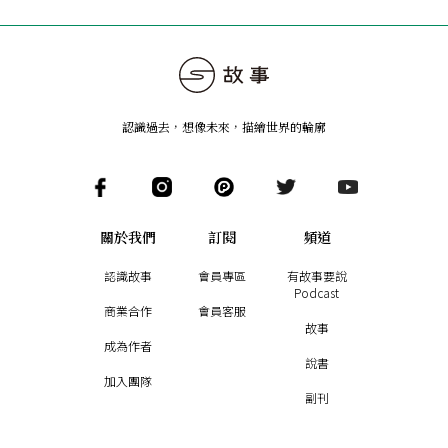
認識過去，想像未來
，
描繪世界的輪廓
關於我們
訂閱
頻道
認識故事
會員專區
有故事要說
Podcast
商業合作
會員客服
故事
成為作者
說書
加入團隊
副刊