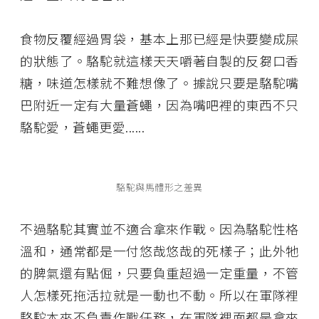
食物反覆經過胃袋，基本上那已經是快要變成屎
的狀態了。駱駝就這樣天天嚼著自製的反芻口香
糖，味道怎樣就不難想像了。據說只要是駱駝嘴
巴附近一定有大量蒼蠅，因為嘴吧裡的東西不只
駱駝愛，蒼蠅更愛
......
駱駝與馬體形之差異
不過駱駝其實並不適合拿來作戰。因為駱駝性格
溫和，通常都是一付悠哉悠哉的死樣子；此外牠
的脾氣還有點倔，只要負重超過一定重量，不管
人怎樣死拖活拉就是一動也不動。所以在軍隊裡
駱駝本來不負責作戰任務，在軍隊裡面都是拿來