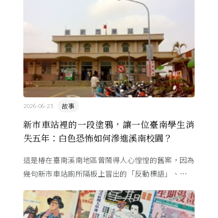
故事
2026-06-23
新市車站裡的一段塗鴉，讓一位臺南學生消
失五年：白色恐怖如何滲進溪南校園？
這是椿在臺南溪南地區曾鬧得人心惶惶的舊案，因為
幾句新市車站廁所隔板上冒出的「反動標語」、一段
字跡相似的筆跡，有著大好前程的青年被逮補了⋯⋯