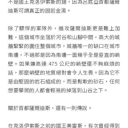
不是國王克洛伊索斯的錯，因為呂底亞首都薩爾
迪斯可謂真正的固若金湯。
除了驃悍的軍隊外，進攻薩爾迪斯更是難上加
難，這個城市坐落於河谷和山腳中間，高大的城
牆緊緊的圍住整個城市，城牆唯一的缺口在城市
南邊，不過那是因為南邊一面幾乎全是垂直的峭
壁。如果嫌高達
475
公尺的峭壁還不夠麻煩的
話，那麼峭壁的地質絕對會令人生畏。因為它不
是由堅固的岩石組成的，而是鬆軟的砂石，任何
想要攀爬的人都會輕易的掉落到山谷之下。
關於首都薩爾迪斯，還有一則傳說。
在克洛伊索斯之前的國王美雷斯，有次曾經得到