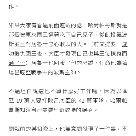
作。
如果大家有看過前面連載的話，哈爾帕哥斯就是
那個被原來國王逼著吃下自己兒子、從此投靠波
斯並且對居魯士忠心耿耿的人。（前文提要：
成
功復仇國王後，大臣才發現自己也與王位擦身而
過了…
）居魯士也回報了他的忠誠，任命他為這
場呂底亞戰爭中的波斯主帥。
不過坦白說這也不算什麼好工作啦，因為以區
區
19
萬人要打敗呂底亞的
42
萬軍隊，哈爾帕
哥斯知道自己需要出奇致勝的絕招。
開戰前的某個晚上，他無意間發現了一件事，不