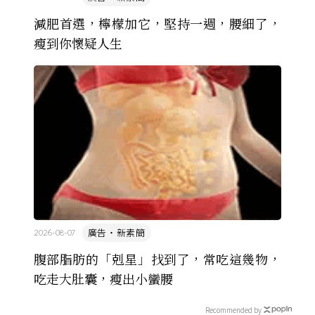
減肥首選，檸檬加它，堅持一週，腰細了，
瘦到你懷疑人生
廣告・新素簡
2026-08-07
腹部脂肪的「剋星」找到了，常吃這幾物，
吃走大肚囊，瘦出小蠻腰
Recommended by