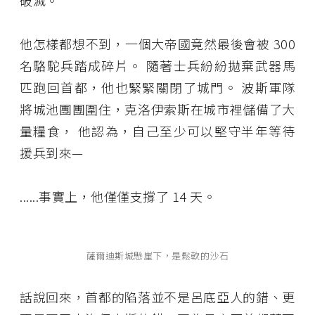
破滅。
他怎樣都想不到，一個大帝國竟然最後會被 300
名駱駝兵踏成碎片。 隨著士兵紛紛拋棄武器馬
匹跑回首都，他也緊緊關閉了城門。 波斯軍隊
將城池團團圍住，克洛伊索斯在城市裡儲備了大
量糧食， 他認為，自己至少可以堅守半年等待
援兵到來—
......
事實上，他僅僅支撐了
14
天。
薩爾迪斯城懸崖下，是鬆軟的沙石
話說回來，首都的陷落並不是呂底亞人的錯、更