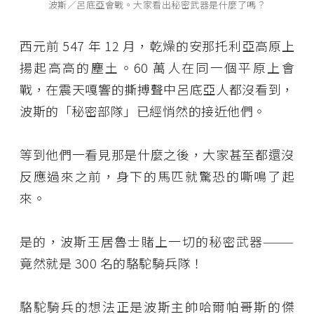
波斯／呂底亞會戰。大家看出秘密武器是什麼了嗎？
西元前
547
年
12
月，乾燥的安那托利亞高原上
揚起高高的塵土。
60
萬人在同一個平原上會
戰，在震天嘎響的撕搏聲中呂底亞人都沒看到，
波斯的「秘密部隊」已經悄然的接近他們。
等到他們一看見那是什麼之後，大家甚至都還沒
反應過來之前，身下的馬匹就驚恐的嘶鳴了起
來。
是的，波斯王居魯士賭上一切的秘密武器———
竟然就是 300 名的駱駝騎兵隊！
駱駝騎兵的想法正是波斯主帥哈爾帕哥斯的傑