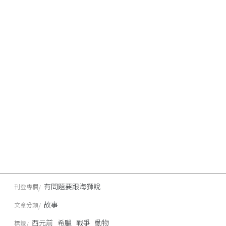
有問題要跟海獅說
刊登專欄
故事
文章分類
西元前
希臘
戰爭
動物
標籤