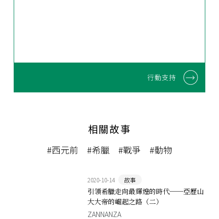
行動支持
相關故事
#西元前
#希臘
#戰爭
#動物
2020-10-14
故事
引領希臘走向最輝煌的時代──亞歷山
大大帝的崛起之路（二）
ZANNANZA