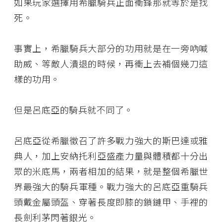
如果玩家選擇用希臘騎兵正面衝鋒那就等於是找
死。
事實上，希臘騎兵大部分的功用就是在一旁吶喊
助威、等敵人潰退的時候，再衝上去補個幾刀這
樣的功用。
但是呂底亞的騎兵就不同了。
呂底亞從希臘徵召了許多戰力強大的斯巴達或雅
典人，加上安納托利亞盛產力量與體積都十分出
眾的米底馬，兩者相加的結果，就是整個希臘世
界最強大的騎兵軍種。戰力強大的呂底亞重騎兵
頭戴金屬頭盔、穿著長度即膝的鎖鏈甲、手裡的
長劍利茅閃著銀光。