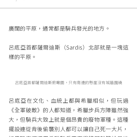
廣闊的平原，通常都是騎兵發光的地方。
呂底亞首都薩爾迪斯（
Sardis）
北部就是一塊這
樣的平原。
呂底亞首都薩爾迪斯俯瞰圖，只有南邊的懸崖沒有城牆圍繞
呂底亞在文化、血統上都與希臘相似，但玩過
《全軍破敵》的人都知道，希臘步兵方陣雖然強
大，但騎兵大致上就是個昂貴的廢物軍種。這種
擺設連從背後偷襲別人都可以讓自己死一大片，