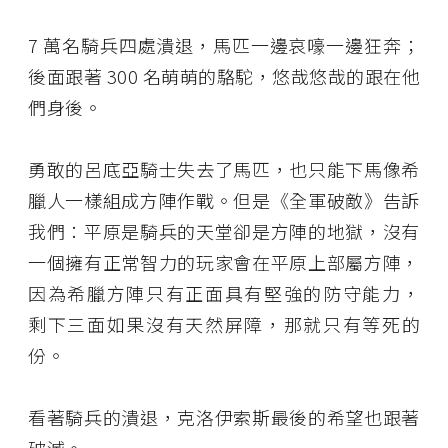
7 萬名騎兵四處潰退，馬匹一邊哀嚎一邊狂奔；
後面跟著 300 名萌萌的駱駝，悠哉悠哉的跟在他
們身後。
勇敢的呂底亞騎士失去了馬匹，也只能下馬像希
臘人一樣組成方陣作戰。但是《全軍破敵》告訴
我們：平原是騎兵的天堂卻是方陣的地獄，沒有
一個擁有正常智力的玩家會在平原上部屬方陣，
因為希臘方陣只有正面具有堅強的防守能力，
剩下三面如果沒有天然屏障，那就只有等死的
份。
看著騎兵的潰退，克洛伊索斯最後的希望也跟著