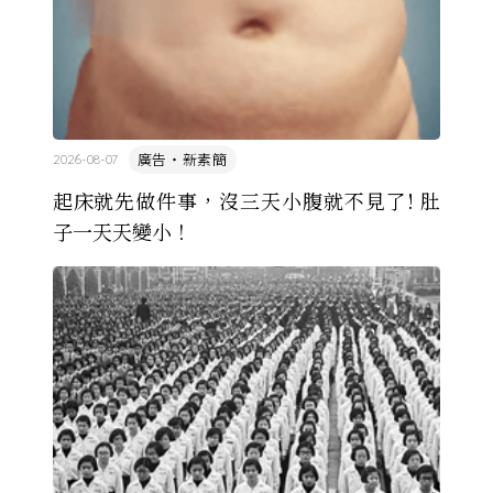
廣告・新素簡
2026-08-07
起床就先做件事，沒三天小腹就不見了! 肚
子一天天變小！