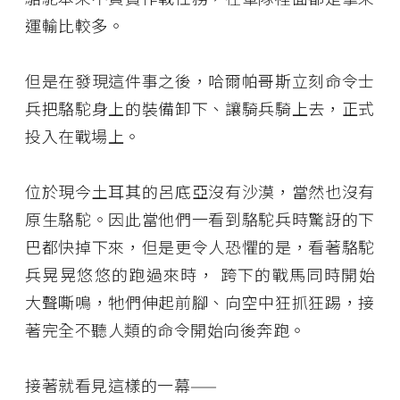
運輸比較多。
但是在發現這件事之後，哈爾帕哥斯立刻命令士
兵把駱駝身上的裝備卸下、讓騎兵騎上去，正式
投入在戰場上。
位於現今土耳其的呂底亞沒有沙漠，當然也沒有
原生駱駝。因此當他們一看到駱駝兵時驚訝的下
巴都快掉下來，但是更令人恐懼的是，看著駱駝
兵晃晃悠悠的跑過來時， 跨下的戰馬同時開始
大聲嘶鳴，牠們伸起前腳、向空中狂抓狂踢，接
著完全不聽人類的命令開始向後奔跑。
接著就看見這樣的一幕——