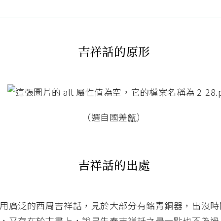
吉祥話的原形
（選自國差甔）
吉祥話的出處
用廣泛的西周吉祥話，見於大部分有銘青銅器，出沒時
，又存在於古書上，說是先秦吉祥話之最一點也不為過