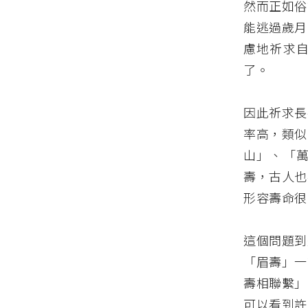
然而正如俗
能逃過歲月
慮地祈求
了。
因此祈求長
率高，類似
山」、「
壽，古人也
形容壽命很
這個問題到
「眉壽」一
壽相聯繫」
可以看到許