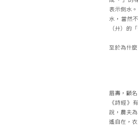
表示倒水。
水，當然
（廾）的「
至於為什麼
眉壽，顧名
《詩經》
說，農夫為
遙自在，衣