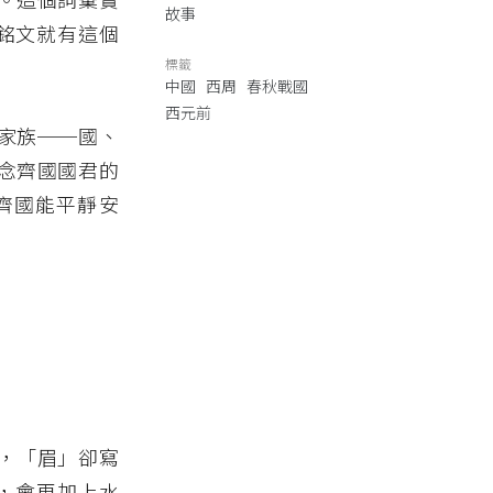
故事
銘文就有這個
標籤
中國
西周
春秋戰國
西元前
家族──國、
念齊國國君的
齊國能平靜安
，「眉」卻寫
，會再加上水