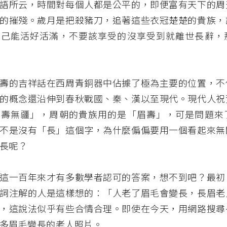
語所云，時間對每個人都是公平的，即便富有天下的周
的摧殘。歲月是把殺豬刀，追著這些衣冠楚楚的貴族，
自己能活好活滿，不要該享受的沒享受到就離世長辭，
壽的吉祥話在西周青銅器中佔據了極為主要的位置，不
的概念還沿伸到春秋戰國、秦、漢以至現代。現代人祝
萬壽無疆」，周朝的貴族用的是「眉壽」，可是問題來
不是沒有「長」這個字，為什麼偏偏要用一個看起來無
長呢？
這一百年來才有多數學者認可的答案，想不到吧？最初
詞注解的人是這樣想的：「人老了眉毛會變長，長眉老
，這說法似乎有些合情合理。即使在今天，用網路搜尋
多眉毛變長的老人照片。