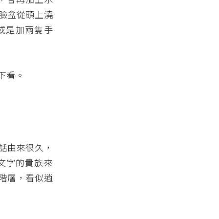
臉盆從頭上澆
或是加兩隻手
下看。
話由來很久，
文字的貴族來
階層，看似逍