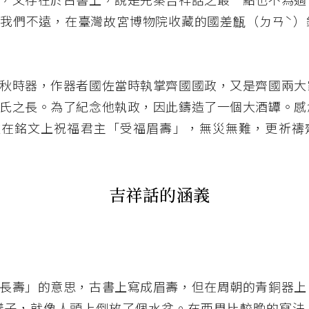
我們不遠，在臺灣故宮博物院收藏的國差甔（ㄉㄢˋ）
秋時器，作器者國佐當時執掌齊國國政，又是齊國兩大
氏之長。為了紀念他執政，因此鑄造了一個大酒罈。感
佐在銘文上祝福君主「受福眉壽」，無災無難，更祈禱
吉祥話的涵義
長壽」的意思，古書上寫成眉壽，但在周朝的青銅器上
樣子，就像人頭上倒放了個水盆。在西周比較晚的寫法