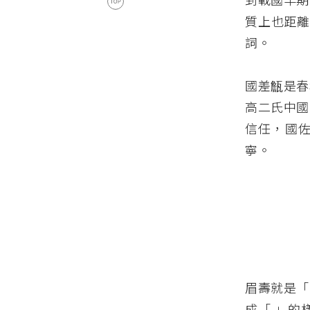
質上也距離
詞。
國差甔是春
高二氏中國
信任，國
寧。
眉壽就是「
成「
」的