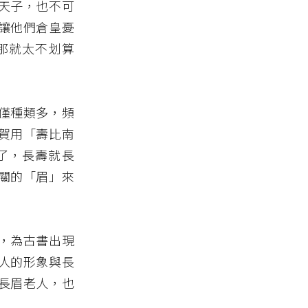
天子，也不可
讓他們倉皇憂
那就太不划算
僅種類多，頻
賀用「壽比南
了，長壽就長
關的「眉」來
，為古書出現
人的形象與長
長眉老人，也