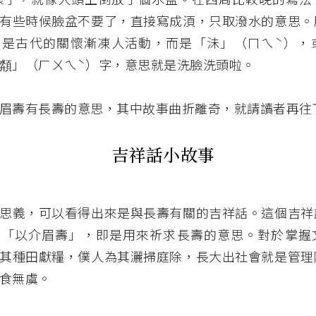
有些時候臉盆不要了，直接寫成湏，只取潑水的意思。
不是古代的關懷漸凍人活動，而是「沬」（ㄇㄟˋ），
頮」（ㄏㄨㄟˋ）字，意思就是洗臉洗頭啦。
眉壽有長壽的意思，其中故事曲折離奇，就請讀者再往
吉祥話小故事
思義，可以看得出來是與長壽有關的吉祥話。這個吉祥
有「以介眉壽」，即是用來祈求長壽的意思。對於掌握
其種田獻糧，僕人為其灑掃庭除，長大出社會就是管理
食無虞。