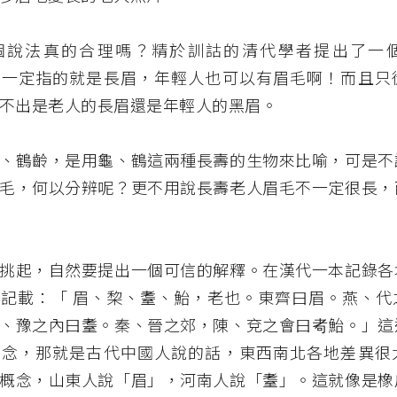
個說法真的合理嗎？精於訓詁的清代學者提出了一
不一定指的就是長眉，年輕人也可以有眉毛啊！而且只
不出是老人的長眉還是年輕人的黑眉。
、鶴齡，是用龜、鶴這兩種長壽的生物來比喻，可是不
毛，何以分辨呢？更不用說長壽老人眉毛不一定很長，
挑起，自然要提出一個可信的解釋。在漢代一本記錄各
記載：「 眉、棃、耋、鮐，老也。東齊曰眉。燕、代
、豫之內曰耋。秦、晉之郊，陳、兗之會曰耇鮐。」這
觀念，那就是古代中國人說的話，東西南北各地差異很
概念，山東人說「眉」，河南人說「耋」。這就像是橡