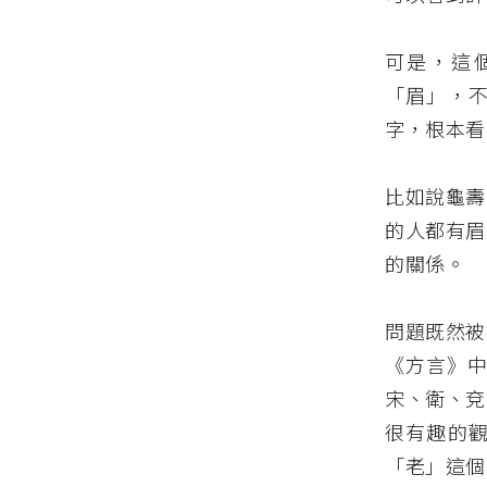
可是，這
「眉」，
字，根本看
比如說龜壽
的人都有眉
的關係。
問題既然被
《方言》中
宋、衛、兗
很有趣的
「老」這個