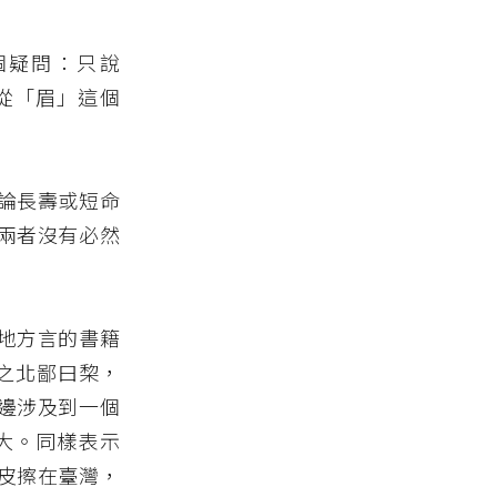
個疑問：只說
從「眉」這個
論長壽或短命
兩者沒有必然
地方言的書籍
之北鄙曰棃，
邊涉及到一個
大。同樣表示
皮擦在臺灣，