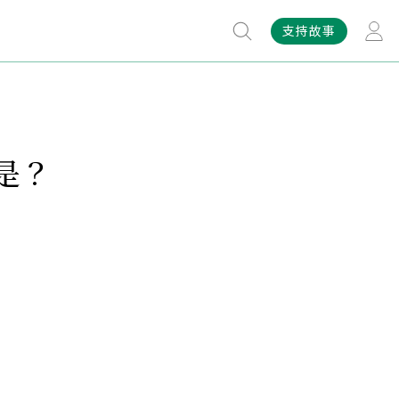
支持故事
是？