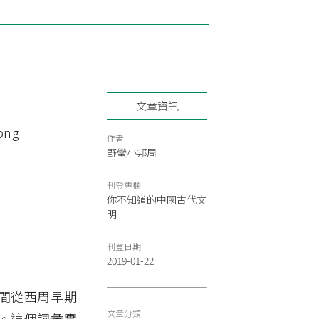
文章資訊
作者
野蠻小邦周
刊登專欄
你不知道的中國古代文
明
刊登日期
2019-01-22
間從西周早期
文章分類
。這個詞彙實