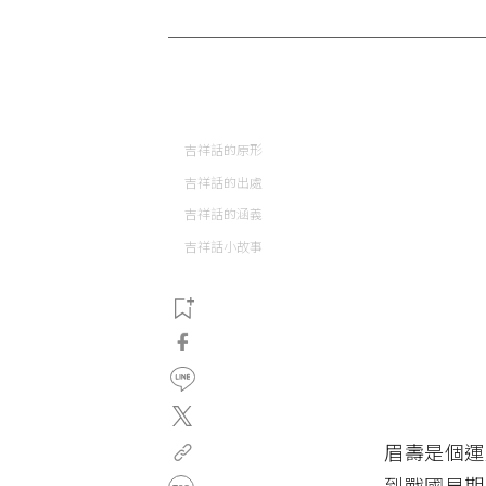
吉祥話的原形
吉祥話的出處
吉祥話的涵義
吉祥話小故事
眉壽是個運
到戰國早期