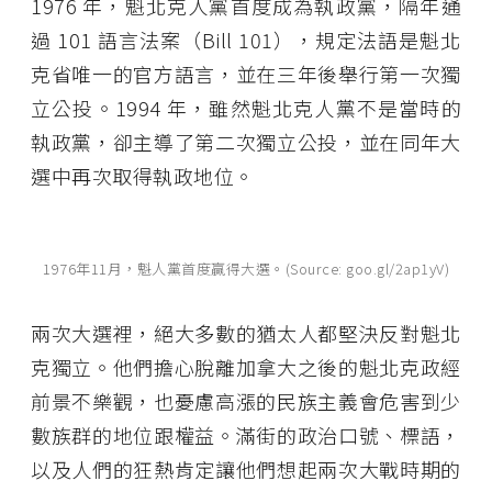
1976 年，魁北克人黨首度成為執政黨，隔年通
過 101 語言法案（Bill 101），規定法語是魁北
克省唯一的官方語言，並在三年後舉行第一次獨
立公投。1994 年，雖然魁北克人黨不是當時的
執政黨，卻主導了第二次獨立公投，並在同年大
選中再次取得執政地位。
1976年11月，魁人黨首度贏得大選。(Source: goo.gl/2ap1yV)
兩次大選裡，絕大多數的猶太人都堅決反對魁北
克獨立。他們擔心脫離加拿大之後的魁北克政經
前景不樂觀，也憂慮高漲的民族主義會危害到少
數族群的地位跟權益。滿街的政治口號、標語，
以及人們的狂熱肯定讓他們想起兩次大戰時期的