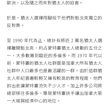
歐洲，以及隨之而來對猶太人的迫害。
於是，猶太人選擇用腳投下他們對魁北克獨立的
反對票。
至 1990 年代為止，總計有將近 2 萬名猶太人選
擇離開魁北克，約占蒙特婁猶太人總數的五分之
一，大多數搬到臨近的多倫多。而 1970 年代以
前，蒙特婁的猶太人社群還是加拿大所有猶太人
社群中人口最多也是最活躍的一群。由於這群猶
太人年紀普遍較輕又擁有較高的教育程度，他們
的出走讓蒙特婁流失不少人才，加上許多公司將
總部移往多倫多，導致蒙特婁拱手讓出加拿大第
一大城與經濟中心的地位。