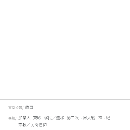
故事
文章分類
加拿大
東歐
移民／遷移
第二次世界大戰
20世紀
標籤
宗教／民間信仰