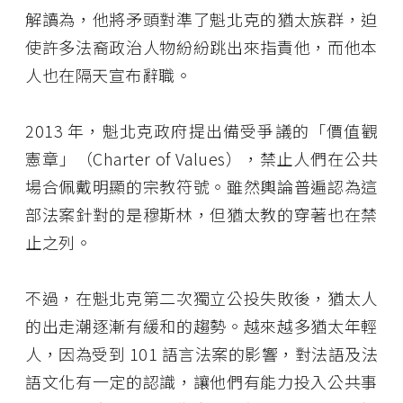
解讀為，他將矛頭對準了魁北克的猶太族群，迫
使許多法裔政治人物紛紛跳出來指責他，而他本
人也在隔天宣布辭職。
2013 年，魁北克政府提出備受爭議的「價值觀
憲章」（Charter of Values），禁止人們在公共
場合佩戴明顯的宗教符號。雖然輿論普遍認為這
部法案針對的是穆斯林，但猶太教的穿著也在禁
止之列。
不過，在魁北克第二次獨立公投失敗後，猶太人
的出走潮逐漸有緩和的趨勢。越來越多猶太年輕
人，因為受到 101 語言法案的影響，對法語及法
語文化有一定的認識，讓他們有能力投入公共事