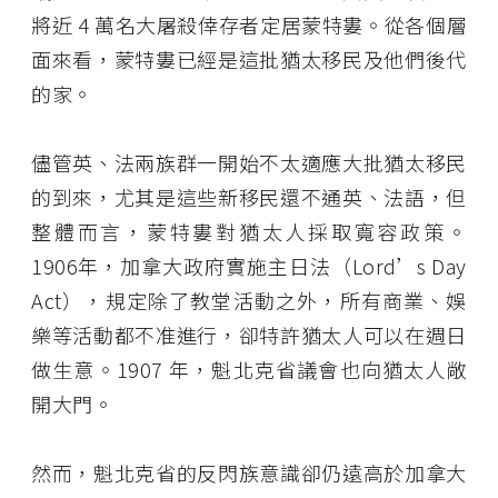
將近 4 萬名大屠殺倖存者定居蒙特婁。從各個層
面來看，蒙特婁已經是這批猶太移民及他們後代
的家。
儘管英、法兩族群一開始不太適應大批猶太移民
的到來，尤其是這些新移民還不通英、法語，但
整體而言，蒙特婁對猶太人採取寬容政策。
1906年，加拿大政府實施主日法（Lord’s Day
Act），規定除了教堂活動之外，所有商業、娛
樂等活動都不准進行，卻特許猶太人可以在週日
做生意。1907 年，魁北克省議會也向猶太人敞
開大門。
然而，魁北克省的反閃族意識卻仍遠高於加拿大