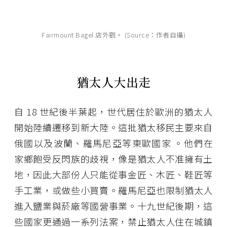
Fairmount Bagel 店外觀。 (Source：作者自攝)
猶太人大出走
自 18 世紀後半葉起，世代居住於歐洲的猶太人
開始陸續遷移到新大陸。這批猶太移民主要來自
俄國以及波蘭、羅馬尼亞等東歐國家 。他們在
家鄉飽受反閃族的歧視，像是猶太人不准擁有土
地，因此大部份人只能從事金匠、木匠、鞋匠等
手工業，或做些小買賣。羅馬尼亞也限制猶太人
進入鹽業與菸廠等國營事業。十九世紀後期，這
些國家更通過一系列法案，禁止猶太人住在城鎮