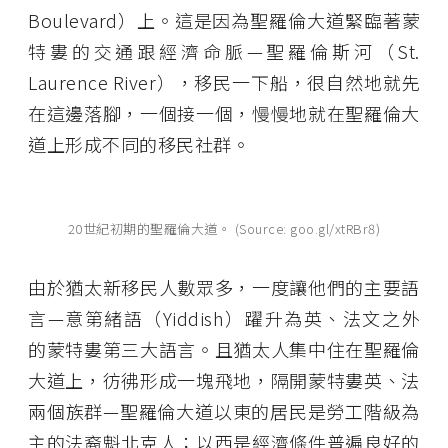
Boulevard）上。這是因為聖羅倫大道緊臨著蒙
特婁的交通跟經濟命脈—聖羅倫斯河（St.
Laurence River），移民一下船，很自然地就先
在這邊落腳，一個接一個，慢慢地就在聖羅倫大
道上形成不同的移民社群。
20世紀初期的聖羅倫大道。 (Source: goo.gl/xtRBr8)
由於猶太新移民人數眾多，一度讓他們的主要語
言—意第緒語（Yiddish）躍升為英、法文之外
的蒙特婁第三大語言。且猶太人集中住在聖羅倫
大道上，彷彿形成一塊飛地，隔開蒙特婁英、法
兩個族群—聖羅倫大道以東的居民是勞工階級為
主的法裔魁北克人；以西是經濟條件普遍良好的