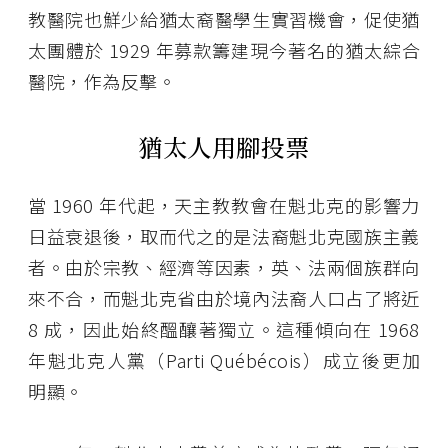
教醫院也鮮少給猶太裔醫學生實習機會，促使猶
太團體於 1929 年募款籌建現今著名的猶太綜合
醫院，作為反擊。
猶太人用腳投票
當 1960 年代起，天主教教會在魁北克的影響力
日益衰退後，取而代之的是法裔魁北克國族主義
者。由於宗教、經濟等因素，英、法兩個族群向
來不合，而魁北克省由於境內法裔人口占了將近
8 成，因此始終醞釀著獨立。這種傾向在 1968
年魁北克人黨（Parti Québécois）成立後更加
明顯。