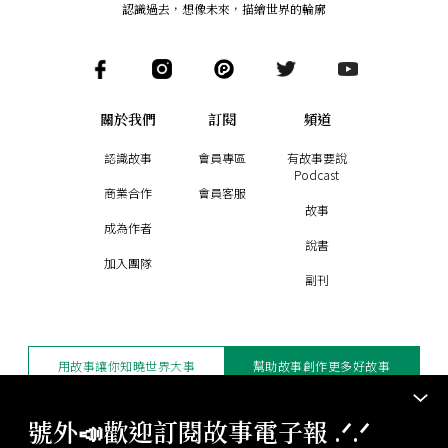
認識過去，想像未來
，
描繪世界的輪廓
關於我們
訂閱
頻道
認識故事
會員專區
有故事要說
Podcast
商業合作
會員客服
故事
成為作者
說書
加入團隊
副刊
用故事讓你知曉世界大事
幫助故事創作更多好故事
訂閱電子報
贊助支持
號外📣歡迎訂閱故事電子報 .ᐟ‪‪.ᐟ