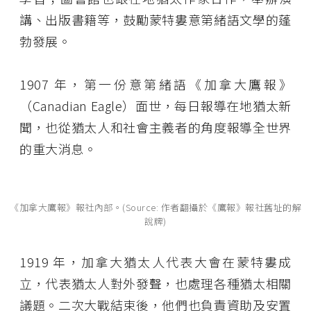
講、出版書籍等，鼓勵蒙特婁意第緒語文學的蓬
勃發展。
1907 年，第一份意第緒語《加拿大鷹報》
（Canadian Eagle）面世，每日報導在地猶太新
聞，也從猶太人和社會主義者的角度報導全世界
的重大消息。
《加拿大鷹報》報社內部。(Source: 作者翻攝於《鷹報》報社舊址的解
說牌)
1919 年，加拿大猶太人代表大會在蒙特婁成
立，代表猶太人對外發聲，也處理各種猶太相關
議題。二次大戰結束後，他們也負責資助及安置