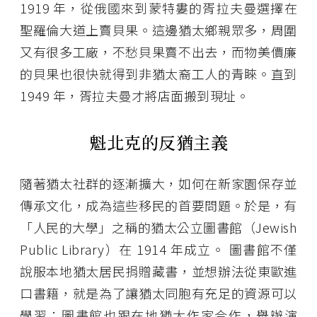
1919 年，從俄國來到蒙特婁的胥拉夫曼選擇在
聖羅倫大道上賣貝果。這邊猶太鄉親眾多，周圍
又有很多工廠，不愁貝果賣不出去，而物美價廉
的貝果也很快就得到非猶太裔工人的青睞。直到
1949 年，胥拉夫曼才將店面搬到現址。
魁北克的反猶主義
隨著猶太社群的逐漸擴大，如何在新家園保存並
傳承文化，成為這些移民的首要問題。於是，有
「人民的大學」之稱的猶太公立圖書館（Jewish
Public Library）在 1914 年成立。 圖書館不僅
說服本地猶太居民捐贈藏書，並想辦法從東歐進
口書籍，就是為了讓猶太同胞有充足的資源可以
學習；圖書館也跟在地猶太作家合作，舉辦演