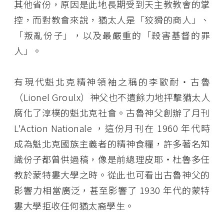
其他省份，原因是此地長期受到天主教教會的掌
控，而對教會來說，猶太人是「狡猾的商人」、
「叛亂份子」，以及最嚴重的「殺害基督的罪
人」。
有現代魁北克精神領袖之稱的李歐耐・古魯
（Lionel Groulx）神父也不遺餘力地抨擊猶太人
腐化了淳樸的魁北克社會。古魯神父創辦了月刊
L'Action Nationale ，這份月刊在 1960 年代時
成為魁北克國族主義者的精神食糧，許多著名知
識份子都曾供過稿，像是前總理皮耶・杜魯多任
教於蒙特婁大學之時。從此也可看出古魯神父的
影響力相當廣泛，甚至影響了 1930 年代的蒙特
婁大學拒收任何猶太裔學生。