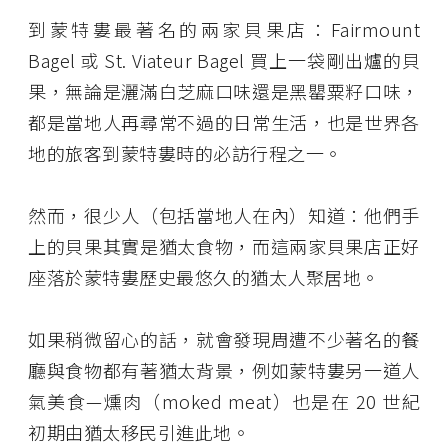
到蒙特婁最著名的兩家貝果店：Fairmount
Bagel 或 St. Viateur Bagel 買上一袋剛出爐的貝
果，無論是灑滿白芝麻口味還是黑罌粟籽口味，
都是當地人再尋常不過的日常生活，也是世界各
地的旅客到蒙特婁時的必訪行程之一。
然而，很少人（包括當地人在內）知道：他們手
上的貝果其實是猶太食物，而這兩家貝果店正好
座落於蒙特婁歷史最悠久的猶太人聚居地。
如果稍微留心的話，就會發現周遭不少著名的餐
廳與食物都有著猶太背景，例如蒙特婁另一道人
氣美食—燻肉（moked meat）也是在 20 世紀
初期由猶太移民引進此地。