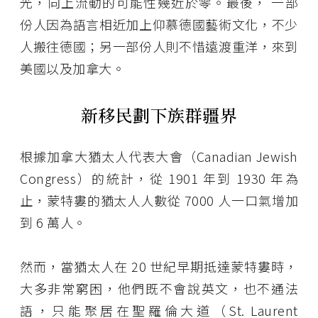
光，向上流動的可能性幾近於零。最後， 一部
份人因為語言相近加上仰慕德國藝術文化，不少
人搬往德國；另一部份人則不惜遠渡重洋，來到
美國以及加拿大。
新移民劃下族群疆界
根據加拿大猶太人代表大會（Canadian Jewish
Congress）的統計，從 1901 年到 1930 年為
止，蒙特婁的猶太人人數從 7000 人一口氣增加
到 6 萬人。
然而，當猶太人在 20 世紀早期抵達蒙特婁時，
大多非常窮困，他們既不會說英文，也不通法
語，只能聚居在聖羅倫大道（St. Laurent