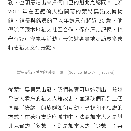
務，也願意站出來捍衛自己的魁北克認同。比如
2016 年在聖羅倫大道開幕的蒙特婁猶太博物
館，館長與館員的平均年齡只有將近 30 歲，他
們除了跟本地猶太社區合作，保存歷史記憶，也
舉行城市導覽等活動，帶領遊客實地走訪眾多蒙
特婁猶太文化景點。
蒙特婁猶太博物館外牆一景。(Source: http://imjm.ca/#)
從蒙特婁貝果出發，我們其實可以追溯出一段幾
乎被人遺忘的猶太人離散史，並讓我們看到三個
同屬「邊緣」的族群如何互動、尋找和平相處的
方式：在蒙特婁這座城市中，法裔加拿大人是魁
北克省的「多數」，卻是加拿大的「少數」；英