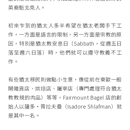
英裔魁北克人。
初來乍到的猶太人多半希望在猶太老闆手下工
作，一方面是語言的限制，另一方面是宗教的原
因，特別是猶太教安息日（Sabbath，從週五日
落至週六日落）時，他們就可以遵守教義不工
作。
有些猶太移民則做點小生意，像從前在東歐一般
開雜貨店、烘焙店、屠宰店（專門處理符合猶太
教教規的肉品）等等，Fairmount Bagel 店的創
始人以薩多・胥拉夫曼（Isadore Shlafman）就
是其中一名。