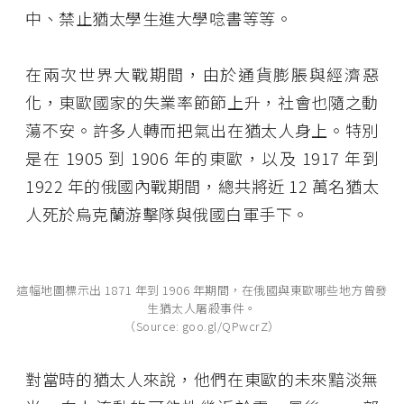
中、禁止猶太學生進大學唸書等等。
在兩次世界大戰期間，由於通貨膨脹與經濟惡
化，東歐國家的失業率節節上升，社會也隨之動
蕩不安。許多人轉而把氣出在猶太人身上。特別
是在 1905 到 1906 年的東歐，以及 1917 年到
1922 年的俄國內戰期間，總共將近 12 萬名猶太
人死於烏克蘭游擊隊與俄國白軍手下。
這幅地圖標示出 1871 年到 1906 年期間，在俄國與東歐哪些地方曾發
生猶太人屠殺事件。
（Source: goo.gl/QPwcrZ）
對當時的猶太人來說，他們在東歐的未來黯淡無