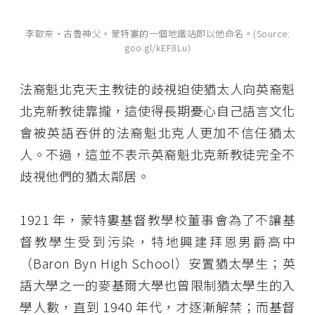
李歐奈・古魯神父。蒙特婁的一個地鐵站即以他命名。(Source:
goo.gl/kEF8Lu)
法裔魁北克天主教徒的歧視迫使猶太人向英裔魁
北克新教徒靠攏，這使得長期憂心自己語言文化
會被英語吞併的法裔魁北克人更加不信任猶太
人。不過，這並不表示英裔魁北克新教徒完全不
歧視他們的猶太鄰居。
1921 年，蒙特婁基督教學校董事會為了不讓基
督教學生受到污染，特地興建拜恩男爵高中
（Baron Byn High School）安置猶太學生；英
語大學之一的麥基爾大學也曾限制猶太學生的入
學人數，直到 1940 年代，才逐漸解禁；而基督