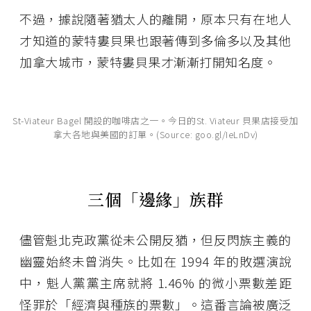
不過，據說隨著猶太人的離開，原本只有在地人
才知道的蒙特婁貝果也跟著傳到多倫多以及其他
加拿大城市，蒙特婁貝果才漸漸打開知名度。
St-Viateur Bagel 開設的咖啡店之一。今日的St. Viateur 貝果店接受加
拿大各地與美國的訂單。(Source: goo.gl/IeLnDv)
三個「邊緣」族群
儘管魁北克政黨從未公開反猶，但反閃族主義的
幽靈始終未曾消失。比如在 1994 年的敗選演說
中，魁人黨黨主席就將 1.46% 的微小票數差距
怪罪於「經濟與種族的票數」。這番言論被廣泛