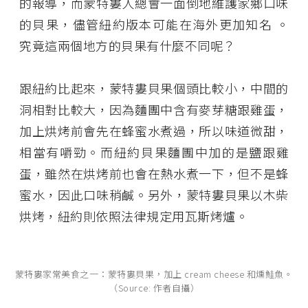
的報導，而蒙特婁人總會一面倒地維護家鄉口味
的貝果，儘管紐約版本可能在海外更加知名 。
究竟這兩個地方的貝果有什麼不同呢？
跟紐約比起來，蒙特婁貝果個頭比較小，中間的
洞相對比較大，因為麵團中含有麥芽糖跟雞蛋，
加上烘烤前會先在蜂蜜水煮過，所以味道微甜，
相當有嚼勁。而紐約貝果麵團中加的是鹽跟雞
蛋，雖然在烘烤前也會在熱水煮一下，但不是蜂
蜜水，因此口味稍鹹。另外，蒙特婁貝果以木柴
烘烤，紐約則依照法律規定用瓦斯烤爐。
蒙特婁家常美食之一：蒙特婁貝果，加上 cream cheese 和燻鮭魚。
（Source: 作者自攝）