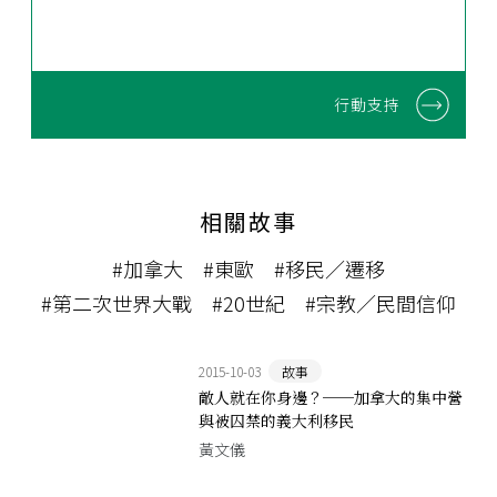
行動支持
相關故事
#加拿大
#東歐
#移民／遷移
#第二次世界大戰
#20世紀
#宗教／民間信仰
2015-10-03
故事
敵人就在你身邊？──加拿大的集中營
與被囚禁的義大利移民
黃文儀