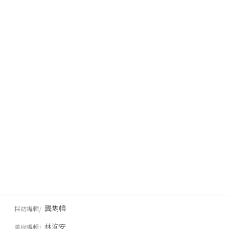
龔雋幃
採訪編輯
林洵安
美術編輯