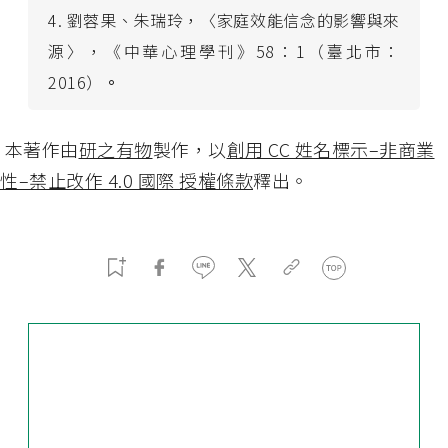
4. 劉蓉果、朱瑞玲，〈家庭效能信念的影響與來
源〉，《中華心理學刊》58：1（臺北市：
2016）
。
本著作由
研之有物
製作，以
創用 CC 姓名標示–非商業
性–禁止改作 4.0 國際 授權條款
釋出。