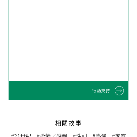
行動支持
相關故事
#21世紀
#愛情／婚姻
#性別
#臺灣
#家庭