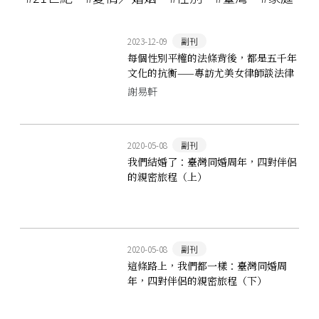
2023-12-09
副刊
每個性別平權的法條背後，都是五千年
文化的抗衡——專訪尤美女律師談法律
中的婚姻與家庭
謝易軒
2020-05-08
副刊
我們結婚了：臺灣同婚周年，四對伴侶
的親密旅程（上）
2020-05-08
副刊
這條路上，我們都一樣：臺灣同婚周
年，四對伴侶的親密旅程（下）