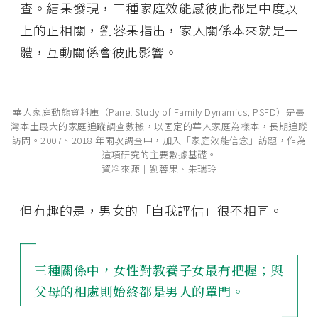
查。結果發現，三種家庭效能感彼此都是中度以
上的正相關，劉蓉果指出，家人關係本來就是一
體，互動關係會彼此影響。
華人家庭動態資料庫（Panel Study of Family Dynamics, PSFD）是臺
灣本土最大的家庭追蹤調查數據，以固定的華人家庭為樣本，長期追蹤
訪問。2007、2018 年兩次調查中，加入「家庭效能信念」訪題，作為
這項研究的主要數據基礎。
資料來源│劉蓉果、朱瑞玲
但有趣的是，男女的「自我評估」很不相同。
三種關係中，女性對教養子女最有把握；與
父母的相處則始終都是男人的罩門。