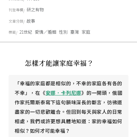
研之有物
刊登專欄
故事
文章分類
21世紀
愛情／婚姻
性別
臺灣
家庭
標籤
怎樣才能讓家庭幸福？
「幸福的家庭都是相似的，不幸的家庭各有各的
不幸」，在《
安娜．卡列尼娜
》的一開頭，俄國
作家托爾斯泰寫下這句韻味深長的斷言，彷彿道
盡家的一切悲歡離合。但回到每天與家人的日常
相處，我們或許更想具體地知道：家的幸福如何
相似？如何才可能幸褔？