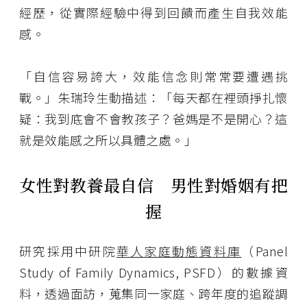
經歷，從實際經驗中得到回饋而產生自我效能
感。
「自信容易誇大，效能信念則常常要遭遇挑
戰。」朱瑞玲生動描述：「每天都在裡頭掙扎懷
疑：我到底會不會教孩子？爸媽是不是開心？這
就是效能感之所以具體之處。」
女性對教養最自信 男性對婚姻有把
握
研究採用中研院
華人家庭動態資料庫
（Panel
Study of Family Dynamics, PSFD）的數據資
料，透過面訪，蒐集同一家庭、跨年度的追蹤調